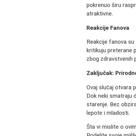
pokrenuo širu raspr
atraktivne.
Reakcije Fanova
Reakcije fanova su p
kritikuju preterane 
zbog zdravstvenih 
Zaključak: Prirodn
Ovaj slučaj otvara p
Dok neki smatraju da
starenje. Bez obzir
lepote i mladosti.
Šta vi mislite o ov
Podelite svoje mišl