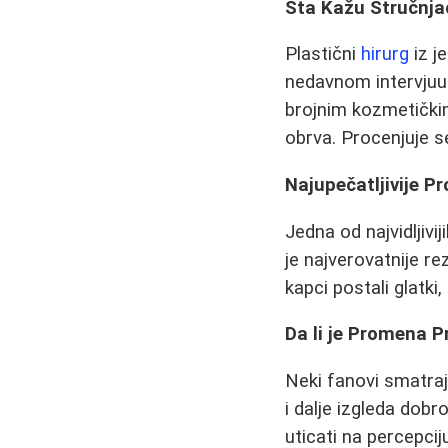
Šta Kažu Stručnja
Plastični
hirurg
iz j
nedavnom intervjuu.
brojnim kozmetički
obrva. Procenjuje se
Najupečatljivije P
Jedna od najvidljivij
je najverovatnije re
kapci postali glatk
Da li je Promena P
Neki fanovi smatraju
i dalje izgleda dobr
uticati na percepcij