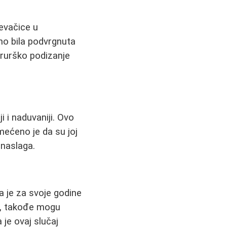
evačice u
tno bila podvrgnuta
hirurško podizanje
i i naduvaniji. Ovo
imećeno je da su joj
naslaga.
a je za svoje godine
pa, takođe mogu
 je ovaj slučaj