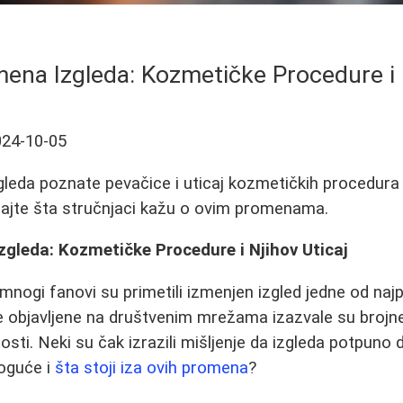
ena Izgleda: Kozmetičke Procedure i 
024-10-05
leda poznate pevačice i uticaj kozmetičkih procedura 
ajte šta stručnjaci kažu o ovim promenama.
gleda: Kozmetičke Procedure i Njihov Uticaj
mnogi fanovi su primetili izmenjen izgled jedne od najp
 objavljene na društvenim mrežama izazvale su brojne
tosti. Neki su čak izrazili mišljenje da izgleda potpuno
moguće i
šta stoji iza ovih promena
?