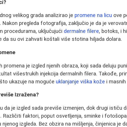
ci?
ednog velikog grada analizirao je
promene na licu
ove p
 Nakon pregleda fotografija, zaključio je da je verova
m procedurama, uključujući
dermalne filere
, botoks, i 
 da su ovi zahvati koštali više stotina hiljada dolara.
romene
ih promena je izgled njenih obraza, koji sada deluju punij
zultat višestrukih injekcija dermalnih filera. Takođe, pr
i, što ukazuje na moguće
uklanjanje viška kože
i masnih 
reviše Izražena?
 da je izgled sada previše izmenjen, dok drugi ističu d
o. Različiti faktori, poput osvetljenja, sminke i fotošo
u njenog izgleda. Bez obzira na mišljenja, činjenica je da