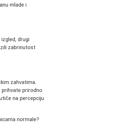
tanu mlade i
izgled, drugi
zili zabrinutost
ičkim zahvatima.
a prihvate prirodno
utiče na percepciju
ranicama normale?