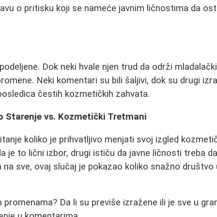
avu o pritisku koji se nameće javnim ličnostima da os
odeljene. Dok neki hvale njen trud da održi mladalački 
promene. Neki komentari su bili šaljivi, dok su drugi izra
posledica čestih kozmetičkih zahvata.
o Starenje vs. Kozmetički Tretmani
itanje koliko je prihvatljivo menjati svoj izgled kozmet
 je to lični izbor, drugi ističu da javne ličnosti treba d
a na sve, ovaj slučaj je pokazao koliko snažno društvo 
im promenama? Da li su previše izražene ili je sve u g
jenje u komentarima.