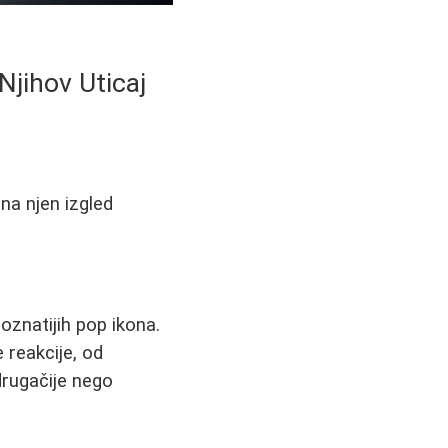
Njihov Uticaj
na njen izgled
oznatijih pop ikona.
 reakcije, od
 drugačije nego