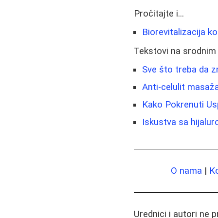
Pročitajte i...
Biorevitalizacija k
Tekstovi na srodnim
Sve što treba da z
Anti-celulit masaž
Kako Pokrenuti Uspe
Iskustva sa hijalur
O nama
|
K
Urednici i autori ne 