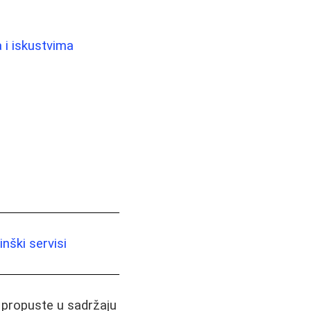
a i iskustvima
nški servisi
i propuste u sadržaju