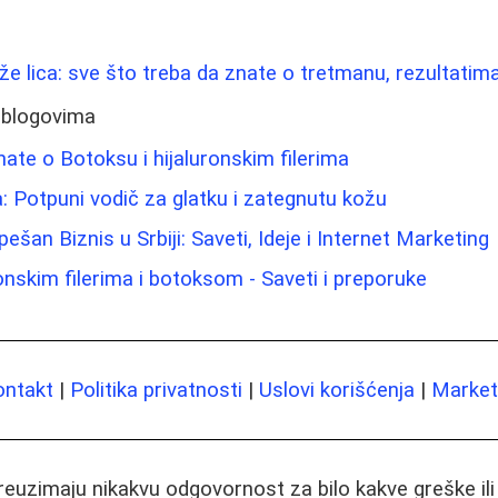
ože lica: sve što treba da znate o tretmanu, rezultatim
 blogovima
nate o Botoksu i hijaluronskim filerima
a: Potpuni vodič za glatku i zategnutu kožu
šan Biznis u Srbiji: Saveti, Ideje i Internet Marketing
onskim filerima i botoksom - Saveti i preporuke
ontakt
|
Politika privatnosti
|
Uslovi korišćenja
|
Marketi
preuzimaju nikakvu odgovornost za bilo kakve greške il