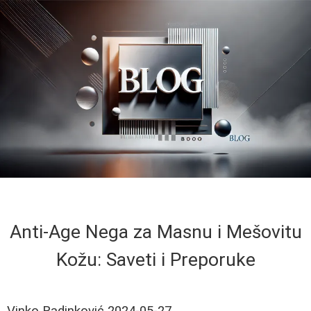
Anti-Age Nega za Masnu i Mešovitu
Kožu: Saveti i Preporuke
Vinko Radinković
2024-05-27