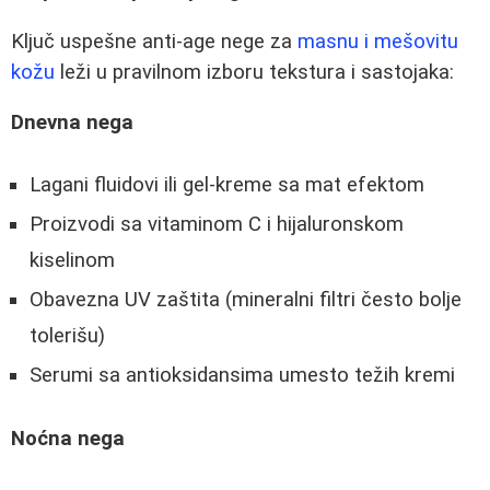
Ključ uspešne anti-age nege za
masnu i mešovitu
kožu
leži u pravilnom izboru tekstura i sastojaka:
Dnevna nega
Lagani fluidovi ili gel-kreme sa mat efektom
Proizvodi sa vitaminom C i hijaluronskom
kiselinom
Obavezna UV zaštita (mineralni filtri često bolje
tolerišu)
Serumi sa antioksidansima umesto težih kremi
Noćna nega