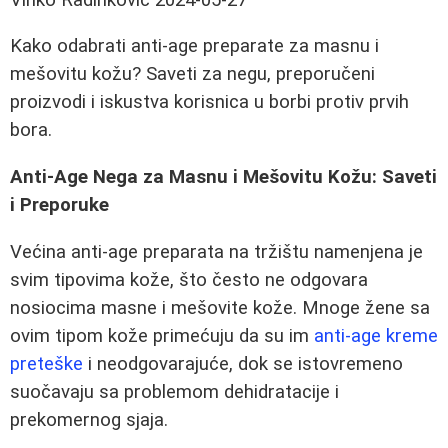
Kako odabrati anti-age preparate za masnu i
mešovitu kožu? Saveti za negu, preporučeni
proizvodi i iskustva korisnica u borbi protiv prvih
bora.
Anti-Age Nega za Masnu i Mešovitu Kožu: Saveti
i Preporuke
Većina anti-age preparata na tržištu namenjena je
svim tipovima kože, što često ne odgovara
nosiocima masne i mešovite kože. Mnoge žene sa
ovim tipom kože primećuju da su im
anti-age kreme
preteške
i neodgovarajuće, dok se istovremeno
suočavaju sa problemom dehidratacije i
prekomernog sjaja.