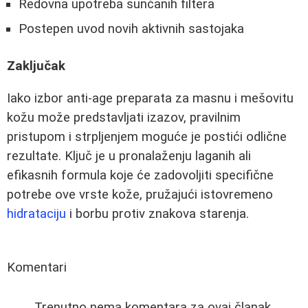
Redovna upotreba sunčanih filtera
Postepen uvod novih aktivnih sastojaka
Zaključak
Iako izbor anti-age preparata za masnu i mešovitu
kožu može predstavljati izazov, pravilnim
pristupom i strpljenjem moguće je postići odlične
rezultate. Ključ je u pronalaženju laganih ali
efikasnih formula koje će zadovoljiti specifične
potrebe ove vrste kože, pružajući istovremeno
hidrataciju
i borbu protiv znakova starenja.
Komentari
Trenutno nema komentara za ovaj članak.