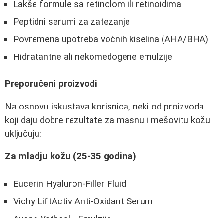
Lakše formule sa retinolom ili retinoidima
Peptidni serumi za zatezanje
Povremena upotreba voćnih kiselina (AHA/BHA)
Hidratantne ali nekomedogene emulzije
Preporučeni proizvodi
Na osnovu iskustava korisnica, neki od proizvoda
koji daju dobre rezultate za masnu i mešovitu kožu
uključuju:
Za mladju kožu (25-35 godina)
Eucerin Hyaluron-Filler Fluid
Vichy LiftActiv Anti-Oxidant Serum