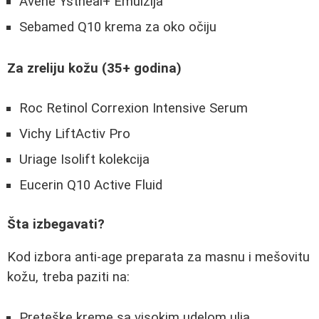
Avene Ystheal+ Emulzija
Sebamed Q10 krema za oko očiju
Za zreliju kožu (35+ godina)
Roc Retinol Correxion Intensive Serum
Vichy LiftActiv Pro
Uriage Isolift kolekcija
Eucerin Q10 Active Fluid
Šta izbegavati?
Kod izbora anti-age preparata za masnu i mešovitu
kožu, treba paziti na:
Preteške kreme sa visokim udelom ulja