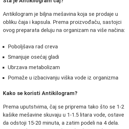
Šta je Antikilogram čaj?
Antikilogram je biljna mešavina koja se prodaje u
obliku čaja i kapsula. Prema proizvođaču, sastojci
ovog preparata deluju na organizam na više načina:
Poboljšava rad creva
Smanjuje osećaj gladi
Ubrzava metabolizam
Pomaže u izbacivanju viška vode iz organizma
Kako se koristi Antikilogram?
Prema uputstvima, čaj se priprema tako što se 1-2
kašike mešavine skuvaju u 1-1.5 litara vode, ostave
da odstoji 15-20 minuta, a zatim podeli na 4 dela.