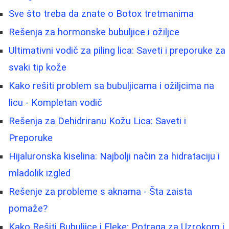
Sve što treba da znate o Botox tretmanima
Rešenja za hormonske bubuljice i ožiljce
Ultimativni vodič za piling lica: Saveti i preporuke za
svaki tip kože
Kako rešiti problem sa bubuljicama i ožiljcima na
licu - Kompletan vodič
Rešenja za Dehidriranu Kožu Lica: Saveti i
Preporuke
Hijaluronska kiselina: Najbolji način za hidrataciju i
mladolik izgled
Rešenje za probleme s aknama - Šta zaista
pomaže?
Kako Rešiti Bubuljice i Fleke: Potraga za Uzrokom i