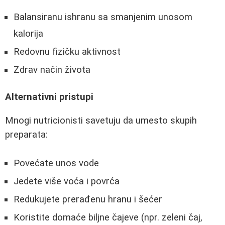
Balansiranu ishranu sa smanjenim unosom
kalorija
Redovnu fizičku aktivnost
Zdrav način života
Alternativni pristupi
Mnogi nutricionisti savetuju da umesto skupih
preparata:
Povećate unos vode
Jedete više voća i povrća
Redukujete prerađenu hranu i šećer
Koristite domaće biljne čajeve (npr. zeleni čaj,