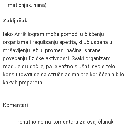
matičnjak, nana)
Zaključak
Iako Antikilogram može pomoći u čišćenju
organizma i regulisanju apetita, ključ uspeha u
mršavljenju leži u promeni načina ishrane i
povećanju fizičke aktivnosti. Svaki organizam
reaguje drugačije, pa je važno slušati svoje telo i
konsultovati se sa stručnjacima pre korišćenja bilo
kakvih preparata.
Komentari
Trenutno nema komentara za ovaj članak.