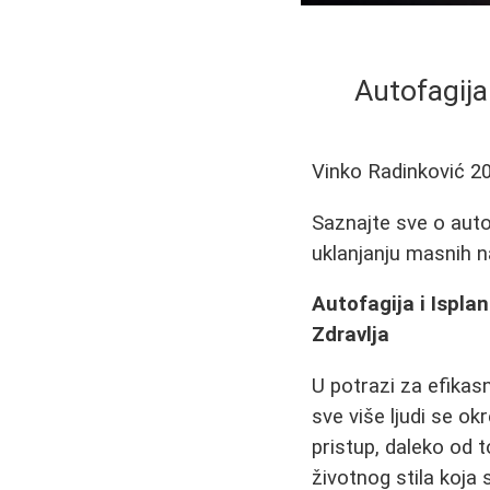
Autofagija
Vinko Radinković
2
Saznajte sve o auto
uklanjanju masnih na
Autofagija i Ispla
Zdravlja
U potrazi za efikasn
sve više ljudi se o
pristup, daleko od 
životnog stila koja