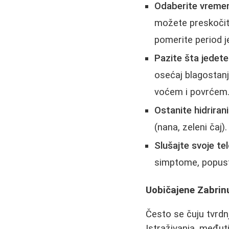
Odaberite vremen
možete preskočiti
pomerite period j
Pazite šta jedete
osećaj blagostanj
voćem i povrćem. 
Ostanite hidrirani
(nana, zeleni čaj)
Slušajte svoje tel
simptome, popusti
Uobičajene Zabrinu
Često se čuju tvrdn
Istraživanja, među