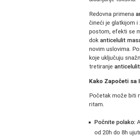
Redovna primena
a
čineći je glatkijom
postom, efekti se m
dok
anticelulit ma
novim uslovima. Pos
koje uključuju snaž
tretiranje
anticelul
Kako Započeti sa 
Početak može biti na
ritam.
Počnite polako:
A
od 20h do 8h ujut