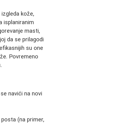
 izgleda kože,
 isplaniranim
gorevanje masti,
oj da se prilagodi
efikasnijih su one
 kože. Povremeno
.
 se navići na novi
 posta (na primer,