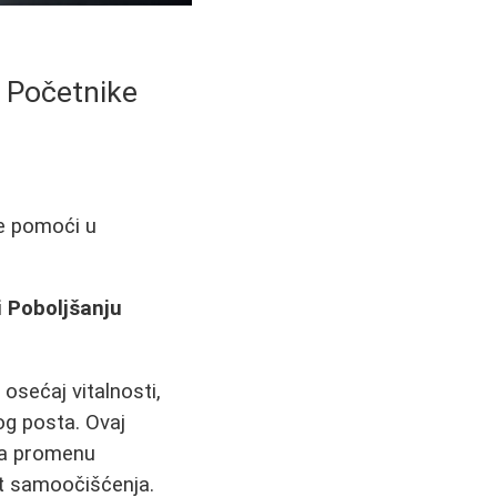
a Početnike
že pomoći u
i Poboljšanju
 osećaj vitalnosti,
og posta. Ovaj
lja promenu
st samoočišćenja.