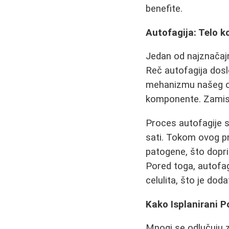
benefite.
Autofagija: Telo 
Jedan od najznačajn
Reč autofagija dos
mehanizmu našeg org
komponente. Zamislit
Proces autofagije 
sati. Tokom ovog pr
patogene, što dopri
Pored toga, autofagi
celulita, što je dod
Kako Isplanirani 
Mnogi se odlučuju z