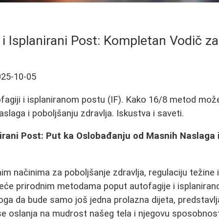
 i Isplanirani Post: Kompletan Vodič z
025-10-05
fagiji i isplaniranom postu (IF). Kako 16/8 metod mo
slaga i poboljšanju zdravlja. Iskustva i saveti.
nirani Post: Put ka Oslobađanju od Masnih Naslaga 
im načinima za poboljšanje zdravlja, regulaciju težine i
kreće prirodnim metodama poput autofagije i isplaniran
toga da bude samo još jedna prolazna dijeta, predstav
 se oslanja na mudrost našeg tela i njegovu sposobno