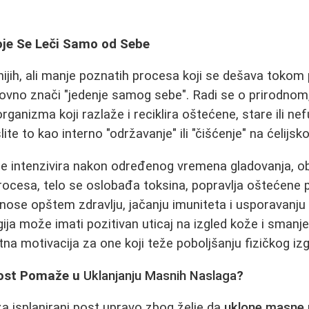
koje Se Leči Samo od Sebe
ijih, ali manje poznatih procesa koji se dešava tokom 
lovno znači "jedenje samog sebe". Radi se o prirodnom
anizma koji razlaže i reciklira oštećene, stare ili nef
e to kao interno "održavanje" ili "čišćenje" na ćelijsk
se intenzivira nakon određenog vremena gladovanja, o
ocesa, telo se oslobađa toksina, popravlja oštećene p
nose opštem zdravlju, jačanju imuniteta i usporavanju
ja može imati pozitivan uticaj na izgled kože i smanjen
atna motivacija za one koji teže poboljšanju fizičkog izg
Post Pomaže u
Uklanjanju Masnih Naslaga
?
a isplanirani post upravo zbog želje da
uklone masne 