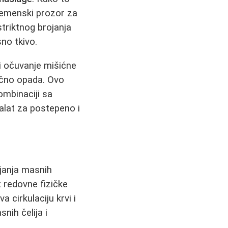
remenski prozor za
striktnog brojanja
no tkivo.
i očuvanje mišićne
ično opada. Ovo
mbinaciji sa
alat za postepeno i
njanja masnih
 redovne fizičke
a cirkulaciju krvi i
nih čelija i