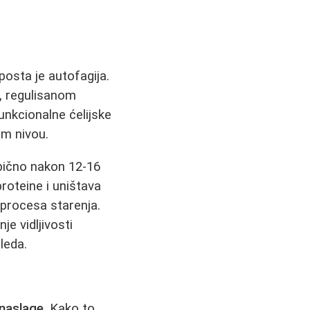
posta je autofagija.
, regulisanom
unkcionalne ćelijske
om nivou.
bično nakon 12-16
roteine i uništava
 procesa starenja.
je vidljivosti
leda.
naslage
. Kako to