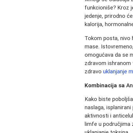
funkcioniše? Kroz 
jedenje, prirodno ć
kalorija, hormonaln
Tokom posta, nivo 
mase. Istovremeno, 
omogućava da se ma
zdravom ishranom to
zdravo
uklanjanje 
Kombinacija sa
An
Kako biste poboljšal
naslaga, isplanira
aktivnosti i anticel
limfe u područjima 
uklanjanje toksina.