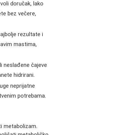
voli doručak, lako
ete bez večere,
jbolje rezultate i
dravim mastima,
li neslađene čajeve
nete hidrirani.
ruge neprijatne
pstvenim potrebama.
ti metabolizam.
oljšati metaboličko