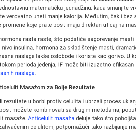
jednostavnu matematičku jednadžinu: kada smanjite v
ete verovatno uneti manje kalorija. Međutim, čak i bez 
e promene koje prate post imaju direktan uticaj na mas
hormona rasta raste, što podstiče sagorevanje masti 
nivo insulina, hormona za skladištenje masti, dramat
sne naslage lakše oslobode i koriste kao gorivo. U ko
kom perioda jedenja, IF može biti izuzetno efikasan 
masnih naslaga
.
ticelulit Masažom
za Bolje Rezultate
i rezultate u borbi protiv celulita i ubrzali proces ukla
ni post možete kombinovati sa drugim metodama, poput
ulit masaže.
Anticelulit masaža
deluje tako što poboljšav
zahvaćenim celulitom, potpomažući tako razbijanje mas