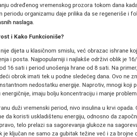
aranju određenog vremenskog prozora tokom dana kada
 periodu organizamu daje prilika da se regeneriše i f
asnih naslaga
.
 Post i Kako Funkcioniše?
) nije dijeta u klasičnom smislu, već obrazac ishrane ko
ja i posta. Najpopularniji i najlakše održivi oblik je 16
 16 sati i period unošenja hrane od 8 sati. Na primer
deći obrok imati tek u podne sledećeg dana. Ovo ne zn
 konstantnom nedostatku energije. Naprotiv, mnogi koji p
u energičnije, imaju bolju koncentraciju i manje proble
nu duži vremenski period, nivo insulina u krvi opada. O
ne da koristi uskladištenu energiju, odnosno da zapo
apravo, telo prelazi sa sagorevanja glukoze na sagorev
k je ključan ne samo za gubitak težine već i za brojne