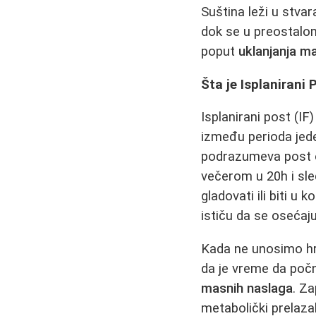
Suština leži u stv
dok se u preostalom
poput
uklanjanja m
Šta je Isplanirani
Isplanirani post (IF
između perioda jeden
podrazumeva post od
večerom u 20h i sle
gladovati ili biti u
ističu da se osećaj
Kada ne unosimo hra
da je vreme da poč
masnih naslaga
. Z
metabolički prelaza