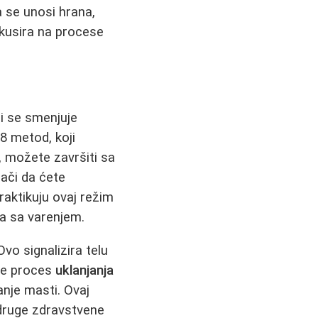
 se unosi hrana,
okusira na procese
ji se smenjuje
/8 metod, koji
, možete završiti sa
ači da ćete
raktikuju ovaj režim
ma sa varenjem.
vo signalizira telu
čne proces
uklanjanja
anje masti. Ovaj
 druge zdravstvene