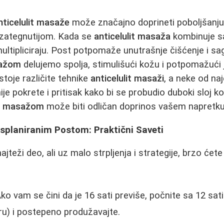
nticelulit masaže
može značajno doprineti poboljšanju
 i zategnutijom. Kada se
anticelulit masaža
kombinuje sa
ultipliciraju. Post potpomaže unutrašnje čišćenje i sa
sažom
delujemo spolja, stimulišući kožu i potpomažući j
toje različite tehnike
anticelulit masaži
, a neke od naj
nije pokrete i pritisak kako bi se probudio duboki sloj
it masažom
može biti odličan doprinos vašem napretku
Isplaniranim Postom: Praktični Saveti
jteži deo, ali uz malo strpljenja i strategije, brzo ćete
ko vam se čini da je 16 sati previše, počnite sa 12 sati
ru) i postepeno produžavajte.