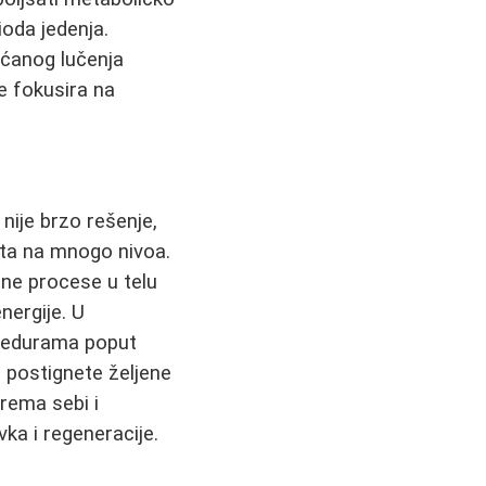
ioda jedenja.
ećanog lučenja
 fokusira na
 nije brzo rešenje,
ota na mnogo nivoa.
ne procese u telu
nergije. U
cedurama poput
postignete željene
prema sebi i
a i regeneracije.