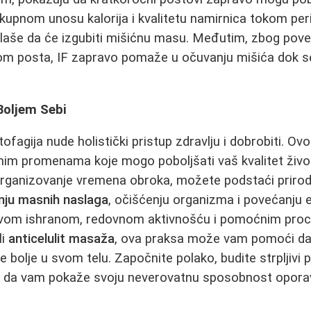
 ukupnom unosu kalorija i kvalitetu namirnica tokom per
laše da će izgubiti mišićnu masu. Međutim, zbog pov
m posta, IF zapravo pomaže u očuvanju mišića dok se
Boljem Sebi
tofagija nude holistički pristup zdravlju i dobrobiti. Ovo
nim promenama koje mogo poboljšati vaš kvalitet živ
rganizovanje vremena obroka, možete podstaći prirod
nju masnih naslaga
, očišćenju organizma i povećanju e
ravom ishranom, redovnom aktivnošću i pomoćnim pro
li
anticelulit masaža
, ova praksa može vam pomoći da 
se bolje u svom telu. Započnite polako, budite strpljivi 
u da vam pokaže svoju neverovatnu sposobnost oporavk