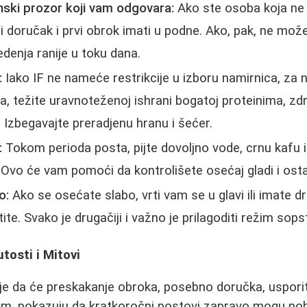
ski prozor koji vam odgovara:
Ako ste osoba koja ne 
 doručak i prvi obrok imati u podne. Ako, pak, ne mož
edenja ranije u toku dana.
:
Iako IF ne nameće restrikcije u izboru namirnica, za na
a, težite uravnoteženoj ishrani bogatoj proteinima, z
Izbegavajte preradjenu hranu i šećer.
:
Tokom perioda posta, pijte dovoljno vode, crnu kafu i
. Ovo će vam pomoći da kontrolišete osećaj gladi i osta
o:
Ako se osećate slabo, vrti vam se u glavi ili imate d
te. Svako je drugačiji i važno je prilagoditi režim so
tosti i Mitovi
je da će preskakanje obroka, posebno doručka, uspori
tim, pokazuju da kratkoročni postovi zapravo mogu pob