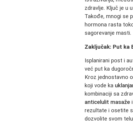
zdravlje. Ključ je u
Takođe, mnogi se p
hormona rasta toko
sagorevanje masti.
Zaključak: Put ka 
Isplanirani post i au
već put ka dugoroč
Kroz jednostavno o
koji vode ka
uklanja
kombinaciji sa zd
anticelulit masaže
i
rezultate i osetite 
dozvolite svom tel