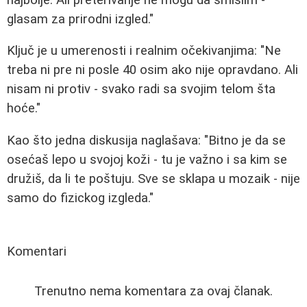
glasam za prirodni izgled."
Ključ je u umerenosti i realnim očekivanjima: "Ne
treba ni pre ni posle 40 osim ako nije opravdano. Ali
nisam ni protiv - svako radi sa svojim telom šta
hoće."
Kao što jedna diskusija naglašava: "Bitno je da se
osećaš lepo u svojoj koži - tu je važno i sa kim se
družiš, da li te poštuju. Sve se sklapa u mozaik - nije
samo do fizickog izgleda."
Komentari
Trenutno nema komentara za ovaj članak.