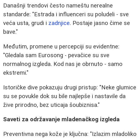
Današnji trendovi često nameštu nerealne
standarde: "Estrada i influenceri su poludeli - sve
veća usta, grudi i
zadnjice
. Postaje jasno čime se
bave."
Međutim, promene u percepciji su evidentne:
"Gledala sam Eurosong - pevačice su sve
normalnog izgleda. Kod nas je obrnuto - samo
ekstremi."
Istoričke dive pokazuju drugi pristup: "Neke glumice
su se povukle dok su bile najlepše i nastavile da
žive prirodno, bez uticaja šoubiznisa."
Saveti za održavanje mladenačkog izgleda
Preventivna nega kože je ključna: "Izlazim mladoliko