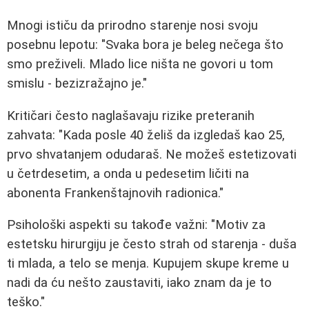
Mnogi ističu da prirodno starenje nosi svoju
posebnu lepotu: "Svaka bora je beleg nečega što
smo preživeli. Mlado lice ništa ne govori u tom
smislu - bezizražajno je."
Kritičari često naglašavaju rizike preteranih
zahvata: "Kada posle 40 želiš da izgledaš kao 25,
prvo shvatanjem odudaraš. Ne možeš estetizovati
u četrdesetim, a onda u pedesetim ličiti na
abonenta Frankenštajnovih radionica."
Psihološki aspekti su takođe važni: "Motiv za
estetsku hirurgiju je često strah od starenja - duša
ti mlada, a telo se menja. Kupujem skupe kreme u
nadi da ću nešto zaustaviti, iako znam da je to
teško."