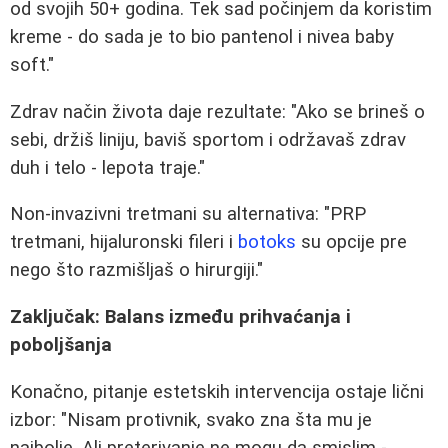
od svojih 50+ godina. Tek sad počinjem da koristim
kreme - do sada je to bio pantenol i nivea baby
soft."
Zdrav način života daje rezultate: "Ako se brineš o
sebi, držiš liniju, baviš sportom i održavaš zdrav
duh i telo - lepota traje."
Non-invazivni tretmani su alternativa: "PRP
tretmani, hijaluronski fileri i
botoks
su opcije pre
nego što razmišljaš o hirurgiji."
Zaključak: Balans između prihvaćanja i
poboljšanja
Konačno, pitanje estetskih intervencija ostaje lični
izbor: "Nisam protivnik, svako zna šta mu je
najbolje. Ali preterivanje ne mogu da smislim -