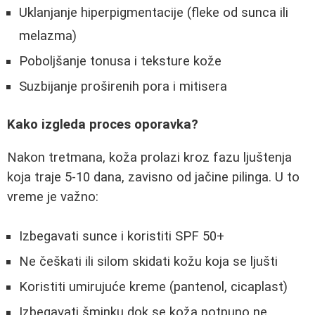
Uklanjanje hiperpigmentacije (fleke od sunca ili
melazma)
Poboljšanje tonusa i teksture kože
Suzbijanje proširenih pora i mitisera
Kako izgleda proces oporavka?
Nakon tretmana, koža prolazi kroz fazu ljuštenja
koja traje 5-10 dana, zavisno od jačine pilinga. U to
vreme je važno:
Izbegavati sunce i koristiti SPF 50+
Ne češkati ili silom skidati kožu koja se ljušti
Koristiti umirujuće kreme (pantenol, cicaplast)
Izbegavati šminku dok se koža potpuno ne