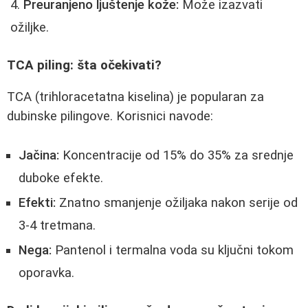
Preuranjeno ljuštenje kože:
Može izazvati
ožiljke.
TCA piling: šta očekivati?
TCA (trihloracetatna kiselina) je popularan za
dubinske pilingove. Korisnici navode:
Jačina:
Koncentracije od 15% do 35% za srednje
duboke efekte.
Efekti:
Znatno smanjenje ožiljaka nakon serije od
3-4 tretmana.
Nega:
Pantenol i termalna voda su ključni tokom
oporavka.