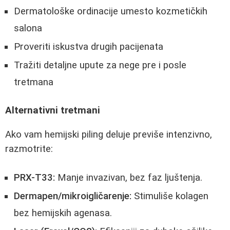
Dermatološke ordinacije umesto kozmetičkih
salona
Proveriti iskustva drugih pacijenata
Tražiti detaljne upute za nege pre i posle
tretmana
Alternativni tretmani
Ako vam hemijski piling deluje previše intenzivno,
razmotrite:
PRX-T33:
Manje invazivan, bez faz ljuštenja.
Dermapen/mikroigličarenje:
Stimuliše kolagen
bez hemijskih agenasa.