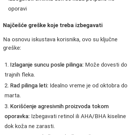
oporavi
Najčešće greške koje treba izbegavati
Na osnovu iskustava korisnika, ovo su ključne
greške:
Izlaganje suncu posle pilinga:
Može dovesti do
trajnih fleka.
Rad pilinga leti:
Idealno vreme je od oktobra do
marta.
Korišćenje agresivnih proizvoda tokom
oporavka:
Izbegavati retinol ili AHA/BHA kiseline
dok koža ne zarasti.