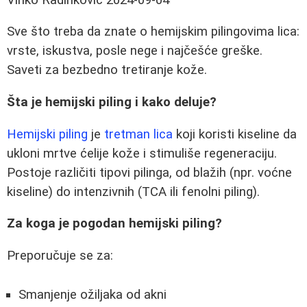
Sve što treba da znate o hemijskim pilingovima lica:
vrste, iskustva, posle nege i najčešće greške.
Saveti za bezbedno tretiranje kože.
Šta je hemijski piling i kako deluje?
Hemijski piling
je
tretman lica
koji koristi kiseline da
ukloni mrtve ćelije kože i stimuliše regeneraciju.
Postoje različiti tipovi pilinga, od blažih (npr. voćne
kiseline) do intenzivnih (TCA ili fenolni piling).
Za koga je pogodan hemijski piling?
Preporučuje se za:
Smanjenje ožiljaka od akni