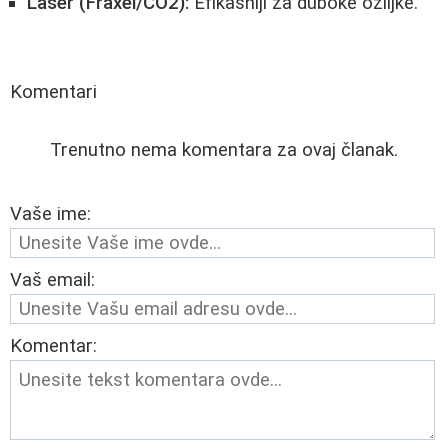
Laser (Fraxel/CO2):
Efikasniji za duboke ožiljke.
Komentari
Trenutno nema komentara za ovaj članak.
Vaše ime:
Vaš email:
Komentar: