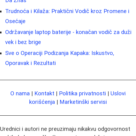
Da Znaš
Trudnoća i Kilaža: Praktični Vodič kroz Promene i
Osećaje
Održavanje laptop baterije - konačan vodič za duži
vek i bez brige
Sve o Operaciji Podizanja Kapaka: Iskustvo,
Oporavak i Rezultati
O nama
|
Kontakt
|
Politika privatnosti
|
Uslovi
korišćenja
|
Marketinški servisi
Urednici i autori ne preuzimaju nikakvu odgovornost