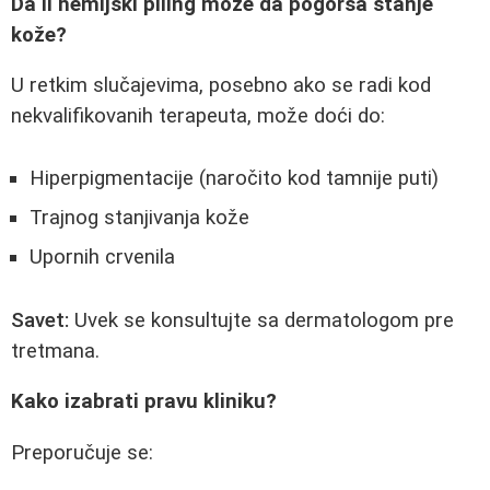
Da li hemijski piling može da pogorša stanje
kože?
U retkim slučajevima, posebno ako se radi kod
nekvalifikovanih terapeuta, može doći do:
Hiperpigmentacije (naročito kod tamnije puti)
Trajnog stanjivanja kože
Upornih crvenila
Savet:
Uvek se konsultujte sa dermatologom pre
tretmana.
Kako izabrati pravu kliniku?
Preporučuje se: