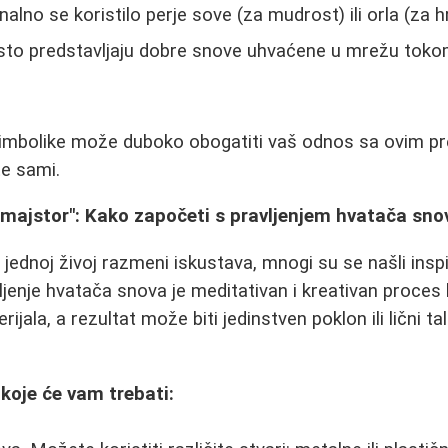
alno se koristilo perje sove (za mudrost) ili orla (za h
to predstavljaju dobre snove uhvaćene u mrežu toko
mbolike može duboko obogatiti vaš odnos sa ovim pr
te sami.
 majstor": Kako započeti s pravljenjem hvatača sno
 jednoj živoj razmeni iskustava, mnogi su se našli insp
vljenje hvatača snova je meditativan i kreativan proces 
ala, a rezultat može biti jedinstven poklon ili lični t
 koje će vam trebati: