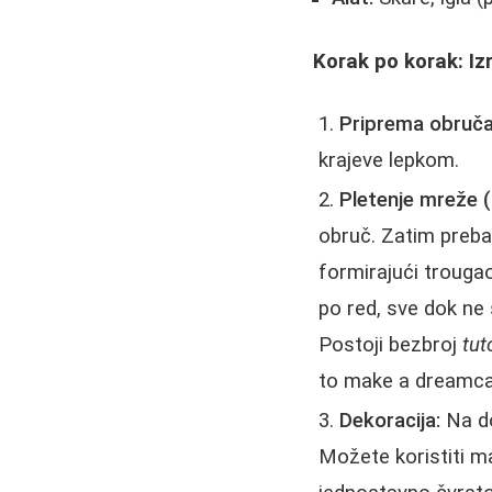
Korak po korak: I
Priprema obruča
krajeve lepkom.
Pletenje mreže (
obruč. Zatim preba
formirajući trougao
po red, sve dok ne s
Postoji bezbroj
tut
to make a dreamca
Dekoracija:
Na do
Možete koristiti ma