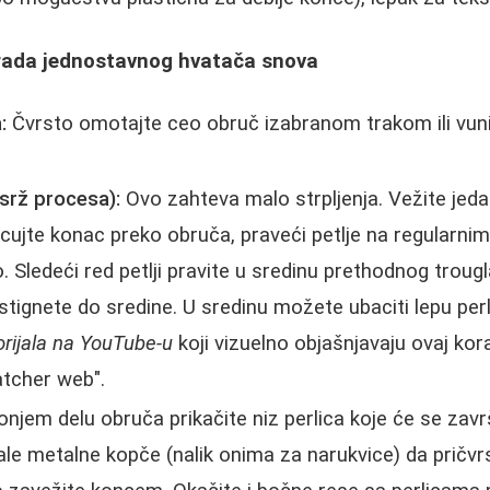
zrada jednostavnog hvatača snova
:
Čvrsto omotajte ceo obruč izabranom trakom ili vuni
srž procesa):
Ovo zahteva malo strpljenja. Vežite jeda
cujte konac preko obruča, praveći petlje na regularni
. Sledeći red petlji pravite u sredinu prethodnog trougl
tignete do sredine. U sredinu možete ubaciti lepu perlicu
orijala na YouTube-u
koji vizuelno objašnjavaju ovaj kor
tcher web".
njem delu obruča prikačite niz perlica koje će se završ
le metalne kopče (nalik onima za narukvice) da pričvrst