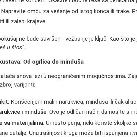
 zavežite koncem. Okačite i bočne rese sa perlicama po
Napravite omču za vešanje od istog konca ili trake. Pro
ti ili zalepi krajeve.
pokušaj ne bude savršen - vežbanje je kĺjuč. Kao što je
š u štos"
.
skustava: Od ogrlica do minđuša
hvatača snova leži u neograničenim mogućnostima. Zaj
ezbroj varijanti:
kit:
Korišćenjem malih narukvica, minđuša ili čak alkic
arukvice
i
minđuše
. Ovo je odličan način da nosite si
 sa materijalima:
Umesto perja, neki koriste školjke 
lane detalje. Unutrašnjost kruga može biti ispunjena i
m