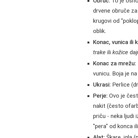
Obruč:
To je osnov
drvene obruče za v
krugovi od "poklop
oblik.
Konac, vunica ili
trake
ili
kožice
daju
Konac za mrežu:
vunicu. Boja je na
Ukrasi:
Perlice (dr
Perje:
Ovo je čest
nakit (često ofarb
priču - neka ljudi
"pera" od konca il
Alat:
Škare, igla (