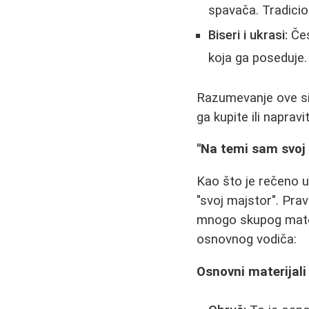
spavača. Tradicion
Biseri i ukrasi:
Čes
koja ga poseduje.
Razumevanje ove si
ga kupite ili napravi
"Na temi sam svoj
Kao što je rečeno u
"svoj majstor". Pra
mnogo skupog materij
osnovnog vodiča:
Osnovni materijali