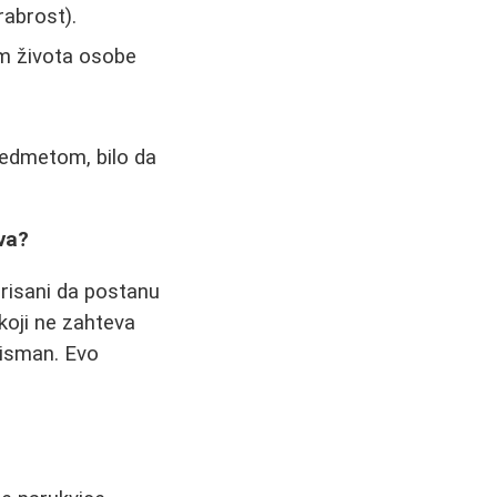
rabrost).
m života osobe
edmetom, bilo da
va?
irisani da postanu
koji ne zahteva
alisman. Evo