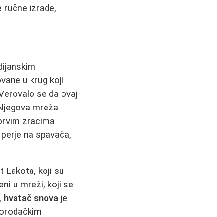
e ručne izrade,
dijanskim
vane u krug koji
 Verovalo se da ovaj
 Njegova mreža
 prvim zracima
z perje na spavača,
t Lakota, koji su
jeni u mreži, koji se
,
hvatač snova
je
omorodačkim