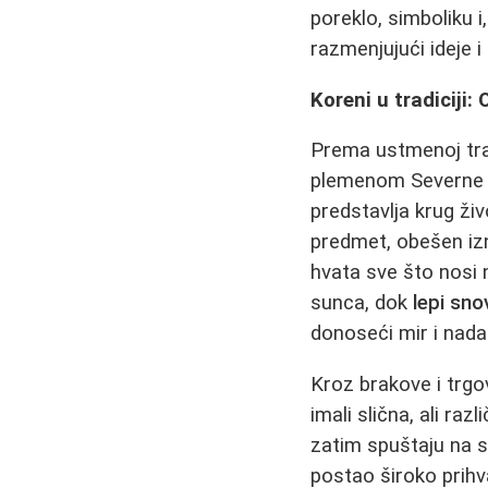
poreklo, simboliku i
razmenjujući ideje i
Koreni u tradicij
Prema ustmenoj trad
plemenom Severne Am
predstavlja krug živ
predmet, obešen iz
hvata sve što nosi 
sunca, dok
lepi sno
donoseći mir i nada
Kroz brakove i trgo
imali slična, ali ra
zatim spuštaju na s
postao široko prihv