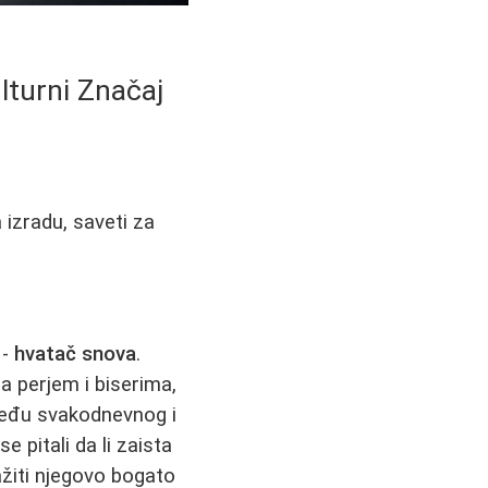
lturni Značaj
 izradu, saveti za
 -
hvatač snova
.
a perjem i biserima,
zmeđu svakodnevnog i
 pitali da li zaista
žiti njegovo bogato