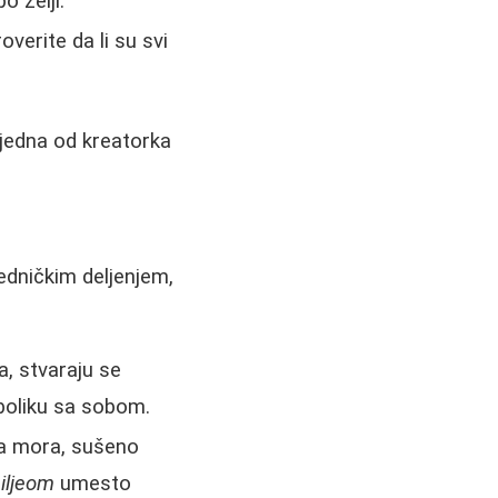
 želji.
verite da li su svi
 jedna od kreatorka
edničkim deljenjem,
a, stvaraju se
mboliku sa sobom.
sa mora, sušeno
iljeom
umesto