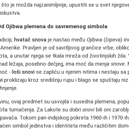
, što je možda najzanimljivije, upustiti se u svet njegov
 iskustva.
i: Od Ojibwa plemena do savremenog simbola
iciji,
hvatač snova
je nastao među
Ojibwa
(čipeva) in
erike. Pravljen je od savitljivog grančice vrbe, obliko
ota, a unutar njega se tkala mreža od životinjskih žila.
nad ležaja, posebno dečjeg, ima moć da
menja snove
.
noć -
loši snovi
se zapliću u njenim nitima i nestaju sa
vi
proklizaju kroz središnju rupu i blago se spuštaju ni
hnjenje.
vinu, ovaj predmet su usvojila i susedna plemena, popu
zličita tumačenja. Za Lakote su
dobri snovi
bili oni zarobl
pavača. Tokom pan-indijskog pokreta 1960-ih i 1970-ih
aćen simbol jedinstva i identiteta među različitim d