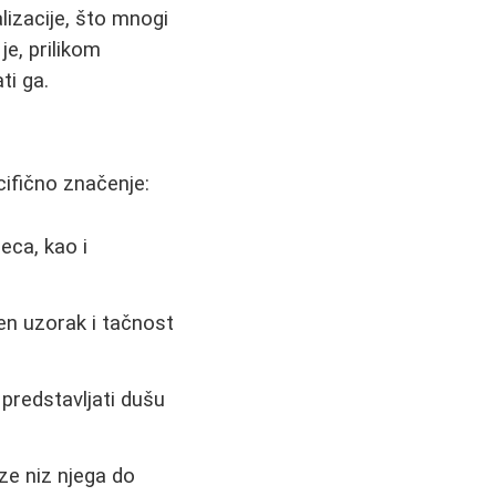
lizacije, što mnogi
je, prilikom
ti ga.
cifično značenje:
eca, kao i
en uzorak i tačnost
 predstavljati dušu
ize niz njega do