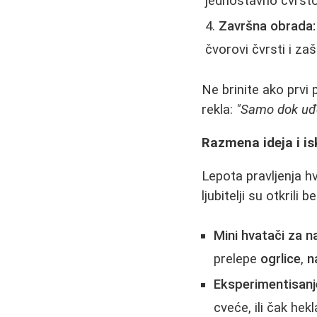
jednostavno čvrsto
Završna obrada:
čvorovi čvrsti i zaši
Ne brinite ako prvi 
rekla:
"Samo dok uđe
Razmena ideja i i
Lepota pravljenja 
ljubitelji su otkrili b
Mini hvatači za na
prelepe
ogrlice
,
n
Eksperimentisanje
cveće, ili čak hek