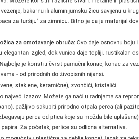
a. Možete koristiti različite stvari: metalne ili plastič
ezenje, bakarnu ili aluminijumsku žicu savijenu u krug, 
aca za turšiju" za zimnicu. Bitno je da je materijal dov
 kožica za omotavanje obruča:
Ovo daje osnovnu boju i
 elegantan izgled, dok vunica daje topliji, rustikalan os
Najbolje je koristiti čvrst pamučni konac, konac za vez 
 vama - od prirodnih do živopisnih nijansi.
vene, staklene, keramične), zvončići, kristalići.
o najveći izazov. Možete ga naći u radnjama sa repro
ano), pažljivo sakupiti prirodno otpala perca (ali pazi
 izbegavaju perca od ptica koje su možda bile uplašene), 
i papira. Za početak, perlice su odlična alternativa.
po mogućstvu plastična za deblje konce), lepak za tekst