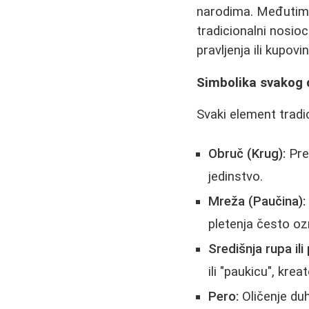
narodima. Međutim, 
tradicionalni nosioc
pravljenja ili kupov
Simbolika svakog d
Svaki element tradi
Obruč (Krug):
Pred
jedinstvo.
Mreža (Paučina):
pletenja često oz
Središnja rupa ili 
ili "paukicu", kre
Pero:
Oličenje duh