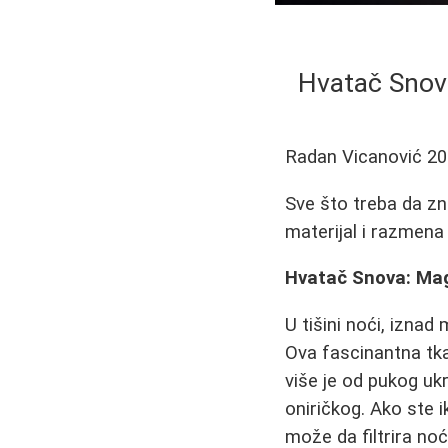
Hvatač Snova
Radan Vicanović
20
Sve što treba da zn
materijal i razmena
Hvatač Snova: Mag
U tišini noći, iznad
Ova fascinantna tka
više je od pukog uk
oniričkog. Ako ste i
može da filtrira no