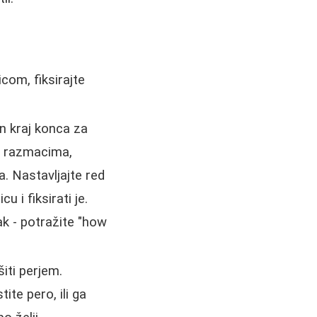
com, fiksirajte
n kraj konca za
m razmacima,
a. Nastavljajte red
 i fiksirati je.
ak - potražite "how
iti perjem.
ite pero, ili ga