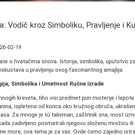
: Vodič kroz Simboliku, Pravljenje i Ku
26-02-19
ate o hvatačima snova. Istorija, simbolika, uputstvo za
 iskustava u pravljenju ovog fascinantnog amajlija.
ija, Simbolika i Umetnost Ručne Izrade
 mnogih kreveta, tiho visi predmet pun misterije i lepote
nina, ispletena od konca oko kružnog obruča, ukrašen
rasa. Za mnoge je to talisman, zaštitnik sna, most i
kada zadivljeno posmatrali njegovu složenu mrežicu ili se
ćne more, ova tema je za vas. Ovde ćemo zajedno istra