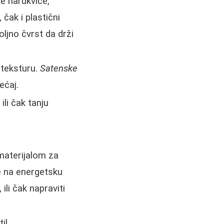
ne narukvice,
čak i plastični
oljno čvrst da drži
 teksturu.
Satenske
ećaj.
ili čak tanju
materijalom za
te na energetsku
ili čak napraviti
il.