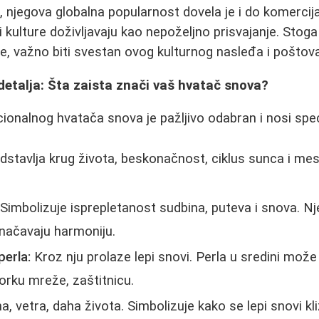
njegova globalna popularnost dovela je i do komercija
i kulture doživljavaju kao nepoželjno prisvajanje. Stoga 
ine, važno biti svestan ovog kulturnog nasleđa i poštova
etalja: Šta zaista znači vaš hvatač snova?
cionalnog hvatača snova je pažljivo odabran i nosi spe
stavlja krug života, beskonačnost, ciklus sunca i mes
Simbolizuje isprepletanost sudbina, puteva i snova. Nj
načavaju harmoniju.
perla:
Kroz nju prolaze lepi snovi. Perla u sredini može
atorku mreže, zaštitnicu.
a, vetra, daha života. Simbolizuje kako se lepi snovi kl