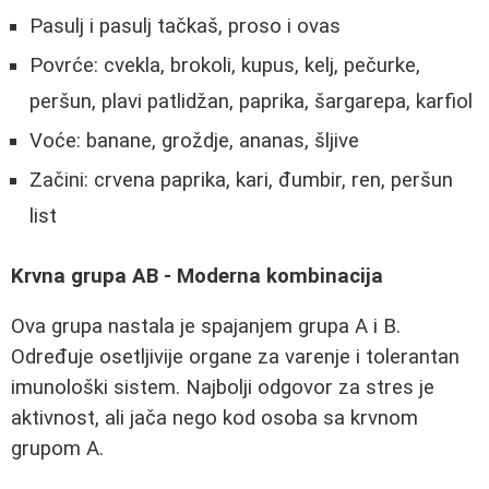
Pasulj i pasulj tačkaš, proso i ovas
Povrće: cvekla, brokoli, kupus, kelj, pečurke,
peršun, plavi patlidžan, paprika, šargarepa, karfiol
Voće: banane, groždje, ananas, šljive
Začini: crvena paprika, kari, đumbir, ren, peršun
list
Krvna grupa AB - Moderna kombinacija
Ova grupa nastala je spajanjem grupa A i B.
Određuje osetljivije organe za varenje i tolerantan
imunološki sistem. Najbolji odgovor za stres je
aktivnost, ali jača nego kod osoba sa krvnom
grupom A.