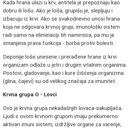
Kada hrana ulazi u krv, antitela je prepoznaju kao
dobru ili lošu. Ako je loša, grupišu je, slepljuju i
izbacuju iz krvi. Ako se svakodnevno unosi hrana
koja ne odgovara krvnoj grupi, imunološki sistem
radi samo na eliminaciji tih namirnica, pa mu je
smanjena prava funkcija - borba protiv bolesti.
Deponije loše unesene i prerađene hrane iz krvi
organizam odlaže u jetri i drugim vitalnim organima.
Postovi, gladovanje, kao i kure čišćenja organizma
(glina, čajevi) su od velikog značaja za imunitet.
Krvna grupa O - Lovci
Ovo je krvna grupa nekadašnjih lovaca-sakupljača.
Ljudi s ovom krvnom grupom imaju prekomerno
aktivan imuni sistem, izdržljive organe za varenje,