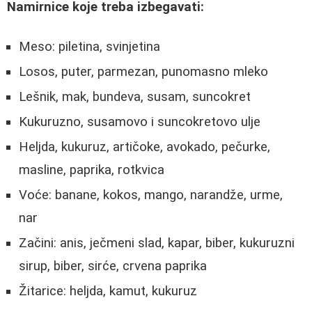
Namirnice koje treba izbegavati:
Meso: piletina, svinjetina
Losos, puter, parmezan, punomasno mleko
Lešnik, mak, bundeva, susam, suncokret
Kukuruzno, susamovo i suncokretovo ulje
Heljda, kukuruz, artičoke, avokado, pečurke,
masline, paprika, rotkvica
Voće: banane, kokos, mango, narandže, urme,
nar
Začini: anis, ječmeni slad, kapar, biber, kukuruzni
sirup, biber, sirće, crvena paprika
Žitarice: heljda, kamut, kukuruz