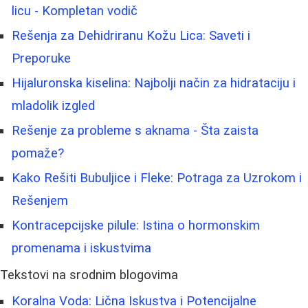
licu - Kompletan vodič
Rešenja za Dehidriranu Kožu Lica: Saveti i
Preporuke
Hijaluronska kiselina: Najbolji način za hidrataciju i
mladolik izgled
Rešenje za probleme s aknama - Šta zaista
pomaže?
Kako Rešiti Bubuljice i Fleke: Potraga za Uzrokom i
Rešenjem
Kontracepcijske pilule: Istina o hormonskim
promenama i iskustvima
Tekstovi na srodnim blogovima
Koralna Voda: Lična Iskustva i Potencijalne