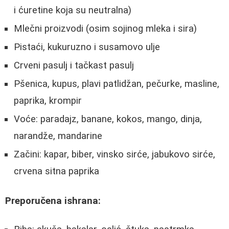
i ćuretine koja su neutralna)
Mlečni proizvodi (osim sojinog mleka i sira)
Pistaći, kukuruzno i susamovo ulje
Crveni pasulj i tačkast pasulj
Pšenica, kupus, plavi patlidžan, pečurke, masline,
paprika, krompir
Voće: paradajz, banane, kokos, mango, dinja,
narandže, mandarine
Začini: kapar, biber, vinsko sirće, jabukovo sirće,
crvena sitna paprika
Preporučena ishrana: