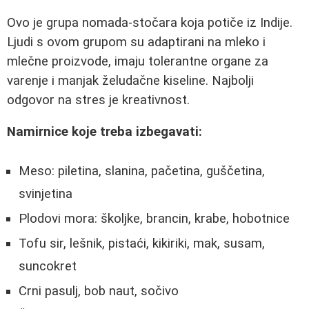
Ovo je grupa nomada-stočara koja potiče iz Indije.
Ljudi s ovom grupom su adaptirani na mleko i
mlečne proizvode, imaju tolerantne organe za
varenje i manjak želudačne kiseline. Najbolji
odgovor na stres je kreativnost.
Namirnice koje treba izbegavati:
Meso: piletina, slanina, pačetina, guščetina,
svinjetina
Plodovi mora: školjke, brancin, krabe, hobotnice
Tofu sir, lešnik, pistaći, kikiriki, mak, susam,
suncokret
Crni pasulj, bob naut, sočivo