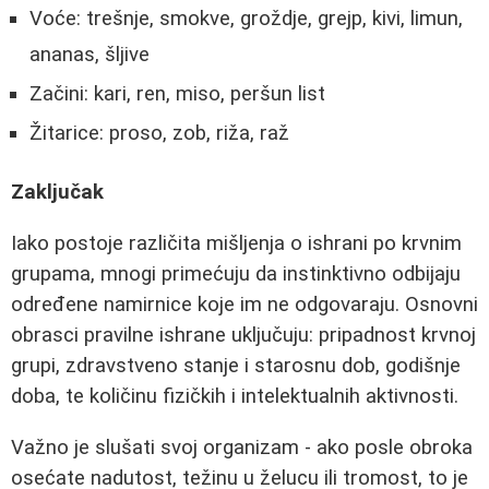
Voće: trešnje, smokve, groždje, grejp, kivi, limun,
ananas, šljive
Začini: kari, ren, miso, peršun list
Žitarice: proso, zob, riža, raž
Zaključak
Iako postoje različita mišljenja o ishrani po krvnim
grupama, mnogi primećuju da instinktivno odbijaju
određene namirnice koje im ne odgovaraju. Osnovni
obrasci pravilne ishrane uključuju: pripadnost krvnoj
grupi, zdravstveno stanje i starosnu dob, godišnje
doba, te količinu fizičkih i intelektualnih aktivnosti.
Važno je slušati svoj organizam - ako posle obroka
osećate nadutost, težinu u želucu ili tromost, to je