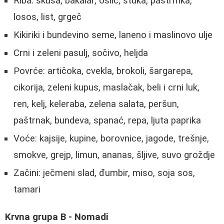
Riba: skuša, bakalar, oslić, štuka, pastrmka,
losos, list, grgeč
Kikiriki i bundevino seme, laneno i maslinovo ulje
Crni i zeleni pasulj, sočivo, heljda
Povrće: artičoka, cvekla, brokoli, šargarepa,
cikorija, zeleni kupus, maslačak, beli i crni luk,
ren, kelj, keleraba, zelena salata, peršun,
paštrnak, bundeva, spanać, repa, ljuta paprika
Voće: kajsije, kupine, borovnice, jagode, trešnje,
smokve, grejp, limun, ananas, šljive, suvo groždje
Začini: ječmeni slad, đumbir, miso, soja sos,
tamari
Krvna grupa B - Nomadi