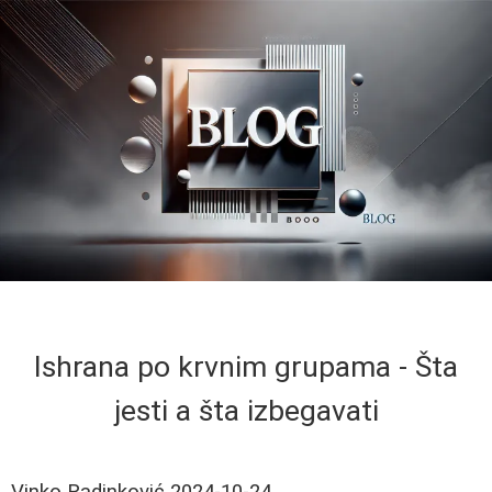
Ishrana po krvnim grupama - Šta
jesti a šta izbegavati
Vinko Radinković
2024-10-24