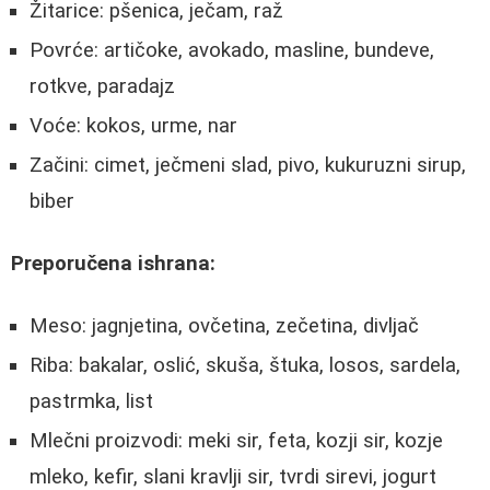
Žitarice: pšenica, ječam, raž
Povrće: artičoke, avokado, masline, bundeve,
rotkve, paradajz
Voće: kokos, urme, nar
Začini: cimet, ječmeni slad, pivo, kukuruzni sirup,
biber
Preporučena ishrana:
Meso: jagnjetina, ovčetina, zečetina, divljač
Riba: bakalar, oslić, skuša, štuka, losos, sardela,
pastrmka, list
Mlečni proizvodi: meki sir, feta, kozji sir, kozje
mleko, kefir, slani kravlji sir, tvrdi sirevi, jogurt