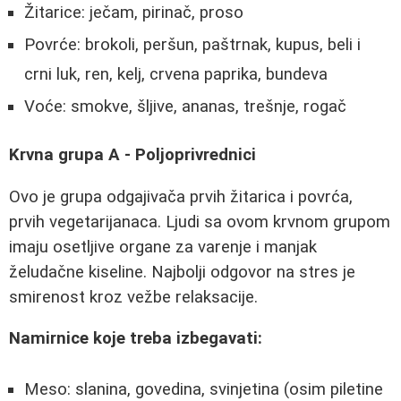
Žitarice: ječam, pirinač, proso
Povrće: brokoli, peršun, paštrnak, kupus, beli i
crni luk, ren, kelj, crvena paprika, bundeva
Voće: smokve, šljive, ananas, trešnje, rogač
Krvna grupa A - Poljoprivrednici
Ovo je grupa odgajivača prvih žitarica i povrća,
prvih vegetarijanaca. Ljudi sa ovom krvnom grupom
imaju osetljive organe za varenje i manjak
želudačne kiseline. Najbolji odgovor na stres je
smirenost kroz vežbe relaksacije.
Namirnice koje treba izbegavati:
Meso: slanina, govedina, svinjetina (osim piletine