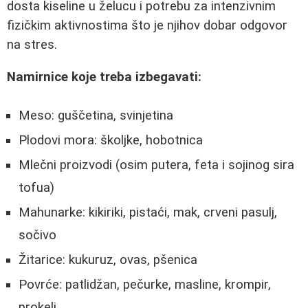
dosta kiseline u želucu i potrebu za intenzivnim
fizičkim aktivnostima što je njihov dobar odgovor
na stres.
Namirnice koje treba izbegavati:
Meso: guščetina, svinjetina
Plodovi mora: školjke, hobotnica
Mlečni proizvodi (osim putera, feta i sojinog sira
tofua)
Mahunarke: kikiriki, pistaći, mak, crveni pasulj,
sočivo
Žitarice: kukuruz, ovas, pšenica
Povrće: patlidžan, pečurke, masline, krompir,
prokelj