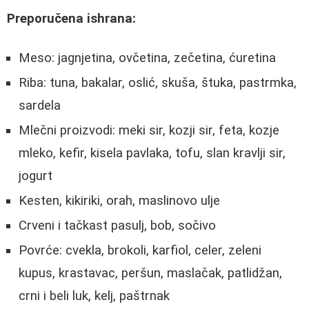
Preporučena ishrana:
Meso: jagnjetina, ovčetina, zečetina, ćuretina
Riba: tuna, bakalar, oslić, skuša, štuka, pastrmka,
sardela
Mlečni proizvodi: meki sir, kozji sir, feta, kozje
mleko, kefir, kisela pavlaka, tofu, slan kravlji sir,
jogurt
Kesten, kikiriki, orah, maslinovo ulje
Crveni i tačkast pasulj, bob, sočivo
Povrće: cvekla, brokoli, karfiol, celer, zeleni
kupus, krastavac, peršun, maslačak, patlidžan,
crni i beli luk, kelj, paštrnak