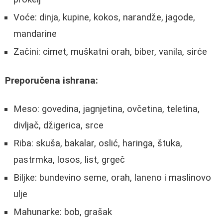
Voće: dinja, kupine, kokos, narandže, jagode,
mandarine
Začini: cimet, muškatni orah, biber, vanila, sirće
Preporučena ishrana:
Meso: govedina, jagnjetina, ovčetina, teletina,
divljač, džigerica, srce
Riba: skuša, bakalar, oslić, haringa, štuka,
pastrmka, losos, list, grgeč
Biljke: bundevino seme, orah, laneno i maslinovo
ulje
Mahunarke: bob, grašak