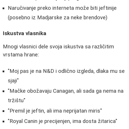
Naručivanje preko interneta može biti jeftinije
(posebno iz Madjarske za neke brendove)
Iskustva vlasnika
Mnogi vlasnici dele svoja iskustva sa različitim
vrstama hrane:
"Moj pas je na N&D i odlično izgleda, dlaka mu se
sjaji"
"Mačke obožavaju Canagan, ali sada ga nema na
tržištu"
"Premil je jeftin, ali ima neprijatan miris"
"Royal Canin je precijenjen, ima dosta žitarica"