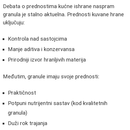
Debata o prednostima kućne ishrane naspram
granula je stalno aktuelna. Prednosti kuvane hrane
uključuju:
Kontrola nad sastojcima
Manje aditiva i konzervansa
Prirodniji izvor hranljivih materija
Međutim, granule imaju svoje prednosti:
Praktičnost
Potpuni nutrijentni sastav (kod kvalitetnih
granula)
Duži rok trajanja