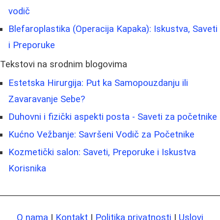
vodič
Blefaroplastika (Operacija Kapaka): Iskustva, Saveti
i Preporuke
Tekstovi na srodnim blogovima
Estetska Hirurgija: Put ka Samopouzdanju ili
Zavaravanje Sebe?
Duhovni i fizički aspekti posta - Saveti za početnike
Kućno Vežbanje: Savršeni Vodič za Početnike
Kozmetički salon: Saveti, Preporuke i Iskustva
Korisnika
O nama
|
Kontakt
|
Politika privatnosti
|
Uslovi