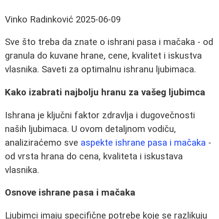
Vinko Radinković
2025-06-09
Sve što treba da znate o ishrani pasa i mačaka - od
granula do kuvane hrane, cene, kvalitet i iskustva
vlasnika. Saveti za optimalnu ishranu ljubimaca.
Kako izabrati najbolju hranu za vašeg ljubimca
Ishrana je ključni faktor zdravlja i dugovečnosti
naših ljubimaca. U ovom detaljnom vodiču,
analiziraćemo sve
aspekte ishrane pasa i mačaka
-
od vrsta hrana do cena, kvaliteta i iskustava
vlasnika.
Osnove ishrane pasa i mačaka
Ljubimci imaju specifične potrebe koje se razlikuju