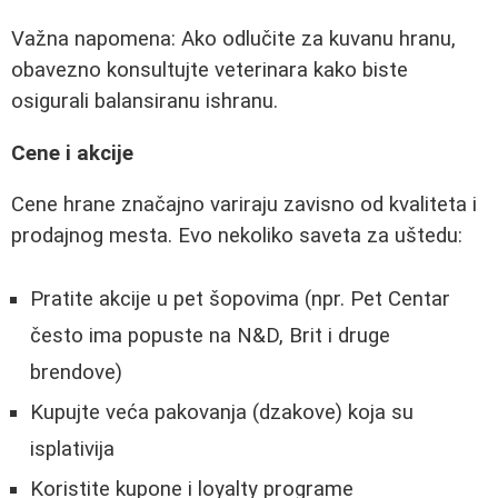
Važna napomena: Ako odlučite za kuvanu hranu,
obavezno konsultujte veterinara kako biste
osigurali balansiranu ishranu.
Cene i akcije
Cene hrane značajno variraju zavisno od kvaliteta i
prodajnog mesta. Evo nekoliko saveta za uštedu:
Pratite akcije u pet šopovima (npr. Pet Centar
često ima popuste na N&D, Brit i druge
brendove)
Kupujte veća pakovanja (dzakove) koja su
isplativija
Koristite kupone i loyalty programe