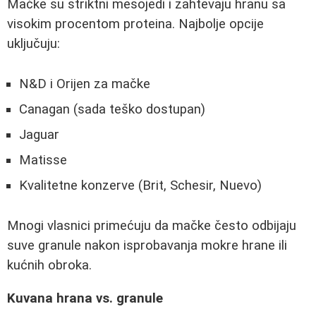
Mačke su striktni mesojedi i zahtevaju hranu sa
visokim procentom proteina. Najbolje opcije
uključuju:
N&D i Orijen za mačke
Canagan (sada teško dostupan)
Jaguar
Matisse
Kvalitetne konzerve (Brit, Schesir, Nuevo)
Mnogi vlasnici primećuju da mačke često odbijaju
suve granule nakon isprobavanja mokre hrane ili
kućnih obroka.
Kuvana hrana vs. granule