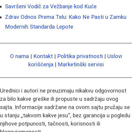
Savršeni Vodič za Vežbanje kod Kuće
Zdrav Odnos Prema Telu: Kako Ne Pasti u Zamku
Modernih Standarda Lepote
O nama
|
Kontakt
|
Politika privatnosti
|
Uslovi
korišćenja
|
Marketinški servisi
Urednici i autori ne preuzimaju nikakvu odgovornost
za bilo kakve greške ili propuste u sadržaju ovog
sajta. Informacije sadržane na ovom sajtu pružaju se
u stanju „takvom kakve jesu“, bez garancija u pogledu
njihove potpunosti, tačnosti, korisnosti ili
blagovremenosti.