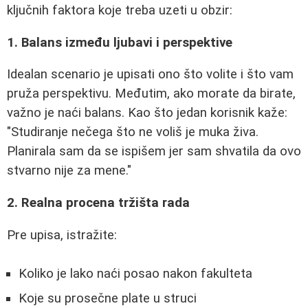
ključnih faktora koje treba uzeti u obzir:
1. Balans između ljubavi i perspektive
Idealan scenario je upisati ono što volite i što vam
pruža perspektivu. Međutim, ako morate da birate,
važno je naći balans. Kao što jedan korisnik kaže:
"Studiranje nečega što ne voliš je muka živa.
Planirala sam da se ispišem jer sam shvatila da ovo
stvarno nije za mene."
2. Realna procena tržišta rada
Pre upisa, istražite:
Koliko je lako naći posao nakon fakulteta
Koje su prosečne plate u struci