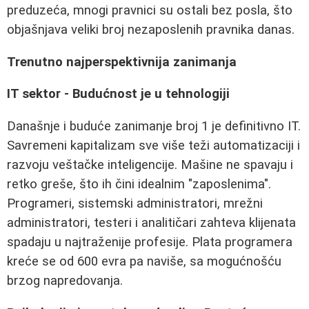
preduzeća, mnogi pravnici su ostali bez posla, što
objašnjava veliki broj nezaposlenih pravnika danas.
Trenutno najperspektivnija zanimanja
IT sektor - Budućnost je u tehnologiji
Današnje i buduće zanimanje broj 1 je definitivno IT.
Savremeni kapitalizam sve više teži automatizaciji i
razvoju veštačke inteligencije. Mašine ne spavaju i
retko greše, što ih čini idealnim "zaposlenima".
Programeri, sistemski administratori, mrežni
administratori, testeri i analitičari zahteva klijenata
spadaju u najtraženije profesije. Plata programera
kreće se od 600 evra pa naviše, sa mogućnošću
brzog napredovanja.