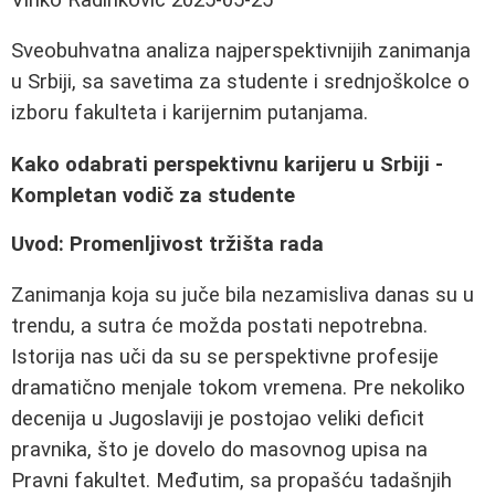
Sveobuhvatna analiza najperspektivnijih zanimanja
u Srbiji, sa savetima za studente i srednjoškolce o
izboru fakulteta i karijernim putanjama.
Kako odabrati perspektivnu karijeru u Srbiji -
Kompletan vodič za studente
Uvod: Promenljivost tržišta rada
Zanimanja koja su juče bila nezamisliva danas su u
trendu, a sutra će možda postati nepotrebna.
Istorija nas uči da su se perspektivne profesije
dramatično menjale tokom vremena. Pre nekoliko
decenija u Jugoslaviji je postojao veliki deficit
pravnika, što je dovelo do masovnog upisa na
Pravni fakultet. Međutim, sa propašću tadašnjih