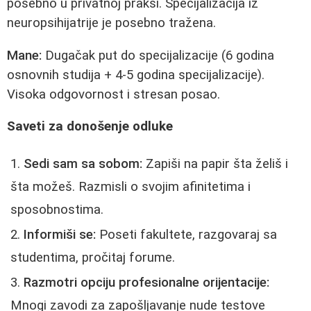
posebno u privatnoj praksi. Specijalizacija iz
neuropsihijatrije je posebno tražena.
Mane:
Dugačak put do specijalizacije (6 godina
osnovnih studija + 4-5 godina specijalizacije).
Visoka odgovornost i stresan posao.
Saveti za donošenje odluke
Sedi sam sa sobom:
Zapiši na papir šta želiš i
šta možeš. Razmisli o svojim afinitetima i
sposobnostima.
Informiši se:
Poseti fakultete, razgovaraj sa
studentima, pročitaj forume.
Razmotri opciju profesionalne orijentacije:
Mnogi zavodi za zapošljavanje nude testove