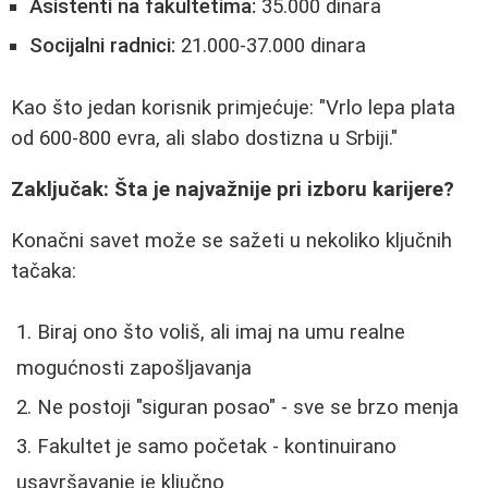
Asistenti na fakultetima:
35.000 dinara
Socijalni radnici:
21.000-37.000 dinara
Kao što jedan korisnik primjećuje: "Vrlo lepa plata
od 600-800 evra, ali slabo dostizna u Srbiji."
Zaključak: Šta je najvažnije pri izboru karijere?
Konačni savet može se sažeti u nekoliko ključnih
tačaka:
Biraj ono što voliš, ali imaj na umu realne
mogućnosti zapošljavanja
Ne postoji "siguran posao" - sve se brzo menja
Fakultet je samo početak - kontinuirano
usavršavanje je ključno