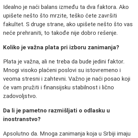
Idealno je naći balans između ta dva faktora. Ako
upišete nešto što mrzite, teško ćete završiti
fakultet. S druge strane, ako upišete nešto što vas
neće prehraniti, to takođe nije dobro rešenje.
Koliko je važna plata pri izboru zanimanja?
Plata je važna, ali ne treba da bude jedini faktor.
Mnogi visoko plaćeni poslovi su istovremeno i
veoma stresni i zahtevni. Važno je naći posao koji
će vam pružiti i finansijsku stabilnost i lično
zadovoljstvo.
Da li je pametno razmišljati o odlasku u
inostranstvo?
Apsolutno da. Mnoga zanimanja koja u Srbiji imaju