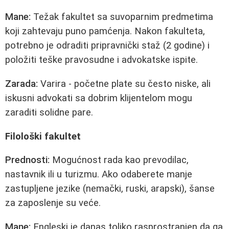
Mane:
Težak fakultet sa suvoparnim predmetima
koji zahtevaju puno pamćenja. Nakon fakulteta,
potrebno je odraditi pripravnički staž (2 godine) i
položiti teške pravosudne i advokatske ispite.
Zarada:
Varira - početne plate su često niske, ali
iskusni advokati sa dobrim klijentelom mogu
zaraditi solidne pare.
Filološki fakultet
Prednosti:
Mogućnost rada kao prevodilac,
nastavnik ili u turizmu. Ako odaberete manje
zastupljene jezike (nemački, ruski, arapski), šanse
za zaposlenje su veće.
Mane:
Engleski je danas toliko rasprostranjen da ga