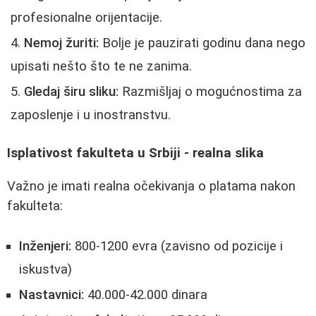
profesionalne orijentacije.
Nemoj žuriti:
Bolje je pauzirati godinu dana nego
upisati nešto što te ne zanima.
Gledaj širu sliku:
Razmišljaj o mogućnostima za
zaposlenje i u inostranstvu.
Isplativost fakulteta u Srbiji - realna slika
Važno je imati realna očekivanja o platama nakon
fakulteta:
Inženjeri:
800-1200 evra (zavisno od pozicije i
iskustva)
Nastavnici:
40.000-42.000 dinara