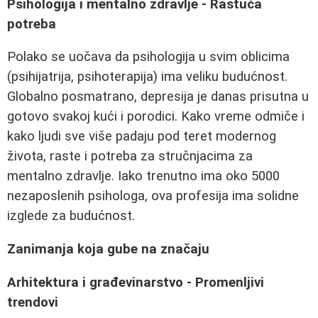
Psihologija i mentalno zdravlje - Rastuća
potreba
Polako se uočava da psihologija u svim oblicima
(psihijatrija, psihoterapija) ima veliku budućnost.
Globalno posmatrano, depresija je danas prisutna u
gotovo svakoj kući i porodici. Kako vreme odmiče i
kako ljudi sve više padaju pod teret modernog
života, raste i potreba za stručnjacima za
mentalno zdravlje. Iako trenutno ima oko 5000
nezaposlenih psihologa, ova profesija ima solidne
izglede za budućnost.
Zanimanja koja gube na značaju
Arhitektura i građevinarstvo - Promenljivi
trendovi