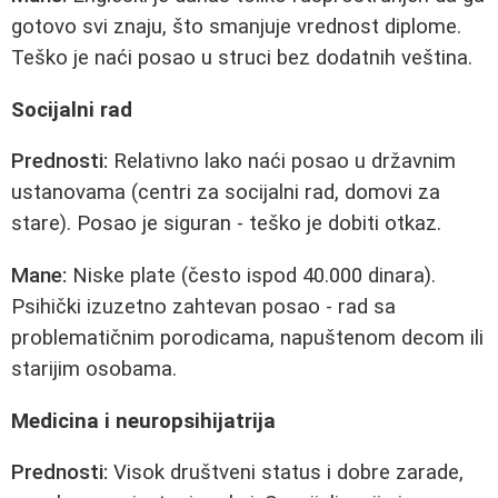
gotovo svi znaju, što smanjuje vrednost diplome.
Teško je naći posao u struci bez dodatnih veština.
Socijalni rad
Prednosti:
Relativno lako naći posao u državnim
ustanovama (centri za socijalni rad, domovi za
stare). Posao je siguran - teško je dobiti otkaz.
Mane:
Niske plate (često ispod 40.000 dinara).
Psihički izuzetno zahtevan posao - rad sa
problematičnim porodicama, napuštenom decom ili
starijim osobama.
Medicina i neuropsihijatrija
Prednosti:
Visok društveni status i dobre zarade,