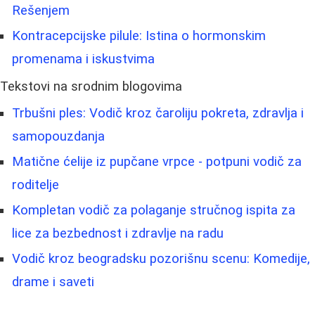
Rešenjem
Kontracepcijske pilule: Istina o hormonskim
promenama i iskustvima
Tekstovi na srodnim blogovima
Trbušni ples: Vodič kroz čaroliju pokreta, zdravlja i
samopouzdanja
Matične ćelije iz pupčane vrpce - potpuni vodič za
roditelje
Kompletan vodič za polaganje stručnog ispita za
lice za bezbednost i zdravlje na radu
Vodič kroz beogradsku pozorišnu scenu: Komedije,
drame i saveti