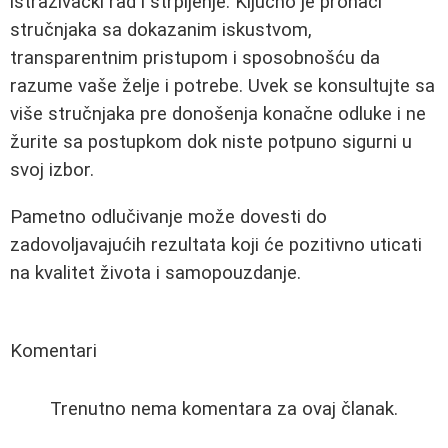
istraživački rad i strpljenje. Ključno je pronaći
stručnjaka sa dokazanim iskustvom,
transparentnim pristupom i sposobnošću da
razume vaše želje i potrebe. Uvek se konsultujte sa
više stručnjaka pre donošenja konačne odluke i ne
žurite sa postupkom dok niste potpuno sigurni u
svoj izbor.
Pametno odlučivanje može dovesti do
zadovoljavajućih rezultata koji će pozitivno uticati
na kvalitet života i samopouzdanje.
Komentari
Trenutno nema komentara za ovaj članak.