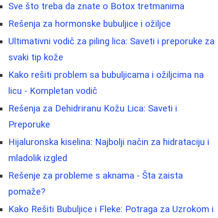
Sve što treba da znate o Botox tretmanima
Rešenja za hormonske bubuljice i ožiljce
Ultimativni vodič za piling lica: Saveti i preporuke za
svaki tip kože
Kako rešiti problem sa bubuljicama i ožiljcima na
licu - Kompletan vodič
Rešenja za Dehidriranu Kožu Lica: Saveti i
Preporuke
Hijaluronska kiselina: Najbolji način za hidrataciju i
mladolik izgled
Rešenje za probleme s aknama - Šta zaista
pomaže?
Kako Rešiti Bubuljice i Fleke: Potraga za Uzrokom i