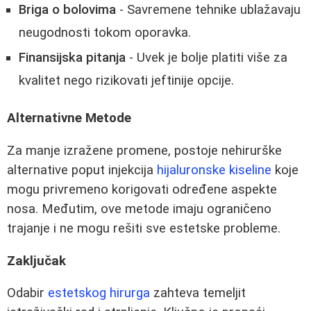
Briga o bolovima
- Savremene tehnike ublažavaju
neugodnosti tokom oporavka.
Finansijska pitanja
- Uvek je bolje platiti više za
kvalitet nego rizikovati jeftinije opcije.
Alternativne Metode
Za manje izražene promene, postoje nehirurške
alternative poput injekcija
hijaluronske kiseline
koje
mogu privremeno korigovati određene aspekte
nosa. Međutim, ove metode imaju ograničeno
trajanje i ne mogu rešiti sve estetske probleme.
Zaključak
Odabir
estetskog hirurga
zahteva temeljit