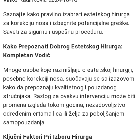
Saznajte kako pravilno izabrati estetskog hirurga
za korekciju nosa i izbegnite potencijalne greške.
Saveti za sigurnu i uspešnu proceduru.
Kako Prepoznati Dobrog Estetskog Hirurga:
Kompletan Vodič
Mnoge osobe koje razmišljaju o estetskoj hirurgiji,
posebno korekciji nosa, suočavaju se sa izazovom
kako da prepoznaju kvalitetnog i pouzdanog
stručnjaka. Razlog za ovakvu intervenciju može biti
promena izgleda tokom godina, nezadovoljstvo
određenim crtama lica ili želja za poboljšanjem
samopouzdanja.
Ključni Faktori Pri Izboru Hirurga