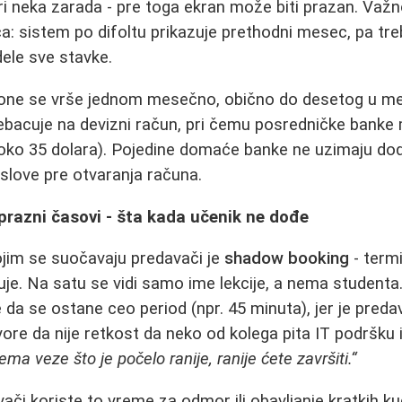
i neka zarada - pre toga ekran može biti prazan. Važno
: sistem po difoltu prikazuje prethodni mesec, pa tre
dele sve stavke.
a, one se vrše jednom mesečno, obično do desetog u m
ebacuje na devizni račun, pri čemu posredničke banke
 oko 35 dolara). Pojedine domaće banke ne uzimaju do
 uslove pre otvaranja računa.
prazni časovi - šta kada učenik ne dođe
ojim se suočavaju predavači je
shadow booking
- termi
juje. Na satu se vidi samo ime lekcije, a nema studenta
e da se ostane ceo period (npr. 45 minuta), jer je pred
ore da nije retkost da neko od kolega pita IT podršku 
ema veze što je počelo ranije, ranije ćete završiti.“
vači koriste to vreme za odmor ili obavljanje kratkih ku