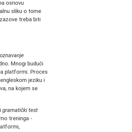
a na osnovu
ealnu sliku o tome
zazove treba biti
poznavanje
sudno. Mnogi budući
ima platformi. Proces
engleskom jeziku i
iva, na kojem se
i
gramatički test
emo treninga -
latformi,