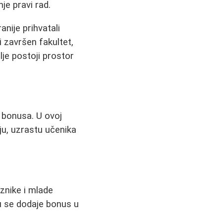
nje pravi rad.
anije prihvatali
završen fakultet,
lje postoji prostor
n bonusa. U ovoj
nju, uzrastu učenika
znike i mlade
ju se dodaje bonus u