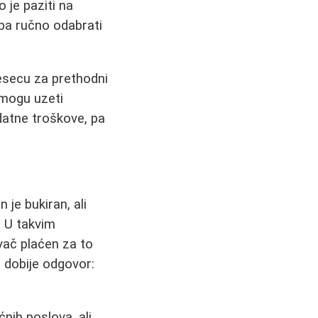
 je paziti na
ba ručno odabrati
esecu za prethodni
 mogu uzeti
datne troškove, pa
n je bukiran, ali
. U takvim
avač plaćen za to
i dobije odgovor:
ćnih poslova, ali