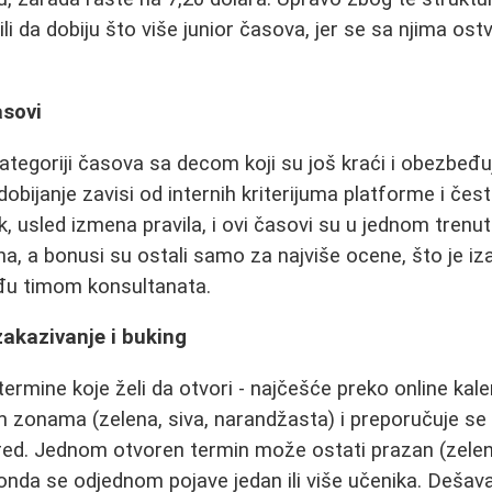
li da dobiju što više junior časova, jer se sa njima ost
asovi
ategoriji časova sa decom koji su još kraći i obezbeđu
dobijanje zavisi od internih kriterijuma platforme i če
, usled izmena pravila, i ovi časovi su u jednom trenu
a, a bonusi su ostali samo za najviše ocene, što je iz
đu timom konsultanata.
akazivanje i buking
ermine koje želi da otvori - najčešće preko online kal
tim zonama (zelena, siva, narandžasta) i preporučuje se
red. Jednom otvoren termin može ostati prazan (zelen
 onda se odjednom pojave jedan ili više učenika. Dešav