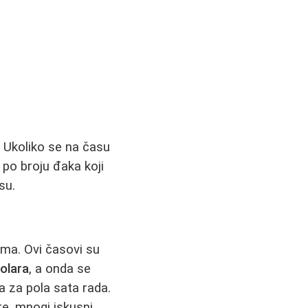
 Ukoliko se na času
 po broju đaka koji
su.
ima. Ovi časovi su
olara
, a onda se
a za pola sata rada.
re, mnogi iskusni