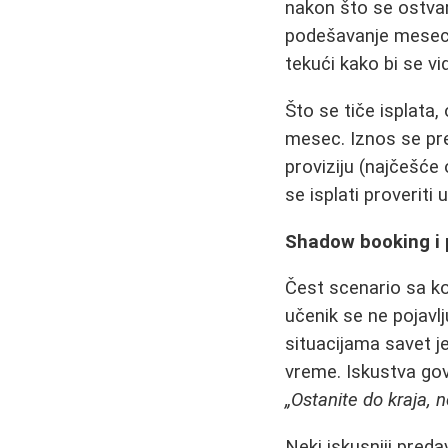
nakon što se ostvar
podešavanje meseca
tekući kako bi se vi
Što se tiče isplat
mesec. Iznos se pr
proviziju (najčešće
se isplati proveriti
Shadow booking i 
Čest scenario sa k
učenik se ne pojavl
situacijama savet j
vreme. Iskustva gov
„Ostanite do kraja, n
Neki iskusniji preda