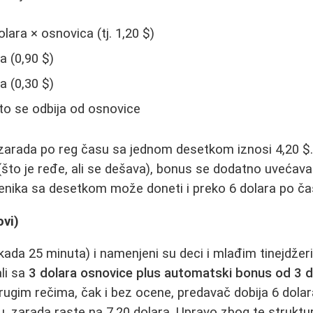
lara × osnovica (tj. 1,20 $)
a (0,90 $)
a (0,30 $)
to se odbija od osnovice
zarada po reg času sa jednom desetkom iznosi 4,20 $.
 (što je ređe, ali se dešava), bonus se dodatno uvećava
enika sa desetkom može doneti i preko 6 dolara po ča
ovi)
kada 25 minuta) i namenjeni su deci i mlađim tinejdžer
li sa
3 dolara osnovice plus automatski bonus od 3 d
rugim rečima, čak i bez ocene, predavač dobija 6 dolar
, zarada raste na 7,20 dolara. Upravo zbog te struktu