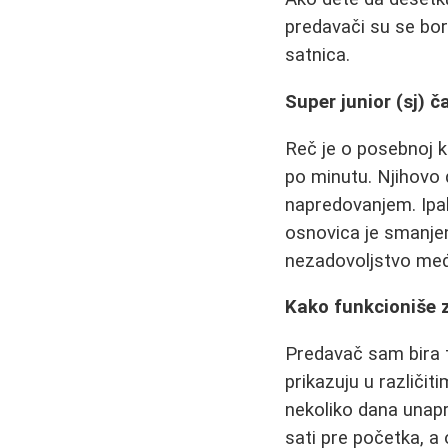
predavači su se bori
satnica.
Super junior (sj) č
Reč je o posebnoj k
po minutu. Njihovo 
napredovanjem. Ipak
osnovica je smanjen
nezadovoljstvo me
Kako funkcioniše z
Predavač sam bira t
prikazuju u različi
nekoliko dana unap
sati pre početka, a