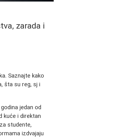
tva, zarada i
ika. Saznajte kako
šta su reg, sj i
 godina jedan od
od kuće i direktan
 za studente,
tformama izdvajaju