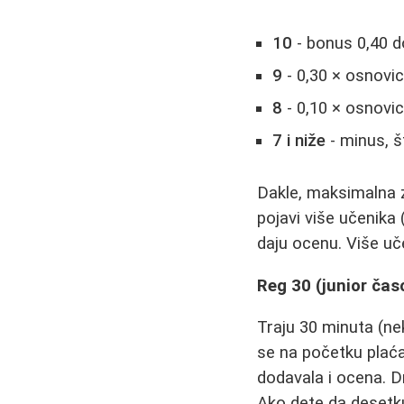
10
- bonus 0,40 do
9
- 0,30 × osnovic
8
- 0,10 × osnovic
7 i niže
- minus, š
Dakle, maksimalna 
pojavi više učenika
daju ocenu. Više uč
Reg 30 (junior čas
Traju 30 minuta (ne
se na početku plaća
dodavala i ocena. D
Ako dete da desetku