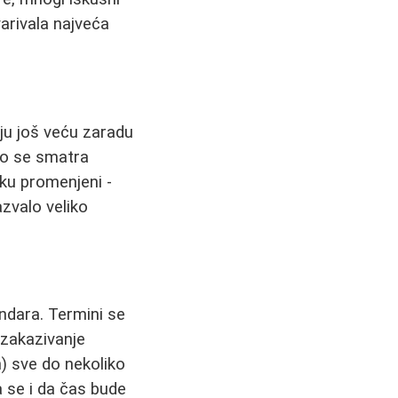
varivala najveća
ju još veću zaradu
sto se smatra
tku promenjeni -
azvalo veliko
endara. Termini se
 zakazivanje
) sve do nekoliko
a se i da čas bude