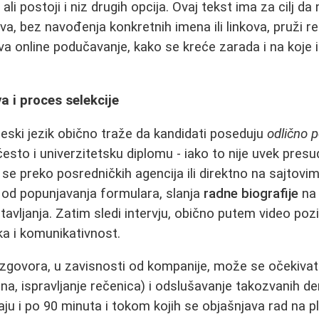
, ali postoji i niz drugih opcija. Ovaj tekst ima za cilj d
va, bez navođenja konkretnih imena ili linkova, pruži r
 online podučavanje, kako se kreće zarada i na koje i
a i proces selekcije
leski jezik obično traže da kandidati poseduju
odlično 
 često i univerzitetsku diplomu - iako to nije uvek pre
u se preko posredničkih agencija ili direktno na sajtov
 od popunjavanja formulara, slanja
radne biografije
na 
tavljanja. Zatim sledi intervju, obično putem video poz
ka i komunikativnost.
azgovora, u zavisnosti od kompanije, može se očekivat
ena, ispravljanje rečenica) i odslušavanje takozvanih d
aju i po 90 minuta i tokom kojih se objašnjava rad na p