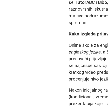
se
TutorABC
i
Bibo
raznovrsnih iskusta
šta sve podrazumeva
spreman.
Kako izgleda prijav
Online škole za eng
engleskog jezika
, a
predavači prijavljuj
se najčešće sastoji
kratkog video preds
procenjuje nivo jezi
Nakon inicijalnog r
(kondicionali, vrem
prezentacija koje tr