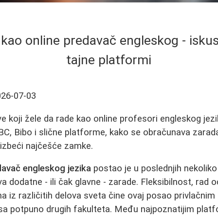
kao online predavač engleskog - iskus
tajne platformi
026-07-03
ve koji žele da rade kao online profesori engleskog jez
C, Bibo i slične platforme, kako se obračunava zarada, 
o izbeći najčešće zamke.
davač engleskog jezika
postao je u poslednjih nekoliko
va dodatne - ili čak glavne - zarade. Fleksibilnost, rad 
a iz različitih delova sveta čine ovaj posao privlačnim
de sa potpuno drugih fakulteta. Među najpoznatijim pla