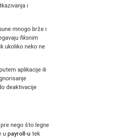
kazivanja i
opune mnogo brže i
begavaju
fiksnim
ik ukoliko neko ne
utem aplikacije ili
gnorisanje
o deaktivacije
 pre nego što legne
e u
payroll-u
tek