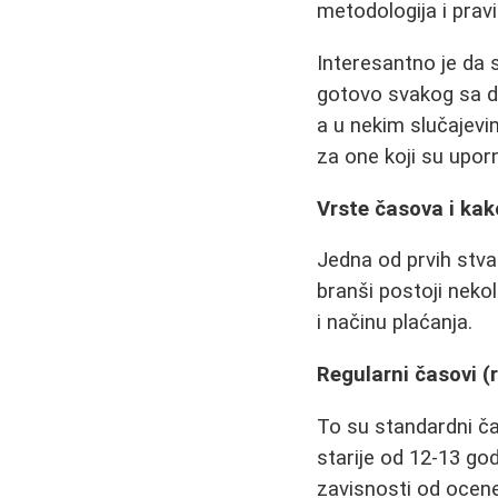
metodologija i pravi
Interesantno je da s
gotovo svakog sa d
a u nekim slučajevi
za one koji su upor
Vrste časova i ka
Jedna od prvih stva
branši postoji nekol
i načinu plaćanja.
Regularni časovi (
To su standardni ča
starije od 12-13 go
zavisnosti od ocene