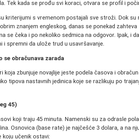
la. Tek kada se prođu svi koraci, otvara se profil i poči
u kriterijumi s vremenom postajali sve stroži. Dok su r
obrim znanjem engleskog, danas se ponekad zahteva i 
ma se čeka i po nekoliko sedmica na odgovor. Ipak, i da
ni i spremni da ulože trud u usavršavanje.
ko se obračunava zarada
ri koja zbunjuje novajlije jeste podela časova i obraču
iko tipova nastavnih jedinica koje se razlikuju po traja
reg 45)
sovi koji traju 45 minuta. Namenski su za odrasle pola
dina. Osnovica (base rate) je najčešće 3 dolara, a na n
 koju učenik ostavi: