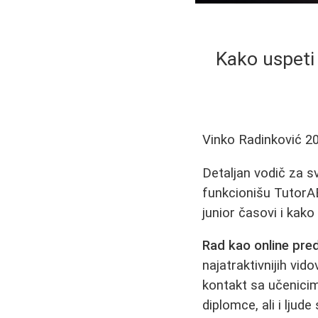
Kako uspeti 
Vinko Radinković
2
Detaljan vodič za s
funkcionišu TutorAB
junior časovi i kak
Rad kao online pre
najatraktivnijih vido
kontakt sa učenicim
diplomce, ali i lju