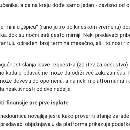
učenika, a da na kraju dođe samo jedan - zavisno od ot
 termini u „špicu“ (rano jutro po kineskom vremenu) p
a, dok su noćni sati često mirniji. Neki predavači pri
rantuju određeni broj termina mesečno, ali i to nosi riz
ogućnost slanja
leave request-a
(zahtev za odsustvo) p
jno kada predavač ne može da održi već zakazan čas. I
može dovesti do opomena, a na nekim platformama i d
a neaktivnosti od dve nedelje.
iti finansije pre prve isplate
nedoumica novajlija jeste kako proveriti stanje zarade
i predavači objašnjavaju da platforma prikazuje podatk