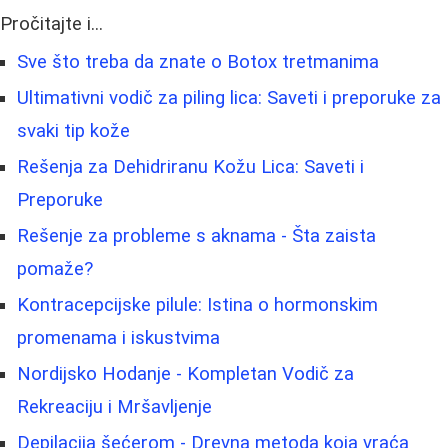
Pročitajte i...
Sve što treba da znate o Botox tretmanima
Ultimativni vodič za piling lica: Saveti i preporuke za
svaki tip kože
Rešenja za Dehidriranu Kožu Lica: Saveti i
Preporuke
Rešenje za probleme s aknama - Šta zaista
pomaže?
Kontracepcijske pilule: Istina o hormonskim
promenama i iskustvima
Nordijsko Hodanje - Kompletan Vodič za
Rekreaciju i Mršavljenje
Depilacija šećerom - Drevna metoda koja vraća