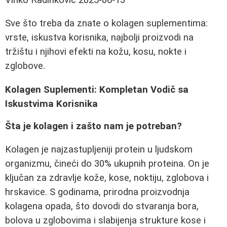
Sve što treba da znate o kolagen suplementima:
vrste, iskustva korisnika, najbolji proizvodi na
tržištu i njihovi efekti na kožu, kosu, nokte i
zglobove.
Kolagen Suplementi: Kompletan Vodič sa
Iskustvima Korisnika
Šta je kolagen i zašto nam je potreban?
Kolagen je najzastupljeniji protein u ljudskom
organizmu, čineći do 30% ukupnih proteina. On je
ključan za zdravlje kože, kose, noktiju, zglobova i
hrskavice. S godinama, prirodna proizvodnja
kolagena opada, što dovodi do stvaranja bora,
bolova u zglobovima i slabijenja strukture kose i