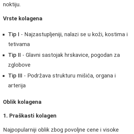
noktiju.
Vrste kolagena
Tip I
- Najzastupljeniji, nalazi se u koži, kostima i
tetivama
Tip II
- Glavni sastojak hrskavice, pogodan za
zglobove
Tip III
- Podržava strukturu mišića, organa i
arterija
Oblik kolagena
1. Praškasti kolagen
Najpopularniji oblik zbog povoljne cene i visoke