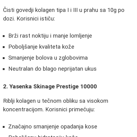
Čisti govedji kolagen tipa I i III u prahu sa 10g po
dozi. Korisnici ističu:
Brži rast noktiju i manje lomljenje
Poboljšanje kvaliteta kože
Smanjenje bolova u zglobovima
Neutralan do blago neprijatan ukus
2. Yasenka Skinage Prestige 10000
Riblji kolagen u tečnom obliku sa visokom
koncentracijom. Korisnici primećuju:
Značajno smanjenje opadanja kose