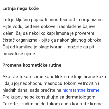
Letnja nega kože
Leti je ključno pojačati unos tečnosti u organizam.
Pijte vodu, ceđene sokove i rashlađene čajeve.
Zeleni čaj sa nekoliko kapi limuna je provereni
čistač organizma - pijte ga nakon glavnog obroka.
Čaj od kamilice je blagotvoran - možete ga piti i
umivati se njime.
Promena kozmetičke rutine
Ako ste tokom zime koristili kreme koje hrane kožu
i daju joj neophodnu masnoću tokom vetrovitih i
hladnih dana, sada pređite na
hidratantne kreme
.
Pre kupovine se konsultujte sa dermatologom.
Takođe, trudite se da tokom dana koristite kreme