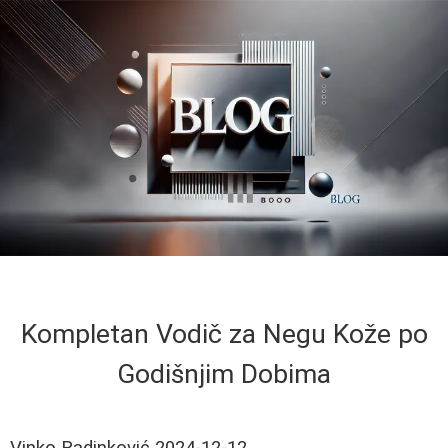
Kompletan Vodič za Negu Kože po
Godišnjim Dobima
Vinko Radinković
2024-12-12