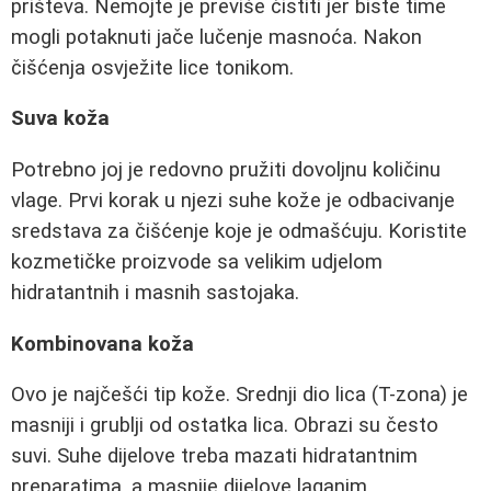
prišteva. Nemojte je previše čistiti jer biste time
mogli potaknuti jače lučenje masnoća. Nakon
čišćenja osvježite lice tonikom.
Suva koža
Potrebno joj je redovno pružiti dovoljnu količinu
vlage. Prvi korak u njezi suhe kože je odbacivanje
sredstava za čišćenje koje je odmašćuju. Koristite
kozmetičke proizvode sa velikim udjelom
hidratantnih i masnih sastojaka.
Kombinovana koža
Ovo je najčešći tip kože. Srednji dio lica (T-zona) je
masniji i grublji od ostatka lica. Obrazi su često
suvi. Suhe dijelove treba mazati hidratantnim
preparatima, a masnije dijelove laganim