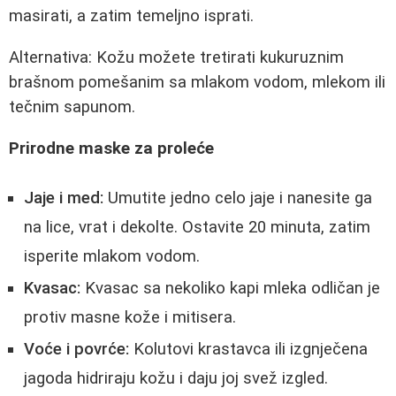
masirati, a zatim temeljno isprati.
Alternativa: Kožu možete tretirati kukuruznim
brašnom pomešanim sa mlakom vodom, mlekom ili
tečnim sapunom.
Prirodne maske za proleće
Jaje i med:
Umutite jedno celo jaje i nanesite ga
na lice, vrat i dekolte. Ostavite 20 minuta, zatim
isperite mlakom vodom.
Kvasac:
Kvasac sa nekoliko kapi mleka odličan je
protiv masne kože i mitisera.
Voće i povrće:
Kolutovi krastavca ili izgnječena
jagoda hidriraju kožu i daju joj svež izgled.