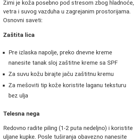
Zimi je koža posebno pod stresom zbog hladnoće,
vetra i suvog vazduha u zagrejanim prostorijama.
Osnovni saveti:
Zaštita lica
Pre izlaska napolje, preko dnevne kreme
nanesite tanak sloj zaštitne kreme sa SPF
Za suvu kožu birajte jaču zaštitnu kremu
Za mešoviti tip kože koristite laganu teksturu
bez ulja
Telesna nega
Redovno radite piling (1-2 puta nedeljno) i koristite
uljane kupke. Posle tuširanja obavezno nanesite