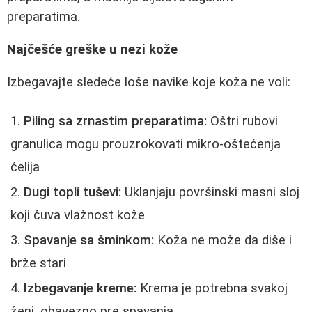
preparatima.
Najčešće greške u nezi kože
Izbegavajte sledeće loše navike koje koža ne voli:
Piling sa zrnastim preparatima:
Oštri rubovi
granulica mogu prouzrokovati mikro-oštećenja
ćelija
Dugi topli tuševi:
Uklanjaju površinski masni sloj
koji čuva vlažnost kože
Spavanje sa šminkom:
Koža ne može da diše i
brže stari
Izbegavanje kreme:
Krema je potrebna svakoj
ženi, obavezno pre spavanja