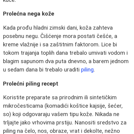
Prolećna nega kože
Kada prođu hladni zimski dani, koža zahteva
posebnu negu. Čišćenje mora postati češće, a
kreme vlažnije i sa zaštitnim faktorom. Lice bi
tokom trajanja toplih dana trebalo umivati vodom i
blagim sapunom dva puta dnevno, a barem jednom
u sedam dana bi trebalo uraditi
piling
.
Prolećni piling recept
Koristite preparate sa prirodnim ili sintetičkim
mikročesticama (komadići koštice kajsije, šećer,
so) koji odgovaraju vašem tipu kože. Nikada ne
trljajte jako vrhovima prstiju. Nanositi sredstvo za
piling na čelo, nos, obraze, vrat i dekolte, nežno