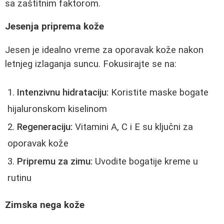
sa zaštitnim faktorom.
Jesenja priprema kože
Jesen je idealno vreme za oporavak kože nakon
letnjeg izlaganja suncu. Fokusirajte se na:
Intenzivnu hidrataciju:
Koristite maske bogate
hijaluronskom kiselinom
Regeneraciju:
Vitamini A, C i E su ključni za
oporavak kože
Pripremu za zimu:
Uvodite bogatije kreme u
rutinu
Zimska nega kože