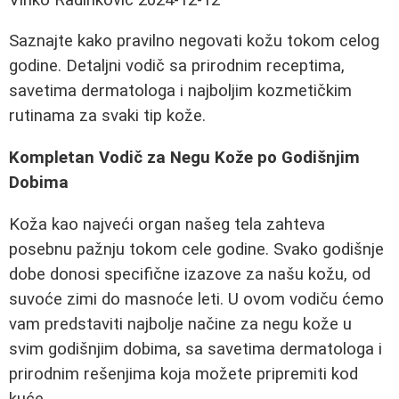
Saznajte kako pravilno negovati kožu tokom celog
godine. Detaljni vodič sa prirodnim receptima,
savetima dermatologa i najboljim kozmetičkim
rutinama za svaki tip kože.
Kompletan Vodič za Negu Kože po Godišnjim
Dobima
Koža kao najveći organ našeg tela zahteva
posebnu pažnju tokom cele godine. Svako godišnje
dobe donosi specifične izazove za našu kožu, od
suvoće zimi do masnoće leti. U ovom vodiču ćemo
vam predstaviti najbolje načine za negu kože u
svim godišnjim dobima, sa savetima dermatologa i
prirodnim rešenjima koja možete pripremiti kod
kuće.