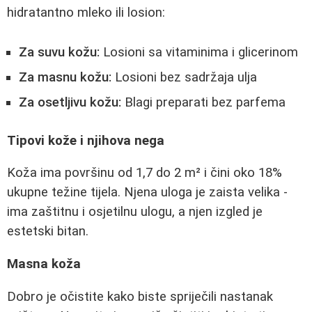
hidratantno mleko ili losion:
Za suvu kožu:
Losioni sa vitaminima i glicerinom
Za masnu kožu:
Losioni bez sadržaja ulja
Za osetljivu kožu:
Blagi preparati bez parfema
Tipovi kože i njihova nega
Koža ima površinu od 1,7 do 2 m² i čini oko 18%
ukupne težine tijela. Njena uloga je zaista velika -
ima zaštitnu i osjetilnu ulogu, a njen izgled je
estetski bitan.
Masna koža
Dobro je očistite kako biste spriječili nastanak