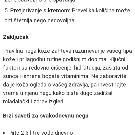
Pretjerivanje s kremom:
Prevelika količina može
biti štetnija nego nedovoljna
Zaključak
Pravilna nega kože zahteva razumevanje vašeg tipa
kože i prilagodbu rutine godišnjim dobima. Ključni
faktori su redovno čišćenje, hidratacija, zaštita od
sunca i ishrana bogata vitaminima. Ne zaboravite
da je koža ogledalo vašeg zdravlja, pa investirajte
vreme u njenu negu kako biste dugo zadržali
mladalački i zdrav izgled.
Brzi saveti za svakodnevnu negu
Pijte 2-3 litre vode dnevno