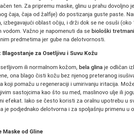
ačen ten. Za pripremu maske, glinu u prahu dovoljno 
nog čaja, čaja od žalfije) do postizanja guste paste. N
 izbegavajući oblast očiju, i drži dok se ne osuši (oko 
m vodom. Važno je napomenuti da se
biološki tretman
nim predmetima jer gube na delotvornosti.
): Blagostanje za Osetljivu i Suvu Kožu
setljivom ili normalnom kožom,
bela glina
je odličan i
ne, ona blago čisti kožu bez njenog preteranog isušiv
 koji pomažu u regeneraciji i umirivanju iritacija. Može 
jivim sastojcima kao što su med, maslinovo ulje ili jog
ni efekat. Iako se često koristi za oralnu upotrebu u s
na je podjednako delotvorna i za spoljašnju primenu u 
 Maske od Gline