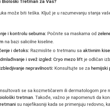
i Biološki Tretman za Vas?
luka može biti teška. Ključ je u razumevanju stanja vaš
nje i kontrolu sebuma:
Počnite sa maskama od
zelene
om
na bazi salicilne kiseline.
ćenje i detoks:
Razmislite o tretmanu sa
aktivnim kis
odmlađivanje i svež izgled:
Cryo mezo lift
je odličan izb
izbledjivanje nepravilnosti:
Konsultujte se za
hemijski 
nsultovati se sa kozmetičarem ili dermatologom pre 
biološki tretman
. Takođe, važno je napomenuti da konz
tretmani
su najefikasniji kada se primenjuju redovno, 