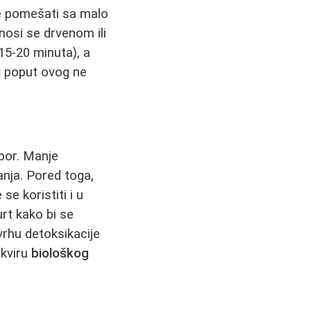
je pomešati sa malo
anosi se drvenom ili
15-20 minuta), a
i
poput ovog ne
zbor. Manje
anja. Pored toga,
se koristiti i u
urt kako bi se
vrhu detoksikacije
okviru
biološkog