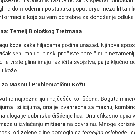
 opsežnom vodiču istražićemo širok spektar
bioloških
glina do modernih postupaka poput
cryo mezo lifta
i
h
informacije koje su vam potrebne za donošenje odluke 
ina: Temelj Biološkog Tretmana
negu kože seže hiljadama godina unazad. Njihova spos
višak sebuma i dubinski pročiste pore čini ih nezamenl
ičite vrste glina imaju različita svojstva, pa je ključno 
u kože.
s za Masnu i Problematičnu Kožu
vatno najpoznatija i najčešće korišćena. Bogata mine
juma i silicijuma, ona je izvanredna za masnu, kombin
na uloga je
dubinsko čišćenje lica
. Ona efikasno upija 
maže u izvlačenju
mitisera
na površinu. Mnoge korisnic
aski od zelene gline pomogla da
temeljno oslobode
lic