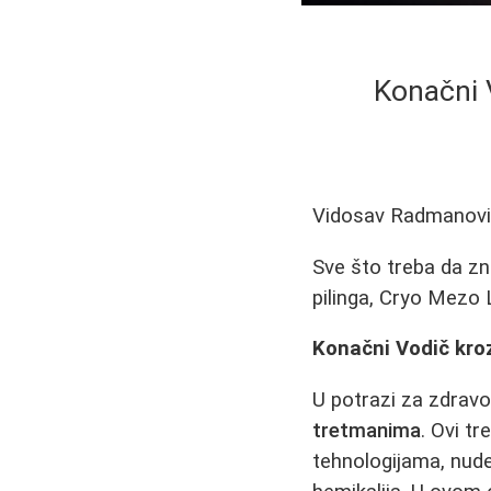
Konačni 
Vidosav Radmanov
Sve što treba da zn
pilinga, Cryo Mezo L
Konačni Vodič kro
U potrazi za zdravo
tretmanima
. Ovi t
tehnologijama, nud