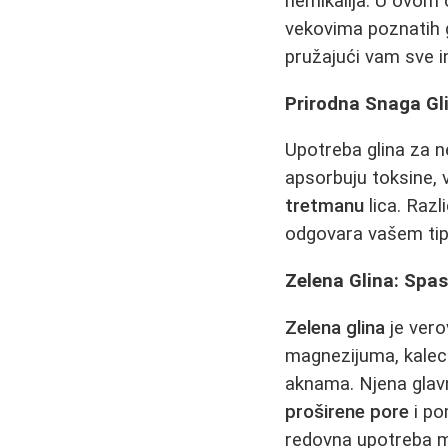
hemikalija. U ovom
vekovima poznatih 
pružajući vam sve 
Prirodna Snaga Gl
Upotreba glina za 
apsorbuju toksine, 
tretmanu
lica. Razl
odgovara vašem tip
Zelena Glina: Spa
Zelena glina
je vero
magnezijuma, kaleci
aknama. Njena glav
proširene pore
i po
redovna upotreba m