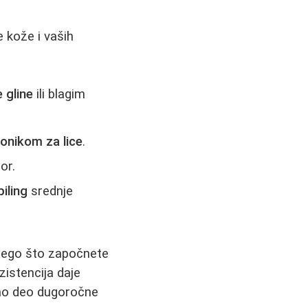
e kože i vaših
 gline
ili blagim
eonikom za lice
.
or.
piling
srednje
nego što započnete
istencija daje
kao deo dugoročne