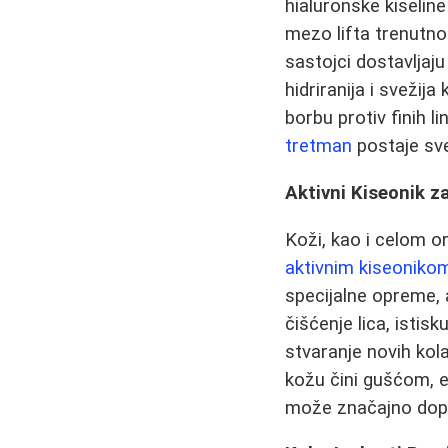
hialuronske kiseline
mezo lifta trenutno 
sastojci dostavljaj
hidriranija i svežij
borbu protiv finih l
tretman
postaje sve 
Aktivni Kiseonik z
Koži, kao i celom o
aktivnim kiseonikom
specijalne opreme, 
čišćenje lica, istis
stvaranje novih kola
kožu čini gušćom, e
može značajno dopri