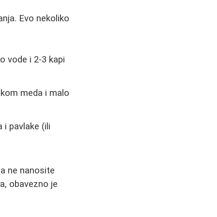
nja. Evo nekoliko
o vode i 2-3 kapi
ašikom meda i malo
 pavlake (ili
a ne nanosite
ga, obavezno je