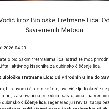
Vodič kroz Biološke Tretmane Lica: Od
Savremenih Metoda
ić
2026-04-20
ate o biološkim tretmanima lica. Istražite moć prirodni
ifta i aktivnog kiseonika za dubinsko čišćenje lica.
z Biološke Tretmane Lica: Od Prirodnih Glina do S
m, blistavom i čistom kožom, sve više ljudi okreće se p
retmani, zasnovani na prirodnim sastojcima i naprednim,
e dubinsko
čišćenje lica
, regeneraciju i revitalizaciju b