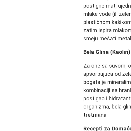
postigne mat, ujedn
mlake vode (ili zele
plastičnom kašikom,
zatim ispira mlako
smeju mešati metal
Bela Glina (Kaolin
Za one sa suvom, o
apsorbujuca od zele
bogata je mineralima
kombinaciji sa hranl
postigao i hidratant
organizma, bela gli
tretmana
.
Recepti za Domaće