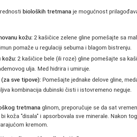
prednosti
bioloških tretmana
je mogućnost prilagođava
ovanu kožu:
2 kašičice zelene gline pomešajte sa mal
imun pomaže u regulaciji sebuma i blagom bistrenju.
 kožu:
2 kašičice bele (ili roze) gline pomešajte sa k
ademovog ulja. Med hidrira i umiruje.
(za sve tipove):
Pomešajte jednake delove gline, meda i
ljiva kombinacija dubinski čisti i istovremeno neguje.
loškog tretmana
glinom, preporučuje se da sat vremen
bi koža "disala" i apsorbovala sve minerale. Nakon to
ovarajućom kremom.