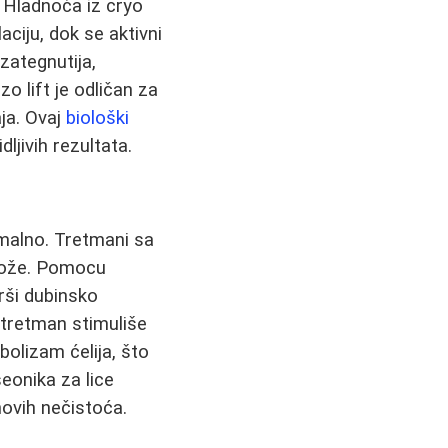
). Hladnoća iz cryo
aciju, dok se aktivni
zategnutija,
o lift je odličan za
aja. Ovaj
biološki
ljivih rezultata.
imalno. Tretmani sa
 kože. Pomocu
rši dubinsko
i tretman stimuliše
bolizam ćelija, što
eonika za lice
novih nečistoća.