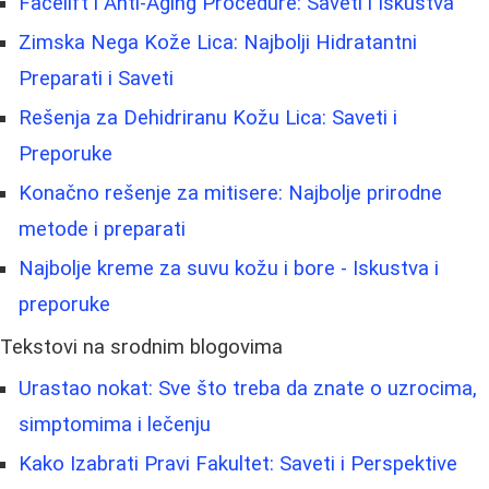
Facelift i Anti-Aging Procedure: Saveti i Iskustva
Zimska Nega Kože Lica: Najbolji Hidratantni
Preparati i Saveti
Rešenja za Dehidriranu Kožu Lica: Saveti i
Preporuke
Konačno rešenje za mitisere: Najbolje prirodne
metode i preparati
Najbolje kreme za suvu kožu i bore - Iskustva i
preporuke
Tekstovi na srodnim blogovima
Urastao nokat: Sve što treba da znate o uzrocima,
simptomima i lečenju
Kako Izabrati Pravi Fakultet: Saveti i Perspektive