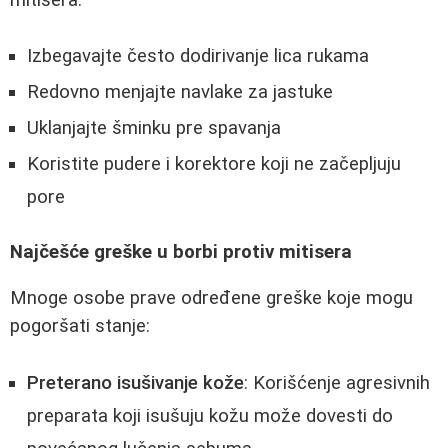
Izbegavajte često dodirivanje lica rukama
Redovno menjajte navlake za jastuke
Uklanjajte šminku pre spavanja
Koristite pudere i korektore koji ne začepljuju
pore
Najčešće greške u borbi protiv mitisera
Mnoge osobe prave određene greške koje mogu
pogoršati stanje:
Preterano isušivanje kože
: Korišćenje agresivnih
preparata koji isušuju kožu može dovesti do