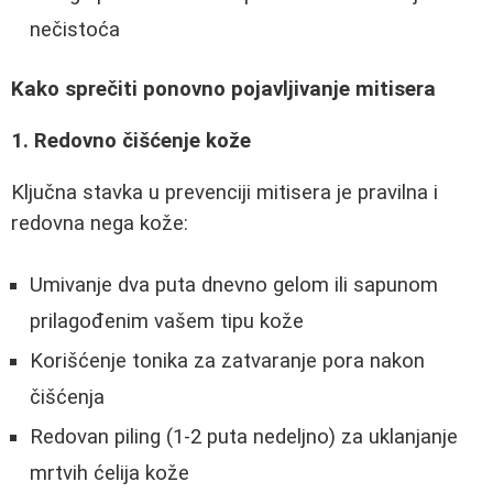
nečistoća
Kako sprečiti ponovno pojavljivanje mitisera
1. Redovno čišćenje kože
Ključna stavka u prevenciji mitisera je pravilna i
redovna nega kože:
Umivanje dva puta dnevno gelom ili sapunom
prilagođenim vašem tipu kože
Korišćenje tonika za zatvaranje pora nakon
čišćenja
Redovan piling (1-2 puta nedeljno) za uklanjanje
mrtvih ćelija kože