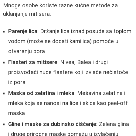
Mnoge osobe koriste razne kućne metode za
uklanjanje mitisera:
Parenje lica
: Držanje lica iznad posude sa toplom
vodom (može se dodati kamilica) pomoće u
otvaranju pora
Flasteri za mitisere
: Nivea, Balea i drugi
proizvođači nude flastere koji izvlače nečistoće
iz pora
Maska od zelatina i mleka
: Mešavina zelatina i
mleka koja se nanosi na lice i skida kao peel-off
maska
Gline i maske za dubinsko čišćenje
: Zelena glina
i druge prirodne maske pomažu u izvlačenju