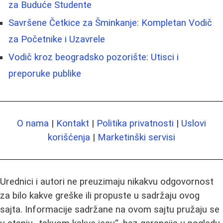
za Buduće Studente
Savršene Četkice za Šminkanje: Kompletan Vodič
za Početnike i Uzavrele
Vodič kroz beogradsko pozorište: Utisci i
preporuke publike
O nama
|
Kontakt
|
Politika privatnosti
|
Uslovi
korišćenja
|
Marketinški servisi
Urednici i autori ne preuzimaju nikakvu odgovornost
za bilo kakve greške ili propuste u sadržaju ovog
sajta. Informacije sadržane na ovom sajtu pružaju se