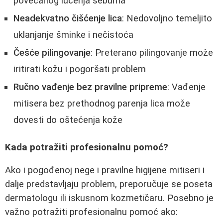
povećanog lučenja sebuma
Neadekvatno čišćenje lica
: Nedovoljno temeljito
uklanjanje šminke i nečistoća
Češće pilingovanje
: Preterano pilingovanje može
iritirati kožu i pogoršati problem
Ručno vađenje bez pravilne pripreme
: Vađenje
mitisera bez prethodnog parenja lica može
dovesti do oštećenja kože
Kada potražiti profesionalnu pomoć?
Ako i pogođenoj nege i pravilne higijene mitiseri i
dalje predstavljaju problem, preporučuje se poseta
dermatologu ili iskusnom kozmetičaru. Posebno je
važno potražiti profesionalnu pomoć ako: