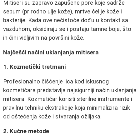
Mitiseri su zapravo zapušene pore koje sadrže
sebum (prirodno ulje kože), mrtve ćelije kože i
bakterije. Kada ove nečistoće dođu u kontakt sa
vazduhom, oksidiraju se i postaju tamne boje, što
ih čini vidljivim na površini kože.
Najčešći načini uklanjanja mitisera
1. Kozmetički tretmani
Profesionalno čišćenje lica kod iskusnog
kozmetičara predstavlja najsigurniji način uklanjanja
mitisera. Kozmetičar koristi sterilne instrumente i
pravilnu tehniku ekstrakcije koja minimalizira rizik
od oštećenja kože i stvaranja ožiljaka.
2. Kućne metode