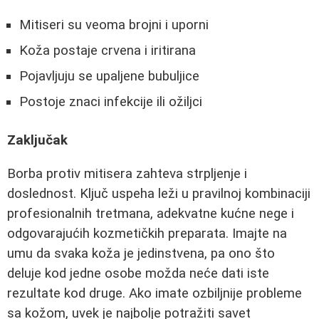
Mitiseri su veoma brojni i uporni
Koža postaje crvena i iritirana
Pojavljuju se upaljene bubuljice
Postoje znaci infekcije ili ožiljci
Zaključak
Borba protiv mitisera zahteva strpljenje i
doslednost. Ključ uspeha leži u pravilnoj kombinaciji
profesionalnih tretmana, adekvatne kućne nege i
odgovarajućih kozmetičkih preparata. Imajte na
umu da svaka koža je jedinstvena, pa ono što
deluje kod jedne osobe možda neće dati iste
rezultate kod druge. Ako imate ozbiljnije probleme
sa kožom, uvek je najbolje potražiti savet