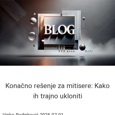
Konačno rešenje za mitisere: Kako
ih trajno ukloniti
Vinko Radinković
2025-07-01