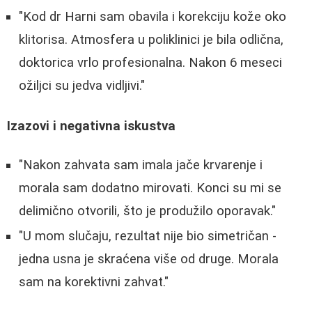
"Kod dr Harni sam obavila i korekciju kože oko
klitorisa. Atmosfera u poliklinici je bila odlična,
doktorica vrlo profesionalna. Nakon 6 meseci
ožiljci su jedva vidljivi."
Izazovi i negativna iskustva
"Nakon zahvata sam imala jače krvarenje i
morala sam dodatno mirovati. Konci su mi se
delimično otvorili, što je produžilo oporavak."
"U mom slučaju, rezultat nije bio simetričan -
jedna usna je skraćena više od druge. Morala
sam na korektivni zahvat."