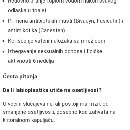
Redovno pranje toplom vodom nakon svakog
odlaska u toalet
Primena antibiotskih masti (Bivacyn, Fusicutin) i
antimikotika (Canesten)
Korišćenje vatenih uložaka sa mrežicom
Izbegavanje seksualnih odnosa i fizičke
aktivnosti 6 nedelja
Česta pitanja
Da li labioplastika utiče na osetljivost?
U većini slučajeva ne, ali postoji mali rizik od
smanjene osetljivosti, posebno kod zahvata na
klitoralnom kapuljaču.