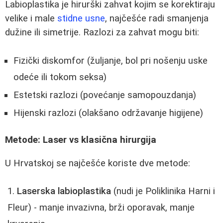
Labioplastika je hirurški zahvat kojim se korektiraju
velike i male
stidne usne
, najčešće radi smanjenja
dužine ili simetrije. Razlozi za zahvat mogu biti:
Fizički diskomfor (žuljanje, bol pri nošenju uske
odeće ili tokom seksa)
Estetski razlozi (povećanje samopouzdanja)
Hijenski razlozi (olakšano održavanje higijene)
Metode: Laser vs klasična hirurgija
U Hrvatskoj se najčešće koriste dve metode:
Laserska labioplastika
(nudi je Poliklinika Harni i
Fleur) - manje invazivna, brži oporavak, manje