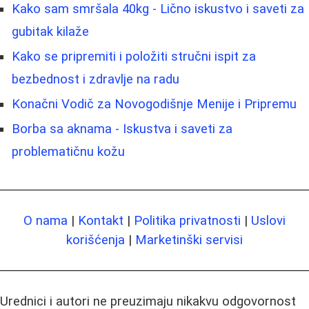
Kako sam smršala 40kg - Lično iskustvo i saveti za
gubitak kilaže
Kako se pripremiti i položiti stručni ispit za
bezbednost i zdravlje na radu
Konačni Vodič za Novogodišnje Menije i Pripremu
Borba sa aknama - Iskustva i saveti za
problematičnu kožu
O nama
|
Kontakt
|
Politika privatnosti
|
Uslovi
korišćenja
|
Marketinški servisi
Urednici i autori ne preuzimaju nikakvu odgovornost