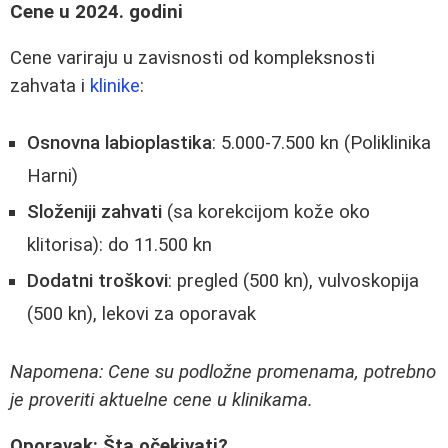
Cene u 2024. godini
Cene variraju u zavisnosti od kompleksnosti
zahvata i
klinike
:
Osnovna labioplastika
: 5.000-7.500 kn (Poliklinika
Harni)
Složeniji zahvati
(sa korekcijom kože oko
klitorisa): do 11.500 kn
Dodatni troškovi
: pregled (500 kn), vulvoskopija
(500 kn), lekovi za oporavak
Napomena: Cene su podložne promenama, potrebno
je proveriti aktuelne cene u klinikama.
Oporavak: Šta očekivati?