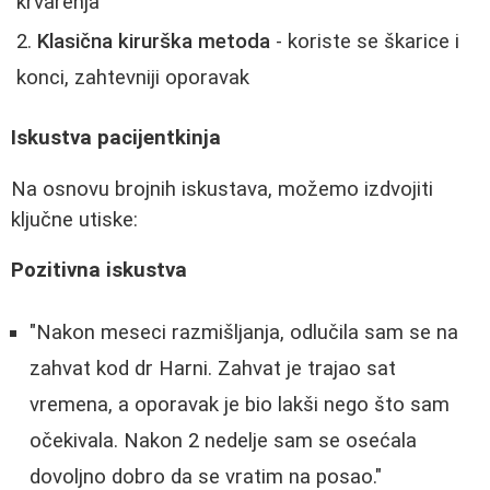
krvarenja
Klasična kirurška metoda
- koriste se škarice i
konci, zahtevniji oporavak
Iskustva pacijentkinja
Na osnovu brojnih iskustava, možemo izdvojiti
ključne utiske:
Pozitivna iskustva
"Nakon meseci razmišljanja, odlučila sam se na
zahvat kod dr Harni. Zahvat je trajao sat
vremena, a oporavak je bio lakši nego što sam
očekivala. Nakon 2 nedelje sam se osećala
dovoljno dobro da se vratim na posao."