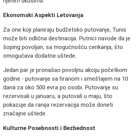
njenim ukusima.
Ekonomski Aspekti Letovanja
Za one koji planiraju budžetsko putovanje, Tunis
može biti odlična destinacija. Putnici navode da je
šoping povoljan, sa mogućnošću cenkanja, što
omogućava dodatne uštede.
Jedan par je pronašao povoljnu akciju početkom
godine - putovanje sa hranom i smeštajem na 10
dana za oko 500 evra po osobi. Putovanje su
rezervisali u januaru, a putovali u maju, što
pokazuje da ranija rezervacija može doneti
značajne uštede.
Kulturne Posebnosti i Bezbednost