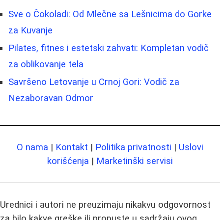
Sve o Čokoladi: Od Mlečne sa Lešnicima do Gorke
za Kuvanje
Pilates, fitnes i estetski zahvati: Kompletan vodič
za oblikovanje tela
Savršeno Letovanje u Crnoj Gori: Vodič za
Nezaboravan Odmor
O nama
|
Kontakt
|
Politika privatnosti
|
Uslovi
korišćenja
|
Marketinški servisi
Urednici i autori ne preuzimaju nikakvu odgovornost
za bilo kakve greške ili propuste u sadržaju ovog