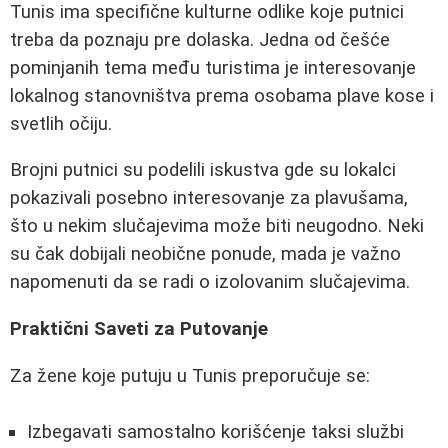
Tunis ima specifične kulturne odlike koje putnici
treba da poznaju pre dolaska. Jedna od češće
pominjanih tema među turistima je interesovanje
lokalnog stanovništva prema osobama plave kose i
svetlih očiju.
Brojni putnici su podelili iskustva gde su lokalci
pokazivali posebno interesovanje za plavušama,
što u nekim slučajevima može biti neugodno. Neki
su čak dobijali neobične ponude, mada je važno
napomenuti da se radi o izolovanim slučajevima.
Praktični Saveti za Putovanje
Za žene koje putuju u Tunis preporučuje se:
Izbegavati samostalno korišćenje taksi službi