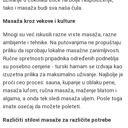
tako i masaža budi sva naša čula.
Masaža kroz vekove i kulture
Mnogi su već iskusili razne vrste masaža, razne
ambijente i tehnike. Na putovanjima ne propuštaju
priliku da isprobaju lokalne masažne zanimljivosti.
Ručne spretnosti pripadnika određenih podneblja
su posebno cenjene - turski hamam se izdvaja kao
izuzetna prilika za maksimalno uživanje. Najbolje je
proći ceo proces: sauna, kupanje u oblaku pene,
masaža lufom, ručna masaža, maženje blatom i
algama, a onda tek sledi masaža uljem. Posle toga
imate osećaj da možete poleteti.
Različiti stilovi masaže za različite potrebe