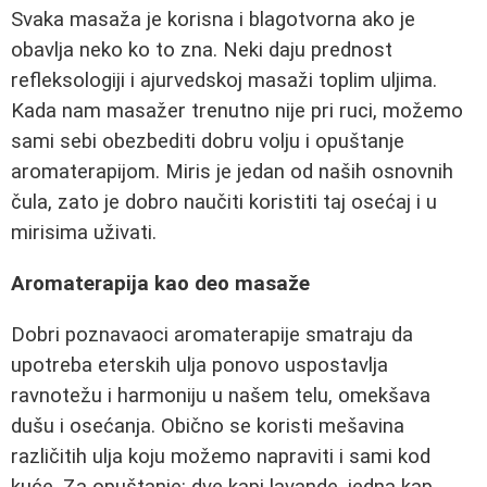
Svaka masaža je korisna i blagotvorna ako je
obavlja neko ko to zna. Neki daju prednost
refleksologiji i ajurvedskoj masaži toplim uljima.
Kada nam masažer trenutno nije pri ruci, možemo
sami sebi obezbediti dobru volju i opuštanje
aromaterapijom. Miris je jedan od naših osnovnih
čula, zato je dobro naučiti koristiti taj osećaj i u
mirisima uživati.
Aromaterapija kao deo masaže
Dobri poznavaoci aromaterapije smatraju da
upotreba eterskih ulja ponovo uspostavlja
ravnotežu i harmoniju u našem telu, omekšava
dušu i osećanja. Obično se koristi mešavina
različitih ulja koju možemo napraviti i sami kod
kuće. Za opuštanje: dve kapi lavande, jedna kap