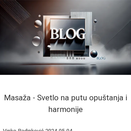
Masaža - Svetlo na putu opuštanja i
harmonije
Vinko Radinković
2024-05-04