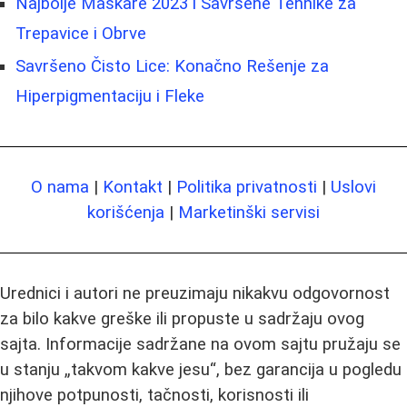
Najbolje Maskare 2023 i Savršene Tehnike za
Trepavice i Obrve
Savršeno Čisto Lice: Konačno Rešenje za
Hiperpigmentaciju i Fleke
O nama
|
Kontakt
|
Politika privatnosti
|
Uslovi
korišćenja
|
Marketinški servisi
Urednici i autori ne preuzimaju nikakvu odgovornost
za bilo kakve greške ili propuste u sadržaju ovog
sajta. Informacije sadržane na ovom sajtu pružaju se
u stanju „takvom kakve jesu“, bez garancija u pogledu
njihove potpunosti, tačnosti, korisnosti ili