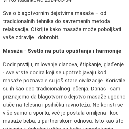
Sve o blagotvornim dejstvima masaže – od
tradicionalnih tehnika do savremenih metoda
relaksacije. Otkrijte kako masaža može poboljšati
vaše zdravlje i dobrobit.
Masaža - Svetlo na putu opuštanja i harmonije
Dodir prstiju, milovanje dlanova, štipkanje, glađenje
- sve vrste dodira koji se upotrebljavaju kod
masaže poznavale su još stare civilizacije. Koristile
su ih kao deo tradicionalnog lečenja. Danas i sami
priznajemo da blagotvorno dejstvo masaže ugodno
utiče na telesnu i psihičku ravnotežu. Ne koristi se
više samo u sportu, već je postala omiljena i kod
masaže beba, u partnerskom odnosu. Isto kao što
uživanje u čokoladi utiče na bolje raspoloženje,