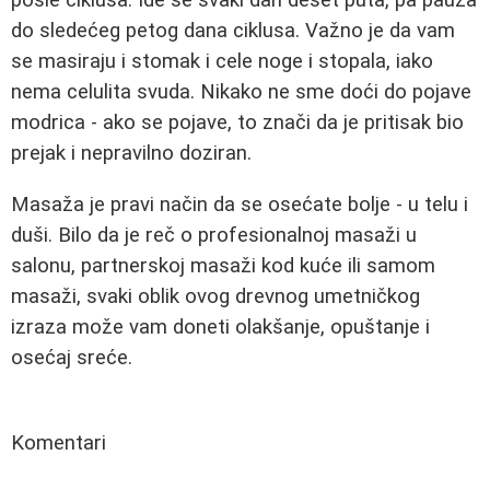
posle ciklusa. Ide se svaki dan deset puta, pa pauza
do sledećeg petog dana ciklusa. Važno je da vam
se masiraju i stomak i cele noge i stopala, iako
nema celulita svuda. Nikako ne sme doći do pojave
modrica - ako se pojave, to znači da je pritisak bio
prejak i nepravilno doziran.
Masaža je pravi način da se osećate bolje - u telu i
duši. Bilo da je reč o profesionalnoj masaži u
salonu, partnerskoj masaži kod kuće ili samom
masaži, svaki oblik ovog drevnog umetničkog
izraza može vam doneti olakšanje, opuštanje i
osećaj sreće.
Komentari