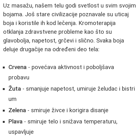
Uz masažu, našem telu godi svetlost u svim svojim
bojama. Još stare civilizacije poznavale su uticaj
boja i koristile ih kod lečenja. Kromoterapija
otklanja zdravstvene probleme kao što su
glavobolja, napetost, grčevi i slično. Svaka boja
deluje drugačije na određeni deo tela:
Crvena
- povećava aktivnost i poboljšava
probavu
Žuta
- smanjuje napetost, umiruje želudac i bistri
um
Zelena
- smiruje živce i korigira disanje
Plava
- smiruje telo i snižava temperaturu,
uspavljuje