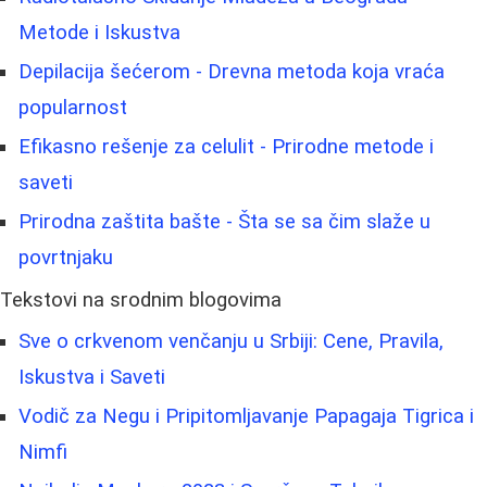
Metode i Iskustva
Depilacija šećerom - Drevna metoda koja vraća
popularnost
Efikasno rešenje za celulit - Prirodne metode i
saveti
Prirodna zaštita bašte - Šta se sa čim slaže u
povrtnjaku
Tekstovi na srodnim blogovima
Sve o crkvenom venčanju u Srbiji: Cene, Pravila,
Iskustva i Saveti
Vodič za Negu i Pripitomljavanje Papagaja Tigrica i
Nimfi