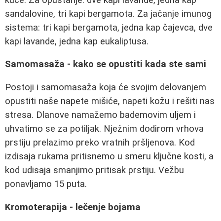
sandalovine, tri kapi bergamota. Za jačanje imunog
sistema: tri kapi bergamota, jedna kap čajevca, dve
kapi lavande, jedna kap eukaliptusa.
Samomasaža - kako se opustiti kada ste sami
Postoji i samomasaža koja će svojim delovanjem
opustiti naše napete mišiće, napeti kožu i rešiti nas
stresa. Dlanove namažemo bademovim uljem i
uhvatimo se za potiljak. Nježnim dodirom vrhova
prstiju prelazimo preko vratnih pršljenova. Kod
izdisaja rukama pritisnemo u smeru ključne kosti, a
kod udisaja smanjimo pritisak prstiju. Vežbu
ponavljamo 15 puta.
Kromoterapija - lečenje bojama