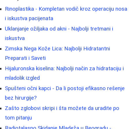
Rinoplastika - Kompletan vodič kroz operaciju nosa
i iskustva pacijenata
Uklanjanje ožiljaka od akni - Najbolji tretmani i
iskustva
Zimska Nega Kože Lica: Najbolji Hidratantni
Preparati i Saveti
Hijaluronska kiselina: Najbolji način za hidrataciju i
mladolik izgled
Spušteni očni kapci - Da li postoji efikasno rešenje
bez hirurgije?
Zašto zglobovi skripi i šta možete da uradite po
tom pitanju
Radiotalasno Skidanje Mladeža u Beogradu -