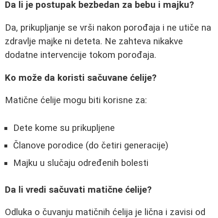
Da li je postupak bezbedan za bebu i majku?
Da, prikupljanje se vrši nakon porođaja i ne utiče na
zdravlje majke ni deteta. Ne zahteva nikakve
dodatne intervencije tokom porođaja.
Ko može da koristi sačuvane ćelije?
Matične ćelije mogu biti korisne za:
Dete kome su prikupljene
Članove porodice (do četiri generacije)
Majku u slučaju određenih bolesti
Da li vredi sačuvati matične ćelije?
Odluka o čuvanju matičnih ćelija je lična i zavisi od