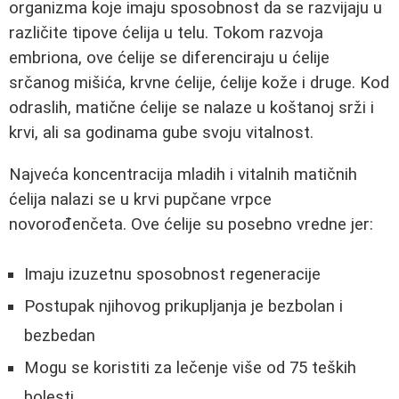
organizma koje imaju sposobnost da se razvijaju u
različite tipove ćelija u telu. Tokom razvoja
embriona, ove ćelije se diferenciraju u ćelije
srčanog mišića, krvne ćelije, ćelije kože i druge. Kod
odraslih, matične ćelije se nalaze u koštanoj srži i
krvi, ali sa godinama gube svoju vitalnost.
Najveća koncentracija mladih i vitalnih matičnih
ćelija nalazi se u krvi pupčane vrpce
novorođenčeta. Ove ćelije su posebno vredne jer:
Imaju izuzetnu sposobnost regeneracije
Postupak njihovog prikupljanja je bezbolan i
bezbedan
Mogu se koristiti za lečenje više od 75 teških
bolesti