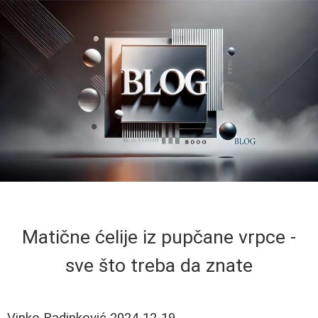
Matične ćelije iz pupčane vrpce -
sve što treba da znate
Vinko Radinković
2024-12-19