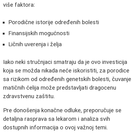
više faktora:
Porodične istorije određenih bolesti
Finansijskih mogućnosti
Ličnih uverenja i želja
Iako neki stručnjaci smatraju da je ovo investicija
koja se možda nikada neće iskoristiti, za porodice
sa rizikom od određenih genetskih bolesti, čuvanje
matičnih ćelija može predstavljati dragocenu
zdravstvenu zaštitu.
Pre donošenja konačne odluke, preporučuje se
detaljna rasprava sa lekarom i analiza svih
dostupnih informacija o ovoj važnoj temi.