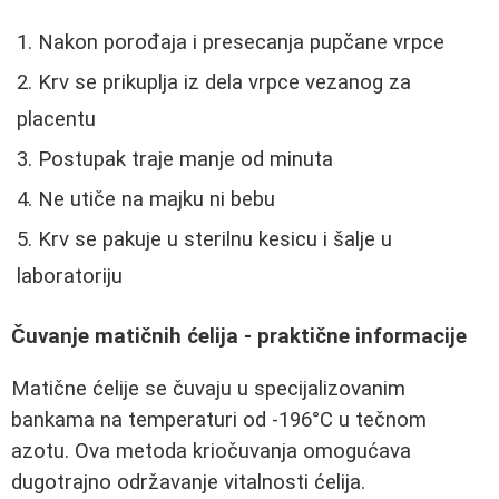
Nakon porođaja i presecanja pupčane vrpce
Krv se prikuplja iz dela vrpce vezanog za
placentu
Postupak traje manje od minuta
Ne utiče na majku ni bebu
Krv se pakuje u sterilnu kesicu i šalje u
laboratoriju
Čuvanje matičnih ćelija - praktične informacije
Matične ćelije se čuvaju u specijalizovanim
bankama na temperaturi od -196°C u tečnom
azotu. Ova metoda kriočuvanja omogućava
dugotrajno održavanje vitalnosti ćelija.