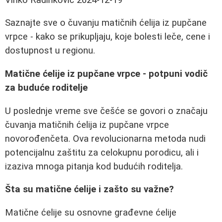
Saznajte sve o čuvanju matičnih ćelija iz pupčane
vrpce - kako se prikupljaju, koje bolesti leče, cene i
dostupnost u regionu.
Matične ćelije iz pupčane vrpce - potpuni vodič
za buduće roditelje
U poslednje vreme sve češće se govori o značaju
čuvanja matičnih ćelija iz pupčane vrpce
novorođenčeta. Ova revolucionarna metoda nudi
potencijalnu zaštitu za celokupnu porodicu, ali i
izaziva mnoga pitanja kod budućih roditelja.
Šta su matične ćelije i zašto su važne?
Matične ćelije su osnovne građevne ćelije