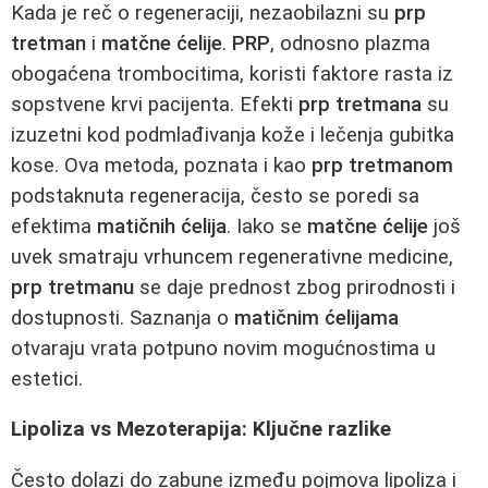
Kada je reč o regeneraciji, nezaobilazni su
prp
tretman
i
matčne ćelije
.
PRP
, odnosno plazma
obogaćena trombocitima, koristi faktore rasta iz
sopstvene krvi pacijenta. Efekti
prp tretmana
su
izuzetni kod podmlađivanja kože i lečenja gubitka
kose. Ova metoda, poznata i kao
prp tretmanom
podstaknuta regeneracija, često se poredi sa
efektima
matičnih ćelija
. Iako se
matčne ćelije
još
uvek smatraju vrhuncem regenerativne medicine,
prp tretmanu
se daje prednost zbog prirodnosti i
dostupnosti. Saznanja o
matičnim ćelijama
otvaraju vrata potpuno novim mogućnostima u
estetici.
Lipoliza vs Mezoterapija: Ključne razlike
Često dolazi do zabune između pojmova lipoliza i