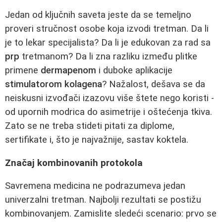
Jedan od ključnih saveta jeste da se temeljno
proveri stručnost osobe koja izvodi tretman. Da li
je to lekar specijalista? Da li je edukovan za rad sa
prp
tretmanom? Da li zna razliku između plitke
primene
dermapenom
i duboke aplikacije
stimulatorom kolagena
? Nažalost, dešava se da
neiskusni izvođači izazovu više štete nego koristi -
od upornih modrica do asimetrije i oštećenja tkiva.
Zato se ne treba stideti pitati za diplome,
sertifikate i, što je najvažnije, sastav koktela.
Značaj kombinovanih protokola
Savremena medicina ne podrazumeva jedan
univerzalni tretman. Najbolji rezultati se postižu
kombinovanjem. Zamislite sledeći scenario: prvo se