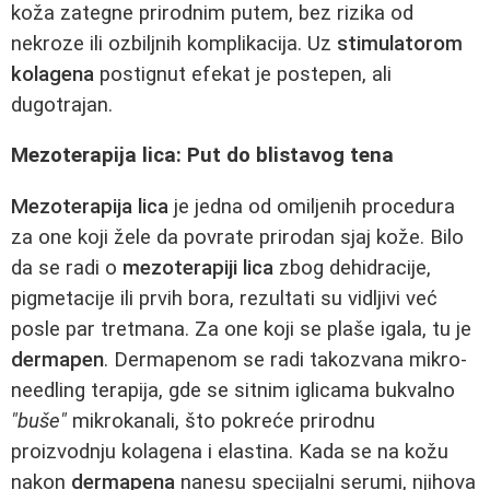
koža zategne prirodnim putem, bez rizika od
nekroze ili ozbiljnih komplikacija. Uz
stimulatorom
kolagena
postignut efekat je postepen, ali
dugotrajan.
Mezoterapija lica: Put do blistavog tena
Mezoterapija lica
je jedna od omiljenih procedura
za one koji žele da povrate prirodan sjaj kože. Bilo
da se radi o
mezoterapiji lica
zbog dehidracije,
pigmetacije ili prvih bora, rezultati su vidljivi već
posle par tretmana. Za one koji se plaše igala, tu je
dermapen
. Dermapenom se radi takozvana mikro-
needling terapija, gde se sitnim iglicama bukvalno
"buše"
mikrokanali, što pokreće prirodnu
proizvodnju kolagena i elastina. Kada se na kožu
nakon
dermapena
nanesu specijalni serumi, njihova