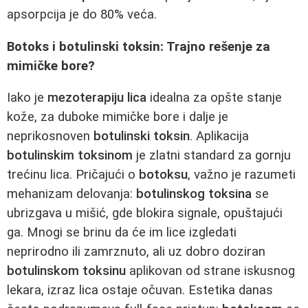
apsorpcija je do 80% veća.
Botoks i botulinski toksin: Trajno rešenje za
mimičke bore?
Iako je
mezoterapiju lica
idealna za opšte stanje
kože, za duboke mimičke bore i dalje je
neprikosnoven
botulinski toksin
. Aplikacija
botulinskim toksinom
je zlatni standard za gornju
trećinu lica. Pričajući o
botoksu
, važno je razumeti
mehanizam delovanja:
botulinskog toksina
se
ubrizgava u mišić, gde blokira signale, opuštajući
ga. Mnogi se brinu da će im lice izgledati
neprirodno ili zamrznuto, ali uz dobro doziran
botulinskom toksinu
aplikovan od strane iskusnog
lekara, izraz lica ostaje očuvan. Estetika danas