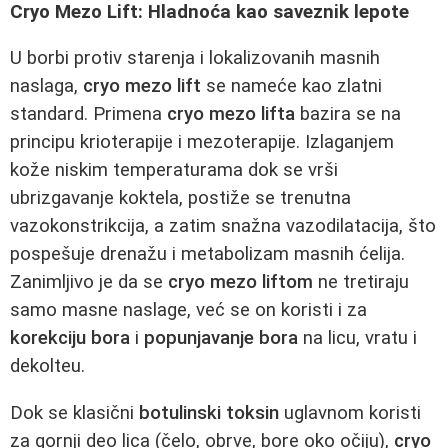
Cryo Mezo Lift: Hladnoća kao saveznik lepote
U borbi protiv starenja i lokalizovanih masnih
naslaga,
cryo mezo lift
se nameće kao zlatni
standard. Primena
cryo mezo lifta
bazira se na
principu krioterapije i mezoterapije. Izlaganjem
kože niskim temperaturama dok se vrši
ubrizgavanje koktela, postiže se trenutna
vazokonstrikcija, a zatim snažna vazodilatacija, što
pospešuje drenažu i metabolizam masnih ćelija.
Zanimljivo je da se
cryo mezo liftom
ne tretiraju
samo masne naslage, već se on koristi i za
korekciju bora
i
popunjavanje bora
na licu, vratu i
dekolteu.
Dok se klasični
botulinski toksin
uglavnom koristi
za gornji deo lica (čelo, obrve, bore oko očiju),
cryo