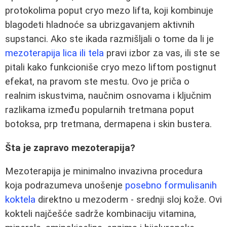
protokolima poput cryo mezo lifta, koji kombinuje
blagodeti hladnoće sa ubrizgavanjem aktivnih
supstanci. Ako ste ikada razmišljali o tome da li je
mezoterapija lica ili tela
pravi izbor za vas, ili ste se
pitali kako funkcioniše cryo mezo liftom postignut
efekat, na pravom ste mestu. Ovo je priča o
realnim iskustvima, naučnim osnovama i ključnim
razlikama između popularnih tretmana poput
botoksa, prp tretmana, dermapena i skin bustera.
Šta je zapravo mezoterapija?
Mezoterapija je minimalno invazivna procedura
koja podrazumeva unošenje
posebno formulisanih
koktela
direktno u mezoderm - srednji sloj kože. Ovi
kokteli najčešće sadrže kombinaciju vitamina,