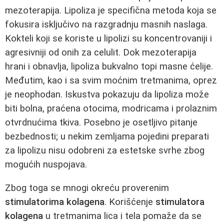
mezoterapija. Lipoliza je specifična metoda koja se
fokusira isključivo na razgradnju masnih naslaga.
Kokteli koji se koriste u lipolizi su koncentrovaniji i
agresivniji od onih za celulit. Dok mezoterapija
hrani i obnavlja, lipoliza bukvalno topi masne ćelije.
Međutim, kao i sa svim moćnim tretmanima, oprez
je neophodan. Iskustva pokazuju da lipoliza može
biti bolna, praćena otocima, modricama i prolaznim
otvrdnućima tkiva. Posebno je osetljivo pitanje
bezbednosti; u nekim zemljama pojedini preparati
za lipolizu nisu odobreni za estetske svrhe zbog
mogućih nuspojava.
Zbog toga se mnogi okreću proverenim
stimulatorima kolagena
. Korišćenje
stimulatora
kolagena
u tretmanima lica i tela pomaže da se