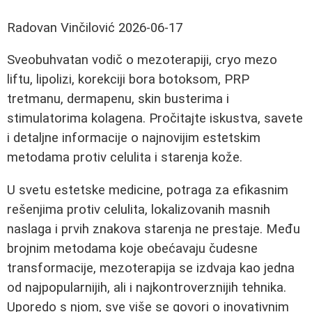
Radovan Vinčilović
2026-06-17
Sveobuhvatan vodič o mezoterapiji, cryo mezo
liftu, lipolizi, korekciji bora botoksom, PRP
tretmanu, dermapenu, skin busterima i
stimulatorima kolagena. Pročitajte iskustva, savete
i detaljne informacije o najnovijim estetskim
metodama protiv celulita i starenja kože.
U svetu estetske medicine, potraga za efikasnim
rešenjima protiv celulita, lokalizovanih masnih
naslaga i prvih znakova starenja ne prestaje. Među
brojnim metodama koje obećavaju čudesne
transformacije, mezoterapija se izdvaja kao jedna
od najpopularnijih, ali i najkontroverznijih tehnika.
Uporedo s njom, sve više se govori o inovativnim