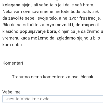
kolagena
sjajni, ali vaše telo je i dalje vaš hram.
Neka vam ove savremene metode budu podstrek
da zavolite sebe i svoje telo, a ne izvor frustracije.
Bilo da se odlučite za
cryo mezo lift
,
dermapen
ili
klasično
popunjavanje bora
, činjenica je da živimo u
vremenu kada možemo da izgledamo sjajno u bilo
kom dobu.
Komentari
Trenutno nema komentara za ovaj članak.
Vaše ime: