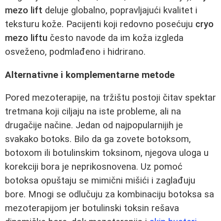
mezo lift
deluje globalno, popravljajući kvalitet i
teksturu kože. Pacijenti koji redovno posećuju
cryo
mezo liftu
često navode da im koža izgleda
osveženo, podmlađeno i hidrirano.
Alternativne i komplementarne metode
Pored mezoterapije, na tržištu postoji čitav spektar
tretmana koji ciljaju na iste probleme, ali na
drugačije načine. Jedan od najpopularnijih je
svakako botoks. Bilo da ga zovete botoksom,
botoxom ili botulinskim toksinom, njegova uloga u
korekciji bora je neprikosnovena. Uz pomoć
botoksa opuštaju se mimični mišići i zaglađuju
bore. Mnogi se odlučuju za kombinaciju botoksa sa
mezoterapijom jer botulinski toksin rešava