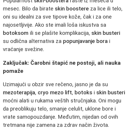
Popularnost
skin-boostera
raste iz meseca u
mesec. Bilo da birate
skin boostere
za lice ili telo,
oni su idealni za sve tipove kože, čak i za one
najosetljivije. Ako ste imali loša iskustva sa
botoksom
ili se plašite komplikacija,
skin busteri
su odlična alternativa za
popunjavanje bora
i
vraćanje svežine.
Zaključak: Čarobni štapić ne postoji, ali nauka
pomaže
Uzimajući u obzir sve rečeno, jasno je da su
mezoterapija
,
cryo mezo lift
,
botoks
i
skin busteri
moćni alati u rukama veštih stručnjaka. Oni mogu
da preoblikuju telo, smanje celulit, uklone bore i
vrate samopouzdanje. Međutim, nijedan od ovih
tretmana nije zamena za zdrav način života.