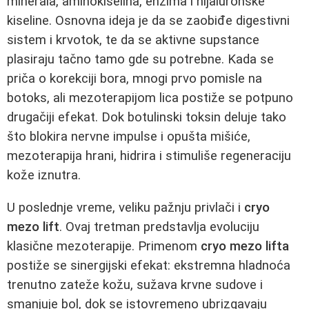
minerala, aminokiselina, enzima i hijaluronske
kiseline. Osnovna ideja je da se zaobiđe digestivni
sistem i krvotok, te da se aktivne supstance
plasiraju tačno tamo gde su potrebne. Kada se
priča o korekciji bora, mnogi prvo pomisle na
botoks, ali mezoterapijom lica postiže se potpuno
drugačiji efekat. Dok botulinski toksin deluje tako
što blokira nervne impulse i opušta mišiće,
mezoterapija hrani, hidrira i stimuliše regeneraciju
kože iznutra.
U poslednje vreme, veliku pažnju privlači i
cryo
mezo lift
. Ovaj tretman predstavlja evoluciju
klasične mezoterapije. Primenom
cryo mezo lifta
postiže se sinergijski efekat: ekstremna hladnoća
trenutno zateže kožu, sužava krvne sudove i
smanjuje bol, dok se istovremeno ubrizgavaju