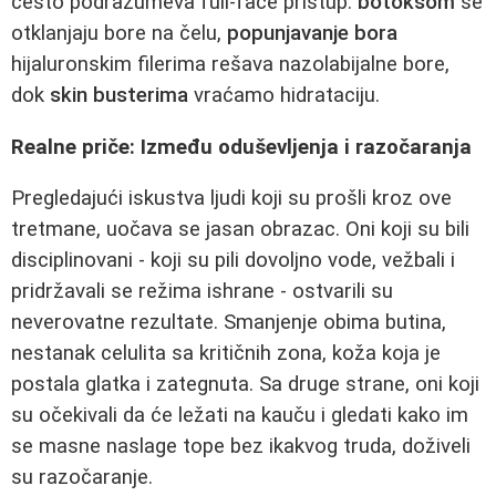
često podrazumeva full-face pristup:
botoksom
se
otklanjaju bore na čelu,
popunjavanje bora
hijaluronskim filerima rešava nazolabijalne bore,
dok
skin busterima
vraćamo hidrataciju.
Realne priče: Između oduševljenja i razočaranja
Pregledajući iskustva ljudi koji su prošli kroz ove
tretmane, uočava se jasan obrazac. Oni koji su bili
disciplinovani - koji su pili dovoljno vode, vežbali i
pridržavali se režima ishrane - ostvarili su
neverovatne rezultate. Smanjenje obima butina,
nestanak celulita sa kritičnih zona, koža koja je
postala glatka i zategnuta. Sa druge strane, oni koji
su očekivali da će ležati na kauču i gledati kako im
se masne naslage tope bez ikakvog truda, doživeli
su razočaranje.