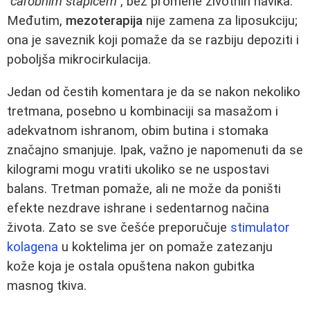
"čarobnim štapićem"
, bez promene životnih navika.
Međutim,
mezoterapija
nije zamena za liposukciju;
ona je saveznik koji pomaže da se razbiju depoziti i
poboljša mikrocirkulacija.
Jedan od čestih komentara je da se nakon nekoliko
tretmana, posebno u kombinaciji sa masažom i
adekvatnom ishranom, obim butina i stomaka
značajno smanjuje. Ipak, važno je napomenuti da se
kilogrami mogu vratiti ukoliko se ne uspostavi
balans. Tretman pomaže, ali ne može da poništi
efekte nezdrave ishrane i sedentarnog načina
života. Zato se sve češće preporučuje
stimulator
kolagena
u koktelima jer on pomaže zatezanju
kože koja je ostala opuštena nakon gubitka
masnog tkiva.