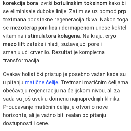
korekcija bora
izvrši
botulinskim toksinom
kako bi
se eliminisale duboke linije. Zatim se uz pomoć
prp
tretmana
podstakne regeneracija tkiva. Nakon toga
se
mezoterapijom lica
i
dermapenom
unese koktel
vitamina i
stimulatora kolagena
. Na kraju,
cryo
mezo lift
zateže i hladi, sužavajući pore i
smanjujući crvenilo. Rezultat je kompletna
transformacija.
Ovakav holistički pristup je posebno važan kada su
u pitanju
matične ćelije
. Tretmani matičnim ćelijama
obećavaju regeneraciju na ćelijskom nivou, ali za
sada su još uvek u domenu najnaprednijih klinika.
Proučavanje matičnih ćelija je otvorilo nove
horizonte, ali je važno biti realan po pitanju
dostupnosti i cene.