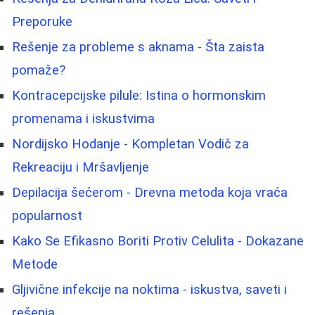
Preporuke
Rešenje za probleme s aknama - Šta zaista
pomaže?
Kontracepcijske pilule: Istina o hormonskim
promenama i iskustvima
Nordijsko Hodanje - Kompletan Vodič za
Rekreaciju i Mršavljenje
Depilacija šećerom - Drevna metoda koja vraća
popularnost
Kako Se Efikasno Boriti Protiv Celulita - Dokazane
Metode
Gljivične infekcije na noktima - iskustva, saveti i
rešenja