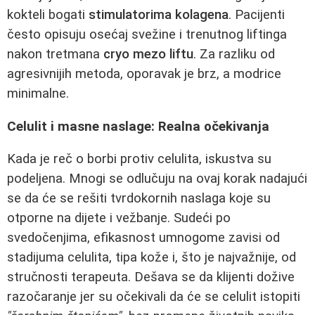
kokteli bogati
stimulatorima kolagena
. Pacijenti
često opisuju osećaj svežine i trenutnog liftinga
nakon tretmana
cryo mezo liftu
. Za razliku od
agresivnijih metoda, oporavak je brz, a modrice
minimalne.
Celulit i masne naslage: Realna očekivanja
Kada je reč o borbi protiv celulita, iskustva su
podeljena. Mnogi se odlučuju na ovaj korak nadajući
se da će se rešiti tvrdokornih naslaga koje su
otporne na dijete i vežbanje. Sudeći po
svedočenjima, efikasnost umnogome zavisi od
stadijuma celulita, tipa kože i, što je najvažnije, od
stručnosti terapeuta. Dešava se da klijenti dožive
razočaranje jer su očekivali da će se celulit istopiti