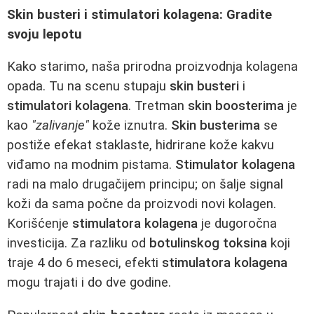
Skin busteri i stimulatori kolagena: Gradite
svoju lepotu
Kako starimo, naša prirodna proizvodnja kolagena
opada. Tu na scenu stupaju
skin busteri
i
stimulatori kolagena
. Tretman
skin boosterima
je
kao
"zalivanje"
kože iznutra.
Skin busterima
se
postiže efekat staklaste, hidrirane kože kakvu
viđamo na modnim pistama.
Stimulator kolagena
radi na malo drugačijem principu; on šalje signal
koži da sama počne da proizvodi novi kolagen.
Korišćenje
stimulatora kolagena
je dugoročna
investicija. Za razliku od
botulinskog toksina
koji
traje 4 do 6 meseci, efekti
stimulatora kolagena
mogu trajati i do dve godine.