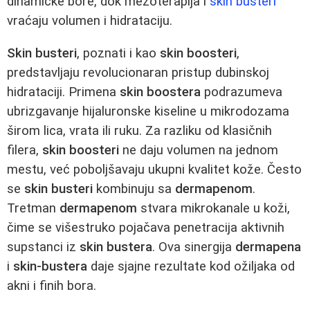
dinamičke bore, dok mezoterapija i
skin busteri
vraćaju volumen i hidrataciju.
Skin busteri
, poznati i kao
skin boosteri
,
predstavljaju revolucionaran pristup dubinskoj
hidrataciji. Primena
skin boostera
podrazumeva
ubrizgavanje hijaluronske kiseline u mikrodozama
širom lica, vrata ili ruku. Za razliku od klasičnih
filera,
skin boosteri
ne daju volumen na jednom
mestu, već poboljšavaju ukupni kvalitet kože. Često
se
skin busteri
kombinuju sa
dermapenom
.
Tretman
dermapenom
stvara mikrokanale u koži,
čime se višestruko pojačava penetracija aktivnih
supstanci iz
skin bustera
. Ova sinergija
dermapena
i
skin-bustera
daje sjajne rezultate kod ožiljaka od
akni i finih bora.