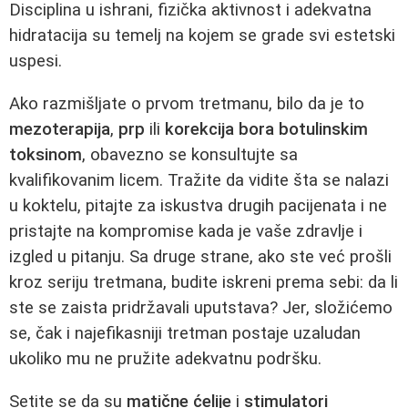
Disciplina u ishrani, fizička aktivnost i adekvatna
hidratacija su temelj na kojem se grade svi estetski
uspesi.
Ako razmišljate o prvom tretmanu, bilo da je to
mezoterapija
,
prp
ili
korekcija bora botulinskim
toksinom
, obavezno se konsultujte sa
kvalifikovanim licem. Tražite da vidite šta se nalazi
u koktelu, pitajte za iskustva drugih pacijenata i ne
pristajte na kompromise kada je vaše zdravlje i
izgled u pitanju. Sa druge strane, ako ste već prošli
kroz seriju tretmana, budite iskreni prema sebi: da li
ste se zaista pridržavali uputstava? Jer, složićemo
se, čak i najefikasniji tretman postaje uzaludan
ukoliko mu ne pružite adekvatnu podršku.
Setite se da su
matične ćelije
i
stimulatori