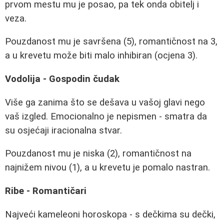
prvom mestu mu je posao, pa tek onda obitelj i
veza.
Pouzdanost mu je savršena (5), romantičnost na 3,
a u krevetu može biti malo inhibiran (ocjena 3).
Vodolija - Gospodin čudak
Više ga zanima što se dešava u vašoj glavi nego
vaš izgled. Emocionalno je nepismen - smatra da
su osjećaji iracionalna stvar.
Pouzdanost mu je niska (2), romantičnost na
najnižem nivou (1), a u krevetu je pomalo nastran.
Ribe - Romantičari
Najveći kameleoni horoskopa - s dečkima su dečki,