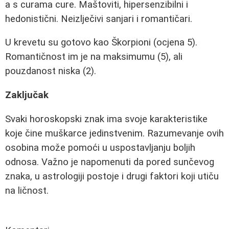
a s curama cure. Maštoviti, hipersenzibilni i
hedonistični. Neizlječivi sanjari i romantičari.
U krevetu su gotovo kao Škorpioni (ocjena 5).
Romantičnost im je na maksimumu (5), ali
pouzdanost niska (2).
Zaključak
Svaki horoskopski znak ima svoje karakteristike
koje čine muškarce jedinstvenim. Razumevanje ovih
osobina može pomoći u uspostavljanju boljih
odnosa. Važno je napomenuti da pored sunčevog
znaka, u astrologiji postoje i drugi faktori koji utiču
na ličnost.