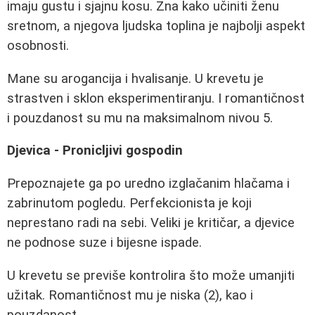
imaju gustu i sjajnu kosu. Zna kako učiniti ženu
sretnom, a njegova ljudska toplina je najbolji aspekt
osobnosti.
Mane su arogancija i hvalisanje. U krevetu je
strastven i sklon eksperimentiranju. I romantičnost
i pouzdanost su mu na maksimalnom nivou 5.
Djevica - Pronicljivi gospodin
Prepoznajete ga po uredno izglačanim hlačama i
zabrinutom pogledu. Perfekcionista je koji
neprestano radi na sebi. Veliki je kritičar, a djevice
ne podnose suze i bijesne ispade.
U krevetu se previše kontrolira što može umanjiti
užitak. Romantičnost mu je niska (2), kao i
pouzdanost.