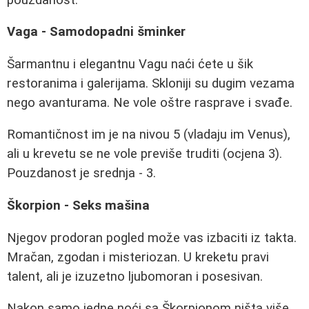
Vaga - Samodopadni šminker
Šarmantnu i elegantnu Vagu naći ćete u šik
restoranima i galerijama. Skloniji su dugim vezama
nego avanturama. Ne vole oštre rasprave i svađe.
Romantičnost im je na nivou 5 (vladaju im Venus),
ali u krevetu se ne vole previše truditi (ocjena 3).
Pouzdanost je srednja - 3.
Škorpion - Seks mašina
Njegov prodoran pogled može vas izbaciti iz takta.
Mračan, zgodan i misteriozan. U kreketu pravi
talent, ali je izuzetno ljubomoran i posesivan.
Nakon samo jedne noći sa Škorpionom ništa više