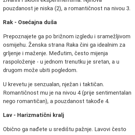
pouzdanost je niska (2), a romantičnost na nivou 3.
Rak - Osećajna duša
Prepoznajete ga po brižnom izgledu i sramežljivom
osmijehu. Ženska strana Raka čini ga idealnim za
grljenje i maženje. Međutim, često mijenja
raspoloženje - u jednom trenutku je sretan, a u
drugom može ubiti pogledom.
U krevetu je senzualan, nježan i taktičan.
Romantičnost mu je na nivou 4 (prije sentimentalan
nego romantičan), a pouzdanost takođe 4.
Lav - Harizmatični kralj
Obično ga nađete u središtu pažnje. Lavovi često