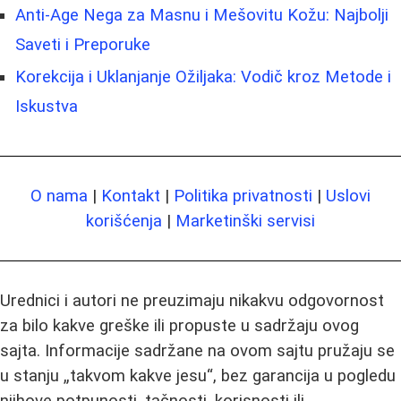
Anti-Age Nega za Masnu i Mešovitu Kožu: Najbolji
Saveti i Preporuke
Korekcija i Uklanjanje Ožiljaka: Vodič kroz Metode i
Iskustva
O nama
|
Kontakt
|
Politika privatnosti
|
Uslovi
korišćenja
|
Marketinški servisi
Urednici i autori ne preuzimaju nikakvu odgovornost
za bilo kakve greške ili propuste u sadržaju ovog
sajta. Informacije sadržane na ovom sajtu pružaju se
u stanju „takvom kakve jesu“, bez garancija u pogledu
njihove potpunosti, tačnosti, korisnosti ili