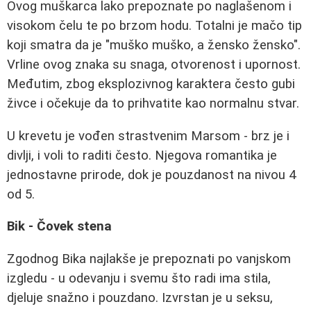
Ovog muškarca lako prepoznate po naglašenom i
visokom čelu te po brzom hodu. Totalni je mačo tip
koji smatra da je "muško muško, a žensko žensko".
Vrline ovog znaka su snaga, otvorenost i upornost.
Međutim, zbog eksplozivnog karaktera često gubi
živce i očekuje da to prihvatite kao normalnu stvar.
U krevetu je vođen strastvenim Marsom - brz je i
divlji, i voli to raditi često. Njegova romantika je
jednostavne prirode, dok je pouzdanost na nivou 4
od 5.
Bik - Čovek stena
Zgodnog Bika najlakše je prepoznati po vanjskom
izgledu - u odevanju i svemu što radi ima stila,
djeluje snažno i pouzdano. Izvrstan je u seksu,