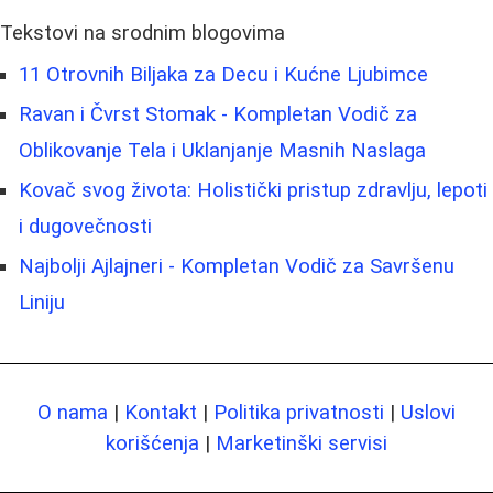
Tekstovi na srodnim blogovima
11 Otrovnih Biljaka za Decu i Kućne Ljubimce
Ravan i Čvrst Stomak - Kompletan Vodič za
Oblikovanje Tela i Uklanjanje Masnih Naslaga
Kovač svog života: Holistički pristup zdravlju, lepoti
i dugovečnosti
Najbolji Ajlajneri - Kompletan Vodič za Savršenu
Liniju
O nama
|
Kontakt
|
Politika privatnosti
|
Uslovi
korišćenja
|
Marketinški servisi