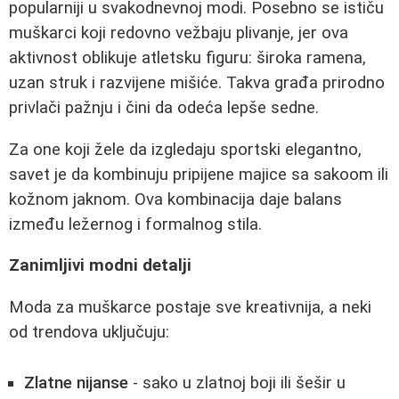
popularniji u svakodnevnoj modi. Posebno se ističu
muškarci koji redovno vežbaju plivanje, jer ova
aktivnost oblikuje atletsku figuru: široka ramena,
uzan struk i razvijene mišiće. Takva građa prirodno
privlači pažnju i čini da odeća lepše sedne.
Za one koji žele da izgledaju sportski elegantno,
savet je da kombinuju pripijene majice sa sakoom ili
kožnom jaknom. Ova kombinacija daje balans
između ležernog i formalnog stila.
Zanimljivi modni detalji
Moda za muškarce postaje sve kreativnija, a neki
od trendova uključuju:
Zlatne nijanse
- sako u zlatnoj boji ili šešir u