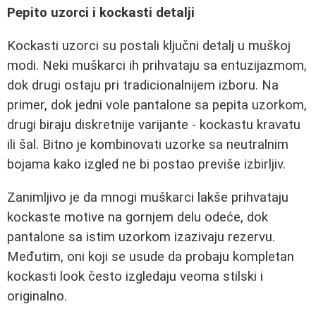
Pepito uzorci i kockasti detalji
Kockasti uzorci su postali ključni detalj u muškoj
modi. Neki muškarci ih prihvataju sa entuzijazmom,
dok drugi ostaju pri tradicionalnijem izboru. Na
primer, dok jedni vole pantalone sa pepita uzorkom,
drugi biraju diskretnije varijante - kockastu kravatu
ili šal. Bitno je kombinovati uzorke sa neutralnim
bojama kako izgled ne bi postao previše izbirljiv.
Zanimljivo je da mnogi muškarci lakše prihvataju
kockaste motive na gornjem delu odeće, dok
pantalone sa istim uzorkom izazivaju rezervu.
Međutim, oni koji se usude da probaju kompletan
kockasti look često izgledaju veoma stilski i
originalno.