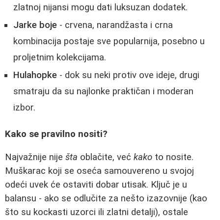
zlatnoj nijansi mogu dati luksuzan dodatek.
Jarke boje
- crvena, narandžasta i crna
kombinacija postaje sve popularnija, posebno u
proljetnim kolekcijama.
Hulahopke
- dok su neki protiv ove ideje, drugi
smatraju da su najlonke praktičan i moderan
izbor.
Kako se pravilno nositi?
Najvažnije nije
šta
oblačite, već
kako
to nosite.
Muškarac koji se oseća samouvereno u svojoj
odeći uvek će ostaviti dobar utisak. Ključ je u
balansu - ako se odlučite za nešto izazovnije (kao
što su kockasti uzorci ili zlatni detalji), ostale