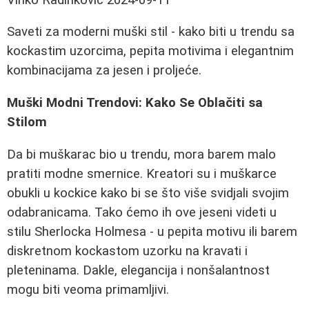
Saveti za moderni muški stil - kako biti u trendu sa
kockastim uzorcima, pepita motivima i elegantnim
kombinacijama za jesen i proljeće.
Muški Modni Trendovi: Kako Se Oblačiti sa
Stilom
Da bi muškarac bio u trendu, mora barem malo
pratiti modne smernice. Kreatori su i muškarce
obukli u kockice kako bi se što više svidjali svojim
odabranicama. Tako ćemo ih ove jeseni videti u
stilu Sherlocka Holmesa - u pepita motivu ili barem
diskretnom kockastom uzorku na kravati i
pleteninama. Dakle, elegancija i nonšalantnost
mogu biti veoma primamljivi.