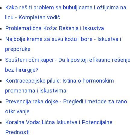
Kako rešiti problem sa bubuljicama i ožiljcima na
licu - Kompletan vodič
Problematična Koža: Rešenja i Iskustva
Najbolje kreme za suvu kožu i bore - Iskustva i
preporuke
Spušteni očni kapci - Da li postoji efikasno rešenje
bez hirurgije?
Kontracepcijske pilule: Istina o hormonskim
promenama i iskustvima
Prevencija raka dojke - Pregledi i metode za rano
otkrivanje
Koralna Voda: Lična Iskustva i Potencijalne
Prednosti