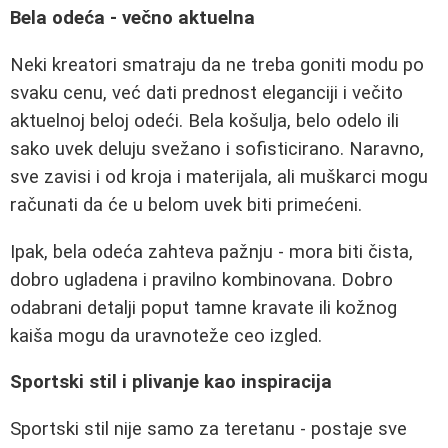
Bela odeća - večno aktuelna
Neki kreatori smatraju da ne treba goniti modu po
svaku cenu, već dati prednost eleganciji i večito
aktuelnoj beloj odeći. Bela košulja, belo odelo ili
sako uvek deluju svežano i sofisticirano. Naravno,
sve zavisi i od kroja i materijala, ali muškarci mogu
računati da će u belom uvek biti primećeni.
Ipak, bela odeća zahteva pažnju - mora biti čista,
dobro ugladena i pravilno kombinovana. Dobro
odabrani detalji poput tamne kravate ili kožnog
kaiša mogu da uravnoteže ceo izgled.
Sportski stil i plivanje kao inspiracija
Sportski stil nije samo za teretanu - postaje sve