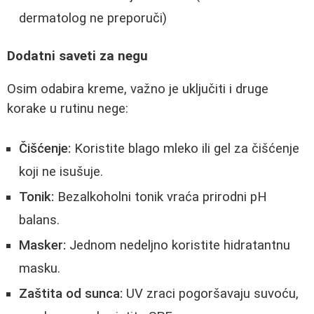
dermatolog ne preporuči)
Dodatni saveti za negu
Osim odabira kreme, važno je uključiti i druge
korake u rutinu nege:
Čišćenje:
Koristite blago mleko ili gel za čišćenje
koji ne isušuje.
Tonik:
Bezalkoholni tonik vraća prirodni pH
balans.
Masker:
Jednom nedeljno koristite hidratantnu
masku.
Zaštita od sunca:
UV zraci pogoršavaju suvoću,