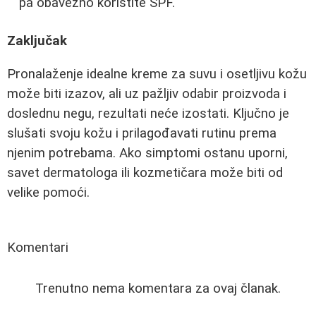
pa obavezno koristite SPF.
Zaključak
Pronalaženje idealne kreme za suvu i osetljivu kožu
može biti izazov, ali uz pažljiv odabir proizvoda i
doslednu negu, rezultati neće izostati. Ključno je
slušati svoju kožu i prilagođavati rutinu prema
njenim potrebama. Ako simptomi ostanu uporni,
savet dermatologa ili kozmetičara može biti od
velike pomoći.
Komentari
Trenutno nema komentara za ovaj članak.