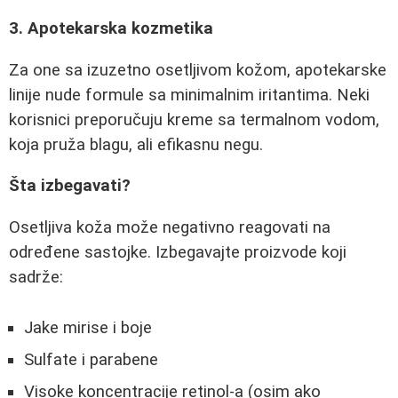
3. Apotekarska kozmetika
Za one sa izuzetno osetljivom kožom, apotekarske
linije nude formule sa minimalnim iritantima. Neki
korisnici preporučuju kreme sa termalnom vodom,
koja pruža blagu, ali efikasnu negu.
Šta izbegavati?
Osetljiva koža može negativno reagovati na
određene sastojke. Izbegavajte proizvode koji
sadrže:
Jake mirise i boje
Sulfate i parabene
Visoke koncentracije retinol-a (osim ako