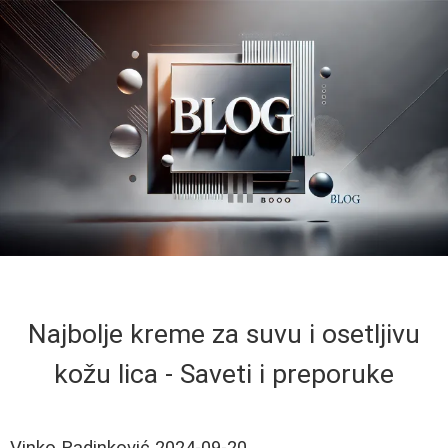
Najbolje kreme za suvu i osetljivu
kožu lica - Saveti i preporuke
Vinko Radinković
2024-09-20