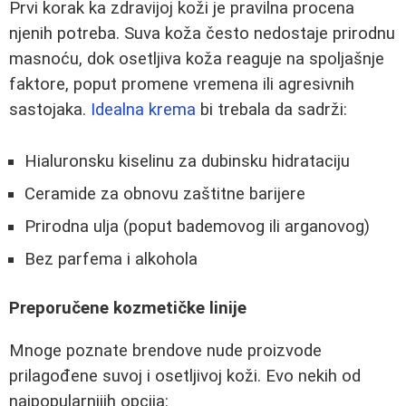
Prvi korak ka zdravijoj koži je pravilna procena
njenih potreba. Suva koža često nedostaje prirodnu
masnoću, dok osetljiva koža reaguje na spoljašnje
faktore, poput promene vremena ili agresivnih
sastojaka.
Idealna krema
bi trebala da sadrži:
Hialuronsku kiselinu za dubinsku hidrataciju
Ceramide za obnovu zaštitne barijere
Prirodna ulja (poput bademovog ili arganovog)
Bez parfema i alkohola
Preporučene kozmetičke linije
Mnoge poznate brendove nude proizvode
prilagođene suvoj i osetljivoj koži. Evo nekih od
najpopularnijih opcija: