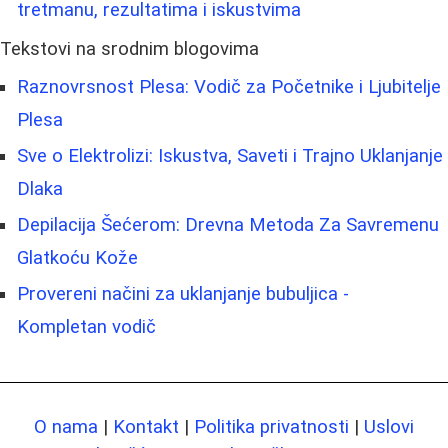
tretmanu, rezultatima i iskustvima
Tekstovi na srodnim blogovima
Raznovrsnost Plesa: Vodič za Početnike i Ljubitelje
Plesa
Sve o Elektrolizi: Iskustva, Saveti i Trajno Uklanjanje
Dlaka
Depilacija Šećerom: Drevna Metoda Za Savremenu
Glatkoću Kože
Provereni načini za uklanjanje bubuljica -
Kompletan vodič
O nama
|
Kontakt
|
Politika privatnosti
|
Uslovi