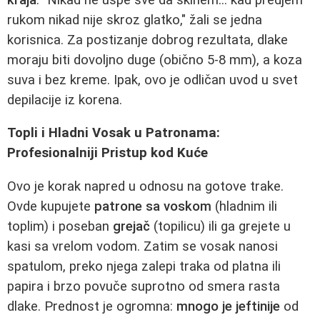
rukom nikad nije skroz glatko," žali se jedna
korisnica. Za postizanje dobrog rezultata, dlake
moraju biti dovoljno duge (obično 5-8 mm), a koza
suva i bez kreme. Ipak, ovo je odličan uvod u svet
depilacije iz korena.
Topli i Hladni Vosak u Patronama:
Profesionalniji Pristup kod Kuće
Ovo je korak napred u odnosu na gotove trake.
Ovde kupujete
patrone sa voskom
(hladnim ili
toplim) i poseban
grejač
(topilicu) ili ga grejete u
kasi sa vrelom vodom. Zatim se vosak nanosi
spatulom, preko njega zalepi traka od platna ili
papira i brzo povuče suprotno od smera rasta
dlake. Prednost je ogromna:
mnogo je jeftinije
od