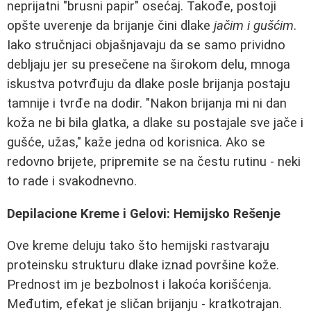
neprijatni "brusni papir" osećaj. Takođe, postoji
opšte uverenje da brijanje čini dlake
jačim i gušćim
.
Iako stručnjaci objašnjavaju da se samo prividno
debljaju jer su presečene na širokom delu, mnoga
iskustva potvrđuju da dlake posle brijanja postaju
tamnije i tvrđe na dodir. "Nakon brijanja mi ni dan
koža ne bi bila glatka, a dlake su postajale sve jače i
gušće, užas," kaže jedna od korisnica. Ako se
redovno brijete, pripremite se na čestu rutinu - neki
to rade i svakodnevno.
Depilacione Kreme i Gelovi: Hemijsko Rešenje
Ove kreme deluju tako što hemijski rastvaraju
proteinsku strukturu dlake iznad površine kože.
Prednost im je bezbolnost i lakoća korišćenja.
Međutim, efekat je sličan brijanju - kratkotrajan.