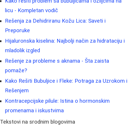
Kako rešiti problem sa bubuljicama i ožiljcima na
licu - Kompletan vodič
Rešenja za Dehidriranu Kožu Lica: Saveti i
Preporuke
Hijaluronska kiselina: Najbolji način za hidrataciju i
mladolik izgled
Rešenje za probleme s aknama - Šta zaista
pomaže?
Kako Rešiti Bubuljice i Fleke: Potraga za Uzrokom i
Rešenjem
Kontracepcijske pilule: Istina o hormonskim
promenama i iskustvima
Tekstovi na srodnim blogovima