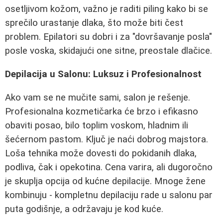
osetljivom kožom, važno je raditi piling kako bi se
sprečilo urastanje dlaka, što može biti čest
problem. Epilatori su dobri i za "dovršavanje posla"
posle voska, skidajući one sitne, preostale dlačice.
Depilacija u Salonu: Luksuz i Profesionalnost
Ako vam se ne mučite sami, salon je rešenje.
Profesionalna kozmetičarka će brzo i efikasno
obaviti posao, bilo toplim voskom, hladnim ili
šećernom pastom. Ključ je naći dobrog majstora.
Loša tehnika može dovesti do pokidanih dlaka,
podliva, čak i opekotina. Cena varira, ali dugoročno
je skuplja opcija od kućne depilacije. Mnoge žene
kombinuju - kompletnu depilaciju rade u salonu par
puta godišnje, a održavaju je kod kuće.