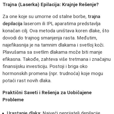
Trajna (Laserka) Epilacija: Krajnje Rešenje?
Za one koje su umorne od stalne borbe,
trajna
depilacija
laserom ili IPL aparatima predstavlja
konačan cilj. Ova metoda uništava koren dlake, što
dovodi do trajnog smanjenja rasta. Međutim,
najefikasnija je na tamnim dlakama i svetloj koži.
Plavušama sa svetlim dlakama može biti manje
efikasna. Takođe, zahteva više tretmana i značajnu
finansijsku investiciju. Postoji i briga oko
hormonskih promena (npr. trudnoća) koje mogu
potaći rast novih dlaka.
Praktični Saveti i Rešenja za Uobičajene
Probleme
Urastanje dlaka:
Najveći neprijatelj depilacije.