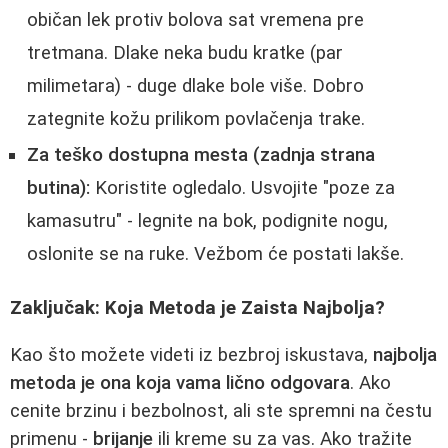
običan lek protiv bolova sat vremena pre
tretmana. Dlake neka budu kratke (par
milimetara) - duge dlake bole više. Dobro
zategnite kožu prilikom povlačenja trake.
Za teško dostupna mesta (zadnja strana
butina):
Koristite ogledalo. Usvojite "poze za
kamasutru" - legnite na bok, podignite nogu,
oslonite se na ruke. Vežbom će postati lakše.
Zaključak: Koja Metoda je Zaista Najbolja?
Kao što možete videti iz bezbroj iskustava,
najbolja
metoda je ona koja vama lično odgovara
. Ako
cenite brzinu i bezbolnost, ali ste spremni na čestu
primenu -
brijanje
ili kreme su za vas. Ako tražite