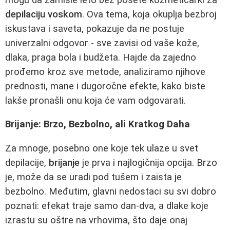
depilaciju voskom
. Ova tema, koja okuplja bezbroj
iskustava i saveta, pokazuje da ne postuje
univerzalni odgovor - sve zavisi od vaše kože,
dlaka, praga bola i budžeta. Hajde da zajedno
prođemo kroz sve metode, analiziramo njihove
prednosti, mane i dugoročne efekte, kako biste
lakše pronašli onu koja će vam odgovarati.
Brijanje: Brzo, Bezbolno, ali Kratkog Daha
Za mnoge, posebno one koje tek ulaze u svet
depilacije,
brijanje
je prva i najlogičnija opcija. Brzo
je, može da se uradi pod tušem i zaista je
bezbolno. Međutim, glavni nedostaci su svi dobro
poznati: efekat traje samo dan-dva, a dlake koje
izrastu su oštre na vrhovima, što daje onaj