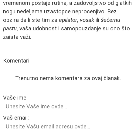
vremenom postaje rutina, a zadovoljstvo od glatkih
nogu nedeljama uzastopce neprocenjivo. Bez
obzira da li ste tim za
epilator
,
vosak
ili
šećernu
pastu
, vaša udobnost i samopouzdanje su ono što
zaista važi.
Komentari
Trenutno nema komentara za ovaj članak.
Vaše ime:
Vaš email: