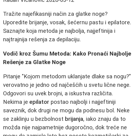
Tražite najefikasniji način za glatke noge?
Uporedite brijanje, vosak, šećernu pastu i epilatore.
Saznajte koja metoda je najbolja, najjeftinija i
najtrajnija rešenja za depilaciju.
Vodič kroz Šumu Metoda: Kako Pronaći Najbolje
Rešenje za Glatke Noge
Pitanje "Kojom metodom uklanjate dlake sa nogu?"
verovatno je jedno od najčešćih u svetu lične nege.
Odgovori su uvek brojni, a iskustva različita.
Nekima je
epilator
postao najbolji i najjeftiniji
saveznik, dok drugi ne mogu da podnesu bol. Neke
se zaklinju u bezbolnost
brijanja
, iako znaju da to
možda nije najpametnije dugoročno, dok treće ne
mogu da zamisle leto bez posete kozmetičarki za