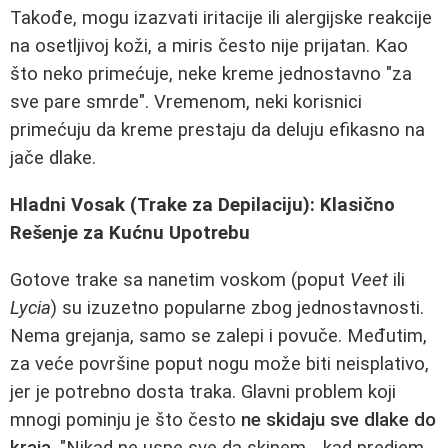
Takođe, mogu izazvati iritacije ili alergijske reakcije
na osetljivoj koži, a miris često nije prijatan. Kao
što neko primećuje, neke kreme jednostavno "za
sve pare smrde". Vremenom, neki korisnici
primećuju da kreme prestaju da deluju efikasno na
jače dlake.
Hladni Vosak (Trake za Depilaciju): Klasično
Rešenje za Kućnu Upotrebu
Gotove trake sa nanetim voskom (poput
Veet
ili
Lycia
) su izuzetno popularne zbog jednostavnosti.
Nema grejanja, samo se zalepi i povuče. Međutim,
za veće površine poput nogu može biti neisplativo,
jer je potrebno dosta traka. Glavni problem koji
mnogi pominju je što često
ne skidaju sve dlake do
kraja
. "Nikad ne uspe sve da skinem... kad predjem