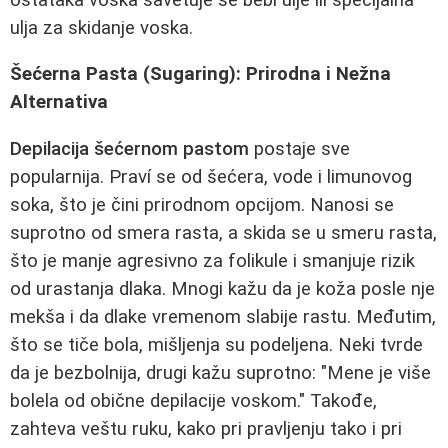
ulja za skidanje voska.
Šećerna Pasta (Sugaring): Prirodna i Nežna
Alternativa
Depilacija šećernom pastom
postaje sve
popularnija. Praví se od šećera, vode i limunovog
soka, što je čini prirodnom opcijom. Nanosi se
suprotno od smera rasta, a skida se u smeru rasta,
što je manje agresivno za folikule i smanjuje rizik
od urastanja dlaka. Mnogi kažu da je koža posle nje
mekša i da dlake vremenom slabije rastu. Međutim,
što se tiče bola, mišljenja su podeljena. Neki tvrde
da je bezbolnija, drugi kažu suprotno: "Mene je više
bolela od obične depilacije voskom." Takođe,
zahteva veštu ruku, kako pri pravljenju tako i pri