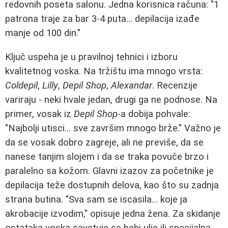
redovnih poseta salonu. Jedna korisnica računa: "1
patrona traje za bar 3-4 puta... depilacija izađe
manje od 100 din."
Ključ uspeha je u pravilnoj tehnici i izboru
kvalitetnog voska. Na tržištu ima mnogo vrsta:
Coldepil
,
Lilly
,
Depil Shop
,
Alexandar
. Recenzije
variraju - neki hvale jedan, drugi ga ne podnose. Na
primer, vosak iz
Depil Shop
-a dobija pohvale:
"Najbolji utisci... sve završim mnogo brže." Važno je
da se vosak dobro zagreje, ali ne previše, da se
nanese tanjim slojem i da se traka povuče brzo i
paralelno sa kožom. Glavni izazov za početnike je
depilacija teže dostupnih delova, kao što su zadnja
strana butina. "Sva sam se iscasila... koje ja
akrobacije izvodim," opisuje jedna žena. Za skidanje
ostataka voska savetuje se bebi ulje ili specijalna