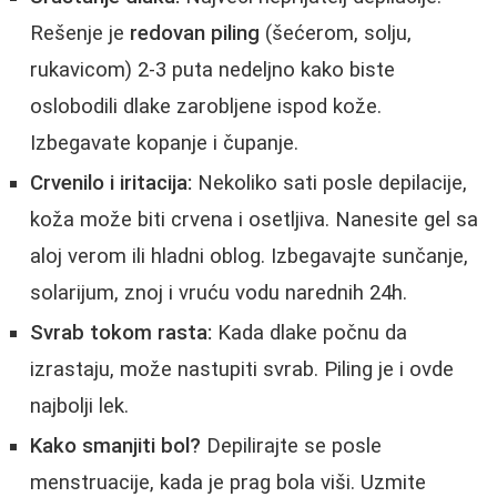
Rešenje je
redovan piling
(šećerom, solju,
rukavicom) 2-3 puta nedeljno kako biste
oslobodili dlake zarobljene ispod kože.
Izbegavate kopanje i čupanje.
Crvenilo i iritacija:
Nekoliko sati posle depilacije,
koža može biti crvena i osetljiva. Nanesite gel sa
aloj verom ili hladni oblog. Izbegavajte sunčanje,
solarijum, znoj i vruću vodu narednih 24h.
Svrab tokom rasta:
Kada dlake počnu da
izrastaju, može nastupiti svrab. Piling je i ovde
najbolji lek.
Kako smanjiti bol?
Depilirajte se posle
menstruacije, kada je prag bola viši. Uzmite