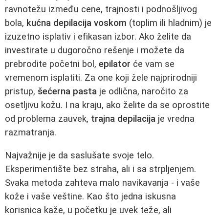
ravnotežu između cene, trajnosti i podnošljivog
bola,
kućna depilacija voskom
(toplim ili hladnim) je
izuzetno isplativ i efikasan izbor. Ako želite da
investirate u dugoročno rešenje i možete da
prebrodite početni bol,
epilator
će vam se
vremenom isplatiti. Za one koji žele najprirodniji
pristup,
šećerna pasta
je odlična, naročito za
osetljivu kožu. I na kraju, ako želite da se oprostite
od problema zauvek,
trajna depilacija
je vredna
razmatranja.
Najvažnije je da saslušate svoje telo.
Eksperimentište bez straha, ali i sa strpljenjem.
Svaka metoda zahteva malo navikavanja - i vaše
kože i vaše veštine. Kao što jedna iskusna
korisnica kaže, u početku je uvek teže, ali