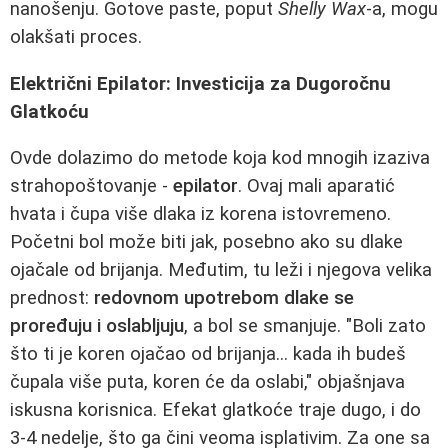
nanošenju. Gotove paste, poput
Shelly Wax
-a, mogu
olakšati proces.
Električni Epilator: Investicija za Dugoročnu
Glatkoću
Ovde dolazimo do metode koja kod mnogih izaziva
strahopoštovanje -
epilator
. Ovaj mali aparatić
hvata i čupa više dlaka iz korena istovremeno.
Početni bol može biti jak, posebno ako su dlake
ojačale od brijanja. Međutim, tu leži i njegova velika
prednost:
redovnom upotrebom dlake se
proređuju i oslabljuju
, a bol se smanjuje. "Boli zato
što ti je koren ojačao od brijanja... kada ih budeš
čupala više puta, koren će da oslabi," objašnjava
iskusna korisnica. Efekat glatkoće traje dugo, i do
3-4 nedelje, što ga čini veoma isplativim. Za one sa