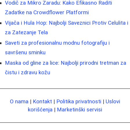
Vodič za Mikro Zaradu: Kako Efikasno Raditi
Zadatke na Crowdflower Platformi
Vijača i Hula Hop: Najbolji Saveznici Protiv Celulita i
za Zatezanje Tela
Saveti za profesionalnu modnu fotografiju i
savršenu sminku
Maska od gline za lice: Najbolji prirodni tretman za
čistu i zdravu kožu
O nama
|
Kontakt
|
Politika privatnosti
|
Uslovi
korišćenja
|
Marketinški servisi