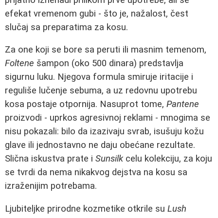
efekat vremenom gubi - što je, nažalost, čest
slučaj sa preparatima za kosu.
Za one koji se bore sa peruti ili masnim temenom,
Foltene
šampon (oko 500 dinara) predstavlja
sigurnu luku. Njegova formula smiruje iritacije i
reguliše lučenje sebuma, a uz redovnu upotrebu
kosa postaje otpornija. Nasuprot tome,
Pantene
proizvodi - uprkos agresivnoj reklami - mnogima se
nisu pokazali: bilo da izazivaju svrab, isušuju kožu
glave ili jednostavno ne daju obećane rezultate.
Slična iskustva prate i
Sunsilk
celu kolekciju, za koju
se tvrdi da nema nikakvog dejstva na kosu sa
izraženijim potrebama.
Ljubiteljke prirodne kozmetike otkrile su
Lush