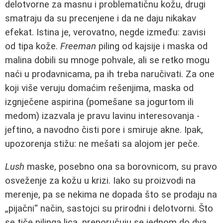
delotvorne za masnu i problematičnu kožu, drugi
smatraju da su precenjene i da ne daju nikakav
efekat. Istina je, verovatno, negde između: zavisi
od tipa kože.
Freeman
piling od kajsije i maska od
malina dobili su mnoge pohvale, ali se retko mogu
naći u prodavnicama, pa ih treba naručivati. Za one
koji više veruju domaćim rešenjima, maska od
izgnječene aspirina (pomešane sa jogurtom ili
medom) izazvala je pravu lavinu interesovanja -
jeftino, a navodno čisti pore i smiruje akne. Ipak,
upozorenja stižu: ne mešati sa alojom jer peče.
Lush
maske, posebno ona sa borovnicom, su pravo
osveženje za kožu u krizi. Iako su proizvodi na
merenje, pa se nekima ne dopada što se prodaju na
„pijačni“ način, sastojci su prirodni i delotvorni. Što
se tiče pilinga lica, preporučuju se jednom do dva