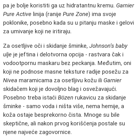
pa je bolje koristiti ga uz hidratantnu kremu.
Garnier
Pure Active
linija (ranije
Pure Zone
) ima svoje
poklonike, posebno kada su u pitanju maske i gelovi
za umivanje koji ne iritiraju.
Za osetljive oči i skidanje šminke,
Johnson’s baby
ulje
je jeftina i delotvorna opcija - rastvara čak i
vodootpornu maskaru bez peckanja. Međutim, oni
koji ne podnose masne teksture radije posežu za
Nivea
maramicama za osetljivu kožu ili
Garnier
skidačem koji je dovoljno blag i osvežavajući.
Posebno treba istaći
Bözen
rukavicu za skidanje
šminke - samo voda i ništa više, nema hemije, a
koža ostaje besprekorno čista. Mnoge su bile
skeptične, ali nakon prvog korišćenja postale su
njene najveće zagovornice.