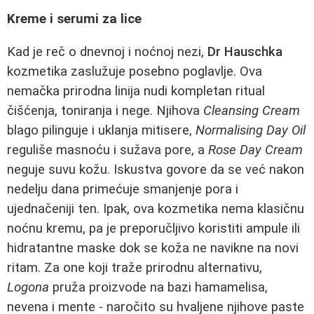
Kreme i serumi za lice
Kad je reč o dnevnoj i noćnoj nezi,
Dr Hauschka
kozmetika zaslužuje posebno poglavlje. Ova
nemačka prirodna linija nudi kompletan ritual
čišćenja, toniranja i nege. Njihova
Cleansing Cream
blago pilinguje i uklanja mitisere,
Normalising Day Oil
reguliše masnoću i sužava pore, a
Rose Day Cream
neguje suvu kožu. Iskustva govore da se već nakon
nedelju dana primećuje smanjenje pora i
ujednačeniji ten. Ipak, ova kozmetika nema klasičnu
noćnu kremu, pa je preporučljivo koristiti ampule ili
hidratantne maske dok se koža ne navikne na novi
ritam. Za one koji traže prirodnu alternativu,
Logona
pruža proizvode na bazi hamamelisa,
nevena i mente - naročito su hvaljene njihove paste