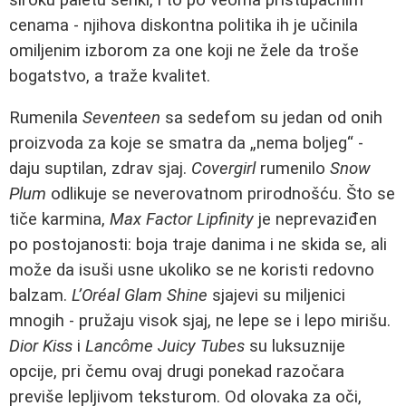
cenama - njihova diskontna politika ih je učinila
omiljenim izborom za one koji ne žele da troše
bogatstvo, a traže kvalitet.
Rumenila
Seventeen
sa sedefom su jedan od onih
proizvoda za koje se smatra da „nema boljeg“ -
daju suptilan, zdrav sjaj.
Covergirl
rumenilo
Snow
Plum
odlikuje se neverovatnom prirodnošću. Što se
tiče karmina,
Max Factor Lipfinity
je neprevaziđen
po postojanosti: boja traje danima i ne skida se, ali
može da isuši usne ukoliko se ne koristi redovno
balzam.
L’Oréal Glam Shine
sjajevi su miljenici
mnogih - pružaju visok sjaj, ne lepe se i lepo mirišu.
Dior Kiss
i
Lancôme Juicy Tubes
su luksuznije
opcije, pri čemu ovaj drugi ponekad razočara
previše lepljivom teksturom. Od olovaka za oči,