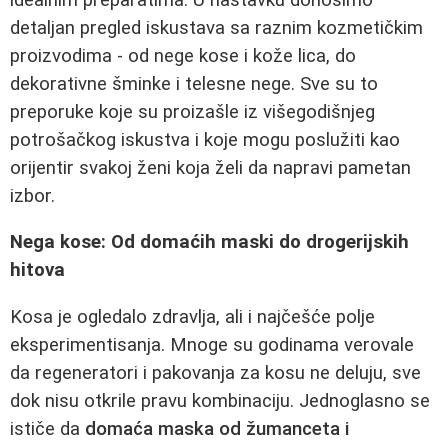
detaljan pregled iskustava sa raznim kozmetičkim
proizvodima - od nege kose i kože lica, do
dekorativne šminke i telesne nege. Sve su to
preporuke koje su proizašle iz višegodišnjeg
potrošačkog iskustva i koje mogu poslužiti kao
orijentir svakoj ženi koja želi da napravi pametan
izbor.
Nega kose: Od domaćih maski do drogerijskih
hitova
Kosa je ogledalo zdravlja, ali i najčešće polje
eksperimentisanja. Mnoge su godinama verovale
da regeneratori i pakovanja za kosu ne deluju, sve
dok nisu otkrile pravu kombinaciju. Jednoglasno se
ističe da
domaća maska od žumanceta i