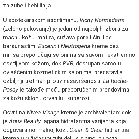
za zube i bebi linija.
U apotekarskom asortimanu,
Vichy Normaderm
(zeleno pakovanje) je jedan od najboljih izbora za
masnu kožu: matira, sužava pore i čini lice
baršunastim.
Eucerin
i
Neutrogena
kreme bez
mirisa preporučuju se onima sa suvom i ekstremno
osetljivom kožom, dok
RVB
, dostupan samo u
ovlašćenim kozmetičkim salonima, predstavlja
ozbiljniji tretman protiv nesavršenosti.
La Roche-
Posay
je takođe među preporučenim brendovima
za kožu sklonu crvenilu i kuperozi.
Osvrt na
Nivea Visage
kreme je ambivalentan: dok
je
Aqua Beauty
lagana hidratantna varijanta koja
odgovara normalnoj koži,
Clean & Clear
hidrantna
krema u ružičastoj tubi deluje sjajno, ali ostali