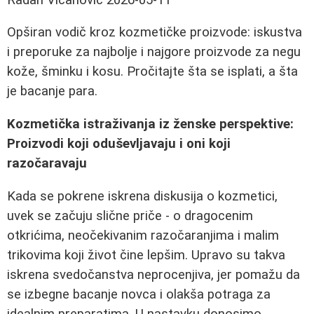
Opširan vodič kroz kozmetičke proizvode: iskustva
i preporuke za najbolje i najgore proizvode za negu
kože, šminku i kosu. Pročitajte šta se isplati, a šta
je bacanje para.
Kozmetička istraživanja iz ženske perspektive:
Proizvodi koji oduševljavaju i oni koji
razočaravaju
Kada se pokrene iskrena diskusija o kozmetici,
uvek se začuju slične priče - o dragocenim
otkrićima, neočekivanim razočaranjima i malim
trikovima koji život čine lepšim. Upravo su takva
iskrena svedočanstva neprocenjiva, jer pomažu da
se izbegne bacanje novca i olakša potraga za
idealnim preparatima. U nastavku donosimo