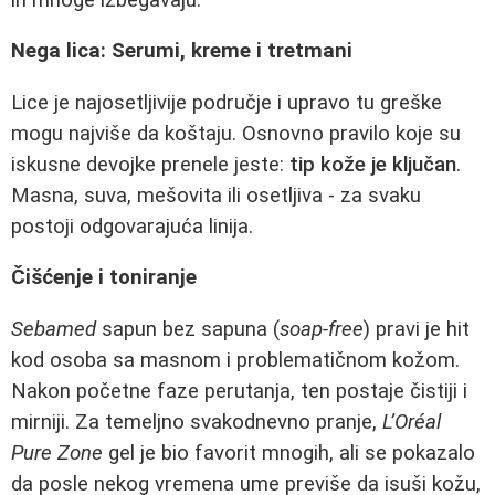
Nega lica: Serumi, kreme i tretmani
Lice je najosetljivije područje i upravo tu greške
mogu najviše da koštaju. Osnovno pravilo koje su
iskusne devojke prenele jeste:
tip kože je ključan
.
Masna, suva, mešovita ili osetljiva - za svaku
postoji odgovarajuća linija.
Čišćenje i toniranje
Sebamed
sapun bez sapuna (
soap-free
) pravi je hit
kod osoba sa masnom i problematičnom kožom.
Nakon početne faze perutanja, ten postaje čistiji i
mirniji. Za temeljno svakodnevno pranje,
L’Oréal
Pure Zone
gel je bio favorit mnogih, ali se pokazalo
da posle nekog vremena ume previše da isuši kožu,