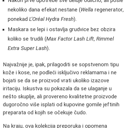
Nakon prve upotrebe sve deluje odlično, ali posle
nekoliko dana efekat nestane (
Wella
regenerator,
ponekad
L’Oréal Hydra Fresh
).
Maskara se lepi i ostavlja grudvice bez obzira
koliko se trudili (
Max Factor Lash Lift
,
Rimmel
Extra Super Lash
).
Najvažnije je, ipak, prilagoditi se sopstvenom tipu
kože i kose, ne podleći isključivo reklamama i ne
bojati se da se proizvod vrati ukoliko izazove
iritaciju. Iskustva su pokazala da se ulaganje u
nešto skuplje, ali provereno kvalitetne proizvode
dugoročno više isplati od kupovine gomile jeftinih
preparata od kojih se očekuje čudo.
Na kraju, ova kolekcija preporuka i opomena