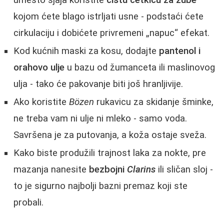
kojom ćete blago istrljati usne - podstaći ćete
cirkulaciju i dobićete privremeni „napuc“ efekat.
Kod kućnih maski za kosu, dodajte
pantenol i
orahovo ulje
u bazu od žumanceta ili maslinovog
ulja - tako će pakovanje biti još hranljivije.
Ako koristite
Bözen
rukavicu za skidanje šminke,
ne treba vam ni ulje ni mleko - samo voda.
Savršena je za putovanja, a koža ostaje sveža.
Kako biste produžili trajnost laka za nokte, pre
mazanja nanesite
bezbojni
Clarins
ili sličan sloj -
to je sigurno najbolji bazni premaz koji ste
probali.