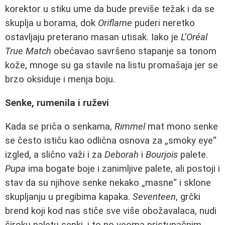
korektor u stiku ume da bude previše težak i da se
skuplja u borama, dok
Oriflame
puderi neretko
ostavljaju preterano masan utisak. Iako je
L’Oréal
True Match
obećavao savršeno stapanje sa tonom
kože, mnoge su ga stavile na listu promašaja jer se
brzo oksiduje i menja boju.
Senke, rumenila i ruževi
Kada se priča o senkama,
Rimmel
mat mono senke
se često ističu kao odlična osnova za „smoky eye“
izgled, a slično važi i za
Deborah
i
Bourjois
palete.
Pupa
ima bogate boje i zanimljive palete, ali postoji i
stav da su njihove senke nekako „masne“ i sklone
skupljanju u pregibima kapaka.
Seventeen
, grčki
brend koji kod nas stiče sve više obožavalaca, nudi
široku paletu senki, i to po veoma pristupačnim