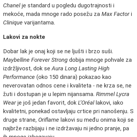
Chanel
je standard u pogledu dugotrajnosti i
mekoće, mada mnoge rado posežu za
Max Factor
i
Clinique
varijantama.
Lakovi za nokte
Dobar lak je onaj koji se ne ljušti i brzo suši.
Maybelline Forever Strong
dobija mnoge pohvale za
izdržljivost, dok se
Aura Long Lasting High
Performance
(oko 150 dinara) pokazao kao
neverovatan odnos cene i kvaliteta - ne krza se, ne
žuti i dostupan je u lepim nijansama.
Rimmel Lycra
Wear
je još jedan favorit, dok
L’Oréal
lakovi, iako
kvalitetni, ponekad ostavljaju crtice pri nanošenju. S
druge strane,
Oriflame
lakovi su među onima koji se
najbrže razbijaju i ne izdržavaju ni jedno pranje, pa
ih mnoge izbegavaju.