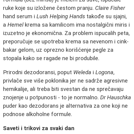
ruke koje su izložene čestom pranju.
Claire Fisher
hand serum i
Lush Helping Hands
takođe su sjajni,
a
Hemel
krema sa kamilicom ima nostalgični miris i
izuzetno je ekonomična. Za problem ispucalih peta,
preporučuje se upotreba krema sa nevenom i cink-
bakar gelom, uz oprezno korišćenje pegle za
stopala kako se ragade ne bi produbile.
Prirodni dezodoransi, poput
Weleda
i
Logona
,
privlače sve više poklonika jer ne sadrže agresivne
hemikalije, ali treba biti svestan da ne sprečavaju
znojenje u potpunosti - to je normalno.
Dr Hauschka
puder kao dezodorans je alternativa za one koji ne
podnose alkoholne formule.
Saveti i trikovi za svaki dan