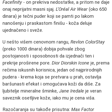
Facefinity
- on prekriva nedostatke, a pritom ne daje
onaj neprijatni masni sjaj.
L’Oréal Air Wear
(oko 650
dinara) je tečni puder koji se pamti po lakom
nanošenju i praskastom finišu - koža deluje
ujednačeno i sveže.
U nešto višem cenovnom rangu,
Revlon ColorStay
(preko 1000 dinara) dobija pohvale zbog
postojanosti i sposobnosti da izjednači ten i
prekrije proširene pore.
Dior Diorskin Icone
je, prema
rečima iskusnih korisnica, jedan od najprirodnijih
pudera - krema koja se pretvara u prah, ostavlja
baršunasti efekat i omogućava koži da diše. Za
ljubitelje mineralne šminke,
Jane Iredale
je veran
saveznik osetljive kože, iako mu je cena viša.
Razočaranja su takođe prisutna:
Max Factor