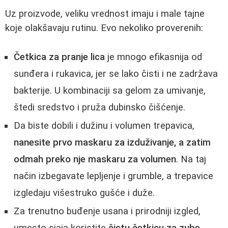
Uz proizvode, veliku vrednost imaju i male tajne
koje olakšavaju rutinu. Evo nekoliko proverenih:
Četkica za pranje lica
je mnogo efikasnija od
sunđera i rukavica, jer se lako čisti i ne zadržava
bakterije. U kombinaciji sa gelom za umivanje,
štedi sredstvo i pruža dubinsko čišćenje.
Da biste dobili i dužinu i volumen trepavica,
nanesite prvo maskaru za izduživanje, a zatim
odmah preko nje maskaru za volumen
. Na taj
način izbegavate lepljenje i grumble, a trepavice
izgledaju višestruko gušće i duže.
Za trenutno buđenje usana i prirodniji izgled,
umesto sjaja koristite
čistu četkicu za zube