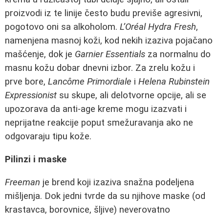
proizvodi iz te linije često budu previše agresivni,
pogotovo oni sa alkoholom.
L’Oréal Hydra Fresh
,
namenjena masnoj koži, kod nekih izaziva pojačano
mašćenje, dok je
Garnier Essentials
za normalnu do
masnu kožu dobar dnevni izbor. Za zrelu kožu i
prve bore,
Lancôme Primordiale
i
Helena Rubinstein
Expressionist
su skupe, ali delotvorne opcije, ali se
upozorava da anti-age kreme mogu izazvati i
neprijatne reakcije poput smežuravanja ako ne
odgovaraju tipu kože.
Pilinzi i maske
Freeman
je brend koji izaziva snažna podeljena
mišljenja. Dok jedni tvrde da su njihove maske (od
krastavca, borovnice, šljive) neverovatno