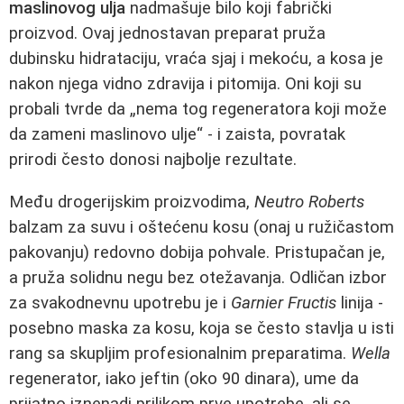
maslinovog ulja
nadmašuje bilo koji fabrički
proizvod. Ovaj jednostavan preparat pruža
dubinsku hidrataciju, vraća sjaj i mekoću, a kosa je
nakon njega vidno zdravija i pitomija. Oni koji su
probali tvrde da „nema tog regeneratora koji može
da zameni maslinovo ulje“ - i zaista, povratak
prirodi često donosi najbolje rezultate.
Među drogerijskim proizvodima,
Neutro Roberts
balzam za suvu i oštećenu kosu (onaj u ružičastom
pakovanju) redovno dobija pohvale. Pristupačan je,
a pruža solidnu negu bez otežavanja. Odličan izbor
za svakodnevnu upotrebu je i
Garnier Fructis
linija -
posebno maska za kosu, koja se često stavlja u isti
rang sa skupljim profesionalnim preparatima.
Wella
regenerator, iako jeftin (oko 90 dinara), ume da
prijatno iznenadi prilikom prve upotrebe, ali se