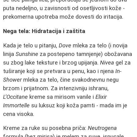
puta nedeljno, u zavisnosti od osetljivosti kože -
prekomerna upotreba može dovesti do iritacija.
Nega tela: Hidratacija i zaštita
Kada je telo u pitanju,
Dove
mleka za telo (i novija
linija
Sunshine
za postepeno tamnjenje) obožavana
su zbog lake teksture i brzog upijanja.
Nivea
gel za
tuširanje koji se pretvara u penu, kao i njena
In-
Shower
mleka za telo, čine svakodnevnu negu
brzom i prijatnom. Za intenzivniju ishranu,
L’Occitane
kreme sa mirisom vanile i
Elixir
Immortelle
su luksuz koji koža pamti - mada im je
cena visoka.
Kreme za ruke su posebna priča:
Neutrogena
formula (bez mirisa) je melem za suve, ispucale