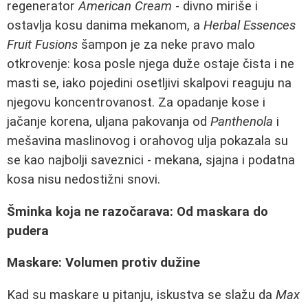
regenerator
American Cream
- divno miriše i
ostavlja kosu danima mekanom, a
Herbal Essences
Fruit Fusions
šampon je za neke pravo malo
otkrovenje: kosa posle njega duže ostaje čista i ne
masti se, iako pojedini osetljivi skalpovi reaguju na
njegovu koncentrovanost. Za opadanje kose i
jačanje korena, uljana pakovanja od
Panthenola
i
mešavina maslinovog i orahovog ulja pokazala su
se kao najbolji saveznici - mekana, sjajna i podatna
kosa nisu nedostižni snovi.
Šminka koja ne razočarava: Od maskara do
pudera
Maskare: Volumen protiv dužine
Kad su maskare u pitanju, iskustva se slažu da
Max