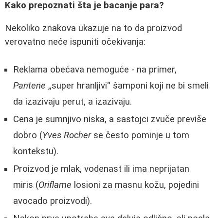
Kako prepoznati šta je bacanje para?
Nekoliko znakova ukazuje na to da proizvod
verovatno neće ispuniti očekivanja:
Reklama obećava nemoguće - na primer,
Pantene
„super hranljivi“ šamponi koji ne bi smeli
da izazivaju perut, a izazivaju.
Cena je sumnjivo niska, a sastojci zvuče previše
dobro (
Yves Rocher
se često pominje u tom
kontekstu).
Proizvod je mlak, vodenast ili ima neprijatan
miris (
Oriflame
losioni za masnu kožu, pojedini
avocado proizvodi).