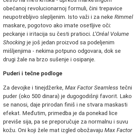
obećanoj revolucionarnoj formuli, čini trepavice
neupotrebljivo slepljenim. Isto važi i za neke
Rimmel
maskare, pogotovo ako imate osetljive oči:
peckanje i iritacija su česti pratioci.
L’Oréal Volume
Shocking
je još jedan proizvod sa podeljenim
mišljenjima - nekima potpuno odgovara, dok se
drugi žale na brzo sušenje i osipanje.
Puderi i tečne podloge
Za devojke i tinejdžerke,
Max Factor Seamless
tečni
puder (oko 500 dinara) je dugogodišnji favorit. Lako
se nanosi, daje prirodan finiš i ne stvara maskasti
efekat. Međutim, primedba je da ponekad lice
previše sija, pa se preporučuje za normalnu i suvu
kožu. Oni koji žele mat izgled obožavaju
Max Factor