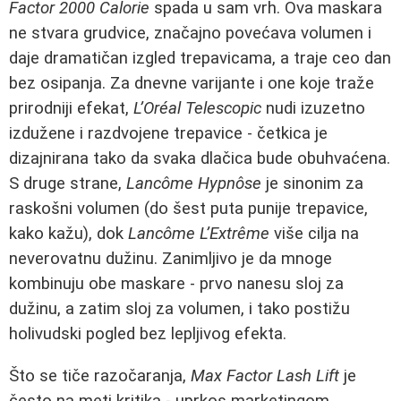
Factor 2000 Calorie
spada u sam vrh. Ova maskara
ne stvara grudvice, značajno povećava volumen i
daje dramatičan izgled trepavicama, a traje ceo dan
bez osipanja. Za dnevne varijante i one koje traže
prirodniji efekat,
L’Oréal Telescopic
nudi izuzetno
izdužene i razdvojene trepavice - četkica je
dizajnirana tako da svaka dlačica bude obuhvaćena.
S druge strane,
Lancôme Hypnôse
je sinonim za
raskošni volumen (do šest puta punije trepavice,
kako kažu), dok
Lancôme L’Extrême
više cilja na
neverovatnu dužinu. Zanimljivo je da mnoge
kombinuju obe maskare - prvo nanesu sloj za
dužinu, a zatim sloj za volumen, i tako postižu
holivudski pogled bez lepljivog efekta.
Što se tiče razočaranja,
Max Factor Lash Lift
je
često na meti kritika - uprkos marketingom