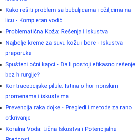
Kako rešiti problem sa bubuljicama i ožiljcima na
licu - Kompletan vodič
Problematična Koža: Rešenja i Iskustva
Najbolje kreme za suvu kožu i bore - Iskustva i
preporuke
Spušteni očni kapci - Da li postoji efikasno rešenje
bez hirurgije?
Kontracepcijske pilule: Istina o hormonskim
promenama i iskustvima
Prevencija raka dojke - Pregledi i metode za rano
otkrivanje
Koralna Voda: Lična Iskustva i Potencijalne
Prednosti