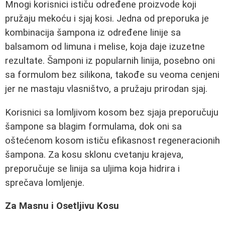
Mnogi korisnici ističu određene proizvode koji
pružaju mekoću i sjaj kosi. Jedna od preporuka je
kombinacija šampona iz određene linije sa
balsamom od limuna i melise, koja daje izuzetne
rezultate. Šamponi iz popularnih linija, posebno oni
sa formulom bez silikona, takođe su veoma cenjeni
jer ne mastaju vlasništvo, a pružaju prirodan sjaj.
Korisnici sa lomljivom kosom bez sjaja preporučuju
šampone sa blagim formulama, dok oni sa
oštećenom kosom ističu efikasnost regeneracionih
šampona. Za kosu sklonu cvetanju krajeva,
preporučuje se linija sa uljima koja hidrira i
sprečava lomljenje.
Za Masnu i Osetljivu Kosu