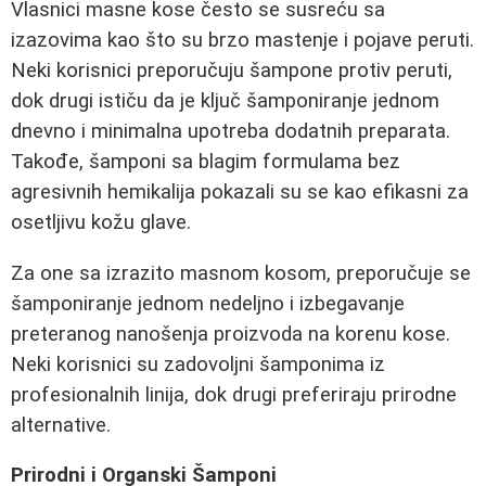
Vlasnici masne kose često se susreću sa
izazovima kao što su brzo mastenje i pojave peruti.
Neki korisnici preporučuju šampone protiv peruti,
dok drugi ističu da je ključ šamponiranje jednom
dnevno i minimalna upotreba dodatnih preparata.
Takođe, šamponi sa blagim formulama bez
agresivnih hemikalija pokazali su se kao efikasni za
osetljivu kožu glave.
Za one sa izrazito masnom kosom, preporučuje se
šamponiranje jednom nedeljno i izbegavanje
preteranog nanošenja proizvoda na korenu kose.
Neki korisnici su zadovoljni šamponima iz
profesionalnih linija, dok drugi preferiraju prirodne
alternative.
Prirodni i Organski Šamponi