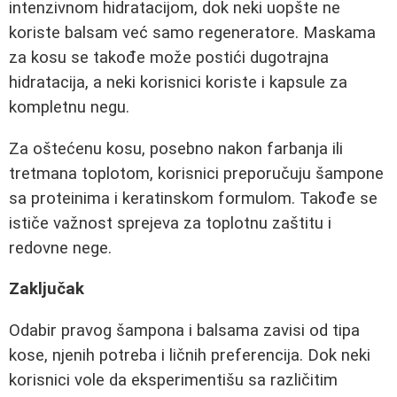
intenzivnom hidratacijom, dok neki uopšte ne
koriste balsam već samo regeneratore. Maskama
za kosu se takođe može postići dugotrajna
hidratacija, a neki korisnici koriste i kapsule za
kompletnu negu.
Za oštećenu kosu, posebno nakon farbanja ili
tretmana toplotom, korisnici preporučuju šampone
sa proteinima i keratinskom formulom. Takođe se
ističe važnost sprejeva za toplotnu zaštitu i
redovne nege.
Zaključak
Odabir pravog šampona i balsama zavisi od tipa
kose, njenih potreba i ličnih preferencija. Dok neki
korisnici vole da eksperimentišu sa različitim