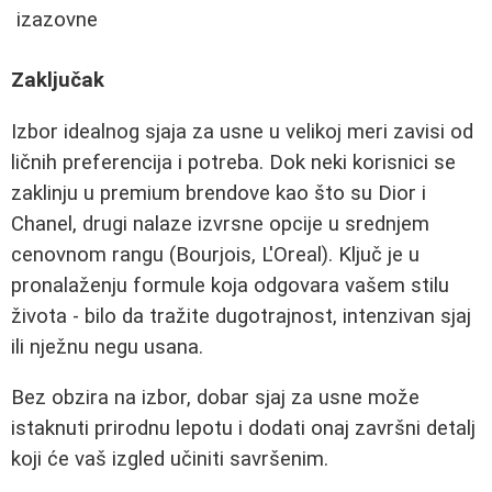
izazovne
Zaključak
Izbor idealnog sjaja za usne u velikoj meri zavisi od
ličnih preferencija i potreba. Dok neki korisnici se
zaklinju u premium brendove kao što su Dior i
Chanel, drugi nalaze izvrsne opcije u srednjem
cenovnom rangu (Bourjois, L'Oreal). Ključ je u
pronalaženju formule koja odgovara vašem stilu
života - bilo da tražite dugotrajnost, intenzivan sjaj
ili nježnu negu usana.
Bez obzira na izbor, dobar sjaj za usne može
istaknuti prirodnu lepotu i dodati onaj završni detalj
koji će vaš izgled učiniti savršenim.