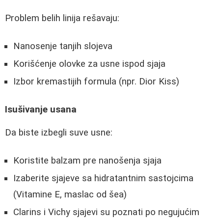
Problem belih linija rešavaju:
Nanosenje tanjih slojeva
Korišćenje olovke za usne ispod sjaja
Izbor kremastijih formula (npr. Dior Kiss)
Isušivanje usana
Da biste izbegli suve usne:
Koristite balzam pre nanošenja sjaja
Izaberite sjajeve sa hidratantnim sastojcima
(Vitamine E, maslac od šea)
Clarins i Vichy sjajevi su poznati po negujućim