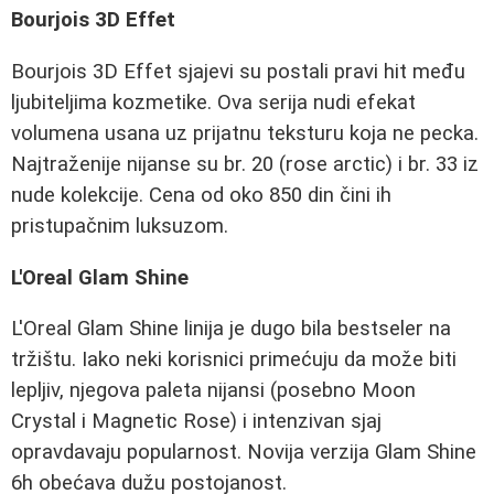
Bourjois 3D Effet
Bourjois 3D Effet sjajevi su postali pravi hit među
ljubiteljima kozmetike. Ova serija nudi efekat
volumena usana uz prijatnu teksturu koja ne pecka.
Najtraženije nijanse su br. 20 (rose arctic) i br. 33 iz
nude kolekcije. Cena od oko 850 din čini ih
pristupačnim luksuzom.
L'Oreal Glam Shine
L'Oreal Glam Shine linija je dugo bila bestseler na
tržištu. Iako neki korisnici primećuju da može biti
lepljiv, njegova paleta nijansi (posebno Moon
Crystal i Magnetic Rose) i intenzivan sjaj
opravdavaju popularnost. Novija verzija Glam Shine
6h obećava dužu postojanost.