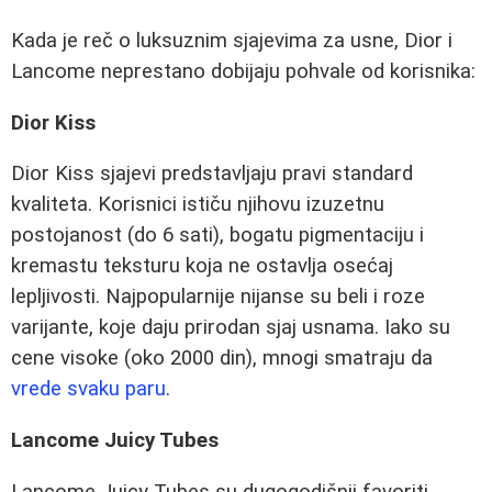
Kada je reč o luksuznim sjajevima za usne, Dior i
Lancome neprestano dobijaju pohvale od korisnika:
Dior Kiss
Dior Kiss sjajevi predstavljaju pravi standard
kvaliteta. Korisnici ističu njihovu izuzetnu
postojanost (do 6 sati), bogatu pigmentaciju i
kremastu teksturu koja ne ostavlja osećaj
lepljivosti. Najpopularnije nijanse su beli i roze
varijante, koje daju prirodan sjaj usnama. Iako su
cene visoke (oko 2000 din), mnogi smatraju da
vrede svaku paru
.
Lancome Juicy Tubes
Lancome Juicy Tubes su dugogodišnji favoriti.