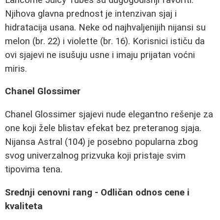
Njihova glavna prednost je intenzivan sjaj i
hidratacija usana. Neke od najhvaljenijih nijansi su
melon (br. 22) i violette (br. 16). Korisnici ističu da
ovi sjajevi ne isušuju usne i imaju prijatan voćni
miris.
Chanel Glossimer
Chanel Glossimer sjajevi nude elegantno rešenje za
one koji žele blistav efekat bez preteranog sjaja.
Nijansa Astral (104) je posebno popularna zbog
svog univerzalnog prizvuka koji pristaje svim
tipovima tena.
Srednji cenovni rang - Odličan odnos cene i
kvaliteta