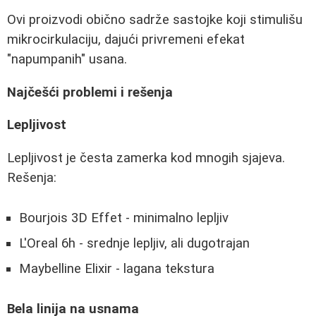
Ovi proizvodi obično sadrže sastojke koji stimulišu
mikrocirkulaciju, dajući privremeni efekat
"napumpanih" usana.
Najčešći problemi i rešenja
Lepljivost
Lepljivost je česta zamerka kod mnogih sjajeva.
Rešenja:
Bourjois 3D Effet - minimalno lepljiv
L'Oreal 6h - srednje lepljiv, ali dugotrajan
Maybelline Elixir - lagana tekstura
Bela linija na usnama