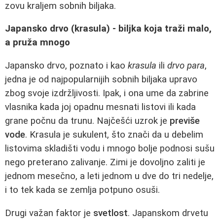
zovu kraljem sobnih biljaka.
Japansko drvo (krasula) - biljka koja traži malo,
a pruža mnogo
Japansko drvo, poznato i kao
krasula
ili
drvo para
,
jedna je od najpopularnijih sobnih biljaka upravo
zbog svoje izdržljivosti. Ipak, i ona ume da zabrine
vlasnika kada joj opadnu mesnati listovi ili kada
grane počnu da trunu. Najčešći uzrok je
previše
vode
. Krasula je sukulent, što znači da u debelim
listovima skladišti vodu i mnogo bolje podnosi sušu
nego preterano zalivanje. Zimi je dovoljno zaliti je
jednom mesečno, a leti jednom u dve do tri nedelje,
i to tek kada se zemlja potpuno osuši.
Drugi važan faktor je
svetlost
. Japanskom drvetu