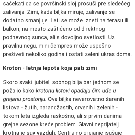
sačekati da se površinski sloj prosuši pre sledećeg
zalivanja. Zimi, kada biljka miruje, zalivanje se
dodatno smanjuje. Leti se može izneti na terasu ili
balkon, na mesto zaštićeno od direktnog
podnevnog sunca, ali s dovoljno svetlosti. Uz
pravilnu negu, mini čempres može uspešno
preživeti nekoliko godina i ostati zeleni ukras doma.
Kroton - letnja lepota koja pati zimi
Skoro svaki ljubitelj sobnog bilja bar jednom se
požalio kako
krotonu listovi opadaju čim uđe u
grejanu prostoriju
. Ova biljka neverovatno šarenih
listova - žutih, narandžastih, crvenih i zelenih -
tokom leta izgleda raskošno, ali s prvim danima
grejne sezone kreće problem. Glavni neprijatelj
krotna je
suv vazduh
. Centralno grejanje isušuje