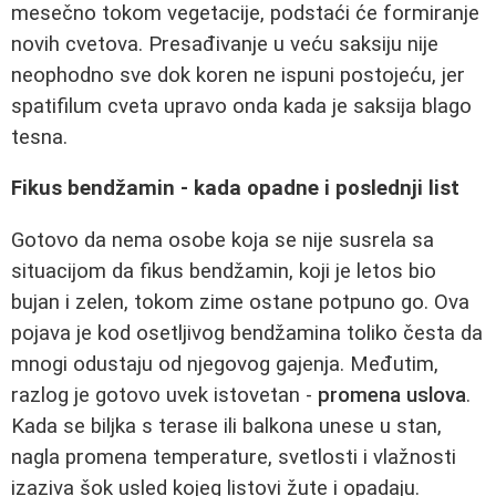
mesečno tokom vegetacije, podstaći će formiranje
novih cvetova. Presađivanje u veću saksiju nije
neophodno sve dok koren ne ispuni postojeću, jer
spatifilum cveta upravo onda kada je saksija blago
tesna.
Fikus bendžamin - kada opadne i poslednji list
Gotovo da nema osobe koja se nije susrela sa
situacijom da fikus bendžamin, koji je letos bio
bujan i zelen, tokom zime ostane potpuno go. Ova
pojava je kod osetljivog bendžamina toliko česta da
mnogi odustaju od njegovog gajenja. Međutim,
razlog je gotovo uvek istovetan -
promena uslova
.
Kada se biljka s terase ili balkona unese u stan,
nagla promena temperature, svetlosti i vlažnosti
izaziva šok usled kojeg listovi žute i opadaju.