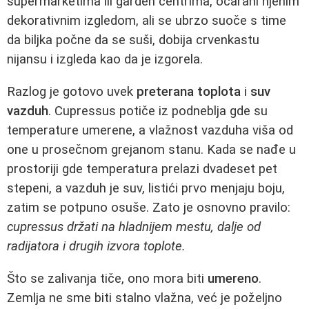
supermarketima ili garden centrima, očarani njenim
dekorativnim izgledom, ali se ubrzo suoče s time
da biljka počne da se suši, dobija crvenkastu
nijansu i izgleda kao da je izgorela.
Razlog je gotovo uvek
preterana toplota
i
suv
vazduh
. Cupressus potiče iz podneblja gde su
temperature umerene, a vlažnost vazduha viša od
one u prosečnom grejanom stanu. Kada se nađe u
prostoriji gde temperatura prelazi dvadeset pet
stepeni, a vazduh je suv, listići prvo menjaju boju,
zatim se potpuno osuše. Zato je osnovno pravilo:
cupressus držati na hladnijem mestu, dalje od
radijatora i drugih izvora toplote.
Što se zalivanja tiče, ono mora biti
umereno
.
Zemlja ne sme biti stalno vlažna, već je poželjno