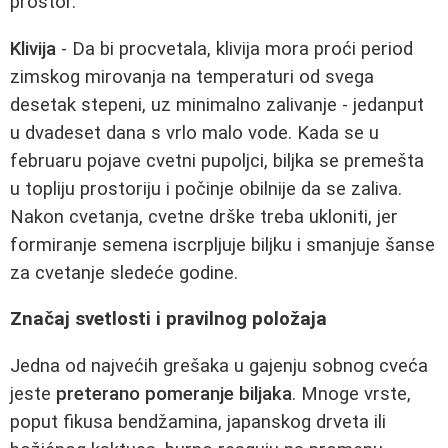
prostor.
Klivija
- Da bi procvetala, klivija mora proći period
zimskog mirovanja na temperaturi od svega
desetak stepeni, uz minimalno zalivanje - jedanput
u dvadeset dana s vrlo malo vode. Kada se u
februaru pojave cvetni pupoljci, biljka se premešta
u topliju prostoriju i počinje obilnije da se zaliva.
Nakon cvetanja, cvetne drške treba ukloniti, jer
formiranje semena iscrpljuje biljku i smanjuje šanse
za cvetanje sledeće godine.
Značaj svetlosti i pravilnog položaja
Jedna od najvećih grešaka u gajenju sobnog cveća
jeste
preterano pomeranje biljaka
. Mnoge vrste,
poput fikusa bendžamina, japanskog drveta ili