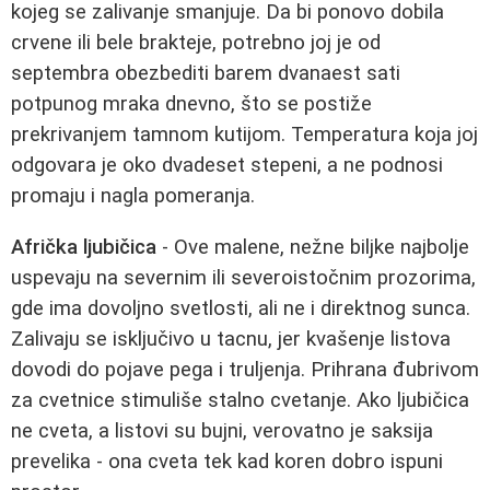
kojeg se zalivanje smanjuje. Da bi ponovo dobila
crvene ili bele brakteje, potrebno joj je od
septembra obezbediti barem dvanaest sati
potpunog mraka dnevno, što se postiže
prekrivanjem tamnom kutijom. Temperatura koja joj
odgovara je oko dvadeset stepeni, a ne podnosi
promaju i nagla pomeranja.
Afrička ljubičica
- Ove malene, nežne biljke najbolje
uspevaju na severnim ili severoistočnim prozorima,
gde ima dovoljno svetlosti, ali ne i direktnog sunca.
Zalivaju se isključivo u tacnu, jer kvašenje listova
dovodi do pojave pega i truljenja. Prihrana đubrivom
za cvetnice stimuliše stalno cvetanje. Ako ljubičica
ne cveta, a listovi su bujni, verovatno je saksija
prevelika - ona cveta tek kad koren dobro ispuni