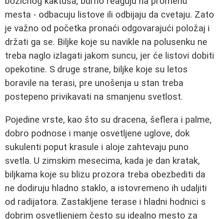
božićnog kaktusa, burno reaguju na promenu
mesta - odbacuju listove ili odbijaju da cvetaju. Zato
je važno od početka pronaći odgovarajući položaj i
držati ga se. Biljke koje su navikle na polusenku ne
treba naglo izlagati jakom suncu, jer će listovi dobiti
opekotine. S druge strane, biljke koje su letos
boravile na terasi, pre unošenja u stan treba
postepeno privikavati na smanjenu svetlost.
Pojedine vrste, kao što su dracena, šeflera i palme,
dobro podnose i manje osvetljene uglove, dok
sukulenti poput krasule i aloje zahtevaju puno
svetla. U zimskim mesecima, kada je dan kratak,
biljkama koje su blizu prozora treba obezbediti da
ne dodiruju hladno staklo, a istovremeno ih udaljiti
od radijatora. Zastakljene terase i hladni hodnici s
dobrim osvetljenjem često su idealno mesto za