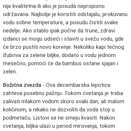
nije kvalitetna ili ako je posuda nepropisno
održavana. Najbolje je koristiti odstajalu, prokuvanu
vodu sobne temperature, a posudu čistiti svake
nedelje. Ako stablo ipak počne da trune, zdravi
izdanci se mogu odseći i staviti u svežu vodu, gde
će brzo pustiti novo korenje. Nekoliko kapi tečnog
đubriva za zelene biljke, dodato u vodu jednom
mesečno, pomoći će da bambus ostane sjajan i
zelen.
Božićna zvezda
- Ova decembarska lepotica
zahteva posebnu pažnju. Tokom cvetanja je treba
zalivati mlakom vodom skoro svaki dan, ali malom
količinom, a nikako ne dozvoliti da voda stoji u
podmetaču. Listovi se ne smeju kvasiti. Nakon
cvetanja, biljka ulazi u period mirovanja, tokom