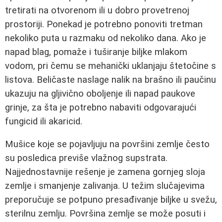
tretirati na otvorenom ili u dobro provetrenoj
prostoriji. Ponekad je potrebno ponoviti tretman
nekoliko puta u razmaku od nekoliko dana. Ako je
napad blag, pomaže i tuširanje biljke mlakom
vodom, pri čemu se mehanički uklanjaju štetočine s
listova. Beličaste naslage nalik na brašno ili paučinu
ukazuju na gljivično oboljenje ili napad paukove
grinje, za šta je potrebno nabaviti odgovarajući
fungicid ili akaricid.
Mušice koje se pojavljuju na površini zemlje često
su posledica previše vlažnog supstrata.
Najjednostavnije rešenje je zamena gornjeg sloja
zemlje i smanjenje zalivanja. U težim slučajevima
preporučuje se potpuno presađivanje biljke u svežu,
sterilnu zemlju. Površina zemlje se može posuti i