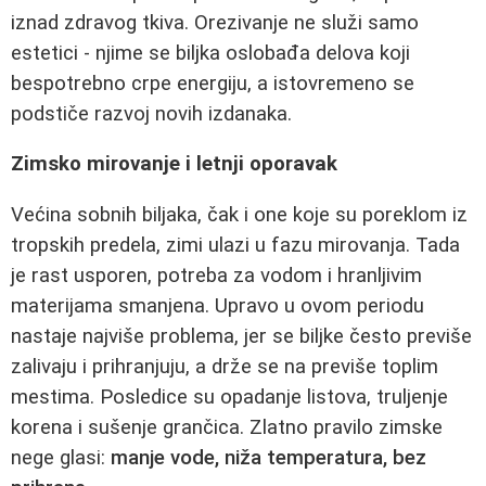
iznad zdravog tkiva. Orezivanje ne služi samo
estetici - njime se biljka oslobađa delova koji
bespotrebno crpe energiju, a istovremeno se
podstiče razvoj novih izdanaka.
Zimsko mirovanje i letnji oporavak
Većina sobnih biljaka, čak i one koje su poreklom iz
tropskih predela, zimi ulazi u fazu mirovanja. Tada
je rast usporen, potreba za vodom i hranljivim
materijama smanjena. Upravo u ovom periodu
nastaje najviše problema, jer se biljke često previše
zalivaju i prihranjuju, a drže se na previše toplim
mestima. Posledice su opadanje listova, truljenje
korena i sušenje grančica. Zlatno pravilo zimske
nege glasi:
manje vode, niža temperatura, bez