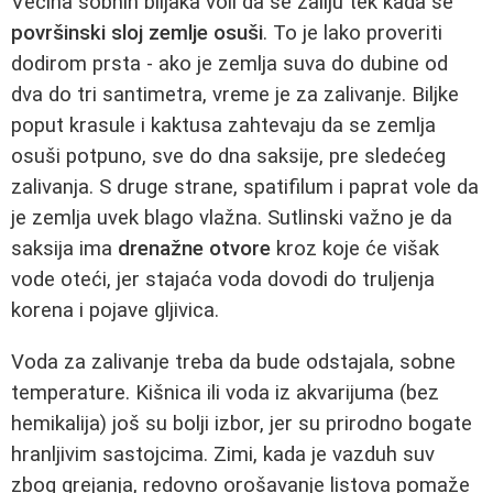
Većina sobnih biljaka voli da se zaliju tek kada se
površinski sloj zemlje osuši
. To je lako proveriti
dodirom prsta - ako je zemlja suva do dubine od
dva do tri santimetra, vreme je za zalivanje. Biljke
poput krasule i kaktusa zahtevaju da se zemlja
osuši potpuno, sve do dna saksije, pre sledećeg
zalivanja. S druge strane, spatifilum i paprat vole da
je zemlja uvek blago vlažna. Sutlinski važno je da
saksija ima
drenažne otvore
kroz koje će višak
vode oteći, jer stajaća voda dovodi do truljenja
korena i pojave gljivica.
Voda za zalivanje treba da bude odstajala, sobne
temperature. Kišnica ili voda iz akvarijuma (bez
hemikalija) još su bolji izbor, jer su prirodno bogate
hranljivim sastojcima. Zimi, kada je vazduh suv
zbog grejanja, redovno orošavanje listova pomaže