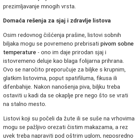
prezimljavanje mnogih vrsta.
Domaća rešenja za sjaj i zdravlje listova
Osim redovnog čišćenja prašine, listovi sobnih
biljaka mogu se povremeno prebrisati
pivom sobne
temperature
- ono im daje prirodan sjaj i
istovremeno deluje kao blaga folijarna prihrana.
Ovo se naročito preporučuje za biljke s krupnim,
glatkim listovima, poput spatifiluma, fikusa ili
difenbahije. Nakon nanošenja piva, biljku treba
ostaviti u kadi da se okaplje pre nego što se vrati
na stalno mesto.
Listovi koji su počeli da žute ili se suše na vrhovima
mogu se pažljivo orezati čistim makazama, a rez
uvek treba napraviti pod oštrim uglom, neposredno