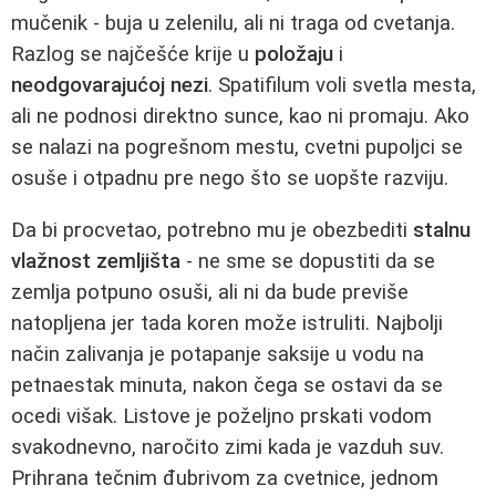
mučenik - buja u zelenilu, ali ni traga od cvetanja.
Razlog se najčešće krije u
položaju
i
neodgovarajućoj nezi
. Spatifilum voli svetla mesta,
ali ne podnosi direktno sunce, kao ni promaju. Ako
se nalazi na pogrešnom mestu, cvetni pupoljci se
osuše i otpadnu pre nego što se uopšte razviju.
Da bi procvetao, potrebno mu je obezbediti
stalnu
vlažnost zemljišta
- ne sme se dopustiti da se
zemlja potpuno osuši, ali ni da bude previše
natopljena jer tada koren može istruliti. Najbolji
način zalivanja je potapanje saksije u vodu na
petnaestak minuta, nakon čega se ostavi da se
ocedi višak. Listove je poželjno prskati vodom
svakodnevno, naročito zimi kada je vazduh suv.
Prihrana tečnim đubrivom za cvetnice, jednom