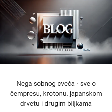
Nega sobnog cveća - sve o
čempresu, krotonu, japanskom
drvetu i drugim biljkama