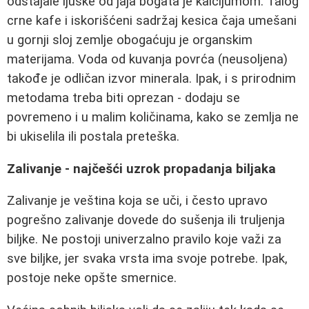
odstajale ljuske od jaja bogata je kalcijumom. Talog
crne kafe i iskorišćeni sadržaj kesica čaja umešani
u gornji sloj zemlje obogaćuju je organskim
materijama. Voda od kuvanja povrća (neusoljena)
takođe je odličan izvor minerala. Ipak, i s prirodnim
metodama treba biti oprezan - dodaju se
povremeno i u malim količinama, kako se zemlja ne
bi ukiselila ili postala preteška.
Zalivanje - najčešći uzrok propadanja biljaka
Zalivanje je veština koja se uči, i često upravo
pogrešno zalivanje dovede do sušenja ili truljenja
biljke. Ne postoji univerzalno pravilo koje važi za
sve biljke, jer svaka vrsta ima svoje potrebe. Ipak,
postoje neke opšte smernice.