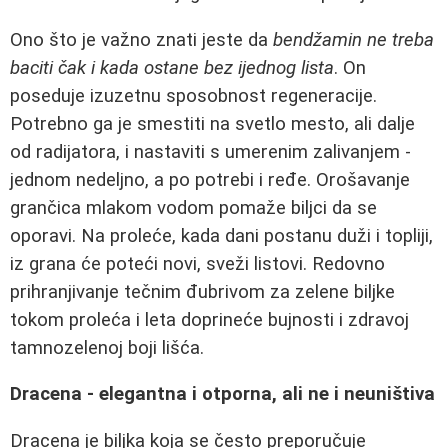
Ono što je važno znati jeste da
bendžamin ne treba
baciti čak i kada ostane bez ijednog lista
. On
poseduje izuzetnu sposobnost regeneracije.
Potrebno ga je smestiti na svetlo mesto, ali dalje
od radijatora, i nastaviti s umerenim zalivanjem -
jednom nedeljno, a po potrebi i ređe. Orošavanje
grančica mlakom vodom pomaže biljci da se
oporavi. Na proleće, kada dani postanu duži i topliji,
iz grana će poteći novi, sveži listovi. Redovno
prihranjivanje tečnim đubrivom za zelene biljke
tokom proleća i leta doprineće bujnosti i zdravoj
tamnozelenoj boji lišća.
Dracena - elegantna i otporna, ali ne i neuništiva
Dracena je biljka koja se često preporučuje