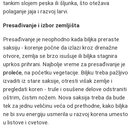
tankim slojem peska ili šljunka, što otežava
polaganje jaja i razvoj larvi.
Presađivanje i izbor zemljišta
Presađivanje je neophodno kada biljka preraste
saksiju - korenje počne da izlazi kroz drenažne
otvore, zemlja se brzo isušuje ili biljka stagnira
uprkos prihrani. Najbolje vreme za presađivanje je
proleće
, na početku vegetacije. Biljku treba pažljivo
izvaditi iz stare saksije, otresti višak zemlje i
pregledati koren - trule i osušene delove odstraniti
oštrim, čistim nožem. Nova saksija treba da bude
tek za jednu veličinu veća od prethodne, kako biljka
ne bi svu energiju usmerila u razvoj korena umesto
u listove i cvetove.