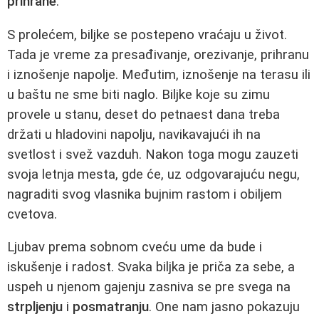
prihrane
.
S prolećem, biljke se postepeno vraćaju u život.
Tada je vreme za presađivanje, orezivanje, prihranu
i iznošenje napolje. Međutim, iznošenje na terasu ili
u baštu ne sme biti naglo. Biljke koje su zimu
provele u stanu, deset do petnaest dana treba
držati u hladovini napolju, navikavajući ih na
svetlost i svež vazduh. Nakon toga mogu zauzeti
svoja letnja mesta, gde će, uz odgovarajuću negu,
nagraditi svog vlasnika bujnim rastom i obiljem
cvetova.
Ljubav prema sobnom cveću ume da bude i
iskušenje i radost. Svaka biljka je priča za sebe, a
uspeh u njenom gajenju zasniva se pre svega na
strpljenju
i
posmatranju
. One nam jasno pokazuju