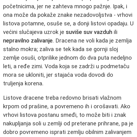
početnicima, jer ne zahteva mnogo pažnje. Ipak, i
ona može da pokaže znake nezadovoljstva - vrhovi
listova potamne, osuše se, a donji listovi opadaju. U
većini slučajeva uzrok je
suviše suv vazduh
ili
nepravilno zalivanje
. Dracena ne voli kada je zemlja
stalno mokra; zaliva se tek kada se gornji sloj
zemlje osuši, otprilike jednom do dva puta nedeljno
leti, a ređe zimi. Voda koja se zadrži u podmetaču
mora se ukloniti, jer stajaća voda dovodi do
truljenja korena.
Listove dracene treba redovno brisati vlažnom
krpom od prašine, a povremeno ih i orošavati. Ako
vrhovi listova postanu smeđi, to može biti i znak
nakupljanja soli u zemlji od preterane prihrane, pa je
dobro povremeno isprati zemlju obilnim zalivanjem