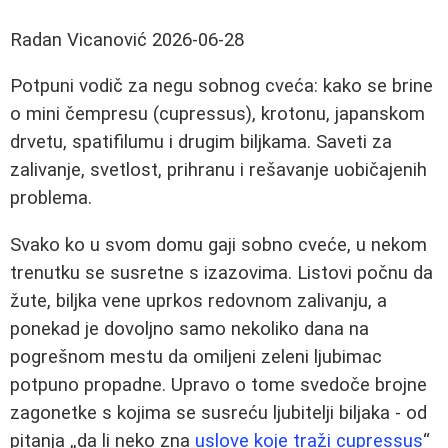
Radan Vicanović
2026-06-28
Potpuni vodič za negu sobnog cveća: kako se brine
o mini čempresu (cupressus), krotonu, japanskom
drvetu, spatifilumu i drugim biljkama. Saveti za
zalivanje, svetlost, prihranu i rešavanje uobičajenih
problema.
Svako ko u svom domu gaji sobno cveće, u nekom
trenutku se susretne s izazovima. Listovi počnu da
žute, biljka vene uprkos redovnom zalivanju, a
ponekad je dovoljno samo nekoliko dana na
pogrešnom mestu da omiljeni zeleni ljubimac
potpuno propadne. Upravo o tome svedoče brojne
zagonetke s kojima se susreću ljubitelji biljaka - od
pitanja „da li neko zna
uslove koje traži cupressus
“