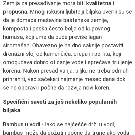
Zemlja za presađivanje mora biti
kvalitetna i
propusna
. Mnogi iskusni ljubitelji biljaka uverili su se
da je domaća mešavina baštenske zemlje,
komposta i peska često bolja od kupovnog
humusa, koji ume da bude previše lagan i
siromašan. Obavezno je na dno saksije postaviti
drenažni sloj od kamenčića, crepa ili perlita, koji
omogućava dobro oticanje vode i sprečava truljenje
korena. Nakon presađivanja, biljku ne treba odmah
prihraniti, već sačekati najmanje mesec dana dok
se ne oporavi i počne da razvija novi koren.
Specifični saveti za još nekoliko popularnih
biljaka
Bambus u vodi
- Iako se najčešće drži u vodi,
bambus može da požuti i počne da trune ako voda