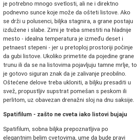
je potrebno mnogo svetlosti, ali ne i direktno
podnevno sunce koje može da ošteti listove. Ako
se drži u polusenci, biljka stagnira, a grane postaju
izdužene i slabe. Zimi je treba smestiti na hladnije
mesto - idealna temperatura je između deset i
petnaest stepeni - jer u pretoploj prostoriji počinje
da gubi listove. Ukoliko primetite da pojedine grane
trunu ili da se na listovima pojavljuju tamne mrlje, to
je gotovo siguran znak da je zalivanje preobilno.
Oštećene delove treba ukloniti, a biljku presaditi u
svež, propustljiv supstrat pomešan s peskom ili
perlitom, uz obavezan drenažni sloj na dnu saksije.
Spatifilum - zašto ne cveta iako listovi bujaju
Spatifilum, sobna biljka prepoznatljiva po
elegantnim belim cvetovima, ume da bude pravi