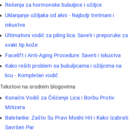
Rešenja za hormonske bubuljice i ožiljce
Uklanjanje ožiljaka od akni - Najbolji tretmani i
iskustva
Ultimativni vodič za piling lica: Saveti i preporuke za
svaki tip kože
Facelift i Anti-Aging Procedure: Saveti i Iskustva
Kako rešiti problem sa bubuljicama i ožiljcima na
licu - Kompletan vodič
Tekstovi na srodnim blogovima
Konačni Vodič za Čišćenje Lica i Borbu Protiv
Mitizera
Baletanke: Zašto Su Pravi Modni Hit i Kako Izabrati
Savršen Par