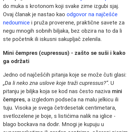
do muka s krotonom koji svake zime izgubi sjaj.
Ovaj članak je nastao kao
odgovor na najčešće
nedoumice
i pruža proverene, praktične savete za
negu mnogih sobnih biljaka, bez obzira na to da li
ste početnik ili iskusni sakupljač zelenila.
Mini čempres (cupressus) - zašto se suši i kako
ga održati
Jedno od najčešćih pitanja koje se može čuti glasi:
„Da li neko zna uslove koje traži cupressus?“
. U
pitanju je biljka koja se kod nas često naziva
mini
čempres
, a izgledom podseća na malu jelkicu ili
tuju. Visoka je svega četrdesetak centimetara,
svetlozelene je boje, s listićima nalik na iglice -
blago bockava na dodir. Mnogi je kupuju u