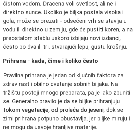
čistom vodom. Dracena voli svetlost, ali ne i
direktno sunce. Ukoliko je biljka postala visoka i
gola, može se orezati - odsečeni vrh se stavlja u
vodu ili direktno u zemlju, gde će pustiti koren, a na
preostalom stablu uskoro izbijaju novi izdanci,
često po dva ili tri, stvarajući lepu, gustu krošnju.
Prihrana - kada, čime i koliko često
Pravilna prihrana je jedan od ključnih faktora za
zdrav rast i obilno cvetanje sobnih biljaka. Na
tržištu postoji mnogo preparata, pa je lako zbuniti
se. Generalno pravilo je da se biljke prihranjuju
tokom vegetacije, od proleća do jeseni
, dok se
zimi prihrana potpuno obustavlja, jer biljke miruju i
ne mogu da usvoje hranljive materije.