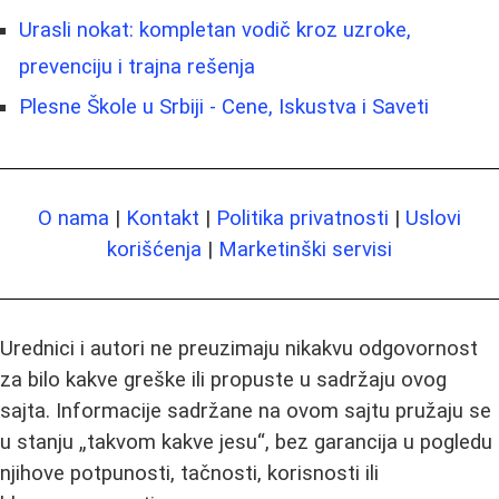
Urasli nokat: kompletan vodič kroz uzroke,
prevenciju i trajna rešenja
Plesne Škole u Srbiji - Cene, Iskustva i Saveti
O nama
|
Kontakt
|
Politika privatnosti
|
Uslovi
korišćenja
|
Marketinški servisi
Urednici i autori ne preuzimaju nikakvu odgovornost
za bilo kakve greške ili propuste u sadržaju ovog
sajta. Informacije sadržane na ovom sajtu pružaju se
u stanju „takvom kakve jesu“, bez garancija u pogledu
njihove potpunosti, tačnosti, korisnosti ili