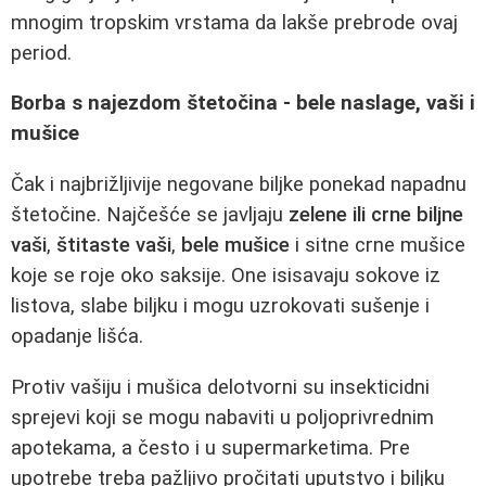
mnogim tropskim vrstama da lakše prebrode ovaj
period.
Borba s najezdom štetočina - bele naslage, vaši i
mušice
Čak i najbrižljivije negovane biljke ponekad napadnu
štetočine. Najčešće se javljaju
zelene ili crne biljne
vaši
,
štitaste vaši
,
bele mušice
i sitne crne mušice
koje se roje oko saksije. One isisavaju sokove iz
listova, slabe biljku i mogu uzrokovati sušenje i
opadanje lišća.
Protiv vašiju i mušica delotvorni su insekticidni
sprejevi koji se mogu nabaviti u poljoprivrednim
apotekama, a često i u supermarketima. Pre
upotrebe treba pažljivo pročitati uputstvo i biljku