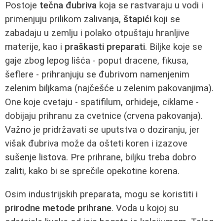
Postoje
tečna đubriva
koja se rastvaraju u vodi i
primenjuju prilikom zalivanja,
štapići
koji se
zabadaju u zemlju i polako otpuštaju hranljive
materije, kao i
praškasti preparati
. Biljke koje se
gaje zbog lepog lišća - poput dracene, fikusa,
šeflere - prihranjuju se đubrivom namenjenim
zelenim biljkama (najčešće u zelenim pakovanjima).
One koje cvetaju - spatifilum, orhideje, ciklame -
dobijaju prihranu za cvetnice (crvena pakovanja).
Važno je pridržavati se uputstva o doziranju, jer
višak đubriva može da ošteti koren i izazove
sušenje listova. Pre prihrane, biljku treba dobro
zaliti, kako bi se sprečile opekotine korena.
Osim industrijskih preparata, mogu se koristiti i
prirodne metode prihrane
. Voda u kojoj su