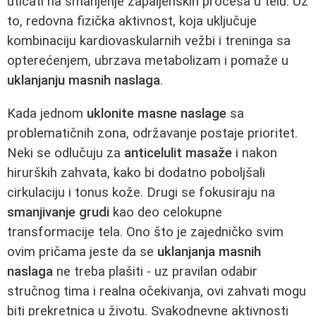
uticati na smanjenje zapaljenskih procesa u telu. Uz
to, redovna fizička aktivnost, koja uključuje
kombinaciju kardiovaskularnih vežbi i treninga sa
opterećenjem, ubrzava metabolizam i pomaže u
uklanjanju masnih naslaga
.
Kada jednom
uklonite masne naslage
sa
problematičnih zona, održavanje postaje prioritet.
Neki se odlučuju za
anticelulit masaže
i nakon
hirurških zahvata, kako bi dodatno poboljšali
cirkulaciju i tonus kože. Drugi se fokusiraju na
smanjivanje grudi
kao deo celokupne
transformacije tela. Ono što je zajedničko svim
ovim pričama jeste da se
uklanjanja masnih
naslaga
ne treba plašiti - uz pravilan odabir
stručnog tima i realna očekivanja, ovi zahvati mogu
biti prekretnica u životu. Svakodnevne aktivnosti