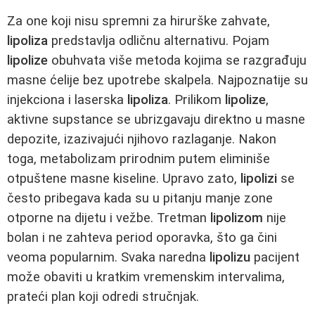
Za one koji nisu spremni za hirurške zahvate,
lipoliza
predstavlja odličnu alternativu. Pojam
lipolize
obuhvata više metoda kojima se razgrađuju
masne ćelije bez upotrebe skalpela. Najpoznatije su
injekciona i laserska
lipoliza
. Prilikom
lipolize
,
aktivne supstance se ubrizgavaju direktno u masne
depozite, izazivajući njihovo razlaganje. Nakon
toga, metabolizam prirodnim putem eliminiše
otpuštene masne kiseline. Upravo zato,
lipolizi
se
često pribegava kada su u pitanju manje zone
otporne na dijetu i vežbe. Tretman
lipolizom
nije
bolan i ne zahteva period oporavka, što ga čini
veoma popularnim. Svaka naredna
lipolizu
pacijent
može obaviti u kratkim vremenskim intervalima,
prateći plan koji odredi stručnjak.