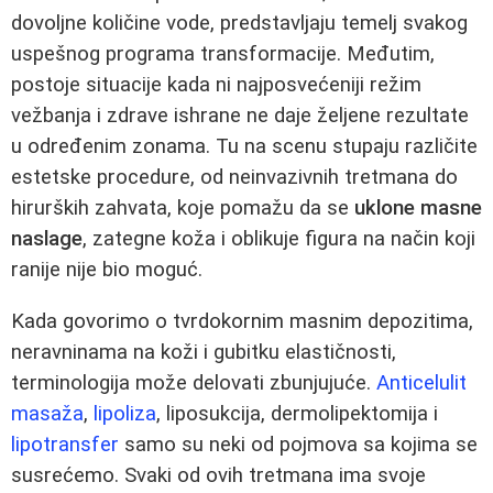
dovoljne količine vode, predstavljaju temelj svakog
uspešnog programa transformacije. Međutim,
postoje situacije kada ni najposvećeniji režim
vežbanja i zdrave ishrane ne daje željene rezultate
u određenim zonama. Tu na scenu stupaju različite
estetske procedure, od neinvazivnih tretmana do
hirurških zahvata, koje pomažu da se
uklone masne
naslage
, zategne koža i oblikuje figura na način koji
ranije nije bio moguć.
Kada govorimo o tvrdokornim masnim depozitima,
neravninama na koži i gubitku elastičnosti,
terminologija može delovati zbunjujuće.
Anticelulit
masaža
,
lipoliza
, liposukcija, dermolipektomija i
lipotransfer
samo su neki od pojmova sa kojima se
susrećemo. Svaki od ovih tretmana ima svoje