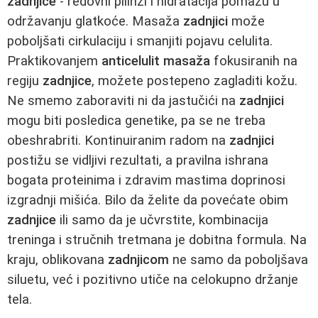
zadnjice
- redovni pilinzi i hidratacija pomažu u
održavanju glatkoće. Masaža
zadnjici
može
poboljšati cirkulaciju i smanjiti pojavu celulita.
Praktikovanjem
anticelulit masaža
fokusiranih na
regiju
zadnjice
, možete postepeno zagladiti kožu.
Ne smemo zaboraviti ni da jastučići na
zadnjici
mogu biti posledica genetike, pa se ne treba
obeshrabriti. Kontinuiranim radom na
zadnjici
postižu se vidljivi rezultati, a pravilna ishrana
bogata proteinima i zdravim mastima doprinosi
izgradnji mišića. Bilo da želite da povećate obim
zadnjice
ili samo da je učvrstite, kombinacija
treninga i stručnih tretmana je dobitna formula. Na
kraju, oblikovana
zadnjicom
ne samo da poboljšava
siluetu, već i pozitivno utiče na celokupno držanje
tela.