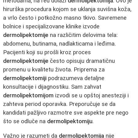
metodama, na red dolazi
dermolipektomija
. Ovo je
hirurška procedura kojom se uklanja suvišna koža,
a vrlo često i potkožno masno tkivo. Savremene
bolnice i specijalizovane klinike izvode
dermolipektomije
na različitim delovima tela:
abdomenu, butinama, nadlakticama i leđima.
Pacijenti koji su prošli kroz proces
dermolipektomije
često opisuju dramatičnu
promenu u kvalitetu života. Priprema za
dermolipektomiji
podrazumeva detaljne
konsultacije i dijagnostiku. Sam zahvat
dermolipektomijom
izvodi se u opštoj anesteziji i
zahteva period oporavka. Preporučuje se da
kandidati pažljivo razmotre sve aspekte pre nego
što se odluče na
dermolipektomiju
.
Važno je razumeti da
dermolipektomija
nije