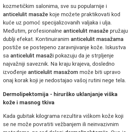
kozmetičkim salonima, sve su popularnije i
anticelulit masaže
koje možete praktikovati kod
kuće uz pomoć specijalizovanih valjaka i ulja.
Međutim, profesionalne
anticelulit masaže
pružaju
dublji efekat. Kontinuiranim
anticelulit masažama
postiže se postepeno zaravnjivanje kože. Iskustva
sa
anticelulit masaži
pokazuju da je strpljenje
najvažniji saveznik. Na kraju krajeva, dosledno
izvođenje
anticelulit masažom
može biti upravo
onaj korak koji je nedostajao vašoj rutini nege tela.
Dermolipektomija - hirurško uklanjanje viška
kože i masnog tkiva
Kada gubitak kilograma rezultira viškom kože koji
se ne može povratiti vežbanjem ili neinvazivnim