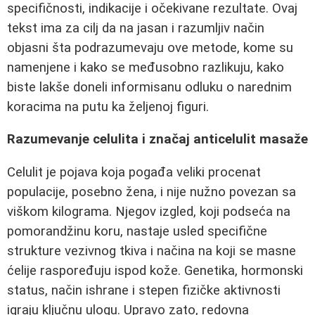
specifičnosti, indikacije i očekivane rezultate. Ovaj
tekst ima za cilj da na jasan i razumljiv način
objasni šta podrazumevaju ove metode, kome su
namenjene i kako se međusobno razlikuju, kako
biste lakše doneli informisanu odluku o narednim
koracima na putu ka željenoj figuri.
Razumevanje celulita i značaj anticelulit masaže
Celulit je pojava koja pogađa veliki procenat
populacije, posebno žena, i nije nužno povezan sa
viškom kilograma. Njegov izgled, koji podseća na
pomorandžinu koru, nastaje usled specifične
strukture vezivnog tkiva i načina na koji se masne
ćelije raspoređuju ispod kože. Genetika, hormonski
status, način ishrane i stepen fizičke aktivnosti
igraju ključnu ulogu. Upravo zato, redovna