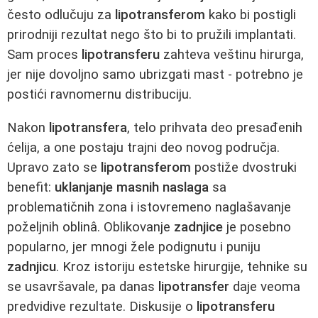
često odlučuju za
lipotransferom
kako bi postigli
prirodniji rezultat nego što bi to pružili implantati.
Sam proces
lipotransferu
zahteva veštinu hirurga,
jer nije dovoljno samo ubrizgati mast - potrebno je
postići ravnomernu distribuciju.
Nakon
lipotransfera
, telo prihvata deo presađenih
ćelija, a one postaju trajni deo novog područja.
Upravo zato se
lipotransferom
postiže dvostruki
benefit:
uklanjanje masnih naslaga
sa
problematičnih zona i istovremeno naglašavanje
poželjnih oblinâ. Oblikovanje
zadnjice
je posebno
popularno, jer mnogi žele podignutu i puniju
zadnjicu
. Kroz istoriju estetske hirurgije, tehnike su
se usavršavale, pa danas
lipotransfer
daje veoma
predvidive rezultate. Diskusije o
lipotransferu