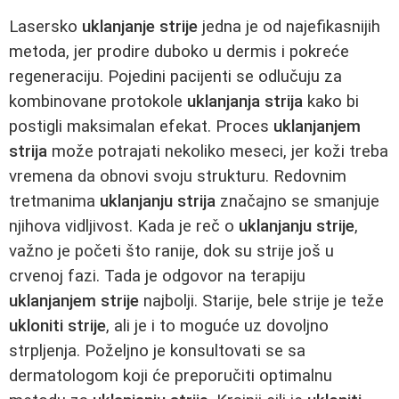
Lasersko
uklanjanje strije
jedna je od najefikasnijih
metoda, jer prodire duboko u dermis i pokreće
regeneraciju. Pojedini pacijenti se odlučuju za
kombinovane protokole
uklanjanja strija
kako bi
postigli maksimalan efekat. Proces
uklanjanjem
strija
može potrajati nekoliko meseci, jer koži treba
vremena da obnovi svoju strukturu. Redovnim
tretmanima
uklanjanju strija
značajno se smanjuje
njihova vidljivost. Kada je reč o
uklanjanju strije
,
važno je početi što ranije, dok su strije još u
crvenoj fazi. Tada je odgovor na terapiju
uklanjanjem strije
najbolji. Starije, bele strije je teže
ukloniti strije
, ali je i to moguće uz dovoljno
strpljenja. Poželjno je konsultovati se sa
dermatologom koji će preporučiti optimalnu