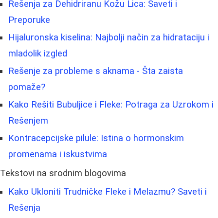
Rešenja za Dehidriranu Kožu Lica: Saveti i
Preporuke
Hijaluronska kiselina: Najbolji način za hidrataciju i
mladolik izgled
Rešenje za probleme s aknama - Šta zaista
pomaže?
Kako Rešiti Bubuljice i Fleke: Potraga za Uzrokom i
Rešenjem
Kontracepcijske pilule: Istina o hormonskim
promenama i iskustvima
Tekstovi na srodnim blogovima
Kako Ukloniti Trudničke Fleke i Melazmu? Saveti i
Rešenja