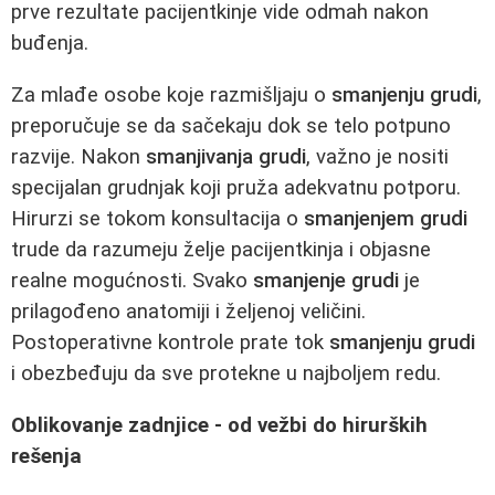
prve rezultate pacijentkinje vide odmah nakon
buđenja.
Za mlađe osobe koje razmišljaju o
smanjenju grudi
,
preporučuje se da sačekaju dok se telo potpuno
razvije. Nakon
smanjivanja grudi
, važno je nositi
specijalan grudnjak koji pruža adekvatnu potporu.
Hirurzi se tokom konsultacija o
smanjenjem grudi
trude da razumeju želje pacijentkinja i objasne
realne mogućnosti. Svako
smanjenje grudi
je
prilagođeno anatomiji i željenoj veličini.
Postoperativne kontrole prate tok
smanjenju grudi
i obezbeđuju da sve protekne u najboljem redu.
Oblikovanje zadnjice - od vežbi do hirurških
rešenja