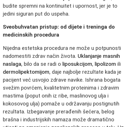
budite spremni na kontinuitet i upornost, jer je to
jedini siguran put do uspeha.
Sveobuhvatan pristup: od dijete i treninga do
medicinskih procedura
Nijedna estetska procedura ne može u potpunosti
nadomestiti zdrav način života.
Uklanjanje masnih
naslaga
, bilo da se radi o
liposukcijom
,
lipolizom
ili
dermolipektomijom
, daje najbolje rezultate kada je
pacijent već usvojio zdrave navike. Ishrana bogata
svežim povrćem, kvalitetnim proteinima i zdravim
mastima (poput onih iz ribe, maslinovog ulja i
kokosovog ulja) pomaže u održavanju postignutih
rezultata. Izbegavanje prerađenih šećera, belog
brašna i industrijskih namaza može dramatično