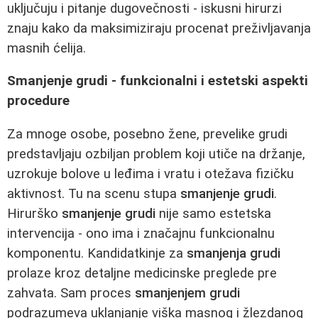
uključuju i pitanje dugovečnosti - iskusni hirurzi
znaju kako da maksimiziraju procenat preživljavanja
masnih ćelija.
Smanjenje grudi - funkcionalni i estetski aspekti
procedure
Za mnoge osobe, posebno žene, prevelike grudi
predstavljaju ozbiljan problem koji utiče na držanje,
uzrokuje bolove u leđima i vratu i otežava fizičku
aktivnost. Tu na scenu stupa
smanjenje grudi
.
Hirurško
smanjenje grudi
nije samo estetska
intervencija - ono ima i značajnu funkcionalnu
komponentu. Kandidatkinje za
smanjenja grudi
prolaze kroz detaljne medicinske preglede pre
zahvata. Sam proces
smanjenjem grudi
podrazumeva uklanjanje viška masnog i žlezdanog