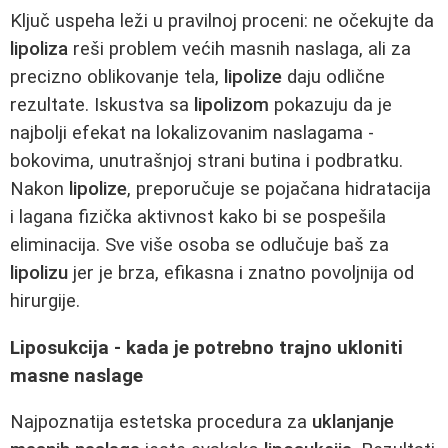
Ključ uspeha leži u pravilnoj proceni: ne očekujte da
lipoliza
reši problem većih masnih naslaga, ali za
precizno oblikovanje tela,
lipolize
daju odlične
rezultate. Iskustva sa
lipolizom
pokazuju da je
najbolji efekat na lokalizovanim naslagama -
bokovima, unutrašnjoj strani butina i podbratku.
Nakon
lipolize
, preporučuje se pojačana hidratacija
i lagana fizička aktivnost kako bi se pospešila
eliminacija. Sve više osoba se odlučuje baš za
lipolizu
jer je brza, efikasna i znatno povoljnija od
hirurgije.
Liposukcija - kada je potrebno trajno ukloniti
masne naslage
Najpoznatija estetska procedura za
uklanjanje