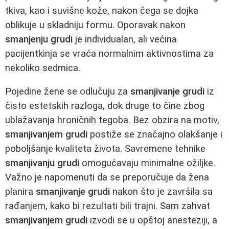
tkiva, kao i suvišne kože, nakon čega se dojka
oblikuje u skladniju formu. Oporavak nakon
smanjenju grudi
je individualan, ali većina
pacijentkinja se vraća normalnim aktivnostima za
nekoliko sedmica.
Pojedine žene se odlučuju za
smanjivanje grudi
iz
čisto estetskih razloga, dok druge to čine zbog
ublažavanja hroničnih tegoba. Bez obzira na motiv,
smanjivanjem grudi
postiže se značajno olakšanje i
poboljšanje kvaliteta života. Savremene tehnike
smanjivanju grudi
omogućavaju minimalne ožiljke.
Važno je napomenuti da se preporučuje da žena
planira
smanjivanje grudi
nakon što je završila sa
rađanjem, kako bi rezultati bili trajni. Sam zahvat
smanjivanjem grudi
izvodi se u opštoj anesteziji, a