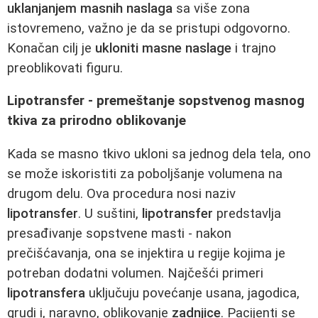
uklanjanjem masnih naslaga
sa više zona
istovremeno, važno je da se pristupi odgovorno.
Konačan cilj je
ukloniti masne naslage
i trajno
preoblikovati figuru.
Lipotransfer - premeštanje sopstvenog masnog
tkiva za prirodno oblikovanje
Kada se masno tkivo ukloni sa jednog dela tela, ono
se može iskoristiti za poboljšanje volumena na
drugom delu. Ova procedura nosi naziv
lipotransfer
. U suštini,
lipotransfer
predstavlja
presađivanje sopstvene masti - nakon
prečišćavanja, ona se injektira u regije kojima je
potreban dodatni volumen. Najčešći primeri
lipotransfera
uključuju povećanje usana, jagodica,
grudi i, naravno, oblikovanje
zadnjice
. Pacijenti se