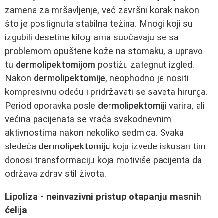
zamena za mršavljenje, već završni korak nakon
što je postignuta stabilna težina. Mnogi koji su
izgubili desetine kilograma suočavaju se sa
problemom opuštene kože na stomaku, a upravo
tu
dermolipektomijom
postižu zategnut izgled.
Nakon
dermolipektomije
, neophodno je nositi
kompresivnu odeću i pridržavati se saveta hirurga.
Period oporavka posle
dermolipektomiji
varira, ali
većina pacijenata se vraća svakodnevnim
aktivnostima nakon nekoliko sedmica. Svaka
sledeća
dermolipektomiju
koju izvede iskusan tim
donosi transformaciju koja motiviše pacijenta da
održava zdrav stil života.
Lipoliza - neinvazivni pristup otapanju masnih
ćelija