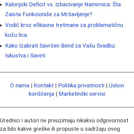
Kalorijski Deficit vs. Izbacivanje Namirnica: Šta
Zaista Funkcioniše za Mršavljenje?
Vodič kroz efikasne tretmane za problematičnu
kožu lica
Kako Izabrati Savršen Bend za Vašu Svadbu:
Iskustva i Saveti
O nama
|
Kontakt
|
Politika privatnosti
|
Uslovi
korišćenja
|
Marketinški servisi
Urednici i autori ne preuzimaju nikakvu odgovornost
za bilo kakve greške ili propuste u sadržaju ovog