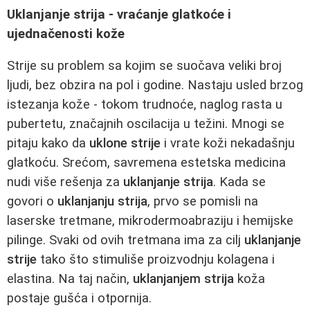
Uklanjanje strija - vraćanje glatkoće i
ujednačenosti kože
Strije su problem sa kojim se suočava veliki broj
ljudi, bez obzira na pol i godine. Nastaju usled brzog
istezanja kože - tokom trudnoće, naglog rasta u
pubertetu, značajnih oscilacija u težini. Mnogi se
pitaju kako da
uklone strije
i vrate koži nekadašnju
glatkoću. Srećom, savremena estetska medicina
nudi više rešenja za
uklanjanje strija
. Kada se
govori o
uklanjanju strija
, prvo se pomisli na
laserske tretmane, mikrodermoabraziju i hemijske
pilinge. Svaki od ovih tretmana ima za cilj
uklanjanje
strije
tako što stimuliše proizvodnju kolagena i
elastina. Na taj način,
uklanjanjem strija
koža
postaje gušća i otpornija.