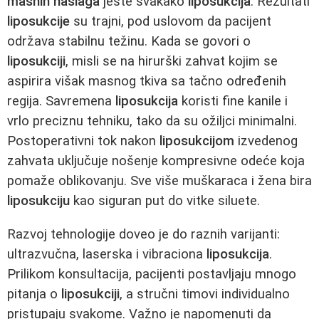
masnih naslaga
jeste svakako
liposukcija
. Rezultati
liposukcije
su trajni, pod uslovom da pacijent
održava stabilnu težinu. Kada se govori o
liposukciji
, misli se na hirurški zahvat kojim se
aspirira višak masnog tkiva sa tačno određenih
regija. Savremena
liposukcija
koristi fine kanile i
vrlo preciznu tehniku, tako da su ožiljci minimalni.
Postoperativni tok nakon
liposukcijom
izvedenog
zahvata uključuje nošenje kompresivne odeće koja
pomaže oblikovanju. Sve više muškaraca i žena bira
liposukciju
kao siguran put do vitke siluete.
Razvoj tehnologije doveo je do raznih varijanti:
ultrazvučna, laserska i vibraciona
liposukcija
.
Prilikom konsultacija, pacijenti postavljaju mnogo
pitanja o
liposukciji
, a stručni timovi individualno
pristupaju svakome. Važno je napomenuti da