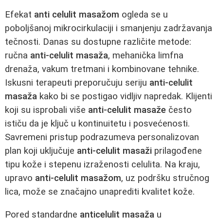
Efekat
anti celulit masažom
ogleda se u
poboljšanoj mikrocirkulaciji i smanjenju zadržavanja
tečnosti. Danas su dostupne različite metode:
ručna
anti-celulit masaža
, mehanička limfna
drenaža, vakum tretmani i kombinovane tehnike.
Iskusni terapeuti preporučuju seriju
anti-celulit
masaža
kako bi se postigao vidljiv napredak. Klijenti
koji su isprobali više
anti-celulit masaže
često
ističu da je ključ u kontinuitetu i posvećenosti.
Savremeni pristup podrazumeva personalizovan
plan koji uključuje
anti-celulit masaži
prilagođene
tipu kože i stepenu izraženosti celulita. Na kraju,
upravo
anti-celulit masažom
, uz podršku stručnog
lica, može se značajno unaprediti kvalitet kože.
Pored standardne
anticelulit masaža
u