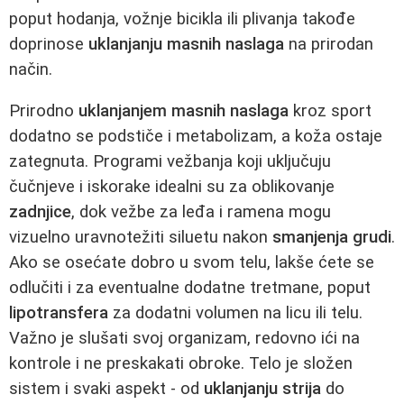
poput hodanja, vožnje bicikla ili plivanja takođe
doprinose
uklanjanju masnih naslaga
na prirodan
način.
Prirodno
uklanjanjem masnih naslaga
kroz sport
dodatno se podstiče i metabolizam, a koža ostaje
zategnuta. Programi vežbanja koji uključuju
čučnjeve i iskorake idealni su za oblikovanje
zadnjice
, dok vežbe za leđa i ramena mogu
vizuelno uravnotežiti siluetu nakon
smanjenja grudi
.
Ako se osećate dobro u svom telu, lakše ćete se
odlučiti i za eventualne dodatne tretmane, poput
lipotransfera
za dodatni volumen na licu ili telu.
Važno je slušati svoj organizam, redovno ići na
kontrole i ne preskakati obroke. Telo je složen
sistem i svaki aspekt - od
uklanjanju strija
do