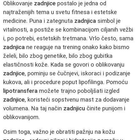
Oblikovanje
zadnjice
postalo je jedna od
najtraženijih tema u svetu fitnesa i estetske
medicine. Puna i zategnuta
zadnjica
simbol je
vitalnosti, a postiže se kombinacijom ciljanih vežbi
i, po potrebi, estetskih tretmana. Vrlo često, sama
zadnjica
ne reaguje na trening onako kako bismo
želeli, bilo zbog genetike, bilo zbog gubitka
elastičnosti kože. Kada se govori o oblikovanju
zadnjice
, pominju se čučnjevi, iskoraci i podizanje
kukova, ali i procedure poput lipofilinga. Pomoću
lipotransfera
možete trajno poboljšati izgled
zadnjice
, koristeći sopstvenu mast za dodavanje
volumena. Na taj način
zadnjicu
činite punijom i
oblikovanijom.
Osim toga, važno je obratiti pažnju na kožu