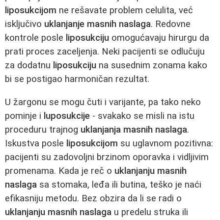
liposukcijom
ne rešavate problem celulita, već
isključivo
uklanjanje masnih naslaga
. Redovne
kontrole posle
liposukciju
omogućavaju hirurgu da
prati proces zaceljenja. Neki pacijenti se odlučuju
za dodatnu
liposukciju
na susednim zonama kako
bi se postigao harmoničan rezultat.
U žargonu se mogu čuti i varijante, pa tako neko
pominje i
luposukcije
- svakako se misli na istu
proceduru trajnog
uklanjanja masnih naslaga
.
Iskustva posle
liposukcijom
su uglavnom pozitivna:
pacijenti su zadovoljni brzinom oporavka i vidljivim
promenama. Kada je reč o
uklanjanju masnih
naslaga
sa stomaka, leđa ili butina, teško je naći
efikasniju metodu. Bez obzira da li se radi o
uklanjanju masnih naslaga
u predelu struka ili