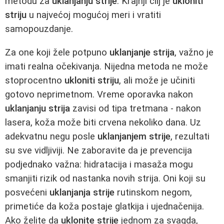
metodu za
uklanjanju strije
. Krajnji cilj je
ukloniti
striju
u najvećoj mogućoj meri i vratiti
samopouzdanje.
Za one koji žele potpuno
uklanjanje strija
, važno je
imati realna očekivanja. Nijedna metoda ne može
stoprocentno
ukloniti striju
, ali može je učiniti
gotovo neprimetnom. Vreme oporavka nakon
uklanjanju strija
zavisi od tipa tretmana - nakon
lasera, koža može biti crvena nekoliko dana. Uz
adekvatnu negu posle
uklanjanjem strije
, rezultati
su sve vidljiviji. Ne zaboravite da je prevencija
podjednako važna: hidratacija i masaža mogu
smanjiti rizik od nastanka novih strija. Oni koji su
posvećeni
uklanjanja strije
rutinskom negom,
primetiće da koža postaje glatkija i ujednačenija.
Ako želite da
uklonite strije
jednom za svagda,