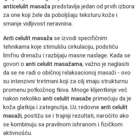
anticelulit masaža
predstavlja jedan od prvih izbora
za one koji žele da poboljšaju teksturu kože i
smanje vidljivost neravnina.
Anti celulit masaža
se izvodi specifičnim
tehnikama koje stimulišu cirkulaciju, podstiču
limfnu drenažu i razbijaju masne naslage. Kada se
govori o
anti celulit masažama
, važno je naglasiti
da se ne radi o običnoj relaksacionoj masaži - ovo
su intenzivni tretmani koji za cilj imaju strukturnu
promenu potkožnog tkiva. Mnoge klijentkinje već
nakon nekoliko
anti celulit masaže
primećuju da je
koža glatkija i zategnutija. Uz redovne
anti celulit
masaži
, postižu se i trajniji rezultati, naročito ako
se kombinuju sa pravilnom ishranom i fizičkom
aktivnošću.