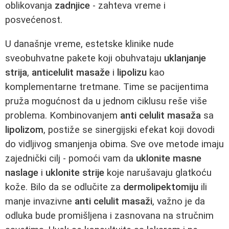
oblikovanja
zadnjice
- zahteva vreme i
posvećenost.
U današnje vreme, estetske klinike nude
sveobuhvatne pakete koji obuhvataju
uklanjanje
strija
,
anticelulit masaže
i
lipolizu
kao
komplementarne tretmane. Time se pacijentima
pruža mogućnost da u jednom ciklusu reše više
problema. Kombinovanjem
anti celulit masaža
sa
lipolizom
, postiže se sinergijski efekat koji dovodi
do vidljivog smanjenja obima. Sve ove metode imaju
zajednički cilj - pomoći vam da
uklonite masne
naslage
i
uklonite strije
koje narušavaju glatkoću
kože. Bilo da se odlučite za
dermolipektomiju
ili
manje invazivne
anti celulit masaži
, važno je da
odluka bude promišljena i zasnovana na stručnim