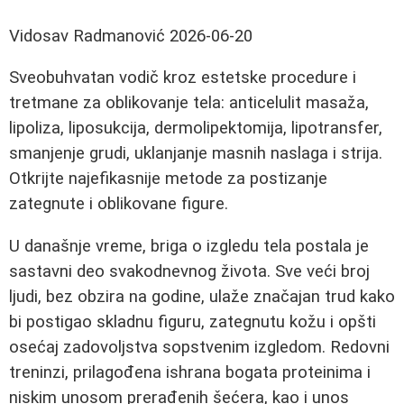
Vidosav Radmanović
2026-06-20
Sveobuhvatan vodič kroz estetske procedure i
tretmane za oblikovanje tela: anticelulit masaža,
lipoliza, liposukcija, dermolipektomija, lipotransfer,
smanjenje grudi, uklanjanje masnih naslaga i strija.
Otkrijte najefikasnije metode za postizanje
zategnute i oblikovane figure.
U današnje vreme, briga o izgledu tela postala je
sastavni deo svakodnevnog života. Sve veći broj
ljudi, bez obzira na godine, ulaže značajan trud kako
bi postigao skladnu figuru, zategnutu kožu i opšti
osećaj zadovoljstva sopstvenim izgledom. Redovni
treninzi, prilagođena ishrana bogata proteinima i
niskim unosom prerađenih šećera, kao i unos