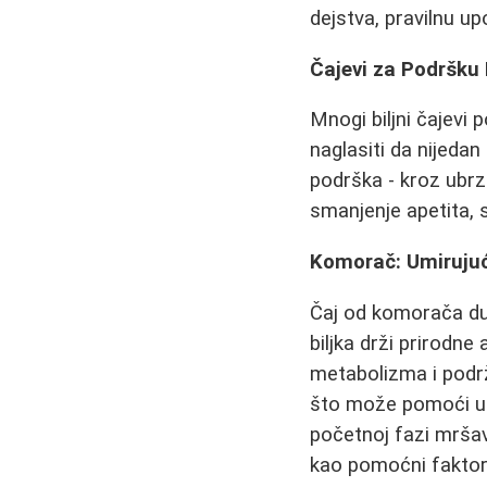
dejstva, pravilnu up
Čajevi za Podršku
Mnogi biljni čajevi
naglasiti da nijedan 
podrška - kroz ubrz
smanjenje apetita, 
Komorač: Umirujuć
Čaj od komorača dug
biljka drži prirodne
metabolizma i podr
što može pomoći u e
početnoj fazi mršavl
kao pomoćni faktor