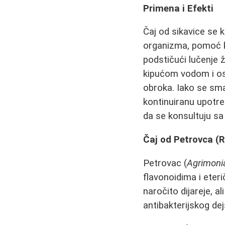
Primena i Efekti
Čaj od sikavice se k
organizma, pomoć ko
podstičući lučenje 
kipućom vodom i ost
obroka. Iako se sm
kontinuiranu upotreb
da se konsultuju sa
Čaj od Petrovca (R
Petrovac (
Agrimoni
flavonoidima i eteri
naročito dijareje, a
antibakterijskog de