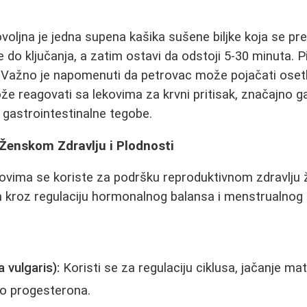
voljna je jedna supena kašika sušene biljke koja se pre
 do ključanja, a zatim ostavi da odstoji 5-30 minuta. P
 Važno je napomenuti da petrovac može pojačati osetl
e reagovati sa lekovima za krvni pritisak, značajno ga
gastrointestinalne tegobe.
 Ženskom Zdravlju i Plodnosti
ovima se koriste za podršku reproduktivnom zdravlju ž
 kroz regulaciju hormonalnog balansa i menstrualnog 
 vulgaris):
Koristi se za regulaciju ciklusa, jačanje mat
o progesterona.