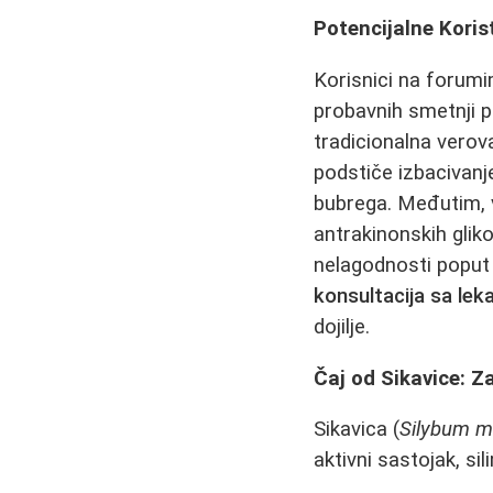
Potencijalne Koris
Korisnici na forumi
probavnih smetnji p
tradicionalna verov
podstiče izbacivanj
bubrega. Međutim, v
antrakinonskih glik
nelagodnosti poput d
konsultacija sa le
dojilje.
Čaj od Sikavice: Za
Sikavica (
Silybum 
aktivni sastojak, si