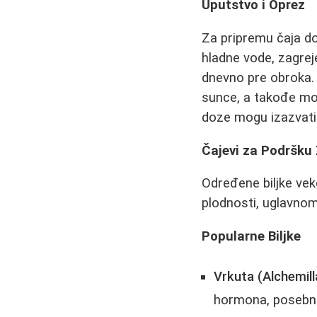
Uputstvo i Oprez
Za pripremu čaja do
hladne vode, zagreje
dnevno pre obroka.
sunce, a takođe mož
doze mogu izazvati 
Čajevi za Podršku
Određene biljke vek
plodnosti, uglavnom
Popularne Biljke
Vrkuta (Alchemilla
hormona, posebn