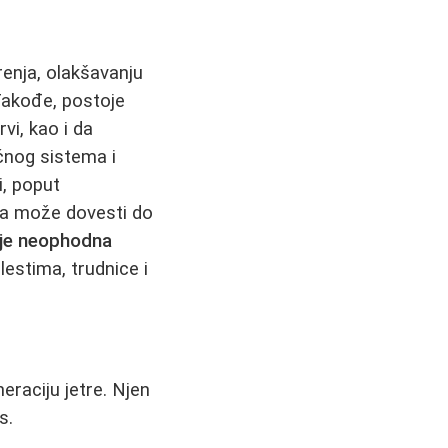
renja, olakšavanju
 Takođe, postoje
vi, kao i da
aćnog sistema i
i, poput
eba može dovesti do
 je neophodna
estima, trudnice i
neraciju jetre. Njen
s.