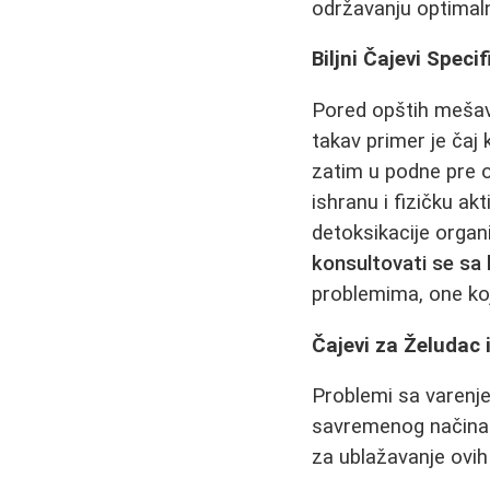
održavanju optimaln
Biljni Čajevi Spec
Pored opštih mešavi
takav primer je čaj 
zatim u podne pre 
ishranu i fizičku ak
detoksikacije organ
konsultovati se sa
problemima, one koje
Čajevi za Želudac 
Problemi sa varenj
savremenog načina ž
za ublažavanje ovih 