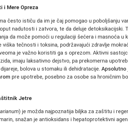
ti i Mere Opreza
ma često ističu da im je čaj pomogao u poboljšanju va
oput nadutosti i zatvora, te da deluje detoksikacijski.
anja da može pomoći u regulaciji šećera i masnoća u kr
e viška tečnosti i toksina, podržavajući zdravlje mokr
eoma je važno koristiti ga s oprezom. Aktivni sastojc
ozida, imaju laksativno dejstvo, pa prekomerna upotr
ijareje, bolova u stomaku ili dehidratacije.
Apsolutno
karom
pre upotrebe, posebno za osobe sa hroničnim bol
štitnik Jetre
marianum
) je možda najpoznatija biljka za zaštitu i rege
limarin, snažan je antioksidans i hepatoprotektivni agen