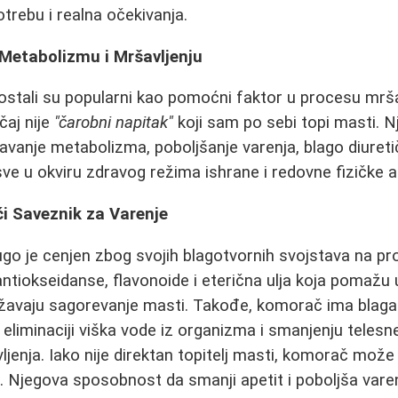
otrebu i realna očekivanja.
 Metabolizmu i Mršavljenju
 postali su popularni kao pomoćni faktor u procesu mrša
čaj nije
"čarobni napitak"
koji sam po sebi topi masti. N
avanje metabolizma, poboljšanje varenja, blago diuretič
sve u okviru zdravog režima ishrane i redovne fizičke a
i Saveznik za Varenje
o je cenjen zbog svojih blagotvornih svojstava na pr
 antiokseidanse, flavonoide i eterična ulja koja pomažu
žavaju sagorevanje masti. Takođe, komorač ima blaga 
liminaciji viška vode iz organizma i smanjenju telesn
jenja. Iako nije direktan topitelj masti, komorač može b
. Njegova sposobnost da smanji apetit i poboljša var