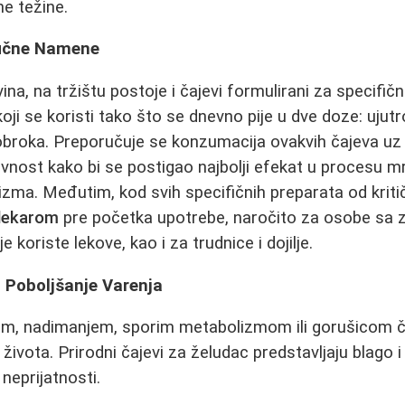
e težine.
ifične Namene
na, na tržištu postoje i čajevi formulirani za specifič
koji se koristi tako što se dnevno pije u dve doze: ujut
obroka. Preporučuje se konzumacija ovakvih čajeva u
tivnost kako bi se postigao najbolji efekat u procesu mr
izma. Međutim, kod svih specifičnih preparata od kriti
 lekarom
pre početka upotrebe, naročito za osobe sa 
 koriste lekove, kao i za trudnice i dojilje.
i Poboljšanje Varenja
em, nadimanjem, sporim metabolizmom ili gorušicom če
ivota. Prirodni čajevi za želudac predstavljaju blago i
neprijatnosti.