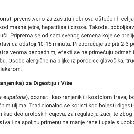
oristi prvenstveno za zaštitu i obnovu oštećenih ćelija 
d masne jetre, hepatitisa i ciroze. Takođe, poboljšav
žuči. Priprema se od samlevenog semena koje se preli
avi da odstoji 10-15 minuta. Preporučuje se piti 2-3 
atra veoma bezbednim, efekti se ne primećuju odmah i
u. Osobe alergične na biljke iz porodice glavočika, trud
 lekarom.
anjenika) za Digestiju i Više
a eupatoria
), poznat i kao ranjenik ili kostolom trava, b
čnim uljima. Tradicionalno se koristi kod bolesti digest
li i kao deo uroloških čajeva, za regulaciju žuči, te zbog
jstva i za spoljnu primenu na manje rane i upale sluzok