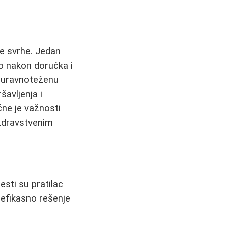
ne svrhe. Jedan
ro nakon doručka i
z uravnoteženu
šavljenja i
čne je važnosti
zdravstvenim
sti su pratilac
 efikasno rešenje