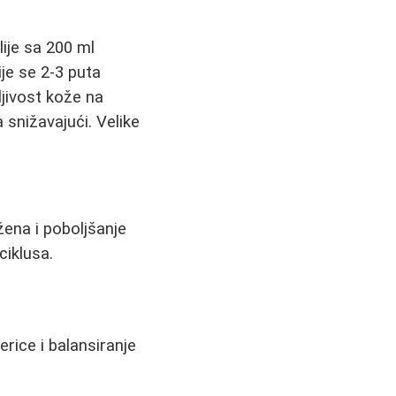
lije sa 200 ml
ije se 2-3 puta
jivost kože na
 snižavajući. Velike
ena i poboljšanje
ciklusa.
erice i balansiranje