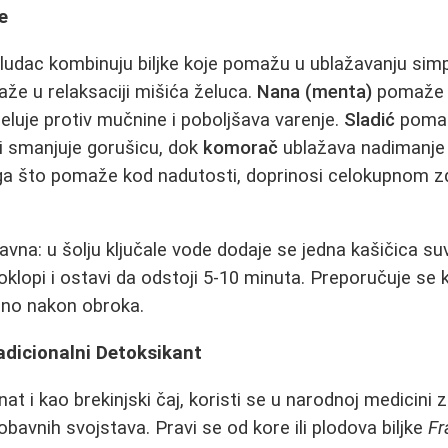
e
želudac kombinuju biljke koje pomažu u ublažavanju si
aže u relaksaciji mišića želuca.
Nana (menta)
pomaže k
eluje protiv mučnine i poboljšava varenje.
Sladić
pomaž
i smanjuje gorušicu, dok
komorač
ublažava nadimanje 
oga što pomaže kod nadutosti, doprinosi celokupnom z
vna: u šolju ključale vode dodaje se jedna kašičica suv
poklopi i ostavi da odstoji 5-10 minuta. Preporučuje se
bno nakon obroka.
radicionalni Detoksikant
nat i kao brekinjski čaj, koristi se u narodnoj medicini 
obavnih svojstava. Pravi se od kore ili plodova biljke
Fr