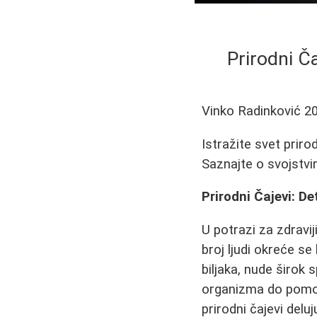
Prirodni Ča
Vinko Radinković
2
Istražite svet priro
Saznajte o svojstvim
Prirodni Čajevi: D
U potrazi za zdravi
broj ljudi okreće se
biljaka, nude širok
organizma do pomoći
prirodni čajevi delu