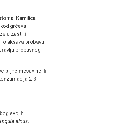
mptoma.
Kamilica
od grčeva i
e u zaštiti
i olakšava probavu.
dravlju probavnog
e biljne mešavine ili
 konzumacija 2-3
zbog svojih
angula alnus
.