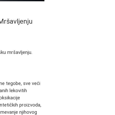
 Mršavljenju
šku mršavljenju.
ne tegobe, sve veći
anih lekovitih
oksikacije
ntetičkih proizvoda,
azumevanje njihovog