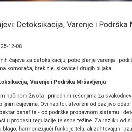
jevi: Detoksikacija, Varenje i Podrška
025-12-08
dnih čajeva za detoksikaciju, poboljšanje varenja i podr
a komorača, brekinje, sikavice i drugih biljaka.
etoksikacija, Varenje i Podrška Mršavljenju
jim načinom života i prirodnim rešenjima za svakodnev
 biljnim čajevima. Ovi napitci, stvoreni od pažljivo odabr
 spektar benefita - od podrške probavnom sistemu i det
 u procesu regulacije telesne težine. Za razliku od si
ju blago, harmonizujući funkcije tela, ali zahtevaju i r