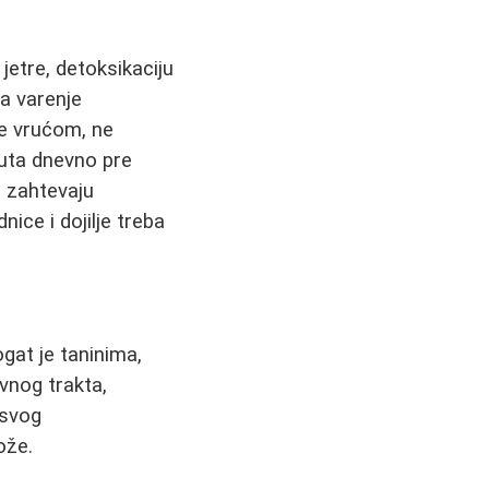
jetre, detoksikaciju
a varenje
je vrućom, ne
puta dnevno pre
 zahtevaju
nice i dojilje treba
ogat je taninima,
ivnog trakta,
 svog
ože.