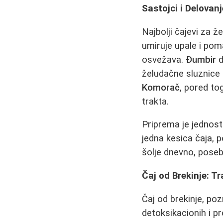
Sastojci i Delovanj
Najbolji čajevi za 
umiruje upale i pom
osvežava.
Đumbir
d
želudačne sluznice 
Komorač
, pored t
trakta.
Priprema je jednosta
jedna kesica čaja, 
šolje dnevno, pose
Čaj od Brekinje: T
Čaj od brekinje, poz
detoksikacionih i pr