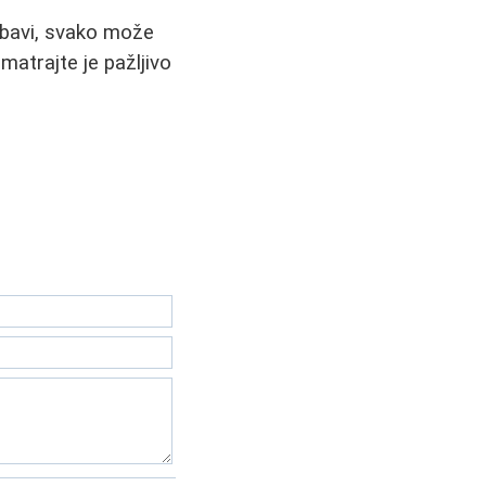
jubavi, svako može
matrajte je pažljivo