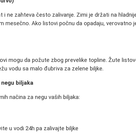
 drvo)
nt i ne zahteva često zalivanje. Zimi je držati na hladn
m mesečno. Ako listovi počnu da opadaju, verovatno je
ovi mogu da požute zbog prevelike topline. Žute listove
vežu vodu sa malo đubriva za zelene biljke.
 negu biljaka
nih načina za negu vaših biljaka:
ite u vodi 24h pa zalivajte biljke