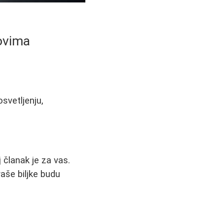
lovima
svetljenju,
 članak je za vas.
aše biljke budu