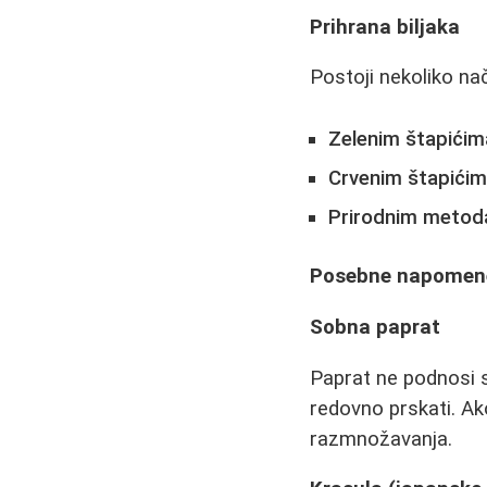
Prihrana biljaka
Postoji nekoliko nač
Zelenim štapićim
Crvenim štapićima
Prirodnim meto
Posebne napomene 
Sobna paprat
Paprat ne podnosi su
redovno prskati. Ako
razmnožavanja.