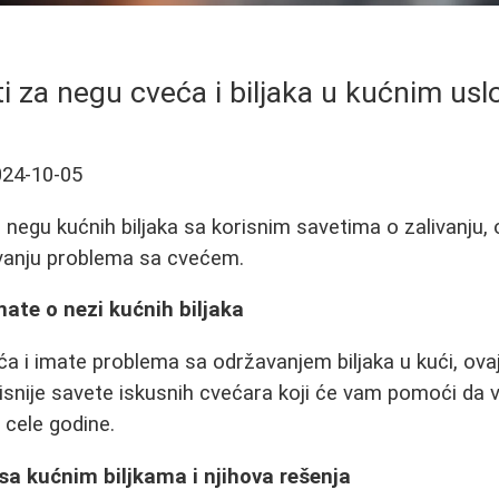
i za negu cveća i biljaka u kućnim us
024-10-05
negu kućnih biljaka sa korisnim savetima o zalivanju, o
avanju problema sa cvećem.
nate o nezi kućnih biljaka
eća i imate problema sa održavanjem biljaka u kući, ovaj
risnije savete iskusnih cvećara koji će vam pomoći da v
 cele godine.
sa kućnim biljkama i njihova rešenja