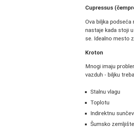
Cupressus (čempr
Ova biljka podseća 
nastaje kada stoji u
se. Idealno mesto z
Kroton
Mnogi imaju proble
vazduh - biljku treba
Stalnu vlagu
Toplotu
Indirektnu sunčev
Šumsko zemljište