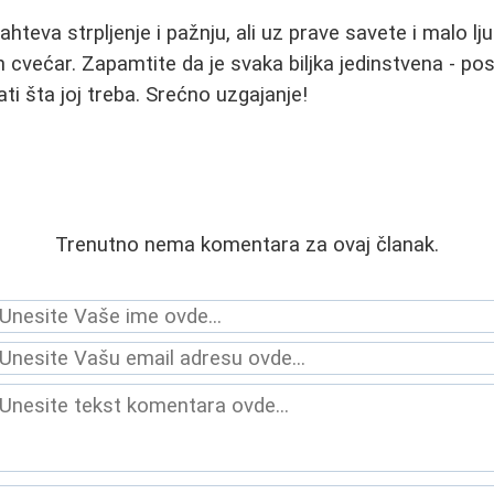
ahteva strpljenje i pažnju, ali uz prave savete i malo l
cvećar. Zapamtite da je svaka biljka jedinstvena - pos
ti šta joj treba. Srećno uzgajanje!
Trenutno nema komentara za ovaj članak.