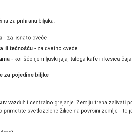
ina za prihranu biljaka:
a
- za lisnato cveće
 ili tečnošću
- za cvetno cveće
dama
- korišćenjem ljuski jaja, taloga kafe ili kesica čaja
za pojedine biljke
v vazduh i centralno grejanje. Zemlju treba zalivati po
 primetite svetlozelene žilice na površini zemlje - to 