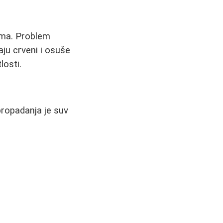
cama. Problem
aju crveni i osuše
losti.
ropadanja je suv