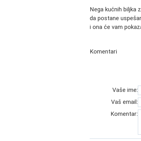
Nega kućnih biljka z
da postane uspešan 
i ona će vam pokaza
Komentari
Vaše ime:
Vaš email:
Komentar: