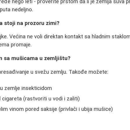
e ređe nego leti - proverite prstom da li je zemlja suva p
2 puta nedeljno.
a stoji na prozoru zimi?
jke. Većina ne voli direktan kontakt sa hladnim staklom
nema promaje.
em sa mušicama u zemljištu?
 presađivanje u svežu zemlju. Takođe možete:
u zemlje insekticidom
cigareta (rastvoriti u vodi i zaliti)
belim vinom pored saksije (privlači i ubija mušice)