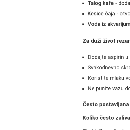
Talog kafe
- doda
Kesice čaja
- otvo
Voda iz akvariju
Za duži život reza
Dodajte aspirin u
Svakodnevno skra
Koristite mlaku 
Ne punite vazu do
Često postavljana
Koliko često zaliv