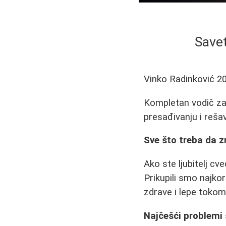
Savet
Vinko Radinković
2
Kompletan vodič za 
presađivanju i reš
Sve što treba da z
Ako ste ljubitelj cv
Prikupili smo najko
zdrave i lepe tokom
Najčešći problemi 