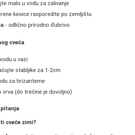
jte malo u vodu za zalivanje
rene kesice rasporedite po zemljištu
ma
- odlično prirodno đubrivo
nog cveća
 vodu u vazi
ćujte stabljike za 1-2cm
vodu za hrizanteme
 vrva (do trećine je dovoljno)
 pitanja
ati cveće zimi?