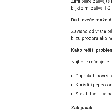
Zimi biljke zalivajt
biljki zimi zaliva 1-
Da li cveće može d
Zavisno od vrste bil
blizu prozora ako 
Kako rešiti probl
Najbolje rešenje je
Poprskati površin
Koristiti pepeo od 
Staviti tanjir sa 
Zaključak