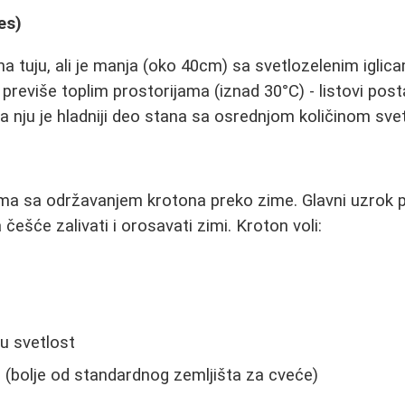
es)
na tuju, ali je manja (oko 40cm) sa svetlozelenim igli
 previše toplim prostorijama (iznad 30°C) - listovi post
a nju je hladniji deo stana sa osrednjom količinom svet
ma sa održavanjem krotona preko zime. Glavni uzrok p
 češće zalivati i orosavati zimi. Kroton voli:
u svetlost
 (bolje od standardnog zemljišta za cveće)