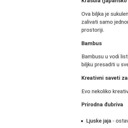
Krasula (japansko
Ova biljka je sukule
zalivati samo jedno
prostoriji.
Bambus
Bambusu u vodi list
biljku presaditi u s
Kreativni saveti za
Evo nekoliko kreativ
Prirodna đubriva
Ljuske jaja
- ostav