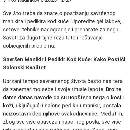
Sve što treba da znate o postizanju savršenog
manikira i pedikira kod kuće. Uporedite gel lakove,
setove, tehnike nadogradnje i preparate za negu.
Saveti za dugotrajne rezultate i rešavanje
uobičajenih problema.
Savršen Manikir i Pedikir Kod Kuće: Kako Postići
Salonski Kvalitet
Ubrzani tempo savremenog života često nas tera
da zanemarimo sebe i svoje rituale lepote.
Brojne
dame danas navode da su uopštena nega o kosi i
koži, uključujući i salone pedikir i manikir, postala
neizostavni deo njihove svakodnevnice.
Međutim,
zbog sve više obaveza i napornog posla, sve više
njih propušta svoje redovne termine. Zbog toga,