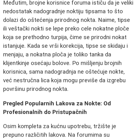
Međutim, brojne korisnice foruma ističu da je veliki
nedostatak nadogradnje noktiju tipsama to što
dolazi do oštećenja prirodnog nokta. Naime, tipse
ili veštački nokti se lepe preko cele nokatne ploče
koja se prethodno turpija, čime se prirodni nokat
istanjuje. Kada se vrši korekcija, tipse se skidaju i
menjaju, a nokatna ploča je toliko tanka da
klijentkinje osećaju bolove. Po mišljenju brojnih
korisnica, sama nadogradnja ne oštećuje nokte,
već nestručna lica koja mogu previše da izgrebu
površinu prirodnog nokta.
Pregled Popularnih Lakova za Nokte: Od
Profesionalnih do Pristupačnih
Osim kompleta za kućnu upotrebu, tržište je
prepuno različitih lakova. Na forumima su