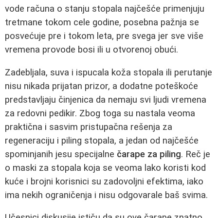
vode računa o stanju stopala najčešće primenjuju
tretmane tokom cele godine, posebna pažnja se
posvećuje pre i tokom leta, pre svega jer sve više
vremena provode bosi ili u otvorenoj obući.
Zadebljala, suva i ispucala koža stopala ili perutanje
nisu nikada prijatan prizor, a dodatne poteškoće
predstavljaju činjenica da nemaju svi ljudi vremena
za redovni pedikir. Zbog toga su nastala veoma
praktična i sasvim pristupačna rešenja za
regeneraciju i piling stopala, a jedan od najčešće
spominjanih jesu specijalne
čarape za piling
. Reč je
o maski za stopala koja se veoma lako koristi kod
kuće i brojni korisnici su zadovoljni efektima, iako
ima nekih ograničenja i nisu odgovarale baš svima.
Učesnici diskusije ističu da su ove čarape znatno