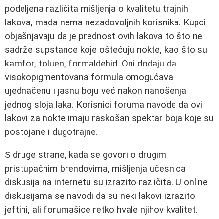
podeljena različita mišljenja o kvalitetu trajnih
lakova, mada nema nezadovoljnih korisnika. Kupci
objašnjavaju da je prednost ovih lakova to što ne
sadrže supstance koje oštećuju nokte, kao što su
kamfor, toluen, formaldehid. Oni dodaju da
visokopigmentovana formula omogućava
ujednačenu i jasnu boju već nakon nanošenja
jednog sloja laka. Korisnici foruma navode da ovi
lakovi za nokte imaju raskošan spektar boja koje su
postojane i dugotrajne.
S druge strane, kada se govori o drugim
pristupačnim brendovima, mišljenja učesnica
diskusija na internetu su izrazito različita. U online
diskusijama se navodi da su neki lakovi izrazito
jeftini, ali forumašice retko hvale njihov kvalitet.