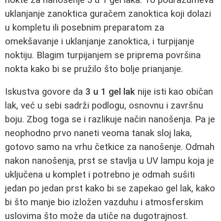
uklanjanje zanoktica guračem zanoktica koji dolazi
u kompletu ili posebnim preparatom za
omekšavanje i uklanjanje zanoktica, i turpijanje
noktiju. Blagim turpijanjem se priprema površina
nokta kako bi se pružilo što bolje prianjanje.
Iskustva govore da
3 u 1 gel lak
nije isti kao običan
lak, već u sebi sadrži podlogu, osnovnu i završnu
boju. Zbog toga se i razlikuje način nanošenja. Pa je
neophodno prvo naneti veoma tanak sloj laka,
gotovo samo na vrhu četkice za nanošenje. Odmah
nakon nanošenja, prst se stavlja u UV lampu koja je
uključena u komplet i potrebno je odmah sušiti
jedan po jedan prst kako bi se zapekao gel lak, kako
bi što manje bio izložen vazduhu i atmosferskim
uslovima što može da utiče na dugotrajnost.