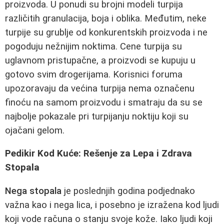
proizvoda. U ponudi su brojni modeli turpija
različitih granulacija, boja i oblika. Međutim, neke
turpije su grublje od konkurentskih proizvoda i ne
pogoduju nežnijim noktima. Cene turpija su
uglavnom pristupačne, a proizvodi se kupuju u
gotovo svim drogerijama. Korisnici foruma
upozoravaju da većina turpija nema označenu
finoću na samom proizvodu i smatraju da su se
najbolje pokazale pri turpijanju noktiju koji su
ojačani gelom.
Pedikir Kod Kuće: Rešenje za Lepa i Zdrava
Stopala
Nega stopala
je poslednjih godina podjednako
važna kao i nega lica, i posebno je izražena kod ljudi
koji vode računa o stanju svoje kože. Iako ljudi koji