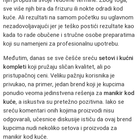
sve više njih bira da frizuru ili nokte odradi kod
kuće. Ali rezultati na samom početku su uglavnom
nezadovoljavajući jer je teško postići rezultate kao
kada to rade obučene i stručne osobe preparatima
koji su namenjeni za profesionalnu upotrebu.
Međutim, danas se sve češće sreću
setovi i kućni
kompleti
koji pružaju sličan kvalitet, ali po
pristupačnoj ceni. Veliku pažnju korisnika je
privukao, na primer, jedan brend koji je kupcima
ponudio veoma jedinstvena rešenja za
manikir kod
kuće
, a iskustva su pretežno pozitivna. Iako se
sreću komentari onih kojima proizvodi nisu
odgovarali, učesnice diskusije ističu da ovaj brend
kupcima nudi nekoliko setova i proizvoda za
manikir kod kuće.