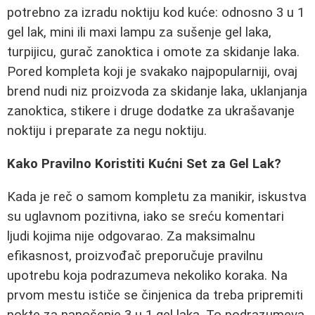
potrebno za izradu noktiju kod kuće: odnosno 3 u 1
gel lak, mini ili maxi lampu za sušenje gel laka,
turpijicu, gurač zanoktica i omote za skidanje laka.
Pored kompleta koji je svakako najpopularniji, ovaj
brend nudi niz proizvoda za skidanje laka, uklanjanja
zanoktica, stikere i druge dodatke za ukrašavanje
noktiju i preparate za negu noktiju.
Kako Pravilno Koristiti Kućni Set za Gel Lak?
Kada je reč o samom kompletu za manikir, iskustva
su uglavnom pozitivna, iako se sreću komentari
ljudi kojima nije odgovarao. Za maksimalnu
efikasnost, proizvođač preporučuje pravilnu
upotrebu koja podrazumeva nekoliko koraka. Na
prvom mestu ističe se činjenica da treba pripremiti
nokte za nanošenje 3 u 1 gel laka. To podrazumeva