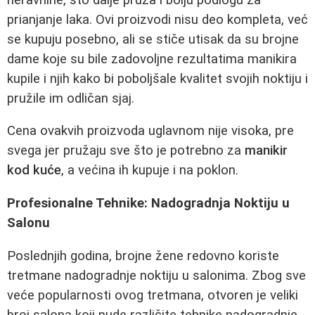
prianjanje laka. Ovi proizvodi nisu deo kompleta, već
se kupuju posebno, ali se stiče utisak da su brojne
dame koje su bile zadovoljne rezultatima manikira
kupile i njih kako bi poboljšale kvalitet svojih noktiju i
pružile im odličan sjaj.
Cena ovakvih proizvoda uglavnom nije visoka, pre
svega jer pružaju sve što je potrebno za
manikir
kod kuće
, a većina ih kupuje i na poklon.
Profesionalne Tehnike: Nadogradnja Noktiju u
Salonu
Poslednjih godina, brojne žene redovno koriste
tretmane nadogradnje noktiju u salonima. Zbog sve
veće popularnosti ovog tretmana, otvoren je veliki
broj salona koji nude različite tehnike nadogradnje,