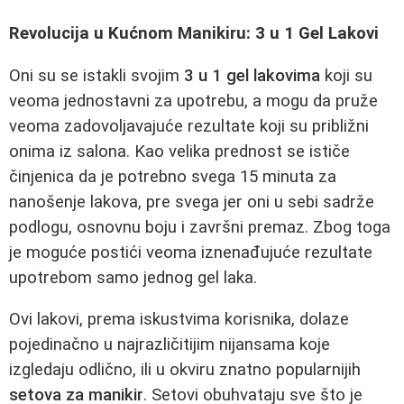
Revolucija u Kućnom Manikiru: 3 u 1 Gel Lakovi
Oni su se istakli svojim
3 u 1 gel lakovima
koji su
veoma jednostavni za upotrebu, a mogu da pruže
veoma zadovoljavajuće rezultate koji su približni
onima iz salona. Kao velika prednost se ističe
činjenica da je potrebno svega 15 minuta za
nanošenje lakova, pre svega jer oni u sebi sadrže
podlogu, osnovnu boju i završni premaz. Zbog toga
je moguće postići veoma iznenađujuće rezultate
upotrebom samo jednog gel laka.
Ovi lakovi, prema iskustvima korisnika, dolaze
pojedinačno u najrazličitijim nijansama koje
izgledaju odlično, ili u okviru znatno popularnijih
setova za manikir
. Setovi obuhvataju sve što je