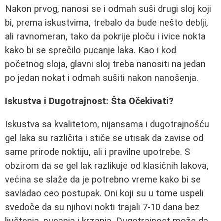
Nakon prvog, nanosi se i odmah suši drugi sloj koji
bi, prema iskustvima, trebalo da bude nešto deblji,
ali ravnomeran, tako da pokrije ploču i ivice nokta
kako bi se sprečilo pucanje laka. Kao i kod
početnog sloja, glavni sloj treba nanositi na jedan
po jedan nokat i odmah sušiti nakon nanošenja.
Iskustva i Dugotrajnost: Šta Očekivati?
Iskustva sa kvalitetom, nijansama i dugotrajnošću
gel laka su različita i stiče se utisak da zavise od
same prirode noktiju, ali i pravilne upotrebe. S
obzirom da se gel lak razlikuje od klasičnih lakova,
većina se slaže da je potrebno vreme kako bi se
savladao ceo postupak. Oni koji su u tome uspeli
svedoče da su njihovi nokti trajali 7-10 dana bez
ljuštenja, pucanja i krzanja. Dugotrajnost može da