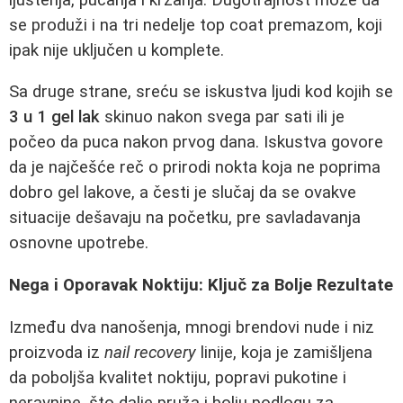
se produži i na tri nedelje top coat premazom, koji
ipak nije uključen u komplete.
Sa druge strane, sreću se iskustva ljudi kod kojih se
3 u 1 gel lak
skinuo nakon svega par sati ili je
počeo da puca nakon prvog dana. Iskustva govore
da je najčešće reč o prirodi nokta koja ne poprima
dobro gel lakove, a česti je slučaj da se ovakve
situacije dešavaju na početku, pre savladavanja
osnovne upotrebe.
Nega i Oporavak Noktiju: Ključ za Bolje Rezultate
Između dva nanošenja, mnogi brendovi nude i niz
proizvoda iz
nail recovery
linije, koja je zamišljena
da poboljša kvalitet noktiju, popravi pukotine i
neravnine, što dalje pruža i bolju podlogu za