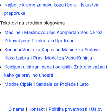
Najbolje kreme za suvu kožu i bore - Iskustva i
preporuke
Tekstovi na srodnim blogovima
Masline i Maslinovo Ulje: Kompletan Vodič kroz
Zdravstvene Prednosti i Upotrebu
Konačni Vodič za Kupovinu Mašine za Sudove:
Kako Izabrati Pravi Model za Vašu Kuhinju
Kalcijum u ishrani dece i odraslih: Zašto je važan i
kako ga pravilno unositi
Modne Cipele i Sandale za Proleće i Leto
O nama
|
Kontakt
|
Politika privatnosti
|
Uslovi