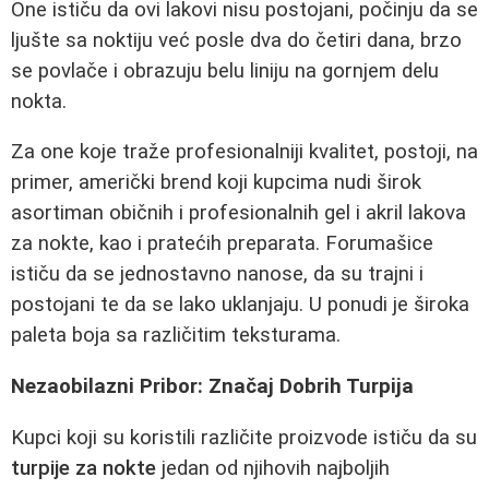
One ističu da ovi lakovi nisu postojani, počinju da se
ljušte sa noktiju već posle dva do četiri dana, brzo
se povlače i obrazuju belu liniju na gornjem delu
nokta.
Za one koje traže profesionalniji kvalitet, postoji, na
primer, američki brend koji kupcima nudi širok
asortiman običnih i profesionalnih gel i akril lakova
za nokte, kao i pratećih preparata. Forumašice
ističu da se jednostavno nanose, da su trajni i
postojani te da se lako uklanjaju. U ponudi je široka
paleta boja sa različitim teksturama.
Nezaobilazni Pribor: Značaj Dobrih Turpija
Kupci koji su koristili različite proizvode ističu da su
turpije za nokte
jedan od njihovih najboljih