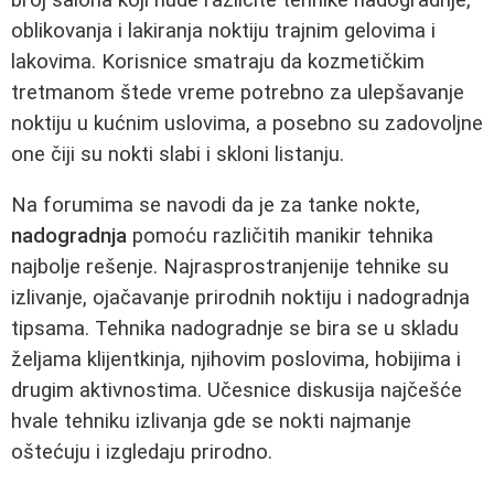
oblikovanja i lakiranja noktiju trajnim gelovima i
lakovima. Korisnice smatraju da kozmetičkim
tretmanom štede vreme potrebno za ulepšavanje
noktiju u kućnim uslovima, a posebno su zadovoljne
one čiji su nokti slabi i skloni listanju.
Na forumima se navodi da je za tanke nokte,
nadogradnja
pomoću različitih manikir tehnika
najbolje rešenje. Najrasprostranjenije tehnike su
izlivanje, ojačavanje prirodnih noktiju i nadogradnja
tipsama. Tehnika nadogradnje se bira se u skladu
željama klijentkinja, njihovim poslovima, hobijima i
drugim aktivnostima. Učesnice diskusija najčešće
hvale tehniku izlivanja gde se nokti najmanje
oštećuju i izgledaju prirodno.