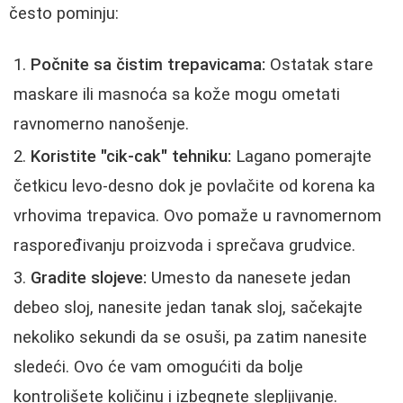
često pominju:
Počnite sa čistim trepavicama:
Ostatak stare
maskare ili masnoća sa kože mogu ometati
ravnomerno nanošenje.
Koristite "cik-cak" tehniku:
Lagano pomerajte
četkicu levo-desno dok je povlačite od korena ka
vrhovima trepavica. Ovo pomaže u ravnomernom
raspoređivanju proizvoda i sprečava grudvice.
Gradite slojeve:
Umesto da nanesete jedan
debeo sloj, nanesite jedan tanak sloj, sačekajte
nekoliko sekundi da se osuši, pa zatim nanesite
sledeći. Ovo će vam omogućiti da bolje
kontrolišete količinu i izbegnete slepljivanje.