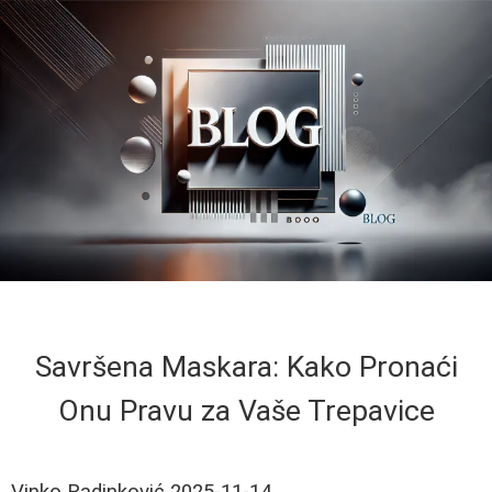
Savršena Maskara: Kako Pronaći
Onu Pravu za Vaše Trepavice
Vinko Radinković
2025-11-14