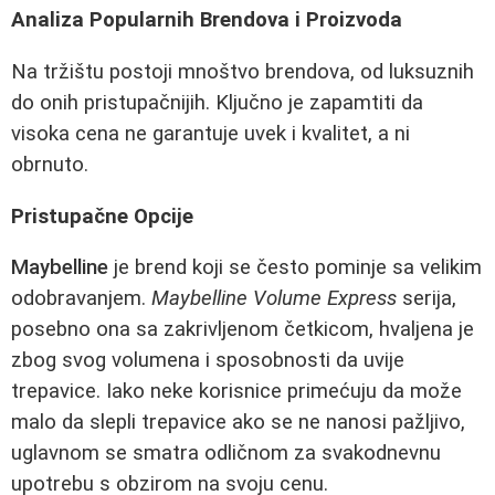
Analiza Popularnih Brendova i Proizvoda
Na tržištu postoji mnoštvo brendova, od luksuznih
do onih pristupačnijih. Ključno je zapamtiti da
visoka cena ne garantuje uvek i kvalitet, a ni
obrnuto.
Pristupačne Opcije
Maybelline
je brend koji se često pominje sa velikim
odobravanjem.
Maybelline Volume Express
serija,
posebno ona sa zakrivljenom četkicom, hvaljena je
zbog svog volumena i sposobnosti da uvije
trepavice. Iako neke korisnice primećuju da može
malo da slepli trepavice ako se ne nanosi pažljivo,
uglavnom se smatra odličnom za svakodnevnu
upotrebu s obzirom na svoju cenu.