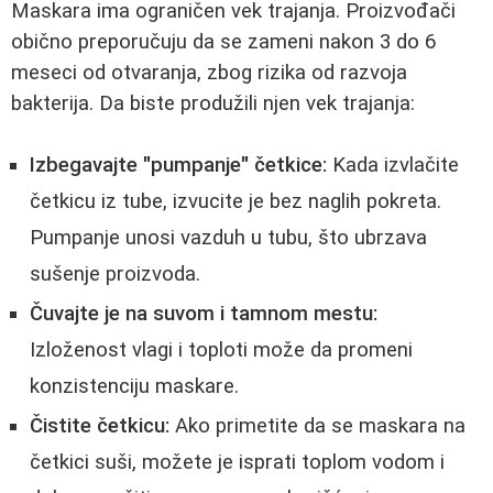
Maskara ima ograničen vek trajanja. Proizvođači
obično preporučuju da se zameni nakon 3 do 6
meseci od otvaranja, zbog rizika od razvoja
bakterija. Da biste produžili njen vek trajanja:
Izbegavajte "pumpanje" četkice:
Kada izvlačite
četkicu iz tube, izvucite je bez naglih pokreta.
Pumpanje unosi vazduh u tubu, što ubrzava
sušenje proizvoda.
Čuvajte je na suvom i tamnom mestu:
Izloženost vlagi i toploti može da promeni
konzistenciju maskare.
Čistite četkicu:
Ako primetite da se maskara na
četkici suši, možete je isprati toplom vodom i