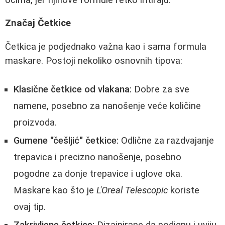
Značaj Četkice
Četkica je podjednako važna kao i sama formula
maskare. Postoji nekoliko osnovnih tipova:
Klasične četkice od vlakana:
Dobre za sve
namene, posebno za nanošenje veće količine
proizvoda.
Gumene "češljić" četkice:
Odlične za razdvajanje
trepavica i precizno nanošenje, posebno
pogodne za donje trepavice i uglove oka.
Maskare kao što je
L'Oreal Telescopic
koriste
ovaj tip.
Zakrivljene četkice:
Dizajnirane da podignu i uviju