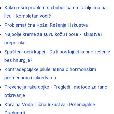
Kako rešiti problem sa bubuljicama i ožiljcima na
licu - Kompletan vodič
Problematična Koža: Rešenja i Iskustva
Najbolje kreme za suvu kožu i bore - Iskustva i
preporuke
Spušteni očni kapci - Da li postoji efikasno rešenje
bez hirurgije?
Kontracepcijske pilule: Istina o hormonskim
promenama i iskustvima
Prevencija raka dojke - Pregledi i metode za rano
otkrivanje
Koralna Voda: Lična Iskustva i Potencijalne
Prednosti