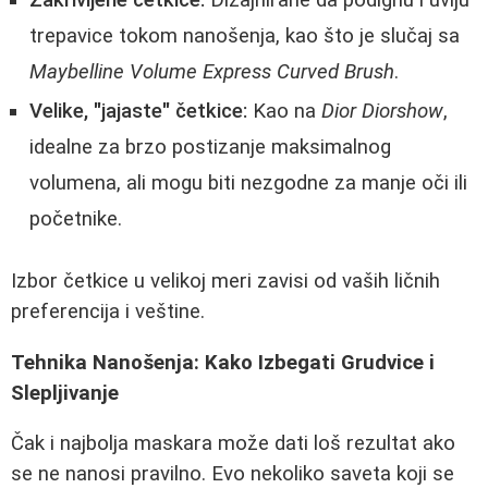
trepavice tokom nanošenja, kao što je slučaj sa
Maybelline Volume Express Curved Brush
.
Velike, "jajaste" četkice:
Kao na
Dior Diorshow
,
idealne za brzo postizanje maksimalnog
volumena, ali mogu biti nezgodne za manje oči ili
početnike.
Izbor četkice u velikoj meri zavisi od vaših ličnih
preferencija i veštine.
Tehnika Nanošenja: Kako Izbegati Grudvice i
Slepljivanje
Čak i najbolja maskara može dati loš rezultat ako
se ne nanosi pravilno. Evo nekoliko saveta koji se