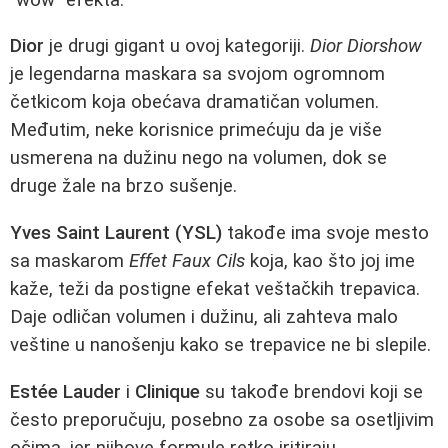
Dior
je drugi gigant u ovoj kategoriji.
Dior Diorshow
je legendarna maskara sa svojom ogromnom
četkicom koja obećava dramatičan volumen.
Međutim, neke korisnice primećuju da je više
usmerena na dužinu nego na volumen, dok se
druge žale na brzo sušenje.
Yves Saint Laurent (YSL)
takođe ima svoje mesto
sa maskarom
Effet Faux Cils
koja, kao što joj ime
kaže, teži da postigne efekat veštačkih trepavica.
Daje odličan volumen i dužinu, ali zahteva malo
veštine u nanošenju kako se trepavice ne bi slepile.
Estée Lauder
i
Clinique
su takođe brendovi koji se
često preporučuju, posebno za osobe sa osetljivim
očima, jer njihove formule retko iritiraju.