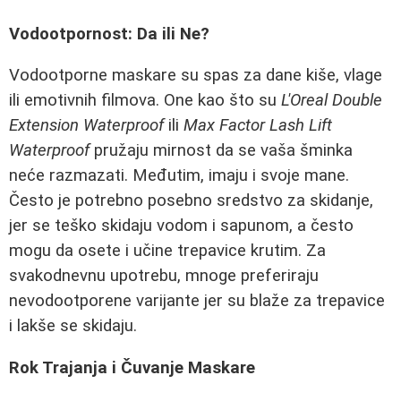
Vodootpornost: Da ili Ne?
Vodootporne maskare su spas za dane kiše, vlage
ili emotivnih filmova. One kao što su
L'Oreal Double
Extension Waterproof
ili
Max Factor Lash Lift
Waterproof
pružaju mirnost da se vaša šminka
neće razmazati. Međutim, imaju i svoje mane.
Često je potrebno posebno sredstvo za skidanje,
jer se teško skidaju vodom i sapunom, a često
mogu da osete i učine trepavice krutim. Za
svakodnevnu upotrebu, mnoge preferiraju
nevodootporene varijante jer su blaže za trepavice
i lakše se skidaju.
Rok Trajanja i Čuvanje Maskare