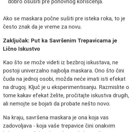
dobro osušiti pre ponovnog korišćenja.
Ako se maskara počne sušiti pre isteka roka, to je
često znak da je vreme za novu.
Zaključak: Put ka Savršenim Trepavicama je
Lično Iskustvo
Kao što se može videti iz bezbroj iskustava, ne
postoji univerzalno najbolja maskara. Ono što čini
čuda na jednoj osobi, možda neće imati isti efekat
na drugoj. Ključ je u eksperimentisanju. Razmislite o
tome kakav efekat želite, pročitajte iskustva drugih,
ali nemojte se bojati da probate nešto novo.
Na kraju, savršena maskara je ona koja vas
zadovoljava - koja vaše trepavice čini onakvim