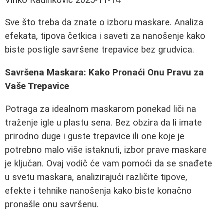
Sve što treba da znate o izboru maskare. Analiza
efekata, tipova četkica i saveti za nanošenje kako
biste postigle savršene trepavice bez grudvica.
Savršena Maskara: Kako Pronaći Onu Pravu za
Vaše Trepavice
Potraga za idealnom maskarom ponekad liči na
traženje igle u plastu sena. Bez obzira da li imate
prirodno duge i guste trepavice ili one koje je
potrebno malo više istaknuti, izbor prave maskare
je ključan. Ovaj vodič će vam pomoći da se snađete
u svetu maskara, analizirajući različite tipove,
efekte i tehnike nanošenja kako biste konačno
pronašle onu savršenu.