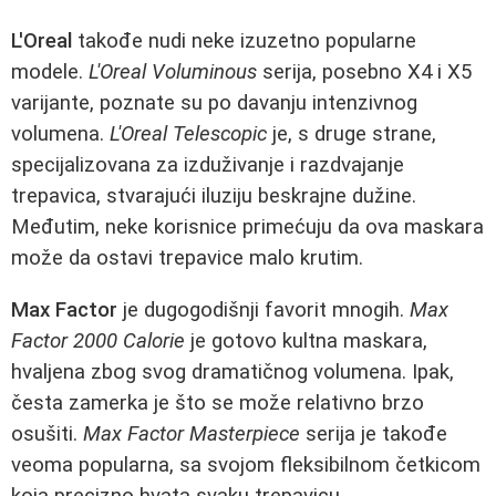
L'Oreal
takođe nudi neke izuzetno popularne
modele.
L'Oreal Voluminous
serija, posebno X4 i X5
varijante, poznate su po davanju intenzivnog
volumena.
L'Oreal Telescopic
je, s druge strane,
specijalizovana za izduživanje i razdvajanje
trepavica, stvarajući iluziju beskrajne dužine.
Međutim, neke korisnice primećuju da ova maskara
može da ostavi trepavice malo krutim.
Max Factor
je dugogodišnji favorit mnogih.
Max
Factor 2000 Calorie
je gotovo kultna maskara,
hvaljena zbog svog dramatičnog volumena. Ipak,
česta zamerka je što se može relativno brzo
osušiti.
Max Factor Masterpiece
serija je takođe
veoma popularna, sa svojom fleksibilnom četkicom
koja precizno hvata svaku trepavicu.