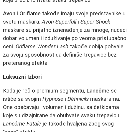
Avon
i
Oriflame
takođe imaju svoje predstavnike u
svetu maskara.
Avon Superfull
i
Super Shock
maskare su prijatno iznenađenje za mnoge, nudeći
dobar volumen i izduživanje po veoma pristupačnoj
ceni.
Oriflame Wonder Lash
takođe dobija pohvale
za svoju sposobnost da definiše trepavice bez
preteranog efekta.
Luksuzni Izbori
Kada je reč o premium segmentu,
Lancôme
se
ističe sa svojim
Hypnose
i
Définicils
maskarama.
One obećavaju i volumen i dužinu, sa četkicama
koje su dizajnirane da obuhvate svaku trepavicu.
Lancôme Fatale
je takođe hvaljena zbog svog
"wow" efekta.