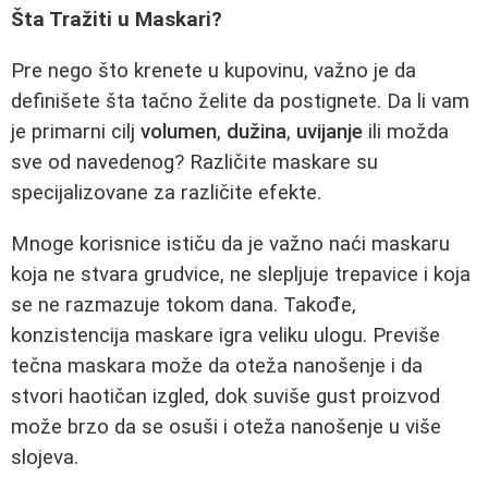
Šta Tražiti u Maskari?
Pre nego što krenete u kupovinu, važno je da
definišete šta tačno želite da postignete. Da li vam
je primarni cilj
volumen
,
dužina
,
uvijanje
ili možda
sve od navedenog? Različite maskare su
specijalizovane za različite efekte.
Mnoge korisnice ističu da je važno naći maskaru
koja ne stvara grudvice, ne slepljuje trepavice i koja
se ne razmazuje tokom dana. Takođe,
konzistencija maskare igra veliku ulogu. Previše
tečna maskara može da oteža nanošenje i da
stvori haotičan izgled, dok suviše gust proizvod
može brzo da se osuši i oteža nanošenje u više
slojeva.