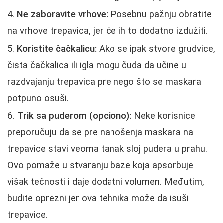
Ne zaboravite vrhove:
Posebnu pažnju obratite
na vrhove trepavica, jer će ih to dodatno izdužiti.
Koristite čačkalicu:
Ako se ipak stvore grudvice,
čista čačkalica ili igla mogu čuda da učine u
razdvajanju trepavica pre nego što se maskara
potpuno osuši.
Trik sa puderom (opciono):
Neke korisnice
preporučuju da se pre nanošenja maskara na
trepavice stavi veoma tanak sloj pudera u prahu.
Ovo pomaže u stvaranju baze koja apsorbuje
višak tečnosti i daje dodatni volumen. Međutim,
budite oprezni jer ova tehnika može da isuši
trepavice.