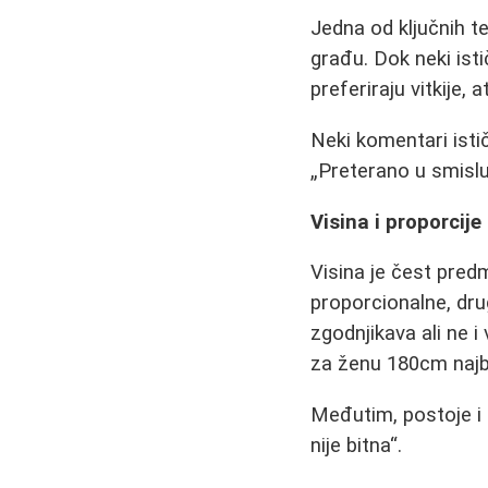
Jedna od ključnih t
građu. Dok neki ist
preferiraju vitkije, 
Neki komentari isti
Preterano u smislu
Visina i proporcije
Visina je čest pred
proporcionalne, dru
zgodnjikava ali ne i 
za ženu 180cm najb
Međutim, postoje i 
nije bitna
.