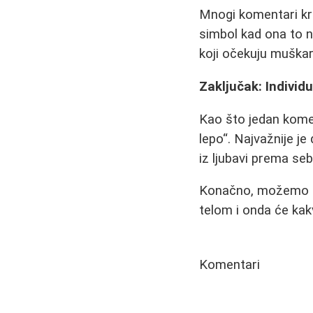
Mnogi komentari kri
simbol kad ona to n
koji očekuju muškar
Zaključak: Individu
Kao što jedan kome
lepo
. Najvažnije j
iz ljubavi prema seb
Konačno, možemo s
telom i onda će kak
Komentari