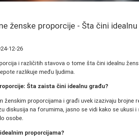
e ženske proporcije - Šta čini idealn
024-12-26
orcija i različitih stavova o tome šta čini idealnu žens
lepote razlikuje među ljudima.
oporcije: Šta zaista čini idealnu građu?
 ženskim proporcijama i građi uvek izazivaju brojne rea
zu diskusija na forumima, jasno se vidi kako se ukusi i
do osobe.
 idealnim proporcijama?