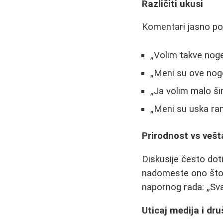
Različiti ukusi
Komentari jasno pok
Volim takve nog
Meni su ove noge
Ja volim malo š
Meni su uska ra
Prirodnost vs veš
Diskusije često dot
nadomeste ono što
napornog rada:
Sv
Uticaj medija i dr