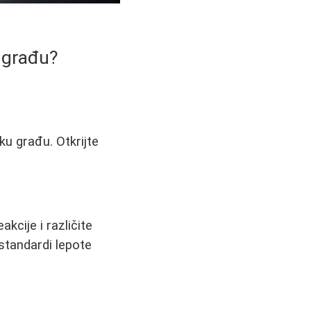
u građu?
ku građu. Otkrijte
kcije i različite
 standardi lepote