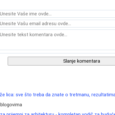
Slanje komentara
ože lica: sve što treba da znate o tretmanu, rezultatim
 blogovima
 za prijemni za arhitekturu - kompletan vodič za budu