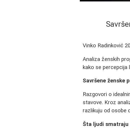
Savršen
Vinko Radinković
2
Analiza ženskih prop
kako se percepcija 
Savršene ženske pr
Razgovori o idealnim
stavove. Kroz anali
razlikuju od osobe 
Šta ljudi smatraju