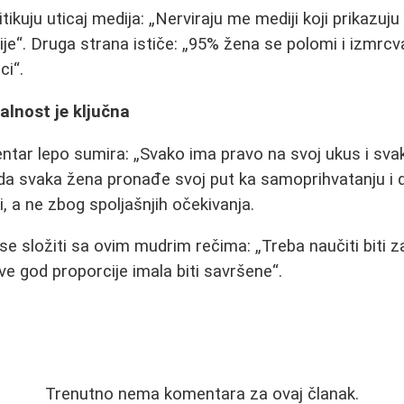
tikuju uticaj medija:
Nerviraju me mediji koji prikazuju
ije
. Druga strana ističe:
95% žena se polomi i izmrcva
ci
.
alnost je ključna
ntar lepo sumira:
Svako ima pravo na svoj ukus i svak
e da svaka žena pronađe svoj put ka samoprihvatanju i 
i, a ne zbog spoljašnjih očekivanja.
e složiti sa ovim mudrim rečima:
Treba naučiti biti 
ve god proporcije imala biti savršene
.
Trenutno nema komentara za ovaj članak.