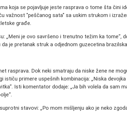
ema koja se pojavljuje jeste rasprava o tome šta čini i
iču važnost "peščanog sata" sa uskim strukom i izraže
atletske građe.
ču:
Meni je ovo savršeno i trenutno težim ka tome
, 
 da je pretanak struk a odjednom guzecetina brazilska 
met rasprava. Dok neki smatraju da niske žene ne mogu
gi ističu primere uspešnih kombinacija:
Niska devojka
vitka
. Isti komentator dodaje:
Ja bih volela da sam ma
olje
.
suprotni stavovi:
Po mom mišljenju ako je neko zgodan