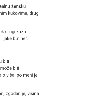
dealnu žensku
nim kukovima, drugi
dok drugi kažu:
i jake butine
.
 biti
 može biti
lo viša, po meni je
, zgodan je, visina