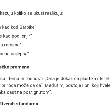
azuju koliko se ukusi razlikuju:
e kao kod Barbike
 kao pod lenjir
ira ramena
mena najlepša
tačke promene
iču i temu prirodnosti:
Ona je dokaz da plastika i ter
 priroda može da da
. Međutim, postoje i oni koji hval
aka cast na postignutom
.
uštvenih standarda