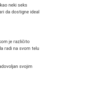
 kao neki seks
ri da dostigne ideal
om je različito
da radi na svom telu
zadovoljan svojim