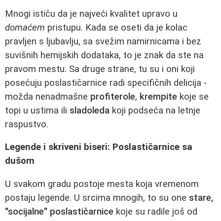
Mnogi ističu da je najveći kvalitet upravo u
domaćem
pristupu. Kada se oseti da je kolac
pravljen s ljubavlju, sa svežim namirnicama i bez
suvišnih hemijskih dodataka, to je znak da ste na
pravom mestu. Sa druge strane, tu su i oni koji
posećuju poslastičarnice radi specifičnih delicija -
možda nenadmašne
profiterole
,
krempite
koje se
topi u ustima ili
sladoleda
koji podseća na letnje
raspustvo.
Legende i skriveni biseri: Poslastičarnice sa
dušom
U svakom gradu postoje mesta koja vremenom
postaju legende. U srcima mnogih, to su one
stare,
"socijalne" poslastičarnice
koje su radile još od