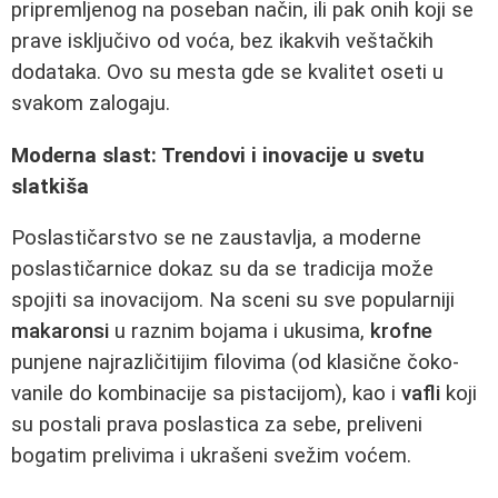
pripremljenog na poseban način, ili pak onih koji se
prave isključivo od voća, bez ikakvih veštačkih
dodataka. Ovo su mesta gde se kvalitet oseti u
svakom zalogaju.
Moderna slast: Trendovi i inovacije u svetu
slatkiša
Poslastičarstvo se ne zaustavlja, a moderne
poslastičarnice dokaz su da se tradicija može
spojiti sa inovacijom. Na sceni su sve popularniji
makaronsi
u raznim bojama i ukusima,
krofne
punjene najrazličitijim filovima (od klasične čoko-
vanile do kombinacije sa pistacijom), kao i
vafli
koji
su postali prava poslastica za sebe, preliveni
bogatim prelivima i ukrašeni svežim voćem.