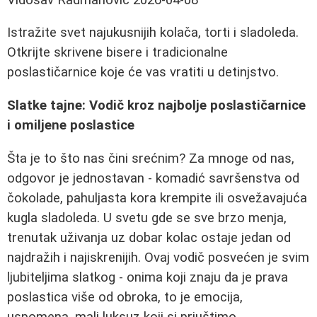
Istražite svet najukusnijih kolača, torti i sladoleda.
Otkrijte skrivene bisere i tradicionalne
poslastičarnice koje će vas vratiti u detinjstvo.
Slatke tajne: Vodič kroz najbolje poslastičarnice
i omiljene poslastice
Šta je to što nas čini srećnim? Za mnoge od nas,
odgovor je jednostavan - komadić savršenstva od
čokolade, pahuljasta kora krempite ili osvežavajuća
kugla sladoleda. U svetu gde se sve brzo menja,
trenutak uživanja uz dobar kolac ostaje jedan od
najdražih i najiskrenijih. Ovaj vodič posvećen je svim
ljubiteljima slatkog - onima koji znaju da je prava
poslastica više od obroka, to je emocija,
uspomena, mali luksuz koji si priuštimo.