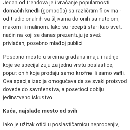
Jedan od trendova je i vraćanje popularnosti
domaćih knedli
(gomboča) sa različitim filovima -
od tradicionalnih sa šljivama do onih sa nutelom,
makom ili malinom. Iako su recepti stari kao svet,
način na koji se danas prezentuju je svež i
privlačan, posebno mlađoj publici.
Posebno mesto u srcima građana imaju i radnje
koje se specijalizuju za jednu vrstu poslastice,
poput onih koje prodaju samo
krofne
ili samo
vafli
.
Ova specijalizacija omogućava da se svaki proizvod
dovede do savršenstva, a posetioci dobiju
jedinstveno iskustvo.
Kuća, najslađe mesto od svih
Iako je užitak otići u poslastičarnicu neprocenjiv,