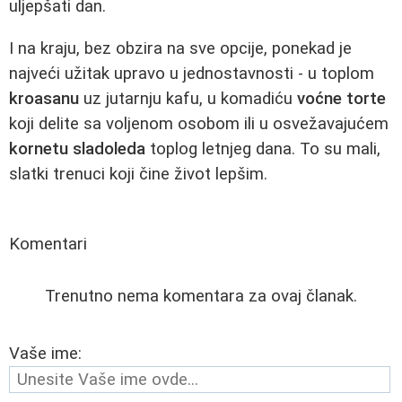
uljepšati dan.
I na kraju, bez obzira na sve opcije, ponekad je
najveći užitak upravo u jednostavnosti - u toplom
kroasanu
uz jutarnju kafu, u komadiću
voćne torte
koji delite sa voljenom osobom ili u osvežavajućem
kornetu sladoleda
toplog letnjeg dana. To su mali,
slatki trenuci koji čine život lepšim.
Komentari
Trenutno nema komentara za ovaj članak.
Vaše ime: