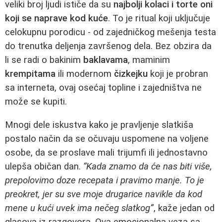
veliki broj ljudi ističe da su
najbolji kolaci i torte oni
koji se naprave kod kuće
. To je ritual koji uključuje
celokupnu porodicu - od zajedničkog mešenja testa
do trenutka deljenja završenog dela. Bez obzira da
li se radi o bakinim
baklavama
, maminim
krempitama
ili modernom
čizkejku
koji je probran
sa interneta, ovaj osećaj topline i zajedništva ne
može se kupiti.
Mnogi dele iskustva kako je pravljenje slatkiša
postalo način da se očuvaju uspomene na voljene
osobe, da se proslave mali trijumfi ili jednostavno
ulepša običan dan.
“Kada znamo da će nas biti više,
prepolovimo doze recepata i pravimo manje. To je
preokret, jer su sve moje drugarice navikle da kod
mene u kući uvek ima nečeg slatkog”
, kaže jedan od
glasova iz razgovora. Ova emocionalna veza sa