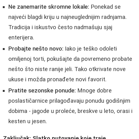
Ne zanemarite skromne lokale:
Ponekad se
najveći blagdi kriju u najneuglednijim radnjama.
Tradicija i iskustvo često nadmašuju sjaj
enterijera.
Probajte nešto novo:
Iako je teško odoleti
omiljenoj torti, pokušajte da povremeno probate
nešto što niste ranije jeli. Tako otkrivate nove
ukuse i možda pronađete novi favorit.
Pratite sezonske ponude:
Mnoge dobre
poslastičarnice prilagođavaju ponudu godišnjim
dobima - jagode u proleće, breskve u leto, orasi i
kesten u jesen.
Zaključak: Slatko putovanje koje traje