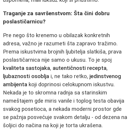
Traganje za savršenstvom: Šta čini dobru
poslastičarnicu?
Pre nego što krenemo u obilazak konkretnih
adresa, važno je razumeti šta zapravo tražimo.
Prema iskustvima brojnih ljubitelja slatkiša, prava
poslastičarnica nije samo o ukusu. To je spoj
kvaliteta sastojaka
,
autentičnosti recepta
,
ljubaznosti osoblja
i, ne tako retko,
jedinstvenog
ambijenta
koji doprinosi celokupnom iskustvu.
Nekada je to skromna radnja sa starinskim
nameštajem gde miris vanile i toplog testa obavija
svakog posetioca, a nekada moderni prostor gde
se pažnja posvećuje svakom detalju - od dezena na
šoljici do načina na koji je torta ukrašena.