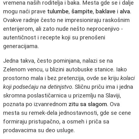
vremena naših roditelja i baka. Mesta gde se i dalje
mogu naći prave
tulumbe
,
šampite
,
baklave
i
alva
.
Ovakve radnje često ne impresioniraju raskošnim
enterijerom, ali zato nude nešto neprocenjivo -
autentičnost i recepte koji su prenošeni
generacijama.
Jedna takva, često pominjana, nalazi se na
Zelenom vencu, u blizini autobuske stanice. Iako
prostorno mala i bez pretenzija, ovde se kriju
kolaci
koji podsećaju na detinjstvo
. Sličnu priču ima i jedna
skromna poslastičarnica u prizemlju na Slaviji,
poznata po izvanrednom
zitu sa slagom
. Ova
mesta su remek-dela jednostavnosti, gde se cene
formiraju pristupačno, a osmeh i priča sa
prodavacima su deo usluge.