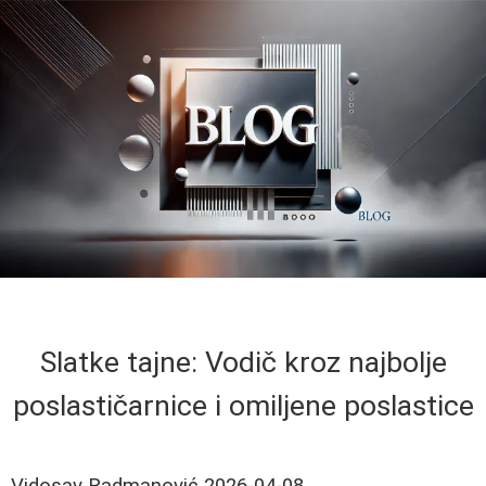
Slatke tajne: Vodič kroz najbolje
poslastičarnice i omiljene poslastice
Vidosav Radmanović
2026-04-08