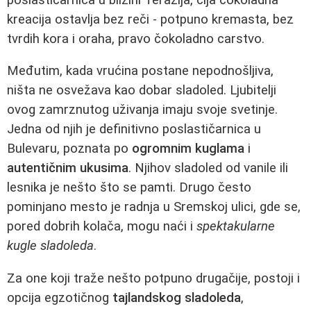
kreacija ostavlja bez reči - potpuno kremasta, bez
tvrdih kora i oraha, pravo čokoladno carstvo.
Međutim, kada vrućina postane nepodnošljiva,
ništa ne osvežava kao dobar sladoled. Ljubitelji
ovog zamrznutog uživanja imaju svoje svetinje.
Jedna od njih je definitivno poslastičarnica u
Bulevaru, poznata po
ogromnim kuglama
i
autentičnim ukusima
. Njihov sladoled od vanile ili
lesnika je nešto što se pamti. Drugo često
pominjano mesto je radnja u Sremskoj ulici, gde se,
pored dobrih kolača, mogu naći i
spektakularne
kugle sladoleda
.
Za one koji traže nešto potpuno drugačije, postoji i
opcija egzotičnog
tajlandskog sladoleda
,