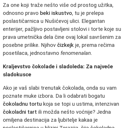
Za one koji traže nešto više od prostog užitka,
odnosno pravo
beki iskustvo
, tu je prelepa
poslastičarnica u Nušićevoj ulici. Elegantan
enterijer, pažljivo postavljeni stolovi i torte koje su
prava umetnička dela čine ovaj lokal savršenim za
posebne prilike. Njihov
čizkejk
je, prema rečima
posetilaca, jednostavno
fenomenalan
.
Kraljevstvo čokolade i sladoleda: Za najveće
sladokusce
Ako je vaš slabi trenutak čokolada, onda su vam
poznate muke izbora. Da li odabrati bogatu
čokoladnu tortu
koja se topi u ustima, intenzivan
čokoladni tart
ili možda nešto voćnije? Jedna
omiljena destinacija za ljubitelje kakaa je
poslastičarnica u blizini Terazija, čija čokoladna