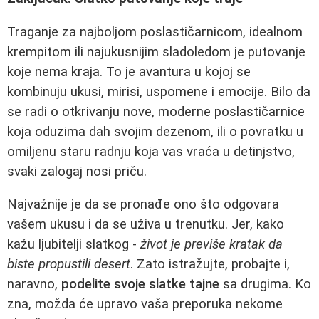
Traganje za najboljom poslastičarnicom, idealnom
krempitom ili najukusnijim sladoledom je putovanje
koje nema kraja. To je avantura u kojoj se
kombinuju ukusi, mirisi, uspomene i emocije. Bilo da
se radi o otkrivanju nove, moderne poslastičarnice
koja oduzima dah svojim dezenom, ili o povratku u
omiljenu staru radnju koja vas vraća u detinjstvo,
svaki zalogaj nosi priču.
Najvažnije je da se pronađe ono što odgovara
vašem ukusu i da se uživa u trenutku. Jer, kako
kažu ljubitelji slatkog -
život je previše kratak da
biste propustili desert
. Zato istražujte, probajte i,
naravno,
podelite svoje slatke tajne
sa drugima. Ko
zna, možda će upravo vaša preporuka nekome