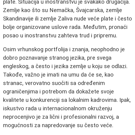
plate. Situacija u inostranstvu je svakako drugačija.
Zemlje kao što su Nemačka, Švajcarska, zemlje
Skandinavije ili zemlje Zaliva nude veće plate i često
bolje organizovane uslove rada. Međutim, pronaći
posao u inostranstvu zahteva trud i pripremu.
Osim vrhunskog portfolija i znanja, neophodno je
dobro poznavanje stranog jezika, pre svega
engleskog, a često i jezika zemlje u koju se odlazi.
Takođe, važno je imati na umu da će se, kao
stranac, verovatno suočiti sa određenim
ograničenjima i potrebom da dokažete svoje
kvalitete u konkurenciji sa lokalnim kadrovima. Ipak,
iskustvo rada u internacionalnom okruženju
neprocenjivo je za lični i profesionalni razvoj, a
mogućnosti za napredovanje su često veće.