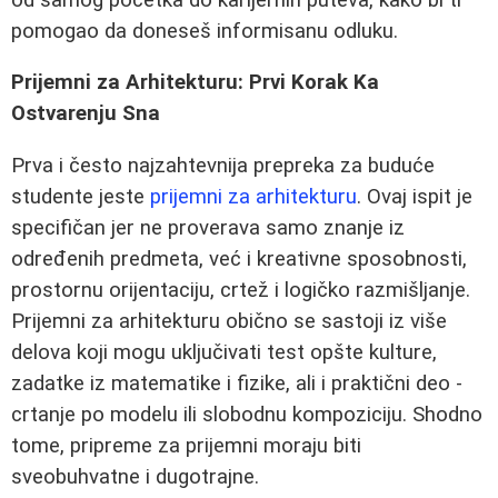
pomogao da doneseš informisanu odluku.
Prijemni za Arhitekturu: Prvi Korak Ka
Ostvarenju Sna
Prva i često najzahtevnija prepreka za buduće
studente jeste
prijemni za arhitekturu
. Ovaj ispit je
specifičan jer ne proverava samo znanje iz
određenih predmeta, već i kreativne sposobnosti,
prostornu orijentaciju, crtež i logičko razmišljanje.
Prijemni za arhitekturu obično se sastoji iz više
delova koji mogu uključivati test opšte kulture,
zadatke iz matematike i fizike, ali i praktični deo -
crtanje po modelu ili slobodnu kompoziciju. Shodno
tome, pripreme za prijemni moraju biti
sveobuhvatne i dugotrajne.