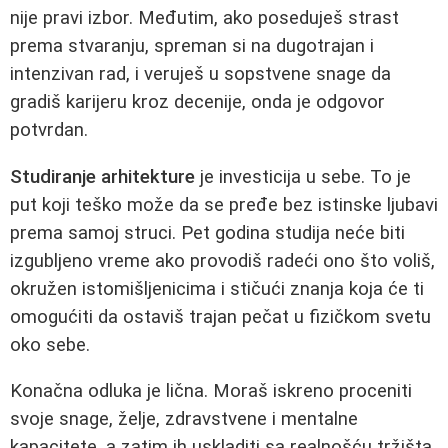
nije pravi izbor. Međutim, ako poseduješ strast
prema stvaranju, spreman si na dugotrajan i
intenzivan rad, i veruješ u sopstvene snage da
gradiš karijeru kroz decenije, onda je odgovor
potvrdan.
Studiranje arhitekture
je investicija u sebe. To je
put koji teško može da se pređe bez istinske ljubavi
prema samoj struci. Pet godina studija neće biti
izgubljeno vreme ako provodiš radeći ono što voliš,
okružen istomišljenicima i stičući znanja koja će ti
omogućiti da ostaviš trajan pečat u fizičkom svetu
oko sebe.
Konačna odluka je lična. Moraš iskreno proceniti
svoje snage, želje, zdravstvene i mentalne
kapacitete, a zatim ih uskladiti sa realnošću tržišta