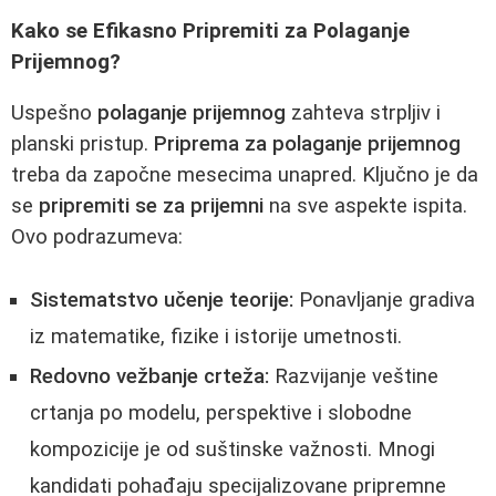
Kako se Efikasno Pripremiti za Polaganje
Prijemnog?
Uspešno
polaganje prijemnog
zahteva strpljiv i
planski pristup.
Priprema za polaganje prijemnog
treba da započne mesecima unapred. Ključno je da
se
pripremiti se za prijemni
na sve aspekte ispita.
Ovo podrazumeva:
Sistematstvo učenje teorije:
Ponavljanje gradiva
iz matematike, fizike i istorije umetnosti.
Redovno vežbanje crteža:
Razvijanje veštine
crtanja po modelu, perspektive i slobodne
kompozicije je od suštinske važnosti. Mnogi
kandidati pohađaju specijalizovane pripremne