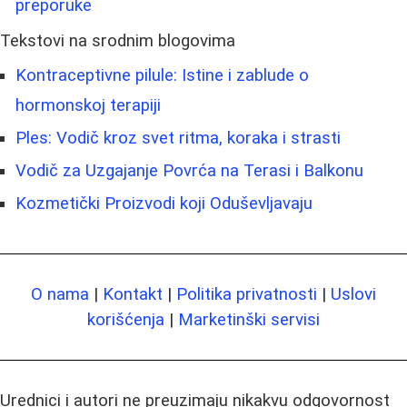
preporuke
Tekstovi na srodnim blogovima
Kontraceptivne pilule: Istine i zablude o
hormonskoj terapiji
Ples: Vodič kroz svet ritma, koraka i strasti
Vodič za Uzgajanje Povrća na Terasi i Balkonu
Kozmetički Proizvodi koji Oduševljavaju
O nama
|
Kontakt
|
Politika privatnosti
|
Uslovi
korišćenja
|
Marketinški servisi
Urednici i autori ne preuzimaju nikakvu odgovornost