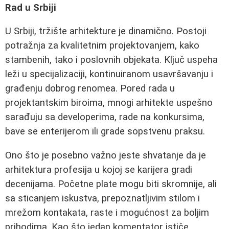
Rad u Srbiji
U Srbiji, tržište arhitekture je dinamično. Postoji
potražnja za kvalitetnim projektovanjem, kako
stambenih, tako i poslovnih objekata. Ključ uspeha
leži u specijalizaciji, kontinuiranom usavršavanju i
građenju dobrog renomea. Pored rada u
projektantskim biroima, mnogi arhitekte uspešno
sarađuju sa developerima, rade na konkursima,
bave se enterijerom ili grade sopstvenu praksu.
Ono što je posebno važno jeste shvatanje da je
arhitektura profesija u kojoj se karijera gradi
decenijama. Početne plate mogu biti skromnije, ali
sa sticanjem iskustva, prepoznatljivim stilom i
mrežom kontakata, raste i mogućnost za boljim
prihodima. Kao što jedan komentator ističe,