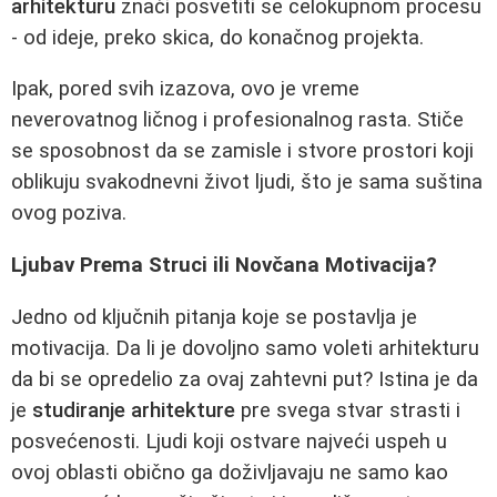
arhitekturu
znači posvetiti se celokupnom procesu
- od ideje, preko skica, do konačnog projekta.
Ipak, pored svih izazova, ovo je vreme
neverovatnog ličnog i profesionalnog rasta. Stiče
se sposobnost da se zamisle i stvore prostori koji
oblikuju svakodnevni život ljudi, što je sama suština
ovog poziva.
Ljubav Prema Struci ili Novčana Motivacija?
Jedno od ključnih pitanja koje se postavlja je
motivacija. Da li je dovoljno samo voleti arhitekturu
da bi se opredelio za ovaj zahtevni put? Istina je da
je
studiranje arhitekture
pre svega stvar strasti i
posvećenosti. Ljudi koji ostvare najveći uspeh u
ovoj oblasti obično ga doživljavaju ne samo kao