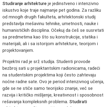
Studiranje arhitekture
je jedinstveno i intenzivno
iskustvo koje traje najmanje pet godina. Za razliku
od mnogih drugih fakulteta, arhitektonski studij
predstavlja mešavinu tehnike, umetnosti, nauke i
humanističkih disciplina. Očekuj da ćeš se susretati
sa predmetima kao što su konstrukcije, statika i
materijali, ali i sa istorijom arhitekture, teorijom i
projektovanjem.
Projektni rad je srž studija. Studenti provode
bezbroj sati u projektantskim radionicama, radeći
na studentskim projektima koji često zahtevaju
noćne radne sate. Ovo je period intenzivnog učenja,
gde se ne stiče samo teorijsko znanje, već se
razvija i kritičko mišljenje, kreativnost i sposobnost
rešavanja kompleksnih problema.
Studirati