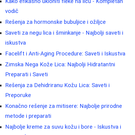
Kako efikasno ukloniti fleke na licu - Kompletan
vodič
Rešenja za hormonske bubuljice i ožiljce
Saveti za negu lica i šminkanje - Najbolji saveti i
iskustva
Facelift i Anti-Aging Procedure: Saveti i Iskustva
Zimska Nega Kože Lica: Najbolji Hidratantni
Preparati i Saveti
Rešenja za Dehidriranu Kožu Lica: Saveti i
Preporuke
Konačno rešenje za mitisere: Najbolje prirodne
metode i preparati
Najbolje kreme za suvu kožu i bore - Iskustva i