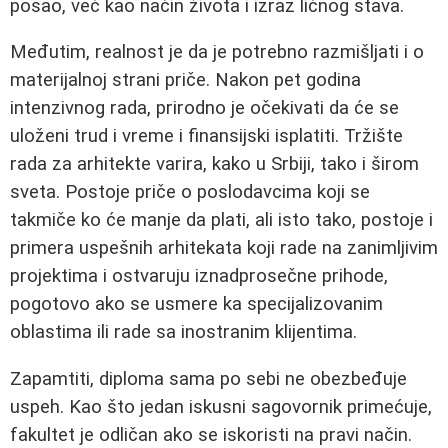
posao, već kao način života i izraz ličnog stava.
Međutim, realnost je da je potrebno razmišljati i o
materijalnoj strani priče. Nakon pet godina
intenzivnog rada, prirodno je očekivati da će se
uloženi trud i vreme i finansijski isplatiti. Tržište
rada za arhitekte varira, kako u Srbiji, tako i širom
sveta. Postoje priče o poslodavcima koji se
takmiče ko će manje da plati, ali isto tako, postoje i
primera uspešnih arhitekata koji rade na zanimljivim
projektima i ostvaruju iznadprosečne prihode,
pogotovo ako se usmere ka specijalizovanim
oblastima ili rade sa inostranim klijentima.
Zapamtiti, diploma sama po sebi ne obezbeđuje
uspeh. Kao što jedan iskusni sagovornik primećuje,
fakultet je odličan ako se iskoristi na pravi način.