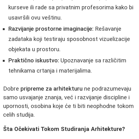
kurseve ili rade sa privatnim profesorima kako bi
usavršili ovu veštinu.
Razvijanje prostorne imaginacije:
Rešavanje
zadataka koji testiraju sposobnost vizuelizacije
objekata u prostoru.
Praktično iskustvo:
Upoznavanje sa različitim
tehnikama crtanja i materijalima.
Dobre
pripreme za arhitekturu
ne podrazumevaju
samo usvajanje znanja, već i razvijanje discipline i
upornosti, osobina koje će ti biti neophodne tokom
celih studija.
Šta Očekivati Tokom Studiranja Arhitekture?