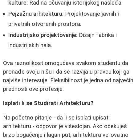
kulture:
Rad na očuvanju istorijskog nasleđa.
Pejzažnu arhitekturu:
Projektovanje javnih i
privatnih otvorenih prostora.
Industrijsko projektovanje:
Dizajn fabrika i
industrijskih hala.
Ova raznolikost omogućava svakom studentu da
pronađe svoju nišu i da se razvija u pravcu koji ga
najviše interesuje. Fleksibilnost je jedna od najvećih
prednosti ove profesije.
Isplati li se Studirati Arhitekturu?
Na početno pitanje - da li se isplati upisati
arhitekturu - odgovor je višeslojan. Ako očekuješ
brzo bogaćenje i lagan put, arhitektura verovatno