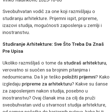
Sveobuhvatan vodič za one koji razmišljaju o
studiranju arhitekture. Prijemni ispit, pripreme,
izazovi studija, mogućnosti zaposlenja u zemlji i
inostranstvu.
Studiranje Arhitekture: Sve Što Treba Da Znaš
Pre Upisa
Ukoliko razmišljaš o tome da
studiraš arhitekturu
,
verovatno si suočen sa brojnim pitanjima i
nedoumicama. Da li je teško
položiti prijemni
? Kako
izgledaju
pripreme za arhitekturu
? Kakve su šanse
za zaposlenjem nakon studija, posebno u
inostranstvu? Ovaj članak ima za cilj da pruži
sveobuhvatan uvid u stvarnost studija arhitekture,
od samog početka do karijernih puteva, kako bi ti