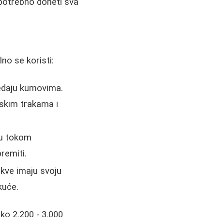
 potrebno doneti sva
no se koristi:
edaju kumovima.
nskim trakama i
ju tokom
remiti.
kve imaju svoju
kuće.
ko 2.200 - 3.000