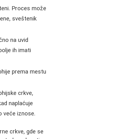
šteni. Proces može
jene, sveštenik
čno na uvid
olje ih imati
ohije prema mestu
hijske crkve,
kad naplaćuje
o veće iznose.
arne crkve, gde se