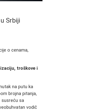
 Srbiji
cije o cenama,
zaciju, troškove i
enutak na putu ka
om brojna pitanja,
e susreću sa
sveobuhvatan vodič