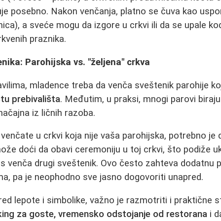
puje posebno. Nakon venčanja, platno se čuva kao usp
čnica), a sveće mogu da izgore u crkvi ili da se upale 
rkvenih praznika.
enika: Parohijska vs. "željena" crkva
ilima, mladence treba da venča sveštenik parohije ko
u prebivališta
. Međutim, u praksi, mnogi parovi biraju
značajna iz ličnih razoba.
 venčate u crkvi koja nije vaša parohijska, potrebno je
že doći da obavi ceremoniju u toj crkvi, što podiže u
as venča drugi sveštenik. Ovo često zahteva dodatnu p
a, pa je neophodno sve jasno dogovoriti unapred.
red lepote i simbolike, važno je razmotriti i praktične st
king za goste, vremensko odstojanje od restorana
i d