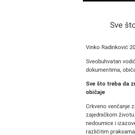
Sve št
Vinko Radinković
2
Sveobuhvatan vodič 
dokumentima, običaj
Sve što treba da z
običaje
Crkveno venčanje za
zajedničkom životu.
nedoumice i izazove
različitim praksama