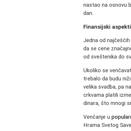
nastao na osnovu br
dan.
Finansijski aspekt
Jedna od najčešćih 
da se cene značajno
od sveštenika do sv
Ukoliko se venčava
trebalo da budu niži
velika svadba, pa n
crkvama platili izme
dinara, što mnogi s
Venčanje u
popular
Hrama Svetog Save (