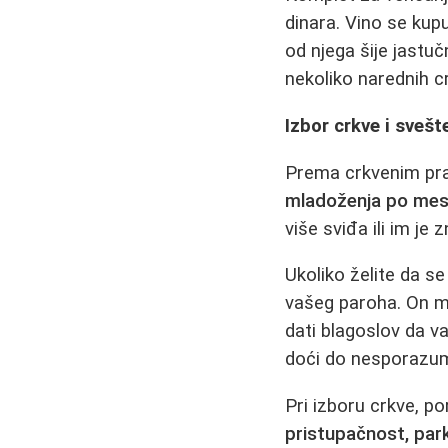
dinara. Vino se ku
od njega šije jastu
nekoliko narednih c
Izbor crkve i svešt
Prema crkvenim prav
mladoženja po mest
više sviđa ili im je 
Ukoliko želite da se
vašeg paroha. On mo
dati blagoslov da v
doći do nesporazum
Pri izboru crkve, po
pristupačnost, par