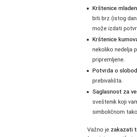
Krštenice mladen
biti brz (istog da
može izdati potvr
Krštenice kumov
nekoliko nedelja p
pripremljene.
Potvrda o slobo
prebivališta.
Saglasnost za ven
sveštenik koji v
simboličnom takom
Važno je
zakazati 