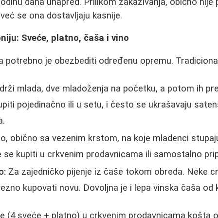
 godinu dana unapred. Prilikom zakazivanja, obično nije
eć se ona dostavljaju kasnije.
ju: Sveće, platno, čaša i vino
 potrebno je obezbediti određenu opremu. Tradicional
drži mlada, dve mladoženja na početku, a potom ih pr
iti pojedinačno ili u setu, i često se ukrašavaju sate
a.
no, obično sa vezenim krstom, na koje mladenci stupa
se kupiti u crkvenim prodavnicama ili samostalno prip
o:
Za zajedničko pijenje iz čaše tokom obreda. Neke cr
vezno kupovati novu. Dovoljna je i lepa vinska čaša od 
e (4 sveće + platno) u crkvenim prodavnicama košta o