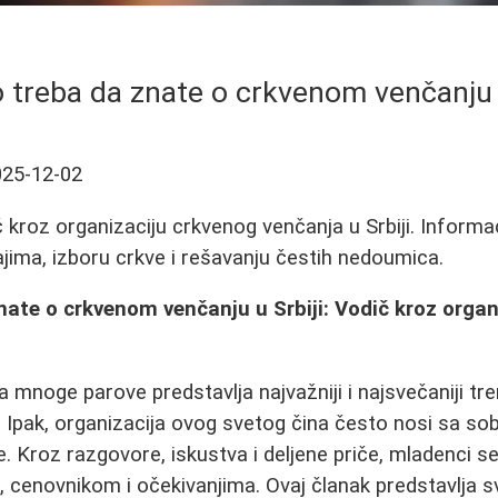
o treba da znate o crkvenom venčanju u
025-12-02
kroz organizaciju crkvenog venčanja u Srbiji. Informa
ima, izboru crkve i rešavanju čestih nedoumica.
nate o crkvenom venčanju u Srbiji: Vodič kroz organi
 mnoge parove predstavlja najvažniji i najsvečaniji tr
 Ipak, organizacija ovog svetog čina često nosi sa sob
. Kroz razgovore, iskustva i deljene priče, mladenci s
, cenovnikom i očekivanjima. Ovaj članak predstavlja 