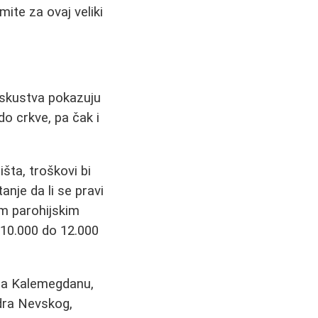
ite za ovaj veliki
Iskustva pokazuju
o crkve, pa čak i
šta, troškovi bi
anje da li se pravi
im parohijskim
d 10.000 do 12.000
 na Kalemegdanu,
ndra Nevskog,