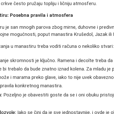
 crkve često pružaju topliju i ličniju atmosferu.
iru: Posebna pravila i atmosfera
ru je san mnogih parova zbog mirne, duhovne i prediv
rojne mogućnosti, poput manastira Krušedol, Jazak ili
čanja u manastiru treba voditi računa o nekoliko stvari:
nje skromnosti je ključno. Ramena i decolte treba da 
 ne bi trebalo da bude znatno iznad kolena. Za mladu je 
 može i marama preko glave, iako to nije uvek obavezno.
 pravila konkretnog manastira.
:
Pozeljno je obavestiti goste da se i oni obuku pristo
dozvole:
Iako se čini da je sve jednostavnije, i ovde je