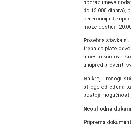
podrazumeva dodatn
do 12.000 dinara), p
ceremoniju. Ukupni
može dostići i 20.0
Posebna stavka su
treba da plate odvo
umesto kumova, smat
unapred proveriti s
Na kraju, mnogi isti
strogo određena tar
postoji mogućnost 
Neophodna dokument
Priprema dokumentac