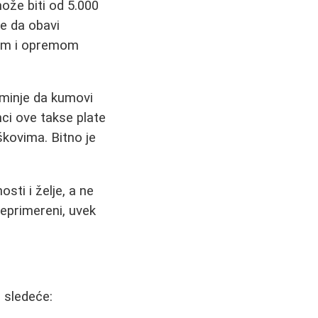
že biti od 5.000
je da obavi
rom i opremom
minje da kumovi
nci ove takse plate
škovima. Bitno je
sti i želje, a ne
eprimereni, uvek
 sledeće: