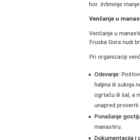
hor. Intimnije manje
Venčanje u manast
Venčanje u manasti
Fruska Gora nudi b
Pri organizaciji ven
Odevanje:
Poštova
haljina ili suknja
ogrtaču ili šal, a
unapred proveriti
Ponašanje gostiju
manastiru.
Dokumentacija i 