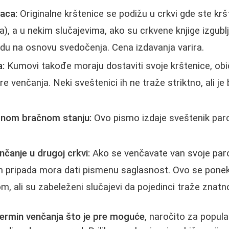
aca:
Originalne krštenice se podižu u crkvi gde ste kr
na), a u nekim slučajevima, ako su crkvene knjige izgubl
du na osnovu svedočenja. Cena izdavanja varira.
a:
Kumovi takođe moraju dostaviti svoje krštenice, obi
re venčanja. Neki sveštenici ih ne traže striktno, ali je b
dnom bračnom stanju:
Ovo pismo izdaje sveštenik par
čanje u drugoj crkvi:
Ako se venčavate van svoje paro
am pripada mora dati pismenu saglasnost. Ovo se pone
, ali su zabeleženi slučajevi da pojedinci traže znatn
termin venčanja što je pre moguće
, naročito za popul