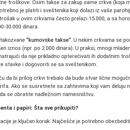
e troškove. Osim takse za zakup same crkve (koja mo
otrebno je platiti i sveštenika koji dolazi iz vaše parohi
 trošak u ovim crkvama često prelazi 15.000, a sa ho
00-30.000 dinara.
 takozvane
"kumovske takse"
. U nekim crkvama se po
jen iznos (npr. po 2.000 dinara). U praksi, mnogi mlade
rajući da nije prikladno opterećivati ih dodatnim tro
ve stavke i dogovoriti se sa sveštenikom.
ču da bi prilog crkvi trebalo da bude stvar lične mogućno
ifa. Ako se susretnete sa zahtevima koji vam deluju n
da se obratite nadležnom namesništvu.
a i papiri: Šta sve prikupiti?
ije je ključan korak. Najčešće je potrebno obezbediti