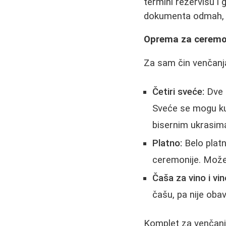
termini rezervišu i
dokumenta odmah, v
Oprema za ceremoni
Za sam čin venčanja
Četiri sveće:
Dve 
Sveće se mogu kup
bisernim ukrasim
Platno:
Belo plat
ceremonije. Može 
Čaša za vino i vin
čašu, pa nije oba
Komplet za venčanj