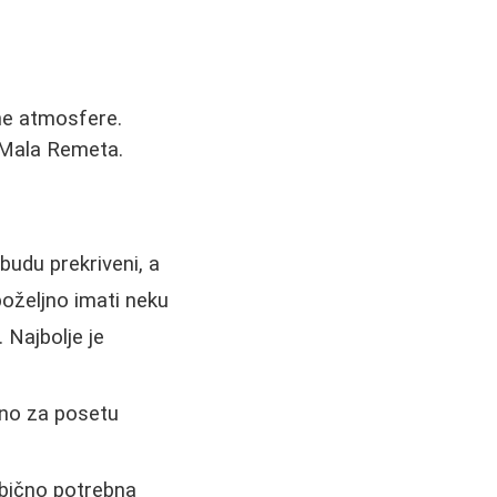
ne atmosfere.
 Mala Remeta.
budu prekriveni, a
poželjno imati neku
 Najbolje je
jno za posetu
 obično potrebna