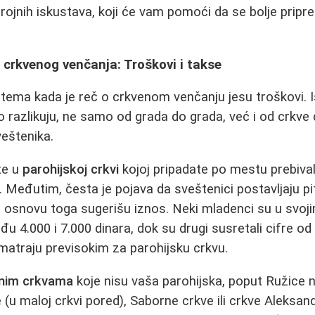
ojnih iskustava, koji će vam pomoći da se bolje priprem
i crkvenog venčanja: Troškovi i takse
tema kada je reč o crkvenom venčanju jesu troškovi. 
 razlikuju, ne samo od grada do grada, već i od crkve d
eštenika.
te u
parohijskoj crkvi
kojoj pripadate po mestu prebivali
. Međutim, česta je pojava da sveštenici postavljaju pit
a osnovu toga sugerišu iznos. Neki mladenci su u svoj
đu 4.000 i 7.000 dinara, dok su drugi susretali cifre o
matraju previsokim za parohijsku crkvu.
nim crkvama
koje nisu vaša parohijska, poput Ružice
u maloj crkvi pored), Saborne crkve ili crkve Aleksa