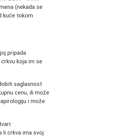
omena (nekada se
kod kuće tokom
joj pripada
 crkvu koja im se
 dobiti saglasnost
kupnu cenu, ili može
apirologiju i može
vari:
a li crkva ima svoj