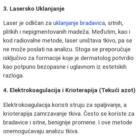
3. Lasersko Uklanjanje
Laser je odličan za
uklanjanje bradavica
, sitnih,
plitkih i nepigmentovanih madeža. Međutim, kao i
kod radiovalne metode, laser uništava tkivo, pa se
ne može poslati na analizu. Stoga se preporučuje
isključivo za formacije koje je dermatolog potvrdio
kao potpuno bezopasne i uglavnom iz estetskih
razloga.
4. Elektrokoagulacija i Krioterapija (Tekući azot)
Elektrokoagulacija koristi struju za spaljivanje, a
krioterapija zamrzavanje tkiva. Često se koriste za
bradavice i sitne, benignije promene. I ove metode
onemogućavaju analizu tkiva.