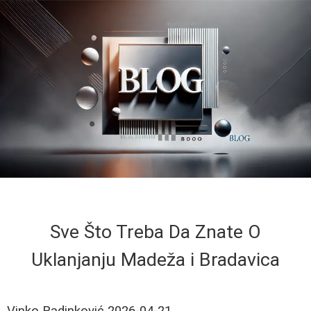
Sve Što Treba Da Znate O
Uklanjanju Madeža i Bradavica
Vinko Radinković
2026-04-21