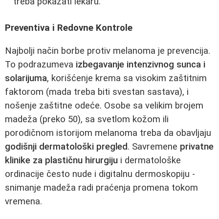
treba pokazati lekaru.
Preventiva i Redovne Kontrole
Najbolji način borbe protiv melanoma je prevencija.
To podrazumeva
izbegavanje intenzivnog sunca i
solarijuma
, korišćenje krema sa visokim zaštitnim
faktorom (mada treba biti svestan sastava), i
nošenje zaštitne odeće. Osobe sa velikim brojem
madeža (preko 50), sa svetlom kožom ili
porodičnom istorijom melanoma treba da obavljaju
godišnji dermatološki pregled
. Savremene
privatne
klinike za plastičnu hirurgiju
i dermatološke
ordinacije često nude i digitalnu dermoskopiju -
snimanje madeža radi praćenja promena tokom
vremena.