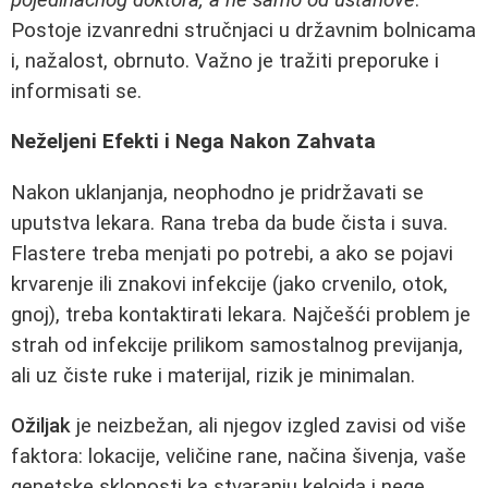
Postoje izvanredni stručnjaci u državnim bolnicama
i, nažalost, obrnuto. Važno je tražiti preporuke i
informisati se.
Neželjeni Efekti i Nega Nakon Zahvata
Nakon uklanjanja, neophodno je pridržavati se
uputstva lekara. Rana treba da bude čista i suva.
Flastere treba menjati po potrebi, a ako se pojavi
krvarenje ili znakovi infekcije (jako crvenilo, otok,
gnoj), treba kontaktirati lekara. Najčešći problem je
strah od infekcije prilikom samostalnog previjanja,
ali uz čiste ruke i materijal, rizik je minimalan.
Ožiljak
je neizbežan, ali njegov izgled zavisi od više
faktora: lokacije, veličine rane, načina šivenja, vaše
genetske sklonosti ka stvaranju keloida i nege.