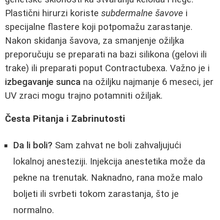
Plastični hirurzi koriste
subdermalne šavove
i
specijalne flastere koji potpomažu zarastanje.
Nakon skidanja šavova, za smanjenje ožiljka
preporučuju se preparati na bazi silikona (gelovi ili
trake) ili preparati poput Contractubexa. Važno je i
izbegavanje sunca
na ožiljku najmanje 6 meseci, jer
UV zraci mogu trajno potamniti ožiljak.
Česta Pitanja i Zabrinutosti
Da li boli?
Sam zahvat ne boli zahvaljujući
lokalnoj anesteziji. Injekcija anestetika može da
pekne na trenutak. Naknadno, rana može malo
boljeti ili svrbeti tokom zarastanja, što je
normalno.