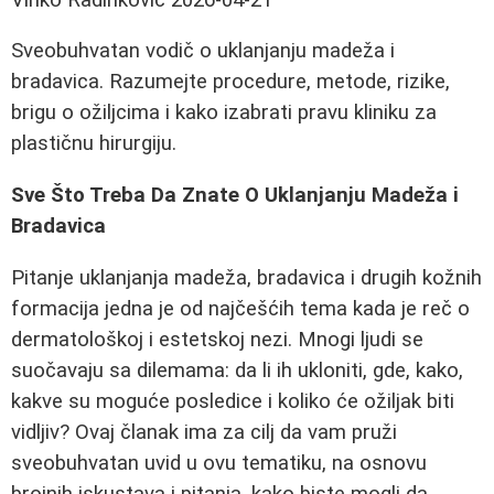
Sveobuhvatan vodič o uklanjanju madeža i
bradavica. Razumejte procedure, metode, rizike,
brigu o ožiljcima i kako izabrati pravu kliniku za
plastičnu hirurgiju.
Sve Što Treba Da Znate O Uklanjanju Madeža i
Bradavica
Pitanje uklanjanja madeža, bradavica i drugih kožnih
formacija jedna je od najčešćih tema kada je reč o
dermatološkoj i estetskoj nezi. Mnogi ljudi se
suočavaju sa dilemama: da li ih ukloniti, gde, kako,
kakve su moguće posledice i koliko će ožiljak biti
vidljiv? Ovaj članak ima za cilj da vam pruži
sveobuhvatan uvid u ovu tematiku, na osnovu
brojnih iskustava i pitanja, kako biste mogli da