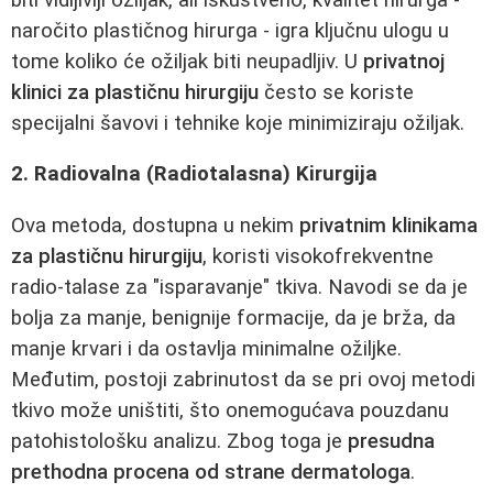
naročito plastičnog hirurga - igra ključnu ulogu u
tome koliko će ožiljak biti neupadljiv. U
privatnoj
klinici za plastičnu hirurgiju
često se koriste
specijalni šavovi i tehnike koje minimiziraju ožiljak.
2. Radiovalna (Radiotalasna) Kirurgija
Ova metoda, dostupna u nekim
privatnim klinikama
za plastičnu hirurgiju
, koristi visokofrekventne
radio-talase za "isparavanje" tkiva. Navodi se da je
bolja za manje, benignije formacije, da je brža, da
manje krvari i da ostavlja minimalne ožiljke.
Međutim, postoji zabrinutost da se pri ovoj metodi
tkivo može uništiti, što onemogućava pouzdanu
patohistološku analizu. Zbog toga je
presudna
prethodna procena od strane dermatologa
.