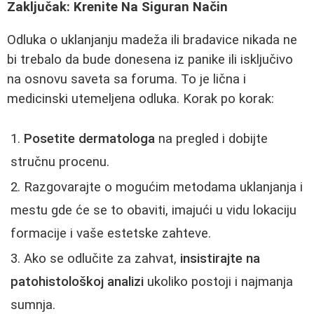
Zaključak: Krenite Na Siguran Način
Odluka o uklanjanju madeža ili bradavice nikada ne
bi trebalo da bude donesena iz panike ili isključivo
na osnovu saveta sa foruma. To je lična i
medicinski utemeljena odluka. Korak po korak:
Posetite dermatologa
na pregled i dobijte
stručnu procenu.
Razgovarajte o mogućim metodama uklanjanja i
mestu gde će se to obaviti, imajući u vidu lokaciju
formacije i vaše estetske zahteve.
Ako se odlučite za zahvat,
insistirajte na
patohistološkoj analizi
ukoliko postoji i najmanja
sumnja.