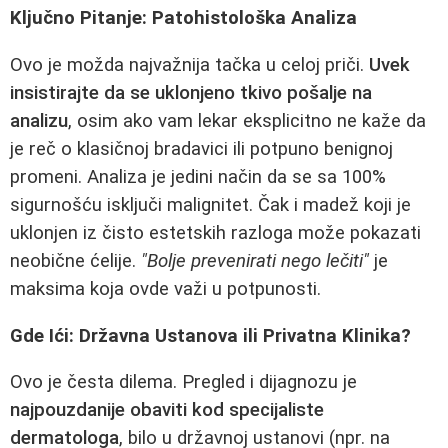
Ključno Pitanje: Patohistološka Analiza
Ovo je možda najvažnija tačka u celoj priči.
Uvek
insistirajte da se uklonjeno tkivo pošalje na
analizu
, osim ako vam lekar eksplicitno ne kaže da
je reč o klasičnoj bradavici ili potpuno benignoj
promeni. Analiza je jedini način da se sa 100%
sigurnošću isključi malignitet. Čak i madež koji je
uklonjen iz čisto estetskih razloga može pokazati
neobične ćelije.
"Bolje prevenirati nego lečiti"
je
maksima koja ovde važi u potpunosti.
Gde Ići: Državna Ustanova ili Privatna Klinika?
Ovo je česta dilema. Pregled i dijagnozu je
najpouzdanije obaviti kod specijaliste
dermatologa
, bilo u državnoj ustanovi (npr. na