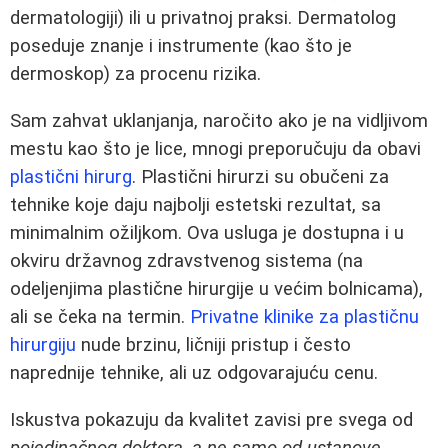
dermatologiji) ili u privatnoj praksi. Dermatolog
poseduje znanje i instrumente (kao što je
dermoskop) za procenu rizika.
Sam zahvat uklanjanja, naročito ako je na vidljivom
mestu kao što je lice, mnogi preporučuju da obavi
plastični hirurg
. Plastični hirurzi su obučeni za
tehnike koje daju najbolji estetski rezultat, sa
minimalnim ožiljkom. Ova usluga je dostupna i u
okviru državnog zdravstvenog sistema (na
odeljenjima plastične hirurgije u većim bolnicama),
ali se čeka na termin.
Privatne klinike za plastičnu
hirurgiju
nude brzinu, ličniji pristup i često
naprednije tehnike, ali uz odgovarajuću cenu.
Iskustva pokazuju da kvalitet zavisi pre svega od
pojedinačnog doktora, a ne samo od ustanove
.