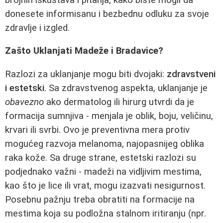
donesete informisanu i bezbednu odluku za svoje
zdravlje i izgled.
Zašto Uklanjati Madeže i Bradavice?
Razlozi za uklanjanje mogu biti dvojaki:
zdravstveni
i estetski
. Sa zdravstvenog aspekta, uklanjanje je
obavezno
ako dermatolog ili hirurg utvrdi da je
formacija sumnjiva - menjala je oblik, boju, veličinu,
krvari ili svrbi. Ovo je preventivna mera protiv
mogućeg razvoja melanoma, najopasnijeg oblika
raka kože. Sa druge strane, estetski razlozi su
podjednako važni - madeži na vidljivim mestima,
kao što je lice ili vrat, mogu izazvati nesigurnost.
Posebnu pažnju treba obratiti na formacije na
mestima koja su podložna stalnom iritiranju (npr.