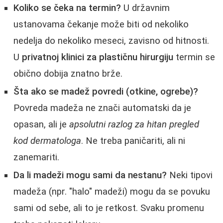
Koliko se čeka na termin?
U državnim
ustanovama čekanje može biti od nekoliko
nedelja do nekoliko meseci, zavisno od hitnosti.
U
privatnoj klinici za plastičnu hirurgiju
termin se
obično dobija znatno brže.
Šta ako se madež povredi (otkine, ogrebe)?
Povreda madeža ne znači automatski da je
opasan, ali je
apsolutni razlog za hitan pregled
kod dermatologa
. Ne treba paničariti, ali ni
zanemariti.
Da li madeži mogu sami da nestanu?
Neki tipovi
madeža (npr. "halo" madeži) mogu da se povuku
sami od sebe, ali to je retkost. Svaku promenu