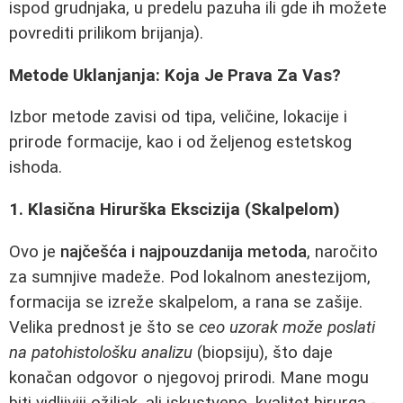
ispod grudnjaka, u predelu pazuha ili gde ih možete
povrediti prilikom brijanja).
Metode Uklanjanja: Koja Je Prava Za Vas?
Izbor metode zavisi od tipa, veličine, lokacije i
prirode formacije, kao i od željenog estetskog
ishoda.
1. Klasična Hirurška Ekscizija (Skalpelom)
Ovo je
najčešća i najpouzdanija metoda
, naročito
za sumnjive madeže. Pod lokalnom anestezijom,
formacija se izreže skalpelom, a rana se zašije.
Velika prednost je što se
ceo uzorak može poslati
na patohistološku analizu
(biopsiju), što daje
konačan odgovor o njegovoj prirodi. Mane mogu
biti vidljiviji ožiljak, ali iskustveno, kvalitet hirurga -