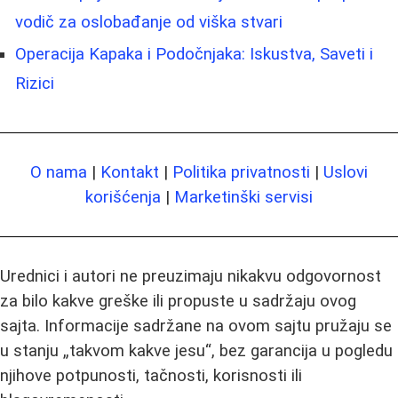
vodič za oslobađanje od viška stvari
Operacija Kapaka i Podočnjaka: Iskustva, Saveti i
Rizici
O nama
|
Kontakt
|
Politika privatnosti
|
Uslovi
korišćenja
|
Marketinški servisi
Urednici i autori ne preuzimaju nikakvu odgovornost
za bilo kakve greške ili propuste u sadržaju ovog
sajta. Informacije sadržane na ovom sajtu pružaju se
u stanju „takvom kakve jesu“, bez garancija u pogledu
njihove potpunosti, tačnosti, korisnosti ili