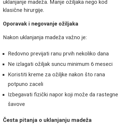
uklanjanje madeža. Manje ožiljaka nego kod
klasične hirurgije.
Oporavak i negovanje ožiljaka
Nakon uklanjanja madeža važno je:
Redovno previjati ranu prvih nekoliko dana
Ne izlagati ožiljak suncu minimum 6 meseci
Koristiti kreme za ožiljke nakon što rana
potpuno zaceli
Izbegavati fizički napor koji može da rastegne
šavove
Česta pitanja o uklanjanju madeža