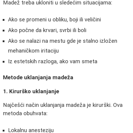
Madež treba ukloniti u sledećim situacijama:
Ako se promeni u obliku, boji ili veličini
Ako počne da krvari, svrbi ili boli
Ako se nalazi na mestu gde je stalno izložen
mehaničkom iritaciju
Iz estetskih razloga, ako vam smeta
Metode uklanjanja madeža
1. Kirurško uklanjanje
Najčešći način uklanjanja madeža je kirurški. Ova
metoda obuhvata:
Lokalnu anesteziju