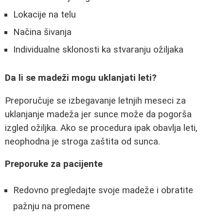
Lokacije na telu
Načina šivanja
Individualne sklonosti ka stvaranju ožiljaka
Da li se madeži mogu uklanjati leti?
Preporučuje se izbegavanje letnjih meseci za
uklanjanje madeža jer sunce može da pogorša
izgled ožiljka. Ako se procedura ipak obavlja leti,
neophodna je stroga zaštita od sunca.
Preporuke za pacijente
Redovno pregledajte svoje madeže i obratite
pažnju na promene