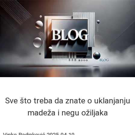
Sve što treba da znate o uklanjanju
madeža i negu ožiljaka
Vinko Radinković
2025-04-10