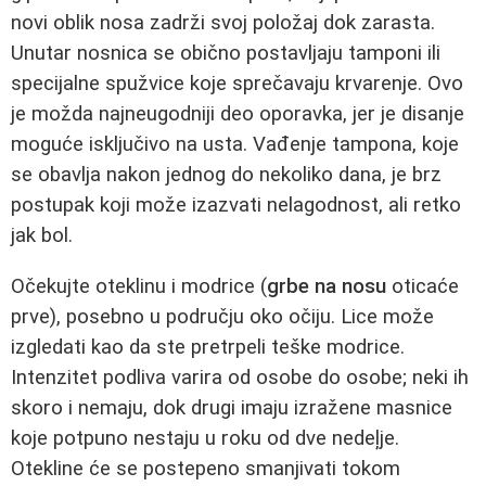
novi oblik nosa zadrži svoj položaj dok zarasta.
Unutar nosnica se obično postavljaju tamponi ili
specijalne spužvice koje sprečavaju krvarenje. Ovo
je možda najneugodniji deo oporavka, jer je disanje
moguće isključivo na usta. Vađenje tampona, koje
se obavlja nakon jednog do nekoliko dana, je brz
postupak koji može izazvati nelagodnost, ali retko
jak bol.
Očekujte oteklinu i modrice (
grbe na nosu
oticaće
prve), posebno u području oko očiju. Lice može
izgledati kao da ste pretrpeli teške modrice.
Intenzitet podliva varira od osobe do osobe; neki ih
skoro i nemaju, dok drugi imaju izražene masnice
koje potpuno nestaju u roku od dve nedeļje.
Otekline će se postepeno smanjivati tokom