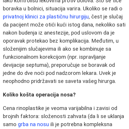
lako kontrolišu lekovima protiv bolova. Što se tiče
boravka u bolnici, situacija varira. Ukoliko se radi o
privatnoj klinici za plastičnu hirurgiju
, čest je slučaj
da pacijent može otići kući istog dana, nekoliko sati
nakon budenja iz anestezije, pod uslovom da je
oporavak protekao bez komplikacija. Međutim, u
složenijim slučajevima ili ako se kombinuje sa
funkcionalnom korekcijom (npr. ispravljanje
devijacije septuma), preporučuje se boravak od
jedne do dve noći pod nadzorom lekara. Uvek je
neophodno pridržavati se saveta vašeg hirurga.
Koliko košta operacija nosa?
Cena rinoplastike je veoma varijabilna i zavisi od
brojnih faktora: složenosti zahvata (da li se uklanja
samo
grba na nosu
ili je potrebna kompleksna