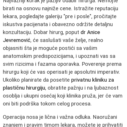
Najvažniji korak je pažljiv odabir hirurga. Nemojte
birati na osnovu najniže cene. Istražite reputaciju
lekara, pogledajte galeriju "pre i posle", pročitajte
iskustva pacijenata i obavezno održite detaljnu
konzultaciju. Dobar hirurg, poput
dr Anice
Jevremović
, će saslušati vaše želje, realno
objasniti šta je moguće postići sa vašim
anatomskim predispozicijama, i upoznati vas sa
svim rizicima i fazama oporavka. Poverenje prema
hirurgu koji će vas operisati je apsolutni imperativ.
Ukoliko planirate da posetite
privatnu kliniku za
plastičnu hirurgiju
, obratite pažnju i na ljubaznost
osoblja i ukupni osećaj koji klinika pruža, jer će vam
oni biti podrška tokom celog procesa.
Operacija nosa je lična i važna odluka. Naoružani
znanjem i pravim timom lekara, možete je prihvatiti