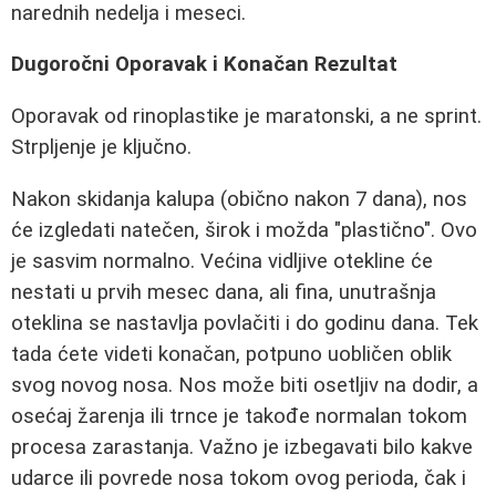
narednih nedelja i meseci.
Dugoročni Oporavak i Konačan Rezultat
Oporavak od rinoplastike je maratonski, a ne sprint.
Strpljenje je ključno.
Nakon skidanja kalupa (obično nakon 7 dana), nos
će izgledati natečen, širok i možda "plastično". Ovo
je sasvim normalno. Većina vidljive otekline će
nestati u prvih mesec dana, ali fina, unutrašnja
oteklina se nastavlja povlačiti i do godinu dana. Tek
tada ćete videti konačan, potpuno uobličen oblik
svog novog nosa. Nos može biti osetljiv na dodir, a
osećaj žarenja ili trnce je takođe normalan tokom
procesa zarastanja. Važno je izbegavati bilo kakve
udarce ili povrede nosa tokom ovog perioda, čak i