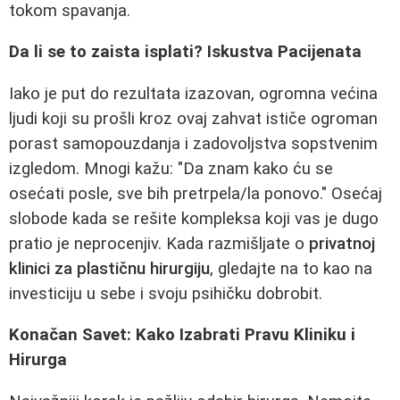
tokom spavanja.
Da li se to zaista isplati? Iskustva Pacijenata
Iako je put do rezultata izazovan, ogromna većina
ljudi koji su prošli kroz ovaj zahvat ističe ogroman
porast samopouzdanja i zadovoljstva sopstvenim
izgledom. Mnogi kažu: "Da znam kako ću se
osećati posle, sve bih pretrpela/la ponovo." Osećaj
slobode kada se rešite kompleksa koji vas je dugo
pratio je neprocenjiv. Kada razmišljate o
privatnoj
klinici za plastičnu hirurgiju
, gledajte na to kao na
investiciju u sebe i svoju psihičku dobrobit.
Konačan Savet: Kako Izabrati Pravu Kliniku i
Hirurga