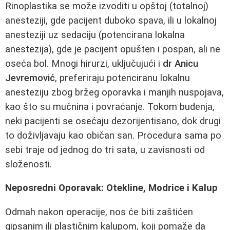
Rinoplastika se može izvoditi u opštoj (totalnoj)
anesteziji, gde pacijent duboko spava, ili u lokalnoj
anesteziji uz sedaciju (potencirana lokalna
anestezija), gde je pacijent opušten i pospan, ali ne
oseća bol. Mnogi hirurzi, uključujući i
dr Anicu
Jevremović
, preferiraju potenciranu lokalnu
anesteziju zbog bržeg oporavka i manjih nuspojava,
kao što su mučnina i povraćanje. Tokom budenja,
neki pacijenti se osećaju dezorijentisano, dok drugi
to doživljavaju kao običan san. Procedura sama po
sebi traje od jednog do tri sata, u zavisnosti od
složenosti.
Neposredni Oporavak: Otekline, Modrice i Kalup
Odmah nakon operacije, nos će biti zaštićen
gipsanim ili plastičnim kalupom, koji pomaže da