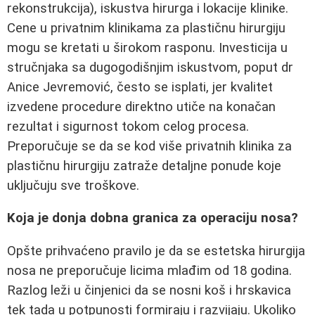
rekonstrukcija), iskustva hirurga i lokacije klinike.
Cene u privatnim klinikama za plastičnu hirurgiju
mogu se kretati u širokom rasponu. Investicija u
stručnjaka sa dugogodišnjim iskustvom, poput dr
Anice Jevremović, često se isplati, jer kvalitet
izvedene procedure direktno utiče na konačan
rezultat i sigurnost tokom celog procesa.
Preporučuje se da se kod više privatnih klinika za
plastičnu hirurgiju zatraže detaljne ponude koje
uključuju sve troškove.
Koja je donja dobna granica za operaciju nosa?
Opšte prihvaćeno pravilo je da se estetska hirurgija
nosa ne preporučuje licima mlađim od 18 godina.
Razlog leži u činjenici da se nosni koš i hrskavica
tek tada u potpunosti formiraju i razvijaju. Ukoliko