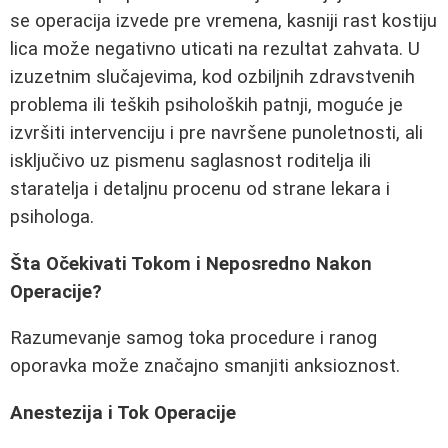
se operacija izvede pre vremena, kasniji rast kostiju
lica može negativno uticati na rezultat zahvata. U
izuzetnim slučajevima, kod ozbiljnih zdravstvenih
problema ili teških psiholoških patnji, moguće je
izvršiti intervenciju i pre navršene punoletnosti, ali
isključivo uz pismenu saglasnost roditelja ili
staratelja i detaljnu procenu od strane lekara i
psihologa.
Šta Očekivati Tokom i Neposredno Nakon
Operacije?
Razumevanje samog toka procedure i ranog
oporavka može značajno smanjiti anksioznost.
Anestezija i Tok Operacije