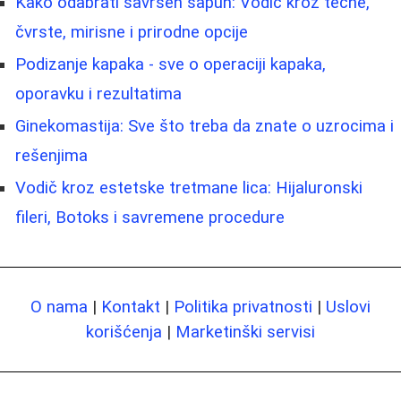
Kako odabrati savršen sapun: Vodič kroz tečne,
čvrste, mirisne i prirodne opcije
Podizanje kapaka - sve o operaciji kapaka,
oporavku i rezultatima
Ginekomastija: Sve što treba da znate o uzrocima i
rešenjima
Vodič kroz estetske tretmane lica: Hijaluronski
fileri, Botoks i savremene procedure
O nama
|
Kontakt
|
Politika privatnosti
|
Uslovi
korišćenja
|
Marketinški servisi