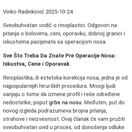
Vinko Radinković
2025-10-24
Sveobuhvatan vodič o rinoplastici. Odgovori na
pitanja o bolovima, ceni, oporavku, dobnoj granici i
iskustvima pacijenata sa operacijom nosa.
Sve Što Treba Da Znate Pre Operacije Nosa:
Iskustva, Cene i Oporavak
Rinoplastika, ili estetska korekcija nosa, jedna je od
najpopularnijih hirurških procedura. Mnogi ljudi
sanjaju o tome da izmene profil i reše određene
nedostatke, poput
grbe na nosu
. Međutim, put do
novog izgleda podrazumeva brojna pitanja,
strahove i neizvesnost. Ovaj članak će vam pružiti
sveobuhvatan uvid u proces, od donošenja odluke