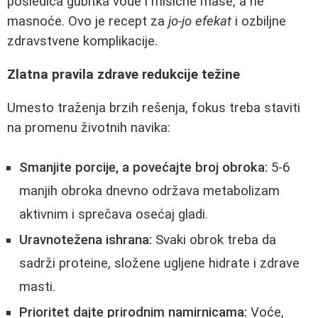
posledica gubitka vode i mišićne mase, a ne
masnoće. Ovo je recept za
jo-jo efekat
i ozbiljne
zdravstvene komplikacije.
Zlatna pravila zdrave redukcije težine
Umesto traženja brzih rešenja, fokus treba staviti
na promenu životnih navika:
Smanjite porcije, a povećajte broj obroka:
5-6
manjih obroka dnevno održava metabolizam
aktivnim i sprečava osećaj gladi.
Uravnotežena ishrana:
Svaki obrok treba da
sadrži proteine, složene ugljene hidrate i zdrave
masti.
Prioritet dajte prirodnim namirnicama:
Voće,