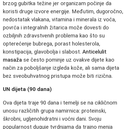
brzog gubitka težine jer organizam počinje da
koristi druge izvore energije. Međutim, dugoročno,
nedostatak vlakana, vitamina i minerala iz voća,
povrća i integralnih žitarica može dovesti do
ozbiljnih zdravstvenih problema kao što su
opterećenje bubrega, porast holesterola,
konstipacija, glavobolja i slabost.
Anticelulit
masaža
se često pominje uz ovakve dijete kao
način za poboljšanje izgleda kože, ali sama dijeta
bez sveobuhvatnog pristupa može biti rizična.
UN dijeta (90 dana)
Ova dijeta traje 90 dana i temelji se na cikličnom
unosu različitih grupa namirnica: proteinski,
škrobni, ugljenohidratni i voćni dani. Svoju
popularnost duguje tvrdnjama da trajno menja