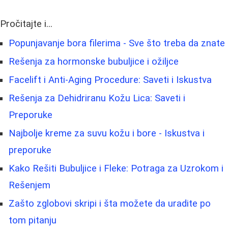
Pročitajte i...
Popunjavanje bora filerima - Sve što treba da znate
Rešenja za hormonske bubuljice i ožiljce
Facelift i Anti-Aging Procedure: Saveti i Iskustva
Rešenja za Dehidriranu Kožu Lica: Saveti i
Preporuke
Najbolje kreme za suvu kožu i bore - Iskustva i
preporuke
Kako Rešiti Bubuljice i Fleke: Potraga za Uzrokom i
Rešenjem
Zašto zglobovi skripi i šta možete da uradite po
tom pitanju