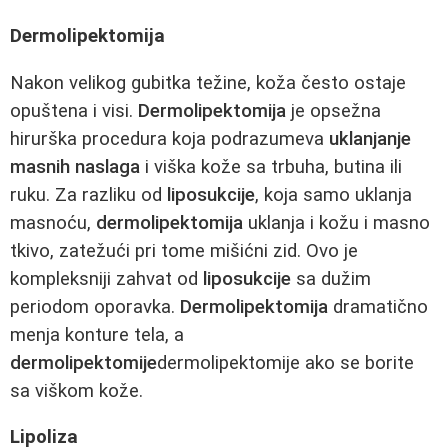
Dermolipektomija
Nakon velikog gubitka težine, koža često ostaje
opuštena i visi.
Dermolipektomija
je opsežna
hirurška procedura koja podrazumeva
uklanjanje
masnih naslaga
i viška kože sa trbuha, butina ili
ruku. Za razliku od
liposukcije
, koja samo uklanja
masnoću,
dermolipektomija
uklanja i kožu i masno
tkivo, zatežući pri tome mišićni zid. Ovo je
kompleksniji zahvat od
liposukcije
sa dužim
periodom oporavka.
Dermolipektomija
dramatično
menja konture tela, a
dermolipektomije
dermolipektomije ako se borite
sa viškom kože.
Lipoliza