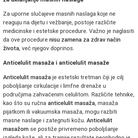
Za uporne slučajeve masnih naslaga koje ne
reaguju na dijetu i vežbanje, postoje različite
medicinske i estetske procedure. Važno je naglasiti
da ove procedure
nisu zamena za zdrav način
života
, već njegov doprinos.
Anticelulit masaža i anticelulit masaže
Anticelulit masaža
je estetski tretman čiji je cilj
poboljšanje cirkulacije i limfne drenaže u
područjima zahvaćenim celulitom. Različite tehnike,
kao što su ručna
anticelulit masaža
, masaža
pijatkom ili vakuumska masaža, mogu razbiti
masne naslage i zategnuti kožu.
Anticelulit
masažom
se postiže privremeno poboljšanje
izgleda kože, ali za trajnije rezultate neophodno je