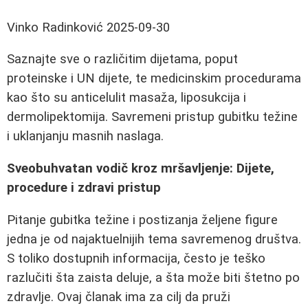
Vinko Radinković
2025-09-30
Saznajte sve o različitim dijetama, poput
proteinske i UN dijete, te medicinskim procedurama
kao što su anticelulit masaža, liposukcija i
dermolipektomija. Savremeni pristup gubitku težine
i uklanjanju masnih naslaga.
Sveobuhvatan vodič kroz mršavljenje: Dijete,
procedure i zdravi pristup
Pitanje gubitka težine i postizanja željene figure
jedna je od najaktuelnijih tema savremenog društva.
S toliko dostupnih informacija, često je teško
razlučiti šta zaista deluje, a šta može biti štetno po
zdravlje. Ovaj članak ima za cilj da pruži