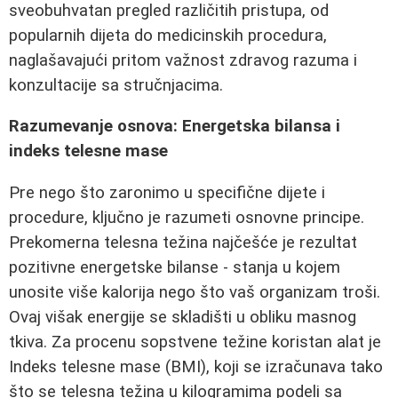
sveobuhvatan pregled različitih pristupa, od
popularnih dijeta do medicinskih procedura,
naglašavajući pritom važnost zdravog razuma i
konzultacije sa stručnjacima.
Razumevanje osnova: Energetska bilansa i
indeks telesne mase
Pre nego što zaronimo u specifične dijete i
procedure, ključno je razumeti osnovne principe.
Prekomerna telesna težina najčešće je rezultat
pozitivne energetske bilanse - stanja u kojem
unosite više kalorija nego što vaš organizam troši.
Ovaj višak energije se skladišti u obliku masnog
tkiva. Za procenu sopstvene težine koristan alat je
Indeks telesne mase (BMI), koji se izračunava tako
što se telesna težina u kilogramima podeli sa