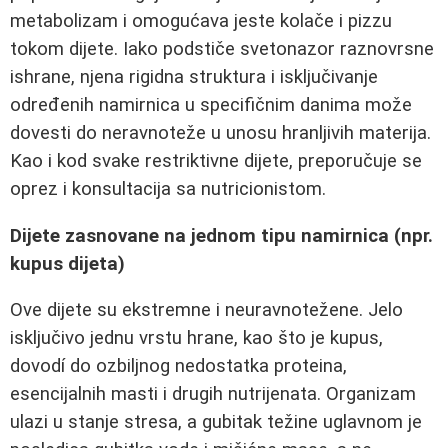
metabolizam i omogućava jeste kolače i pizzu
tokom dijete. Iako podstiče svetonazor raznovrsne
ishrane, njena rigidna struktura i isključivanje
određenih namirnica u specifičnim danima može
dovesti do neravnoteže u unosu hranljivih materija.
Kao i kod svake restriktivne dijete, preporučuje se
oprez i konsultacija sa nutricionistom.
Dijete zasnovane na jednom tipu namirnica (npr.
kupus dijeta)
Ove dijete su ekstremne i neuravnotežene. Jelo
isključivo jednu vrstu hrane, kao što je kupus,
dovodí do ozbiljnog nedostatka proteina,
esencijalnih masti i drugih nutrijenata. Organizam
ulazi u stanje stresa, a gubitak težine uglavnom je