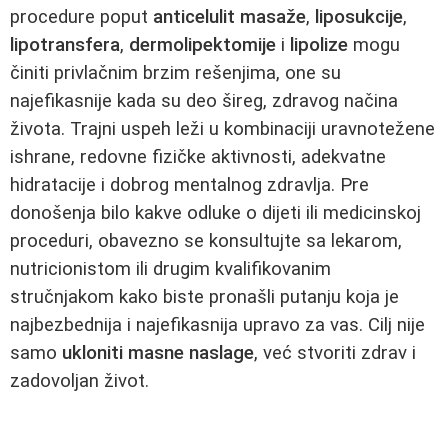
procedure poput
anticelulit masaže
,
liposukcije
,
lipotransfera
,
dermolipektomije
i
lipolize
mogu
činiti privlačnim brzim rešenjima, one su
najefikasnije kada su deo šireg, zdravog načina
života. Trajni uspeh leži u kombinaciji uravnotežene
ishrane, redovne fizičke aktivnosti, adekvatne
hidratacije i dobrog mentalnog zdravlja. Pre
donošenja bilo kakve odluke o dijeti ili medicinskoj
proceduri, obavezno se konsultujte sa lekarom,
nutricionistom ili drugim kvalifikovanim
stručnjakom kako biste pronašli putanju koja je
najbezbednija i najefikasnija upravo za vas. Cilj nije
samo
ukloniti masne naslage
, već stvoriti zdrav i
zadovoljan život.