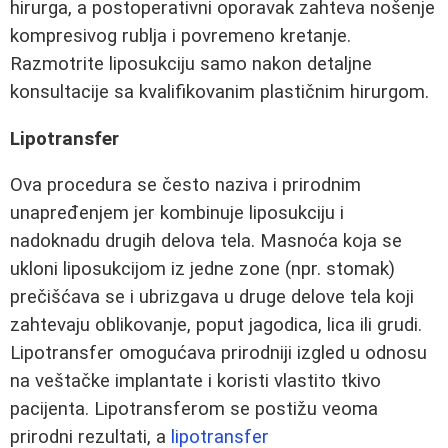
hirurga, a postoperativni oporavak zahteva nošenje
kompresivog rublja i povremeno kretanje.
Razmotrite liposukciju samo nakon detaljne
konsultacije sa kvalifikovanim plastičnim hirurgom.
Lipotransfer
Ova procedura se često naziva i prirodnim
unapređenjem jer kombinuje liposukciju i
nadoknadu drugih delova tela. Masnoća koja se
ukloni liposukcijom iz jedne zone (npr. stomak)
prečišćava se i ubrizgava u druge delove tela koji
zahtevaju oblikovanje, poput jagodica, lica ili grudi.
Lipotransfer omogućava prirodniji izgled u odnosu
na veštačke implantate i koristi vlastito tkivo
pacijenta. Lipotransferom se postižu veoma
prirodni rezultati, a
lipotransfer