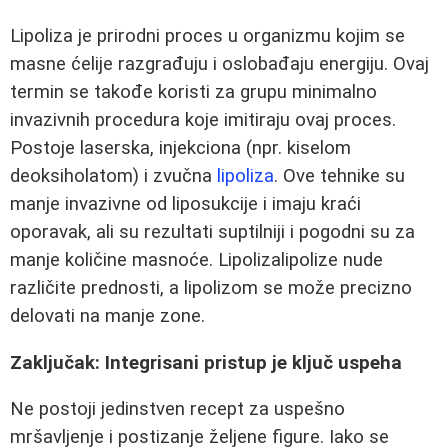
Lipoliza je prirodni proces u organizmu kojim se
masne ćelije razgrađuju i oslobađaju energiju. Ovaj
termin se takođe koristi za grupu minimalno
invazivnih procedura koje imitiraju ovaj proces.
Postoje laserska, injekciona (npr. kiselom
deoksiholatom) i zvučna
lipoliza
. Ove tehnike su
manje invazivne od liposukcije i imaju kraći
oporavak, ali su rezultati suptilniji i pogodni su za
manje količine masnoće. Lipolizalipolize nude
različite prednosti, a lipolizom se može precizno
delovati na manje zone.
Zaključak: Integrisani pristup je ključ uspeha
Ne postoji jedinstven recept za uspešno
mršavljenje i postizanje željene figure. Iako se