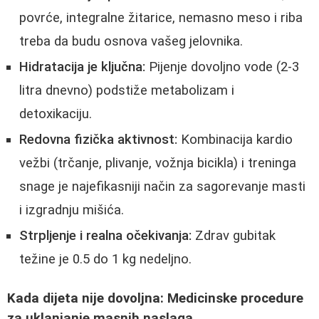
povrće, integralne žitarice, nemasno meso i riba
treba da budu osnova vašeg jelovnika.
Hidratacija je ključna:
Pijenje dovoljno vode (2-3
litra dnevno) podstiže metabolizam i
detoxikaciju.
Redovna fizička aktivnost:
Kombinacija kardio
vežbi (trčanje, plivanje, vožnja bicikla) i treninga
snage je najefikasniji način za sagorevanje masti
i izgradnju mišića.
Strpljenje i realna očekivanja:
Zdrav gubitak
težine je 0.5 do 1 kg nedeljno.
Kada dijeta nije dovoljna: Medicinske procedure
za uklanjanje masnih naslaga