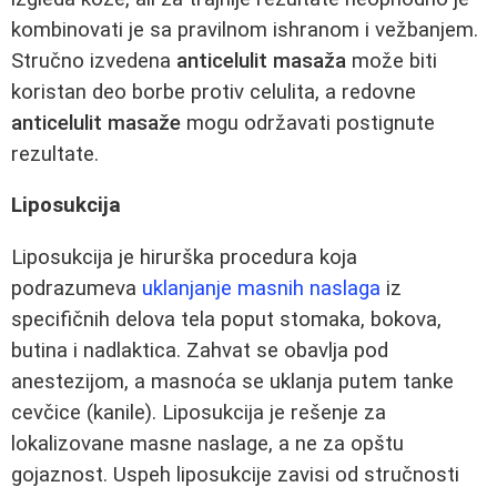
kombinovati je sa pravilnom ishranom i vežbanjem.
Stručno izvedena
anticelulit masaža
može biti
koristan deo borbe protiv celulita, a redovne
anticelulit masaže
mogu održavati postignute
rezultate.
Liposukcija
Liposukcija je hirurška procedura koja
podrazumeva
uklanjanje masnih naslaga
iz
specifičnih delova tela poput stomaka, bokova,
butina i nadlaktica. Zahvat se obavlja pod
anestezijom, a masnoća se uklanja putem tanke
cevčice (kanile). Liposukcija je rešenje za
lokalizovane masne naslage, a ne za opštu
gojaznost. Uspeh liposukcije zavisi od stručnosti