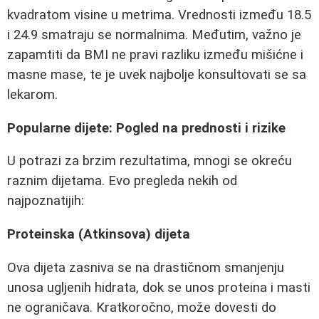
kvadratom visine u metrima. Vrednosti između 18.5
i 24.9 smatraju se normalnima. Međutim, važno je
zapamtiti da BMI ne pravi razliku između mišićne i
masne mase, te je uvek najbolje konsultovati se sa
lekarom.
Popularne dijete: Pogled na prednosti i rizike
U potrazi za brzim rezultatima, mnogi se okreću
raznim dijetama. Evo pregleda nekih od
najpoznatijih:
Proteinska (Atkinsova) dijeta
Ova dijeta zasniva se na drastičnom smanjenju
unosa ugljenih hidrata, dok se unos proteina i masti
ne ograničava. Kratkoročno, može dovesti do