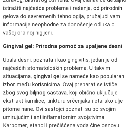
istražiti najčešće probleme i rešenja, od prirodnih
gelova do savremenih tehnologija, pružajući vam
informacije neophodne za donošenje odluka o
vašoj oralnoj higijeni.
Gingival gel: Prirodna pomoć za upaljene desni
Upala desni, poznata i kao gingivitis, jedan je od
najčešćih stomatoloških problema. U takvim
situacijama,
gingival gel
se nameće kao popularan
izbor među korisnicima. Ovaj preparat se ističe
zbog svog
biljnog sastava
, koji obično uključuje
ekstrakt kamilice, tinkturu srčenjaka i etarsko ulje
pitome nane. Ovi sastojci poznati su po svojim
umirujućim i antiinflamatornim svojstvima.
Karbomer, etanol i prečišćena voda čine osnovu