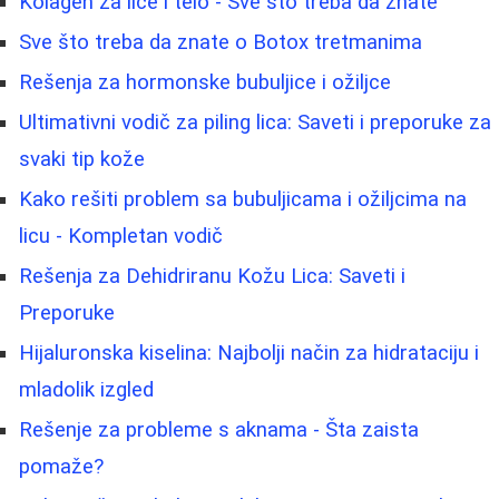
Kolagen za lice i telo - Sve što treba da znate
Sve što treba da znate o Botox tretmanima
Rešenja za hormonske bubuljice i ožiljce
Ultimativni vodič za piling lica: Saveti i preporuke za
svaki tip kože
Kako rešiti problem sa bubuljicama i ožiljcima na
licu - Kompletan vodič
Rešenja za Dehidriranu Kožu Lica: Saveti i
Preporuke
Hijaluronska kiselina: Najbolji način za hidrataciju i
mladolik izgled
Rešenje za probleme s aknama - Šta zaista
pomaže?