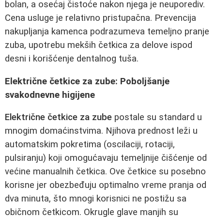
bolan, a osećaj čistoće nakon njega je neuporediv.
Cena usluge je relativno pristupačna. Prevencija
nakupljanja kamenca podrazumeva temeljno pranje
zuba, upotrebu mekših četkica za delove ispod
desni i korišćenje dentalnog tuša.
Električne četkice za zube: Poboljšanje
svakodnevne higijene
Električne četkice za zube
postale su standard u
mnogim domaćinstvima. Njihova prednost leži u
automatskim pokretima (oscilaciji, rotaciji,
pulsiranju) koji omogućavaju temeljnije čišćenje od
većine manualnih četkica. Ove četkice su posebno
korisne jer obezbeđuju optimalno vreme pranja od
dva minuta, što mnogi korisnici ne postižu sa
običnom četkicom. Okrugle glave manjih su