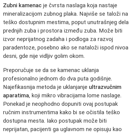
Zubni kamenac
je čvrsta naslaga koja nastaje
mineralizacijom zubnog plaka. Najviše se taloži na
teško dostupnim mestima, poput unutrašnjeg dela
prednjih zuba i prostora između zuba. Može biti
izvor neprijatnog zadaha i podloga za razvoj
paradentoze, posebno ako se nataloži ispod nivoa
desni, gde nije vidljiv golim okom.
Preporučuje se da se kamenac uklanja
profesionalno jednom do dva puta godišnje.
Najefikasnija metoda je uklanjanje
ultrazvučnim
aparatima
, koji mikro vibracijama lome naslage.
Ponekad je neophodno dopuniti ovaj postupak
ručnim instrumentima kako bi se očistila teško
dostupna mesta. Iako postupak može biti
neprijatan, pacijenti ga uglavnom ne opisuju kao