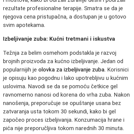
rezultate profesionalne terapije. Smatra se da je
njegova cena pristupačna, a dostupan je u gotovo
svim apotekama.
Izbeljivanje zuba: Kućni tretmani i iskustva
Težnja za belim osmehom podstakla je razvoj
brojnih proizvoda za kućno izbeljivanje. Jedan od
popularnijih je
olovka za izbeljivanje zuba
. Korisnici
je opisuju kao pogodnu i lako upotrebljivu u kućnim
uslovima. Navodi se da se pomoću četkice gel
ravnomerno nanosi od korena do vrha zuba. Nakon
nanošenja, preporučuje se opuštanje usana bez
zatvaranja usta tokom 30 sekundi, kako bi gel
započeo proces izbeljivanja. Konzumacija hrane i
pića nije preporučljiva tokom narednih 30 minuta.