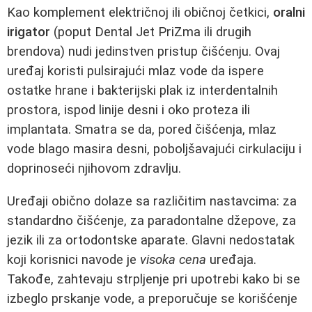
Kao komplement električnoj ili običnoj četkici,
oralni
irigator
(poput Dental Jet PriZma ili drugih
brendova) nudi jedinstven pristup čišćenju. Ovaj
uređaj koristi pulsirajući mlaz vode da ispere
ostatke hrane i bakterijski plak iz interdentalnih
prostora, ispod linije desni i oko proteza ili
implantata. Smatra se da, pored čišćenja, mlaz
vode blago masira desni, poboljšavajući cirkulaciju i
doprinoseći njihovom zdravlju.
Uređaji obično dolaze sa različitim nastavcima: za
standardno čišćenje, za paradontalne džepove, za
jezik ili za ortodontske aparate. Glavni nedostatak
koji korisnici navode je
visoka cena
uređaja.
Takođe, zahtevaju strpljenje pri upotrebi kako bi se
izbeglo prskanje vode, a preporučuje se korišćenje