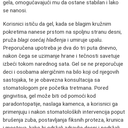
gela, omogućavajući mu da ostane stabilan i lako
se nanosi.
Korisnici ističu da gel, kada se blagim kružnim
pokretima nanese prstom na spoljnu stranu desni,
pruža
blagi osećaj hlađenja
i umiruje upalu.
Preporučena upotreba je dva do tri puta dnevno,
nakon čega se uzimanje hrane i tečnosti savetuje
izbeći tokom narednog sata. Gel se ne preporučuje
deci i osobama alergičnim na bilo koji od njegovih
sastojaka, te je obavezna konsultacija sa
stomatologom pre početka tretmana. Pored
gingivitisa, gel može biti od pomoći kod
paradontopatije, naslaga kamenca, a korisnici ga
primenjuju i nakon stomatoloških intervencija poput
brušenja zuba, postavljanja fiksnih proteza, krunica
i mostova, kako bi održali zdravlje desni i podržali