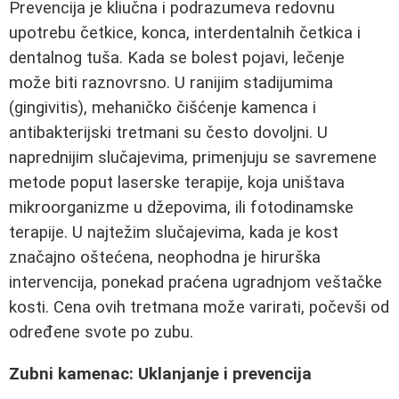
Prevencija je kliučna i podrazumeva redovnu
upotrebu četkice, konca, interdentalnih četkica i
dentalnog tuša. Kada se bolest pojavi, lečenje
može biti raznovrsno. U ranijim stadijumima
(gingivitis), mehaničko čišćenje kamenca i
antibakterijski tretmani su često dovoljni. U
naprednijim slučajevima, primenjuju se savremene
metode poput laserske terapije, koja uništava
mikroorganizme u džepovima, ili fotodinamske
terapije. U najtežim slučajevima, kada je kost
značajno oštećena, neophodna je hirurška
intervencija, ponekad praćena ugradnjom veštačke
kosti. Cena ovih tretmana može varirati, počevši od
određene svote po zubu.
Zubni kamenac: Uklanjanje i prevencija