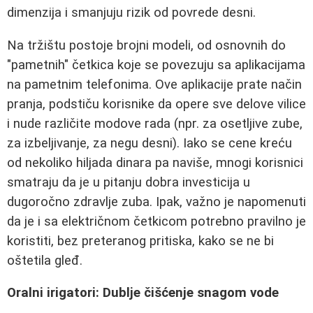
dimenzija i smanjuju rizik od povrede desni.
Na tržištu postoje brojni modeli, od osnovnih do
"pametnih" četkica koje se povezuju sa aplikacijama
na pametnim telefonima. Ove aplikacije prate način
pranja, podstiču korisnike da opere sve delove vilice
i nude različite modove rada (npr. za osetljive zube,
za izbeljivanje, za negu desni). Iako se cene kreću
od nekoliko hiljada dinara pa naviše, mnogi korisnici
smatraju da je u pitanju dobra investicija u
dugoročno zdravlje zuba. Ipak, važno je napomenuti
da je i sa električnom četkicom potrebno pravilno je
koristiti, bez preteranog pritiska, kako se ne bi
oštetila gleđ.
Oralni irigatori: Dublje čišćenje snagom vode