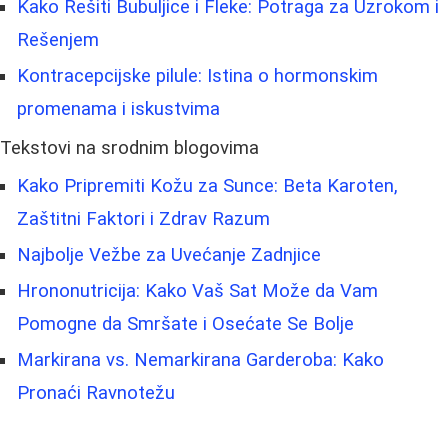
Kako Rešiti Bubuljice i Fleke: Potraga za Uzrokom i
Rešenjem
Kontracepcijske pilule: Istina o hormonskim
promenama i iskustvima
Tekstovi na srodnim blogovima
Kako Pripremiti Kožu za Sunce: Beta Karoten,
Zaštitni Faktori i Zdrav Razum
Najbolje Vežbe za Uvećanje Zadnjice
Hrononutricija: Kako Vaš Sat Može da Vam
Pomogne da Smršate i Osećate Se Bolje
Markirana vs. Nemarkirana Garderoba: Kako
Pronaći Ravnotežu