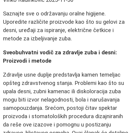
Saznajte sve o održavanju oralne higijene.
Uporedite različite proizvode kao što su gelovi za
desni, uređaji za ispiranje, električne četkice i
metode za izbeljivanje zuba.
Sveobuhvatni vodič za zdravlje zuba i desni:
Proizvodi i metode
Zdravlje usne duplje predstavlja kamen temeljac
opšteg zdravstvenog stanja. Problemi kao što su
upala desni, zubni kamenac ili diskoloracija zuba
mogu biti izvor nelagodnosti, bola i narušavanja
samopouzdanja. Srećom, postoji čitav spektar
proizvoda i stomatoloških procedura dizajniranih
da reše ove izazove i pomognu u postizanju
zdravog, blistavog osmeha. Ovaj članak će detaljno