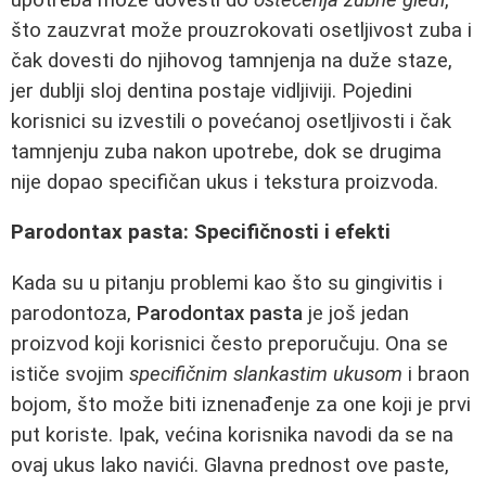
što zauzvrat može prouzrokovati osetljivost zuba i
čak dovesti do njihovog tamnjenja na duže staze,
jer dublji sloj dentina postaje vidljiviji. Pojedini
korisnici su izvestili o povećanoj osetljivosti i čak
tamnjenju zuba nakon upotrebe, dok se drugima
nije dopao specifičan ukus i tekstura proizvoda.
Parodontax pasta: Specifičnosti i efekti
Kada su u pitanju problemi kao što su gingivitis i
parodontoza,
Parodontax pasta
je još jedan
proizvod koji korisnici često preporučuju. Ona se
ističe svojim
specifičnim slankastim ukusom
i braon
bojom, što može biti iznenađenje za one koji je prvi
put koriste. Ipak, većina korisnika navodi da se na
ovaj ukus lako navići. Glavna prednost ove paste,