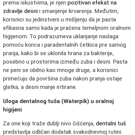
prema iskustvima, je njen
pozitivan efekat na
zdravlje desni
i smanjenje krvarenja. Međutim,
korisnici su jedinstveni u mišljenju da je pasta
efikasna samo kada je praćena temeljnom oralnom
higijenom. To podrazumeva uklanjanje naslaga
pomoću konca i paradentalnih četkica pre samog
pranja, kako bi se uklonila hrana za bakterije,
posebno u prostorima između zuba i desni. Pasta
ne peni se obilno kao mnoge druge, a korisnici
primećuju da površina zuba nakon pranja ostaje
glatka, a desni manje iritirane.
Uloga dentalnog tuša (Waterpik) u oralnoj
higijeni
Za one koji traže dublji nivo čišćenja,
dentalni tuš
predstavlja odličan dodatak svakodnevnoj rutini.