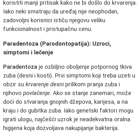
koristiti manji pritisak kako ne bi došlo do krvarenja.
Iako neki smatraju da uređaj nije neophodan,
zadovoljni korisnici ističu njegovu veliku
funkcionalnost i pristupačnu cenu.
Paradentoza (Parodontopatija): Uzroci,
simptomi i lečenje
Paradentoza
je ozbiljno oboljenje potpornog tkiva
zuba (desni i kosti). Prvi simptomi koji treba uzeti u
obzir su
krvarenje desni
prilikom pranja zuba i
njihovo
povlačenje
. Ako se stanje zanemari, može
doći do stvaranja gnojnih džepova, karijesa, a na
kraju i do gubitka zuba. Iako genetski faktori mogu
igrati ulogu, najčešći uzrok je neadekvatna oralna
higijena koja dozvoljava nakupijanje bakterija.