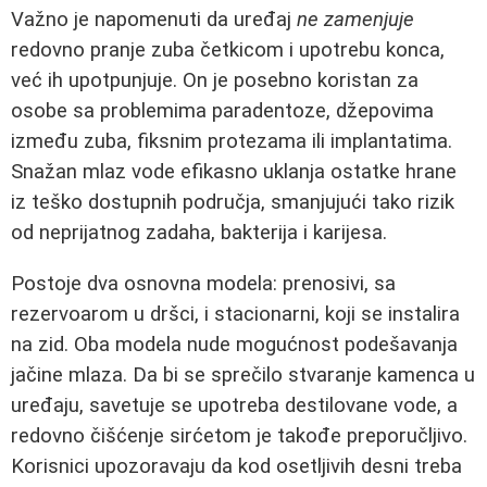
Važno je napomenuti da uređaj
ne zamenjuje
redovno pranje zuba četkicom i upotrebu konca,
već ih upotpunjuje. On je posebno koristan za
osobe sa problemima paradentoze, džepovima
između zuba, fiksnim protezama ili implantatima.
Snažan mlaz vode efikasno uklanja ostatke hrane
iz teško dostupnih područja, smanjujući tako rizik
od neprijatnog zadaha, bakterija i karijesa.
Postoje dva osnovna modela: prenosivi, sa
rezervoarom u dršci, i stacionarni, koji se instalira
na zid. Oba modela nude mogućnost podešavanja
jačine mlaza. Da bi se sprečilo stvaranje kamenca u
uređaju, savetuje se upotreba destilovane vode, a
redovno čišćenje sirćetom je takođe preporučljivo.
Korisnici upozoravaju da kod osetljivih desni treba