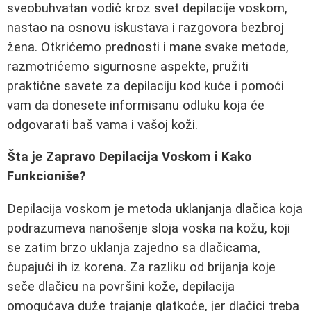
sveobuhvatan vodič kroz svet depilacije voskom,
nastao na osnovu iskustava i razgovora bezbroj
žena. Otkrićemo prednosti i mane svake metode,
razmotrićemo sigurnosne aspekte, pružiti
praktične savete za depilaciju kod kuće i pomoći
vam da donesete informisanu odluku koja će
odgovarati baš vama i vašoj koži.
Šta je Zapravo Depilacija Voskom i Kako
Funkcioniše?
Depilacija voskom je metoda uklanjanja dlačica koja
podrazumeva nanošenje sloja voska na kožu, koji
se zatim brzo uklanja zajedno sa dlačicama,
čupajući ih iz korena. Za razliku od brijanja koje
seče dlačicu na površini kože, depilacija
omogućava duže trajanje glatkoće, jer dlačici treba