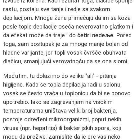
izvuče iz korena. Kao rezultat toga, dlačice sporije
rastu, postaju sve tanje i redje sa svakom
depilacijom. Mnoge žene primećuju da im se koza
posle tople depilacije oseća neverovatno glatkom i
da efekat može da traje i do
četiri nedeље
. Pored
toga, sam postupak je za mnoge manje bolan od
hladne varijante, jer topli vosak čvršće obuhvata
dlačicu, smanjujući verovatnoću da se ona slomi.
Međutim, tu dolazimo do velike "ali" - pitanja
higijene
. Kada se topla depilacija radi u salonu,
vosak se često vraća u topionicu da bi se ponovo
upotrebio. Iako se zagrevanjem na visokim
temperaturama uništava veliki broj bakterija,
postoje određeni mikroorganizmi, poput nekih
virusa (npr. hepatitis) ili bakterijskih spora, koji
mogu da prežive. Zamislite da je pre vas neko