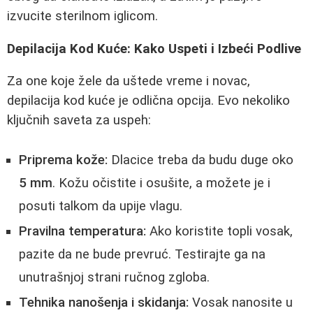
izvucite sterilnom iglicom.
Depilacija Kod Kuće: Kako Uspeti i Izbeći Podlive
Za one koje žele da uštede vreme i novac,
depilacija kod kuće je odlična opcija. Evo nekoliko
ključnih saveta za uspeh:
Priprema kože:
Dlacice treba da budu duge oko
5 mm
. Kožu očistite i osušite, a možete je i
posuti talkom da upije vlagu.
Pravilna temperatura:
Ako koristite topli vosak,
pazite da ne bude prevruć. Testirajte ga na
unutrašnjoj strani ručnog zgloba.
Tehnika nanošenja i skidanja:
Vosak nanosite u