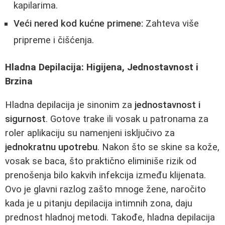
kapilarima.
Veći nered kod kućne primene:
Zahteva više
pripreme i čišćenja.
Hladna Depilacija: Higijena, Jednostavnost i
Brzina
Hladna depilacija je sinonim za
jednostavnost i
sigurnost
. Gotove trake ili vosak u patronama za
roler aplikaciju su namenjeni isključivo za
jednokratnu upotrebu
. Nakon što se skine sa kože,
vosak se baca, što praktično eliminiše rizik od
prenošenja bilo kakvih infekcija između klijenata.
Ovo je glavni razlog zašto mnoge žene, naročito
kada je u pitanju depilacija intimnih zona, daju
prednost hladnoj metodi. Takođe, hladna depilacija