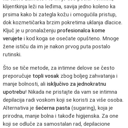
klijentkinja leži na leđima, savija jedno koleno ka
prsima kako bi zategla kožu i omogućila pristup,
dok kozmetičarka brzim pokretima uklanja dlacice.
Ključ je u pronalaženju
profesionalca kome
verujete
i kod koga se osećate opušteno. Mnoge
žene ističu da im je nakon prvog puta postalo
rutinski.
Što se tiče metode, za intimne delove se često
preporučuje
topli vosak
zbog boljeg zahvatanja i
manje bolnosti, ali
isključivo za jednokratnu
upotrebu
! Nikada ne pristajte da vam se intimna
depilacija radi voskom koji se koristi za više osoba.
Alternativa je
šećerna pasta
(sugaring), koja je
prirodna, manje bolna i takođe higijenska. Za one
koji se odluče za samostalan rad, depilacione