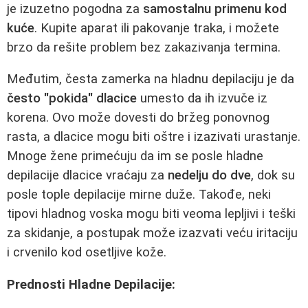
je izuzetno pogodna za
samostalnu primenu kod
kuće
. Kupite aparat ili pakovanje traka, i možete
brzo da rešite problem bez zakazivanja termina.
Međutim, česta zamerka na hladnu depilaciju je da
često "pokida" dlacice
umesto da ih izvuče iz
korena. Ovo može dovesti do bržeg ponovnog
rasta, a dlacice mogu biti oštre i izazivati urastanje.
Mnoge žene primećuju da im se posle hladne
depilacije dlacice vraćaju za
nedelju do dve
, dok su
posle tople depilacije mirne duže. Takođe, neki
tipovi hladnog voska mogu biti veoma lepljivi i teški
za skidanje, a postupak može izazvati veću iritaciju
i crvenilo kod osetljive kože.
Prednosti Hladne Depilacije: