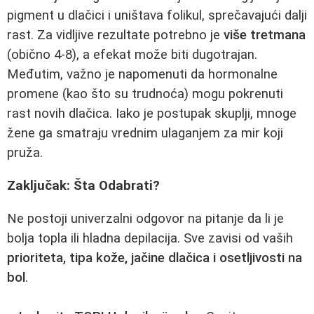
pigment u dlačici i uništava folikul, sprečavajući dalji
rast. Za vidljive rezultate potrebno je
više tretmana
(obično 4-8), a efekat može biti dugotrajan.
Međutim, važno je napomenuti da hormonalne
promene (kao što su trudnoća) mogu pokrenuti
rast novih dlačica. Iako je postupak skuplji, mnoge
žene ga smatraju vrednim ulaganjem za mir koji
pruža.
Zaključak: Šta Odabrati?
Ne postoji univerzalni odgovor na pitanje da li je
bolja topla ili hladna depilacija. Sve zavisi od vaših
prioriteta, tipa kože, jačine dlačica i osetljivosti na
bol
.