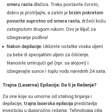
smeru rasta
dlačica. Traku postavite čvrsto,
dobro je protrljajte, a zatim je
brzim pokretom
povucite suprotno od smera rasta
, držeći kožu
zategnutom drugom rukom. Ovo je ključ za
izbegavanje podliva!
Nakon depilacije:
Uklonite ostatke voska uljem
za bebe ili specijalnim uljem za čišćenje.
Nanosite umirujući gel (npr. sa alojom) i
izbegavajte sunce i toplu vodu narednih 24 sata.
Trajna (Laserna) Epilacija: Da li je Rešenje?
Za one koje su umorne od stalnog brijanja i
depilacije,
trajna laserska epilacija
predstavlja
investiciju u dugoročno rešenje. Tehnologija cilja