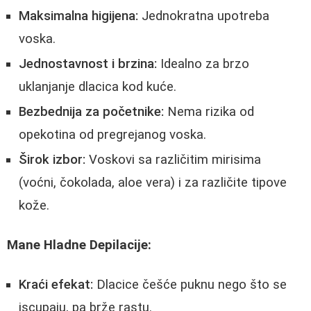
Maksimalna higijena:
Jednokratna upotreba
voska.
Jednostavnost i brzina:
Idealno za brzo
uklanjanje dlacica kod kuće.
Bezbednija za početnike:
Nema rizika od
opekotina od pregrejanog voska.
Širok izbor:
Voskovi sa različitim mirisima
(voćni, čokolada, aloe vera) i za različite tipove
kože.
Mane Hladne Depilacije:
Kraći efekat:
Dlacice češće puknu nego što se
iscupaju, pa brže rastu.