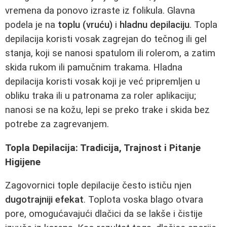
vremena da ponovo izraste iz folikula. Glavna
podela je na
toplu (vruću)
i
hladnu depilaciju
. Topla
depilacija koristi vosak zagrejan do tečnog ili gel
stanja, koji se nanosi spatulom ili rolerom, a zatim
skida rukom ili pamučnim trakama. Hladna
depilacija koristi vosak koji je već pripremljen u
obliku traka ili u patronama za roler aplikaciju;
nanosi se na kožu, lepi se preko trake i skida bez
potrebe za zagrevanjem.
Topla Depilacija: Tradicija, Trajnost i Pitanje
Higijene
Zagovornici tople depilacije često ističu njen
dugotrajniji efekat
. Toplota voska blago otvara
pore, omogućavajući dlačici da se lakše i čistije