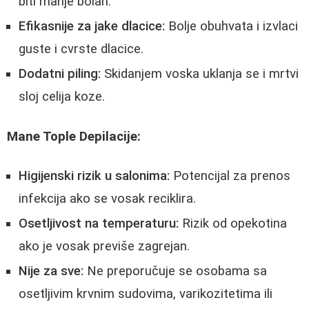
biti manje bolan.
Efikasnije za jake dlacice:
Bolje obuhvata i izvlaci
guste i cvrste dlacice.
Dodatni piling:
Skidanjem voska uklanja se i mrtvi
sloj celija koze.
Mane Tople Depilacije:
Higijenski rizik u salonima:
Potencijal za prenos
infekcija ako se vosak reciklira.
Osetljivost na temperaturu:
Rizik od opekotina
ako je vosak previše zagrejan.
Nije za sve:
Ne preporučuje se osobama sa
osetljivim krvnim sudovima, varikozitetima ili