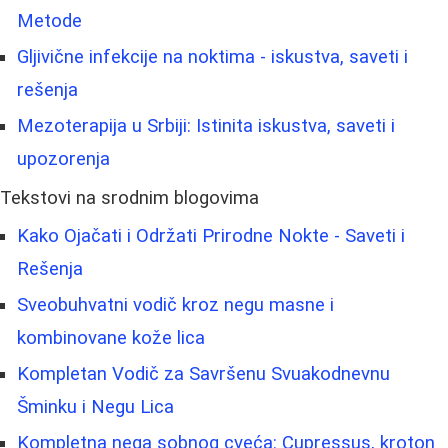
Metode
Gljivične infekcije na noktima - iskustva, saveti i
rešenja
Mezoterapija u Srbiji: Istinita iskustva, saveti i
upozorenja
Tekstovi na srodnim blogovima
Kako Ojačati i Održati Prirodne Nokte - Saveti i
Rešenja
Sveobuhvatni vodič kroz negu masne i
kombinovane kože lica
Kompletan Vodič za Savršenu Svuakodnevnu
Šminku i Negu Lica
Kompletna nega sobnog cveća: Cupressus, kroton