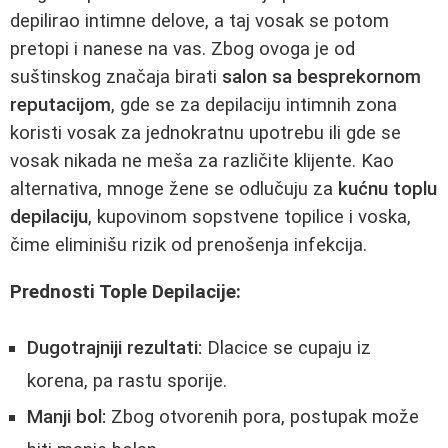
depilirao intimne delove, a taj vosak se potom
pretopi i nanese na vas. Zbog ovoga je od
suštinskog značaja birati
salon sa besprekornom
reputacijom
, gde se za depilaciju intimnih zona
koristi vosak za jednokratnu upotrebu ili gde se
vosak nikada ne meša za različite klijente. Kao
alternativa, mnoge žene se odlučuju za
kućnu toplu
depilaciju
, kupovinom sopstvene topilice i voska,
čime eliminišu rizik od prenošenja infekcija.
Prednosti Tople Depilacije:
Dugotrajniji rezultati:
Dlacice se cupaju iz
korena, pa rastu sporije.
Manji bol:
Zbog otvorenih pora, postupak može