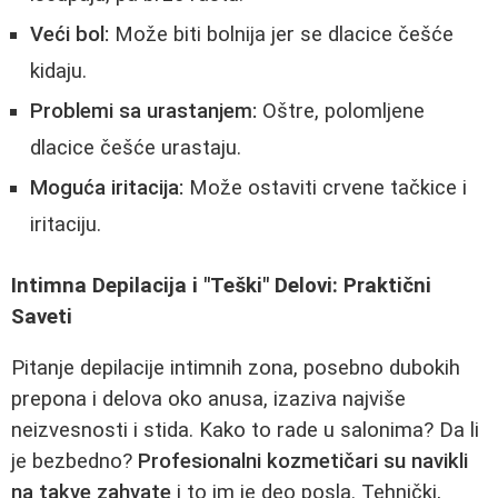
Veći bol:
Može biti bolnija jer se dlacice češće
kidaju.
Problemi sa urastanjem:
Oštre, polomljene
dlacice češće urastaju.
Moguća iritacija:
Može ostaviti crvene tačkice i
iritaciju.
Intimna Depilacija i "Teški" Delovi: Praktični
Saveti
Pitanje depilacije intimnih zona, posebno dubokih
prepona i delova oko anusa, izaziva najviše
neizvesnosti i stida. Kako to rade u salonima? Da li
je bezbedno?
Profesionalni kozmetičari su navikli
na takve zahvate
i to im je deo posla. Tehnički,