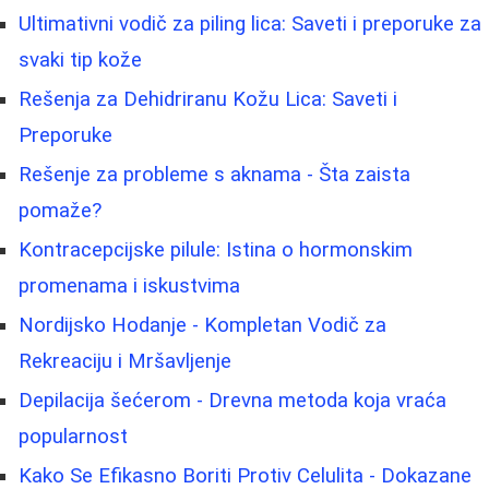
Ultimativni vodič za piling lica: Saveti i preporuke za
svaki tip kože
Rešenja za Dehidriranu Kožu Lica: Saveti i
Preporuke
Rešenje za probleme s aknama - Šta zaista
pomaže?
Kontracepcijske pilule: Istina o hormonskim
promenama i iskustvima
Nordijsko Hodanje - Kompletan Vodič za
Rekreaciju i Mršavljenje
Depilacija šećerom - Drevna metoda koja vraća
popularnost
Kako Se Efikasno Boriti Protiv Celulita - Dokazane