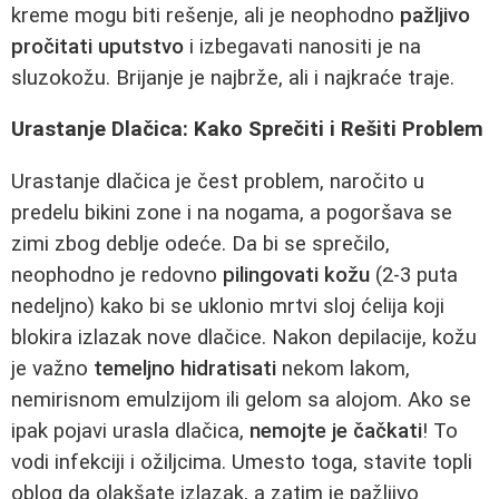
kreme mogu biti rešenje, ali je neophodno
pažljivo
pročitati uputstvo
i izbegavati nanositi je na
sluzokožu. Brijanje je najbrže, ali i najkraće traje.
Urastanje Dlačica: Kako Sprečiti i Rešiti Problem
Urastanje dlačica je čest problem, naročito u
predelu bikini zone i na nogama, a pogoršava se
zimi zbog deblje odeće. Da bi se sprečilo,
neophodno je redovno
pilingovati kožu
(2-3 puta
nedeljno) kako bi se uklonio mrtvi sloj ćelija koji
blokira izlazak nove dlačice. Nakon depilacije, kožu
je važno
temeljno hidratisati
nekom lakom,
nemirisnom emulzijom ili gelom sa alojom. Ako se
ipak pojavi urasla dlačica,
nemojte je čačkati
! To
vodi infekciji i ožiljcima. Umesto toga, stavite topli
oblog da olakšate izlazak, a zatim je pažljivo