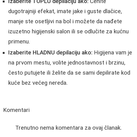
Izaberite TOPLU depilaciju ako:
Cenite
dugotrajniji efekat, imate jake i guste dlačice,
manje ste osetljivi na bol i možete da nađete
izuzetno higijenski salon ili se odlučite za kućnu
primenu.
Izaberite HLADNU depilaciju ako:
Higijena vam je
na prvom mestu, volite jednostavnost i brzinu,
često putujete ili želite da se sami depilirate kod
kuće bez većeg nereda.
Komentari
Trenutno nema komentara za ovaj članak.