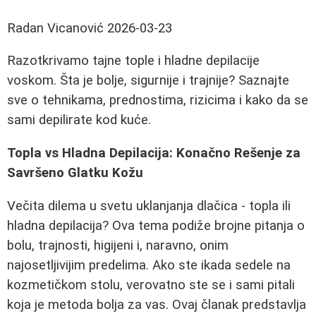
Radan Vicanović
2026-03-23
Razotkrivamo tajne tople i hladne depilacije
voskom. Šta je bolje, sigurnije i trajnije? Saznajte
sve o tehnikama, prednostima, rizicima i kako da se
sami depilirate kod kuće.
Topla vs Hladna Depilacija: Konačno Rešenje za
Savršeno Glatku Kožu
Večita dilema u svetu uklanjanja dlačica - topla ili
hladna depilacija? Ova tema podiže brojne pitanja o
bolu, trajnosti, higijeni i, naravno, onim
najosetljivijim predelima. Ako ste ikada sedele na
kozmetičkom stolu, verovatno ste se i sami pitali
koja je metoda bolja za vas. Ovaj članak predstavlja