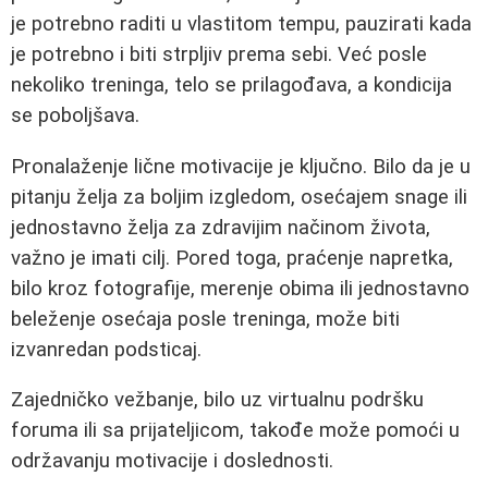
je potrebno raditi u vlastitom tempu, pauzirati kada
je potrebno i biti strpljiv prema sebi. Već posle
nekoliko treninga, telo se prilagođava, a kondicija
se poboljšava.
Pronalaženje lične motivacije je ključno. Bilo da je u
pitanju želja za boljim izgledom, osećajem snage ili
jednostavno želja za zdravijim načinom života,
važno je imati cilj. Pored toga, praćenje napretka,
bilo kroz fotografije, merenje obima ili jednostavno
beleženje osećaja posle treninga, može biti
izvanredan podsticaj.
Zajedničko vežbanje, bilo uz virtualnu podršku
foruma ili sa prijateljicom, takođe može pomoći u
održavanju motivacije i doslednosti.