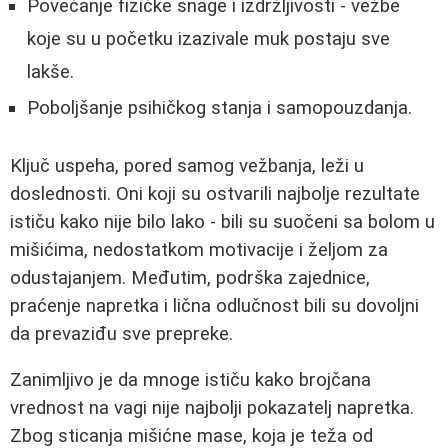
Povećanje fizičke snage i izdržljivosti - vežbe
koje su u početku izazivale muk postaju sve
lakše.
Poboljšanje psihičkog stanja i samopouzdanja.
Ključ uspeha, pored samog vežbanja, leži u
doslednosti. Oni koji su ostvarili najbolje rezultate
ističu kako nije bilo lako - bili su suočeni sa bolom u
mišićima, nedostatkom motivacije i željom za
odustajanjem. Međutim, podrška zajednice,
praćenje napretka i lična odlučnost bili su dovoljni
da prevaziđu sve prepreke.
Zanimljivo je da mnoge ističu kako brojčana
vrednost na vagi nije najbolji pokazatelj napretka.
Zbog sticanja mišićne mase, koja je teža od