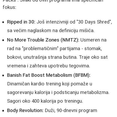
fokus:
Ripped in 30:
Još intenzivniji od "30 Days Shred",
sa većim naglaskom na definiciju mišića.
No More Trouble Zones (NMTZ):
Usmeren na
rad na "problematičnim" partijama - stomak,
bokovi, unutrašnja strana butina. Traje oko sat
vremena i zahteva upotrebu tegovima.
Banish Fat Boost Metabolism (BFBM):
Dinamičan kardio trening koji pomaže u
sagorevanju kalorija i podsticanju metabolizma.
Sagori oko 400 kalorija po treningu.
Body Revolution:
Duži, 90-dnevni program