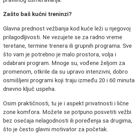
Zašto baš kućni treninzi?
Glavna prednost vežbanja kod kuće leži u njegovoj
prilagodljivosti. Ne vezujete se za radno vreme
teretane, termine trenera ili grupnih programa. Sve
što vam je potrebno je malo prostora, volja i
odabrani program. Mnoge su, vođene željom za
promenom, otkrile da su upravo intenzivni, dobro
osmišljeni programi koji traju između 20 i 60 minuta
dnevno ključ uspeha.
Osim praktičnosti, tu je i aspekt privatnosti i lične
zone komfora. Možete se potpuno posvetiti vežbi
bez osećaja nelagodnosti ili poređenja sa drugima,
što je često glavni motivator za početak.