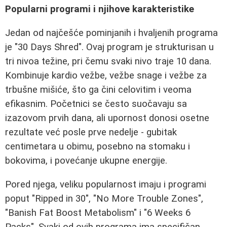
Popularni programi i njihove karakteristike
Jedan od najčešće pominjanih i hvaljenih programa
je "30 Days Shred". Ovaj program je strukturisan u
tri nivoa težine, pri čemu svaki nivo traje 10 dana.
Kombinuje kardio vežbe, vežbe snage i vežbe za
trbušne mišiće, što ga čini celovitim i veoma
efikasnim. Početnici se često suočavaju sa
izazovom prvih dana, ali upornost donosi osetne
rezultate već posle prve nedelje - gubitak
centimetara u obimu, posebno na stomaku i
bokovima, i povećanje ukupne energije.
Pored njega, veliku popularnost imaju i programi
poput "Ripped in 30", "No More Trouble Zones",
"Banish Fat Boost Metabolism" i "6 Weeks 6
Packs". Svaki od ovih programa ima specifičan