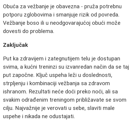
Obuća za vežbanje je obavezna - pruža potrebnu
potporu zglobovima i smanjuje rizik od povreda.
Vežbanje boso ili u neodgovarajućoj obući može
dovesti do problema.
Zaključak
Put ka zdravijem i zategnutijem telu je dostupan
svima, a kućni treninzi su izvanredan način da se taj
put započne. Ključ uspeha leži u doslednosti,
strpljenju i kombinaciji vežbanja sa zdravom
ishranom. Rezultati neće doći preko noći, ali sa
svakim odrađenim treningom približavate se svom
cilju. Najvažnije je verovati u sebe, slaviti male
uspehe i nikada ne odustajati.