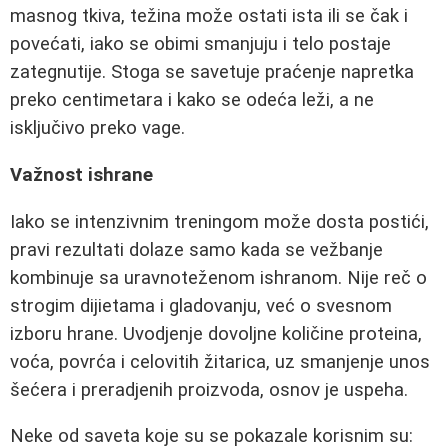
masnog tkiva, težina može ostati ista ili se čak i
povećati, iako se obimi smanjuju i telo postaje
zategnutije. Stoga se savetuje praćenje napretka
preko centimetara i kako se odeća leži, a ne
isključivo preko vage.
Važnost ishrane
Iako se intenzivnim treningom može dosta postići,
pravi rezultati dolaze samo kada se vežbanje
kombinuje sa uravnoteženom ishranom. Nije reč o
strogim dijietama i gladovanju, već o svesnom
izboru hrane. Uvodjenje dovoljne količine proteina,
voća, povrća i celovitih žitarica, uz smanjenje unos
šećera i preradjenih proizvoda, osnov je uspeha.
Neke od saveta koje su se pokazale korisnim su: