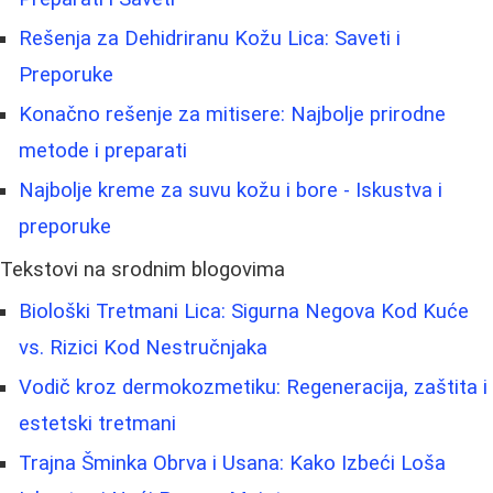
Rešenja za Dehidriranu Kožu Lica: Saveti i
Preporuke
Konačno rešenje za mitisere: Najbolje prirodne
metode i preparati
Najbolje kreme za suvu kožu i bore - Iskustva i
preporuke
Tekstovi na srodnim blogovima
Biološki Tretmani Lica: Sigurna Negova Kod Kuće
vs. Rizici Kod Nestručnjaka
Vodič kroz dermokozmetiku: Regeneracija, zaštita i
estetski tretmani
Trajna Šminka Obrva i Usana: Kako Izbeći Loša