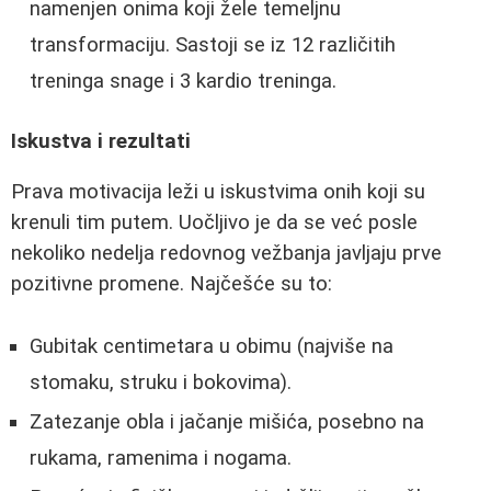
namenjen onima koji žele temeljnu
transformaciju. Sastoji se iz 12 različitih
treninga snage i 3 kardio treninga.
Iskustva i rezultati
Prava motivacija leži u iskustvima onih koji su
krenuli tim putem. Uočljivo je da se već posle
nekoliko nedelja redovnog vežbanja javljaju prve
pozitivne promene. Najčešće su to:
Gubitak centimetara u obimu (najviše na
stomaku, struku i bokovima).
Zatezanje obla i jačanje mišića, posebno na
rukama, ramenima i nogama.