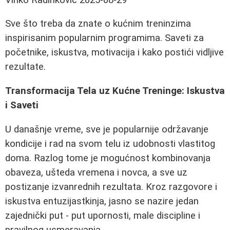
Sve što treba da znate o kućnim treninzima
inspirisanim popularnim programima. Saveti za
početnike, iskustva, motivacija i kako postići vidljive
rezultate.
Transformacija Tela uz Kućne Treninge: Iskustva
i Saveti
U današnje vreme, sve je popularnije održavanje
kondicije i rad na svom telu iz udobnosti vlastitog
doma. Razlog tome je mogućnost kombinovanja
obaveza, ušteda vremena i novca, a sve uz
postizanje izvanrednih rezultata. Kroz razgovore i
iskustva entuzijastkinja, jasno se nazire jedan
zajednički put - put upornosti, male discipline i
pravilnog usmeravanja.