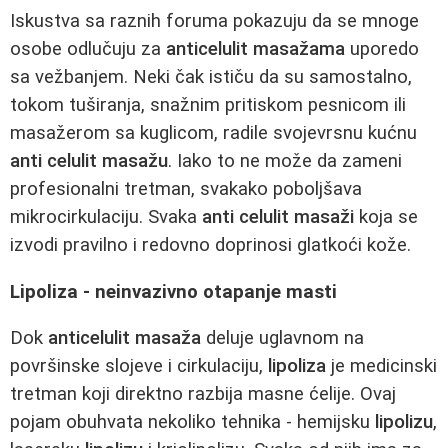
Iskustva sa raznih foruma pokazuju da se mnoge
osobe odlučuju za
anticelulit masažama
uporedo
sa vežbanjem. Neki čak ističu da su samostalno,
tokom tuširanja, snažnim pritiskom pesnicom ili
masažerom sa kuglicom, radile svojevrsnu kućnu
anti celulit masažu
. Iako to ne može da zameni
profesionalni tretman, svakako poboljšava
mikrocirkulaciju. Svaka
anti celulit masaži
koja se
izvodi pravilno i redovno doprinosi glatkoći kože.
Lipoliza - neinvazivno otapanje masti
Dok
anticelulit masaža
deluje uglavnom na
površinske slojeve i cirkulaciju,
lipoliza
je medicinski
tretman koji direktno razbija masne ćelije. Ovaj
pojam obuhvata nekoliko tehnika - hemijsku
lipolizu
,