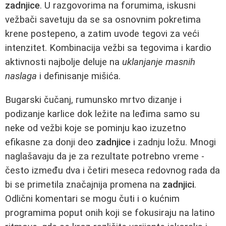
zadnjice
. U razgovorima na forumima, iskusni
vežbači savetuju da se sa osnovnim pokretima
krene postepeno, a zatim uvode tegovi za veći
intenzitet. Kombinacija vežbi sa tegovima i kardio
aktivnosti najbolje deluje na
uklanjanje masnih
naslaga
i definisanje mišića.
Bugarski čučanj, rumunsko mrtvo dizanje i
podizanje karlice dok ležite na leđima samo su
neke od vežbi koje se pominju kao izuzetno
efikasne za donji deo
zadnjice
i zadnju ložu. Mnogi
naglašavaju da je za rezultate potrebno vreme -
često između dva i četiri meseca redovnog rada da
bi se primetila značajnija promena na
zadnjici
.
Odlični komentari se mogu čuti i o kućnim
programima poput onih koji se fokusiraju na latino