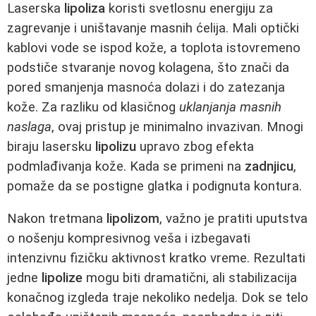
Laserska
lipoliza
koristi svetlosnu energiju za
zagrevanje i uništavanje masnih ćelija. Mali optički
kablovi vode se ispod kože, a toplota istovremeno
podstiče stvaranje novog kolagena, što znači da
pored smanjenja masnoća dolazi i do zatezanja
kože. Za razliku od klasičnog
uklanjanja masnih
naslaga
, ovaj pristup je minimalno invazivan. Mnogi
biraju lasersku
lipolizu
upravo zbog efekta
podmlađivanja kože. Kada se primeni na
zadnjicu
,
pomaže da se postigne glatka i podignuta kontura.
Nakon tretmana
lipolizom
, važno je pratiti uputstva
o nošenju kompresivnog veša i izbegavati
intenzivnu fizičku aktivnost kratko vreme. Rezultati
jedne
lipolize
mogu biti dramatični, ali stabilizacija
konačnog izgleda traje nekoliko nedelja. Dok se telo