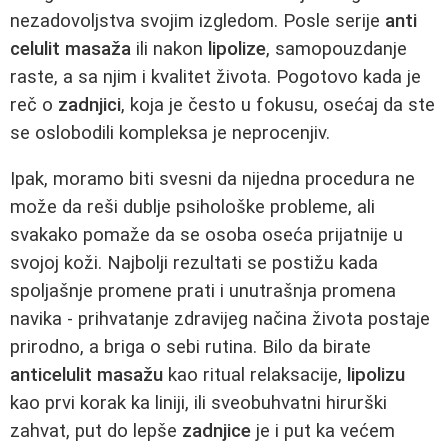
nezadovoljstva svojim izgledom. Posle serije
anti
celulit masaža
ili nakon
lipolize
, samopouzdanje
raste, a sa njim i kvalitet života. Pogotovo kada je
reč o
zadnjici
, koja je često u fokusu, osećaj da ste
se oslobodili kompleksa je neprocenjiv.
Ipak, moramo biti svesni da nijedna procedura ne
može da reši dublje psihološke probleme, ali
svakako pomaže da se osoba oseća prijatnije u
svojoj koži. Najbolji rezultati se postižu kada
spoljašnje promene prati i unutrašnja promena
navika - prihvatanje zdravijeg načina života postaje
prirodno, a briga o sebi rutina. Bilo da birate
anticelulit masažu
kao ritual relaksacije,
lipolizu
kao prvi korak ka liniji, ili sveobuhvatni hirurški
zahvat, put do lepše
zadnjice
je i put ka većem