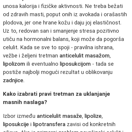
unosa kalorija i fizičke aktivnosti. Ne treba bežati
od zdravih masti, poput onih iz avokada i orašastih
plodova, jer one hrane kožu i daju joj elastičnost.
Uz to, redovan san i smanjenje stresa pozitivno
utiču na hormonalni balans, koji može da pogorša
celulit. Kada se sve to spoji - pravilna ishrana,
vežbe i željeni tretman
anticelulit masažom
,
lipolizom
ili eventualno
liposukcijom
- tada se
postiže najbolji mogući rezultat u oblikovanju
zadnjice
.
Kako izabrati pravi tretman za uklanjanje
masnih naslaga?
Izbor između
anticelulit masaže
,
lipolize
,
liposukcije
i
lipotransfera
zavisi od konkretnih