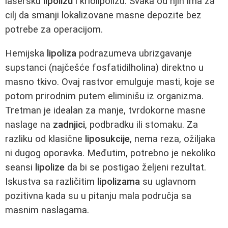
lasersku
lipolizu
i kriolipolizu. Svaka od njih ima za
cilj da smanji lokalizovane masne depozite bez
potrebe za operacijom.
Hemijska
lipoliza
podrazumeva ubrizgavanje
supstanci (najčešće fosfatidilholina) direktno u
masno tkivo. Ovaj rastvor emulguje masti, koje se
potom prirodnim putem eliminišu iz organizma.
Tretman je idealan za manje, tvrdokorne masne
naslage na
zadnjici
, podbradku ili stomaku. Za
razliku od klasične
liposukcije
, nema reza, ožiljaka
ni dugog oporavka. Međutim, potrebno je nekoliko
seansi
lipolize
da bi se postigao željeni rezultat.
Iskustva sa različitim
lipolizama
su uglavnom
pozitivna kada su u pitanju mala područja sa
masnim naslagama.