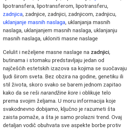
lipotransfera, lipotransferom, lipotransferu,
zadnjica
, zadnjice, zadnjici, zadnjicom, zadnjicu,
uklanjanje masnih naslaga
, uklanjanja masnih
naslaga, uklanjanjem masnih naslaga, uklanjanju
masnih naslaga, ukloniti masne naslage
Celulit i neželjene masne naslage na
zadnjici
,
butinama i stomaku predstavljaju jedan od
najčešćih estetskih izazova sa kojima se suočavaju
ljudi širom sveta. Bez obzira na godine, genetiku ili
stil života, skoro svako se barem jednom zapitao
kako da se reši
narandžine kore
i oblikuje telo
prema svojim željama. U moru informacija koje
svakodnevno dobijamo, ključno je razumeti šta
zaista pomaže, a šta je samo prolazni trend. Ovaj
detaljan vodič obuhvata sve aspekte borbe protiv