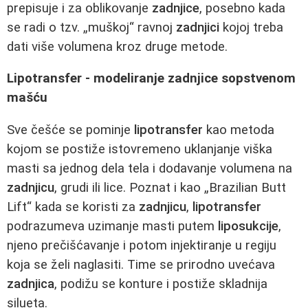
prepisuje i za oblikovanje
zadnjice
, posebno kada
se radi o tzv. „muškoj“ ravnoj
zadnjici
kojoj treba
dati više volumena kroz druge metode.
Lipotransfer - modeliranje zadnjice sopstvenom
mašću
Sve češće se pominje
lipotransfer
kao metoda
kojom se postiže istovremeno uklanjanje viška
masti sa jednog dela tela i dodavanje volumena na
zadnjicu
, grudi ili lice. Poznat i kao „Brazilian Butt
Lift“ kada se koristi za
zadnjicu
,
lipotransfer
podrazumeva uzimanje masti putem
liposukcije
,
njeno prečišćavanje i potom injektiranje u regiju
koja se želi naglasiti. Time se prirodno uvećava
zadnjica
, podižu se konture i postiže skladnija
silueta.