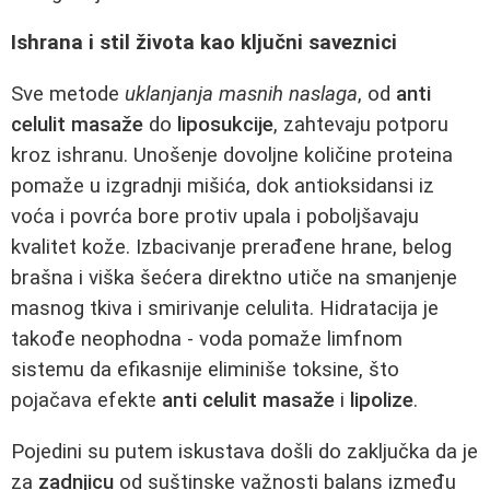
Ishrana i stil života kao ključni saveznici
Sve metode
uklanjanja masnih naslaga
, od
anti
celulit masaže
do
liposukcije
, zahtevaju potporu
kroz ishranu. Unošenje dovoljne količine proteina
pomaže u izgradnji mišića, dok antioksidansi iz
voća i povrća bore protiv upala i poboljšavaju
kvalitet kože. Izbacivanje prerađene hrane, belog
brašna i viška šećera direktno utiče na smanjenje
masnog tkiva i smirivanje celulita. Hidratacija je
takođe neophodna - voda pomaže limfnom
sistemu da efikasnije eliminiše toksine, što
pojačava efekte
anti celulit masaže
i
lipolize
.
Pojedini su putem iskustava došli do zaključka da je
za
zadnjicu
od suštinske važnosti balans između