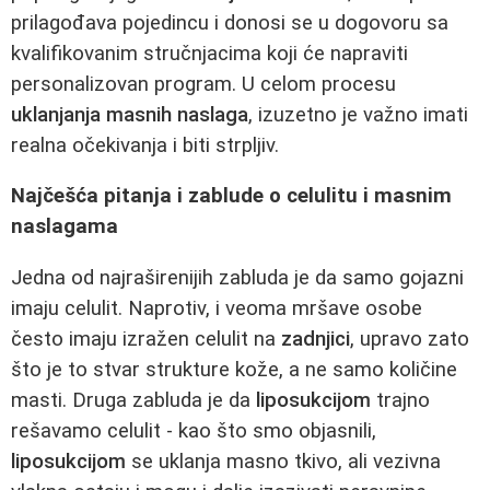
prilagođava pojedincu i donosi se u dogovoru sa
kvalifikovanim stručnjacima koji će napraviti
personalizovan program. U celom procesu
uklanjanja masnih naslaga
, izuzetno je važno imati
realna očekivanja i biti strpljiv.
Najčešća pitanja i zablude o celulitu i masnim
naslagama
Jedna od najraširenijih zabluda je da samo gojazni
imaju celulit. Naprotiv, i veoma mršave osobe
često imaju izražen celulit na
zadnjici
, upravo zato
što je to stvar strukture kože, a ne samo količine
masti. Druga zabluda je da
liposukcijom
trajno
rešavamo celulit - kao što smo objasnili,
liposukcijom
se uklanja masno tkivo, ali vezivna