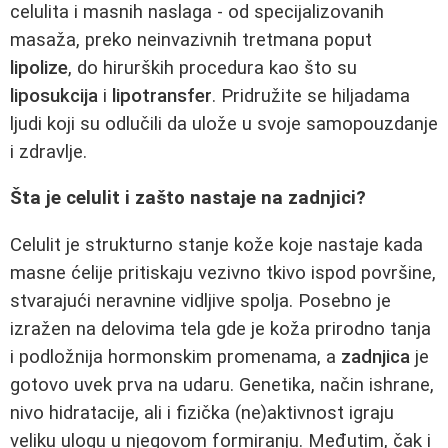
celulita i masnih naslaga - od specijalizovanih
masaža, preko neinvazivnih tretmana poput
lipolize
, do hirurških procedura kao što su
liposukcija
i
lipotransfer
. Pridružite se hiljadama
ljudi koji su odlučili da ulože u svoje samopouzdanje
i zdravlje.
Šta je celulit i zašto nastaje na zadnjici?
Celulit je strukturno stanje kože koje nastaje kada
masne ćelije pritiskaju vezivno tkivo ispod površine,
stvarajući neravnine vidljive spolja. Posebno je
izražen na delovima tela gde je koža prirodno tanja
i podložnija hormonskim promenama, a
zadnjica
je
gotovo uvek prva na udaru. Genetika, način ishrane,
nivo hidratacije, ali i fizička (ne)aktivnost igraju
veliku ulogu u njegovom formiranju. Međutim, čak i