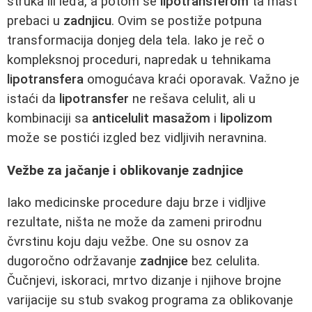
struka ili leđa, a potom se
lipotransferom
ta mast
prebaci u
zadnjicu
. Ovim se postiže potpuna
transformacija donjeg dela tela. Iako je reč o
kompleksnoj proceduri, napredak u tehnikama
lipotransfera
omogućava kraći oporavak. Važno je
istaći da
lipotransfer
ne rešava celulit, ali u
kombinaciji sa
anticelulit masažom
i
lipolizom
može se postići izgled bez vidljivih neravnina.
Vežbe za jačanje i oblikovanje zadnjice
Iako medicinske procedure daju brze i vidljive
rezultate, ništa ne može da zameni prirodnu
čvrstinu koju daju vežbe. One su osnov za
dugoročno održavanje
zadnjice
bez celulita.
Čučnjevi, iskoraci, mrtvo dizanje i njihove brojne
varijacije su stub svakog programa za oblikovanje