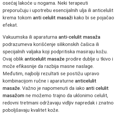
osećaj lakoće u nogama. Neki terapeuti
preporučuju i upotrebu esencijalnih ulja ili anticelulit
krema tokom
anti celulit masaži
kako bi se pojačao
efekat.
Vakuumska ili aparaturna
anti-celulit masaža
podrazumeva korišćenje silikonskih čašica ili
specijalnih valjaka koji podpritiska masiraju kožu.
Ovaj oblik
anticelulit masaže
prodire dublje u tkivo i
može efikasnije da razbija masne naslage.
Međutim, najbolji rezultati se postižu upravo
kombinacijom ručne i aparaturne
anticelulit
masaže
. Važno je napomenuti da iako
anti celulit
masažom
ne možemo trajno da uklonimo celulit,
redovni tretmani održavaju vidljiv napredak i znatno
poboljšavaju kvalitet kože.