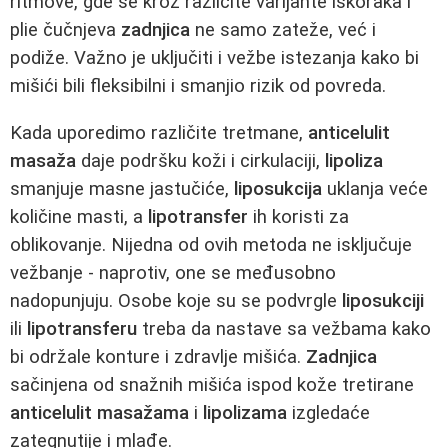
ritmove, gde se kroz različite varijante iskoraka i
plie čučnjeva
zadnjica
ne samo zateže, već i
podiže. Važno je uključiti i vežbe istezanja kako bi
mišići bili fleksibilni i smanjio rizik od povreda.
Kada uporedimo različite tretmane,
anticelulit
masaža
daje podršku koži i cirkulaciji,
lipoliza
smanjuje masne jastučiće,
liposukcija
uklanja veće
količine masti, a
lipotransfer
ih koristi za
oblikovanje. Nijedna od ovih metoda ne isključuje
vežbanje - naprotiv, one se međusobno
nadopunjuju. Osobe koje su se podvrgle
liposukciji
ili
lipotransferu
treba da nastave sa vežbama kako
bi održale konture i zdravlje mišića.
Zadnjica
sačinjena od snažnih mišića ispod kože tretirane
anticelulit masažama
i
lipolizama
izgledaće
zategnutije i mlađe.