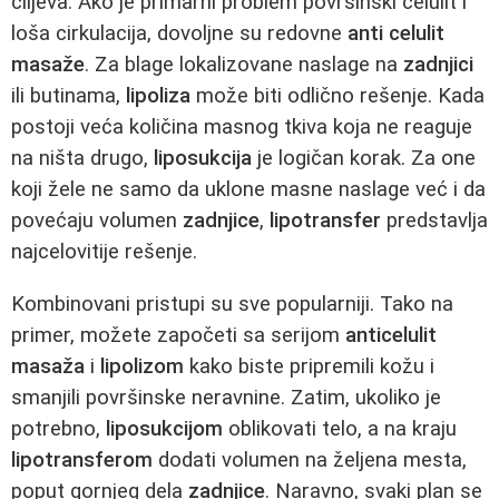
ciljeva. Ako je primarni problem površinski celulit i
loša cirkulacija, dovoljne su redovne
anti celulit
masaže
. Za blage lokalizovane naslage na
zadnjici
ili butinama,
lipoliza
može biti odlično rešenje. Kada
postoji veća količina masnog tkiva koja ne reaguje
na ništa drugo,
liposukcija
je logičan korak. Za one
koji žele ne samo da uklone masne naslage već i da
povećaju volumen
zadnjice
,
lipotransfer
predstavlja
najcelovitije rešenje.
Kombinovani pristupi su sve popularniji. Tako na
primer, možete započeti sa serijom
anticelulit
masaža
i
lipolizom
kako biste pripremili kožu i
smanjili površinske neravnine. Zatim, ukoliko je
potrebno,
liposukcijom
oblikovati telo, a na kraju
lipotransferom
dodati volumen na željena mesta,
poput gornjeg dela
zadnjice
. Naravno, svaki plan se