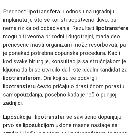
Prednost
lipotransfera
u odnosu na ugradnju
implanata je što se koristi sopstveno tkivo, pa
nema rizika od odbacivanja. Rezultati
lipotransfera
mogu biti veoma prirodni i dugotrajni, mada deo
prenesene masti organizam može resorbovati, pa
je ponekad potrebna dopunska procedura. Kao i
kod svake hirurgije, konsultacija sa stručnjakom je
ključna da bi se utvrdilo da li ste idealni kandidat za
lipotransferom
. Oni koji su se podvrgli
lipotransferu
često pričaju o drastičnom porastu
samopouzdanja, posebno kada je reč o punijoj
zadnjici
.
Liposukcija
i
lipotransfer
se savršeno dopunjuju:
prvo se
liposukcijom
uklone masne naslage sa