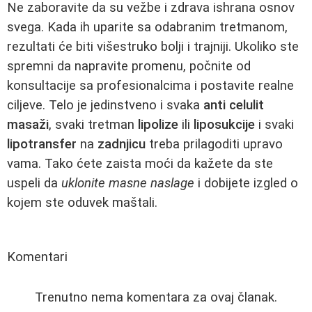
Ne zaboravite da su vežbe i zdrava ishrana osnov
svega. Kada ih uparite sa odabranim tretmanom,
rezultati će biti višestruko bolji i trajniji. Ukoliko ste
spremni da napravite promenu, počnite od
konsultacije sa profesionalcima i postavite realne
ciljeve. Telo je jedinstveno i svaka
anti celulit
masaži
, svaki tretman
lipolize
ili
liposukcije
i svaki
lipotransfer
na
zadnjicu
treba prilagoditi upravo
vama. Tako ćete zaista moći da kažete da ste
uspeli da
uklonite masne naslage
i dobijete izgled o
kojem ste oduvek maštali.
Komentari
Trenutno nema komentara za ovaj članak.