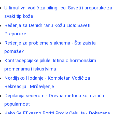
Ultimativni vodič za piling lica: Saveti i preporuke za
svaki tip kože
Rešenja za Dehidriranu Kožu Lica: Saveti i
Preporuke
Rešenje za probleme s aknama - Šta zaista
pomaže?
Kontracepcijske pilule: Istina o hormonskim
promenama i iskustvima
Nordijsko Hodanje - Kompletan Vodič za
Rekreaciju i Mršavljenje
Depilacija šećerom - Drevna metoda koja vraća
popularnost
Kako Se Efikasno Boriti Protiv Celulita - Dokazane