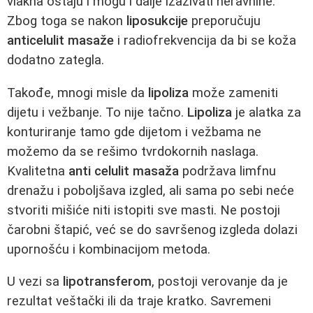
vlakna ostaju i mogu i dalje izazivati neravnine.
Zbog toga se nakon
liposukcije
preporučuju
anticelulit masaže
i radiofrekvencija da bi se koža
dodatno zategla.
Takođe, mnogi misle da
lipoliza
može zameniti
dijetu i vežbanje. To nije tačno.
Lipoliza
je alatka za
konturiranje tamo gde dijetom i vežbama ne
možemo da se rešimo tvrdokornih naslaga.
Kvalitetna
anti celulit masaža
podržava limfnu
drenažu i poboljšava izgled, ali sama po sebi neće
stvoriti mišiće niti istopiti sve masti. Ne postoji
čarobni štapić, već se do savršenog izgleda dolazi
upornošću i kombinacijom metoda.
U vezi sa
lipotransferom
, postoji verovanje da je
rezultat veštački ili da traje kratko. Savremeni