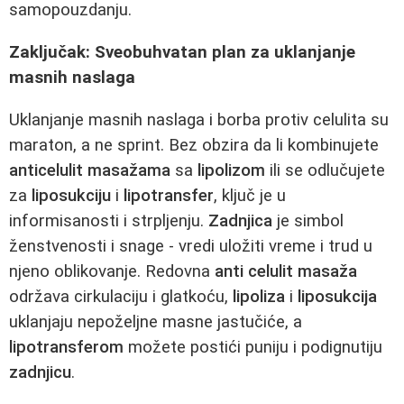
samopouzdanju.
Zaključak: Sveobuhvatan plan za uklanjanje
masnih naslaga
Uklanjanje masnih naslaga i borba protiv celulita su
maraton, a ne sprint. Bez obzira da li kombinujete
anticelulit masažama
sa
lipolizom
ili se odlučujete
za
liposukciju
i
lipotransfer
, ključ je u
informisanosti i strpljenju.
Zadnjica
je simbol
ženstvenosti i snage - vredi uložiti vreme i trud u
njeno oblikovanje. Redovna
anti celulit masaža
održava cirkulaciju i glatkoću,
lipoliza
i
liposukcija
uklanjaju nepoželjne masne jastučiće, a
lipotransferom
možete postići puniju i podignutiju
zadnjicu
.