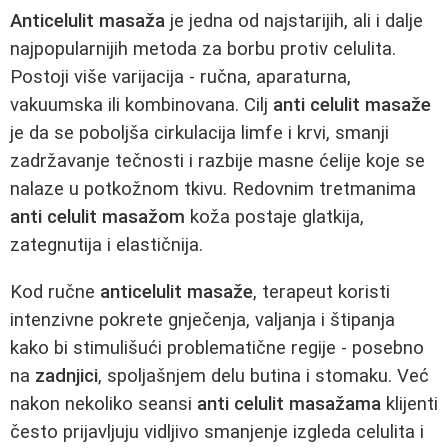
Anticelulit masaža
je jedna od najstarijih, ali i dalje
najpopularnijih metoda za borbu protiv celulita.
Postoji više varijacija - ručna, aparaturna,
vakuumska ili kombinovana. Cilj
anti celulit masaže
je da se poboljša cirkulacija limfe i krvi, smanji
zadržavanje tečnosti i razbije masne ćelije koje se
nalaze u potkožnom tkivu. Redovnim tretmanima
anti celulit masažom
koža postaje glatkija,
zategnutija i elastičnija.
Kod ručne
anticelulit masaže
, terapeut koristi
intenzivne pokrete gnječenja, valjanja i štipanja
kako bi stimulišući problematične regije - posebno
na
zadnjici
, spoljašnjem delu butina i stomaku. Već
nakon nekoliko seansi
anti celulit masažama
klijenti
često prijavljuju vidljivo smanjenje izgleda celulita i