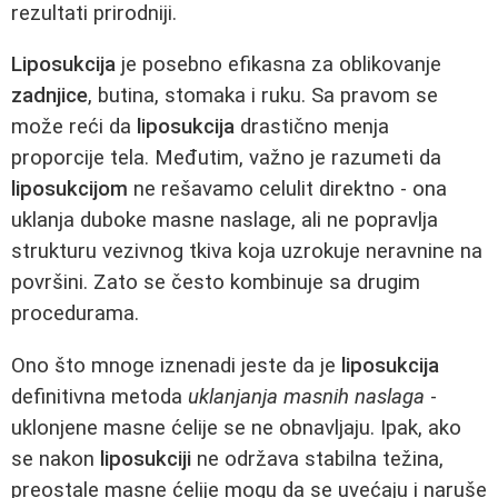
rezultati prirodniji.
Liposukcija
je posebno efikasna za oblikovanje
zadnjice
, butina, stomaka i ruku. Sa pravom se
može reći da
liposukcija
drastično menja
proporcije tela. Međutim, važno je razumeti da
liposukcijom
ne rešavamo celulit direktno - ona
uklanja duboke masne naslage, ali ne popravlja
strukturu vezivnog tkiva koja uzrokuje neravnine na
površini. Zato se često kombinuje sa drugim
procedurama.
Ono što mnoge iznenadi jeste da je
liposukcija
definitivna metoda
uklanjanja masnih naslaga
-
uklonjene masne ćelije se ne obnavljaju. Ipak, ako
se nakon
liposukciji
ne održava stabilna težina,
preostale masne ćelije mogu da se uvećaju i naruše