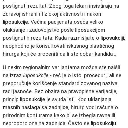
postignuti rezultat. Zbog toga lekari insistiraju na
zdravoj ishrani i fizičkoj aktivnosti i nakon
liposukcije
. Većina pacijenata oseća veliko
olakšanje i zadovoljstvo posle
liposukcijom
postignutih rezultata. Kada razmišljate o
liposukciji
,
neophodno je konsultovati iskusnog plastičnog
hirurga koji će proceniti da li ste dobar kandidat.
U nekim regionalnim varijantama možda ste naišli
na izraz
luposukcije
- reč je o istoj proceduri, ali se
preporučuje korišćenje standardizovanog naziva
radi jasnoće. Bez obzira na pravopisne varijacije,
princip
liposukcije
je svuda isti. Kod
uklanjanja
masnih naslaga
sa
zadnjice
, hirurg vodi računa o
prirodnim konturama kako bi se izbegla ravna ili
neproporcionalna
zadnjica
. Često se
liposukciju