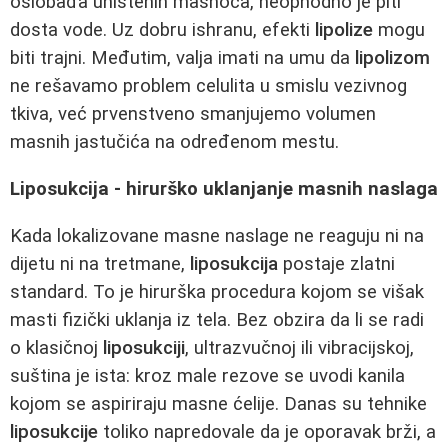
oslobađa uništenih masnoća, neophodno je piti
dosta vode. Uz dobru ishranu, efekti
lipolize
mogu
biti trajni. Međutim, valja imati na umu da
lipolizom
ne rešavamo problem celulita u smislu vezivnog
tkiva, već prvenstveno smanjujemo volumen
masnih jastučića na određenom mestu.
Liposukcija - hirurško uklanjanje masnih naslaga
Kada lokalizovane masne naslage ne reaguju ni na
dijetu ni na tretmane,
liposukcija
postaje zlatni
standard. To je hirurška procedura kojom se višak
masti fizički uklanja iz tela. Bez obzira da li se radi
o klasičnoj
liposukciji
, ultrazvučnoj ili vibracijskoj,
suština je ista: kroz male rezove se uvodi kanila
kojom se aspiriraju masne ćelije. Danas su tehnike
liposukcije
toliko napredovale da je oporavak brži, a