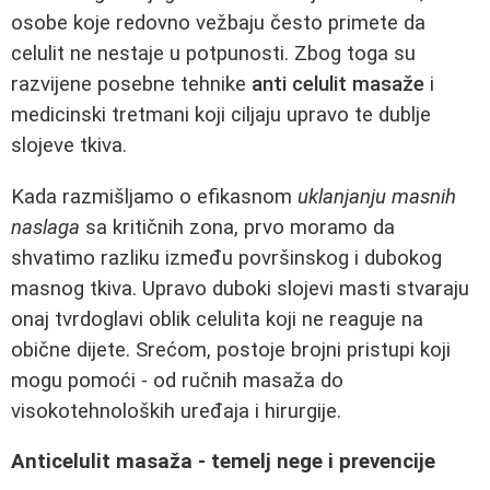
osobe koje redovno vežbaju često primete da
celulit ne nestaje u potpunosti. Zbog toga su
razvijene posebne tehnike
anti celulit masaže
i
medicinski tretmani koji ciljaju upravo te dublje
slojeve tkiva.
Kada razmišljamo o efikasnom
uklanjanju masnih
naslaga
sa kritičnih zona, prvo moramo da
shvatimo razliku između površinskog i dubokog
masnog tkiva. Upravo duboki slojevi masti stvaraju
onaj tvrdoglavi oblik celulita koji ne reaguje na
obične dijete. Srećom, postoje brojni pristupi koji
mogu pomoći - od ručnih masaža do
visokotehnoloških uređaja i hirurgije.
Anticelulit masaža - temelj nege i prevencije