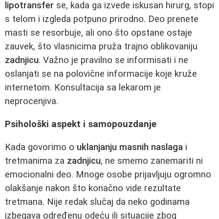
lipotransfer
se, kada ga izvede iskusan hirurg, stopi
s telom i izgleda potpuno prirodno. Deo prenete
masti se resorbuje, ali ono što opstane ostaje
zauvek, što vlasnicima pruža trajno oblikovaniju
zadnjicu
. Važno je pravilno se informisati i ne
oslanjati se na polovične informacije koje kruže
internetom. Konsultacija sa lekarom je
neprocenjiva.
Psihološki aspekt i samopouzdanje
Kada govorimo o
uklanjanju masnih naslaga
i
tretmanima za
zadnjicu
, ne smemo zanemariti ni
emocionalni deo. Mnoge osobe prijavljuju ogromno
olakšanje nakon što konačno vide rezultate
tretmana. Nije redak slučaj da neko godinama
izbegava određenu odeću ili situacije zbog