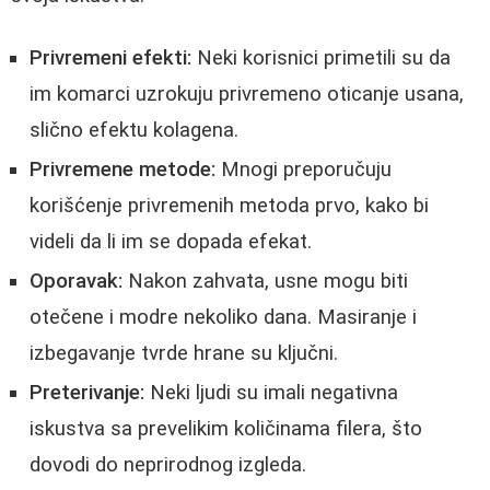
Privremeni efekti:
Neki korisnici primetili su da
im komarci uzrokuju privremeno oticanje usana,
slično efektu kolagena.
Privremene metode:
Mnogi preporučuju
korišćenje privremenih metoda prvo, kako bi
videli da li im se dopada efekat.
Oporavak:
Nakon zahvata, usne mogu biti
otečene i modre nekoliko dana. Masiranje i
izbegavanje tvrde hrane su ključni.
Preterivanje:
Neki ljudi su imali negativna
iskustva sa prevelikim količinama filera, što
dovodi do neprirodnog izgleda.