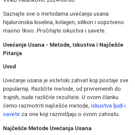
Saznajte sve o metodama uvećanja usana:
hijaluronska kiselina, kolagen, silikon i sopstveno
masno tkivo. Pročitajte iskustva i savete.
Uvećanje Usana - Metode, Iskustva i Najčešće
Pitanja
Uvod
Uvećanje usana je estetski zahvat koji postaje sve
popularniji. Različite metode, od privremenih do
trajnih, nude različite rezultate. U ovom članku
ćemo razmotriti najčešće metode,
iskustva ljudi i
savete
za one koji razmišljaju o ovom zahvatu.
Najčešće Metode Uvećanja Usana