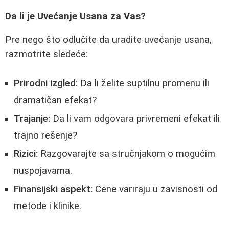
Da li je Uvećanje Usana za Vas?
Pre nego što odlučite da uradite uvećanje usana,
razmotrite sledeće:
Prirodni izgled:
Da li želite suptilnu promenu ili
dramatičan efekat?
Trajanje:
Da li vam odgovara privremeni efekat ili
trajno rešenje?
Rizici:
Razgovarajte sa stručnjakom o mogućim
nuspojavama.
Finansijski aspekt:
Cene variraju u zavisnosti od
metode i klinike.