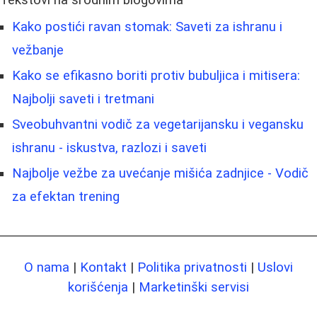
Kako postići ravan stomak: Saveti za ishranu i
vežbanje
Kako se efikasno boriti protiv bubuljica i mitisera:
Najbolji saveti i tretmani
Sveobuhvantni vodič za vegetarijansku i vegansku
ishranu - iskustva, razlozi i saveti
Najbolje vežbe za uvećanje mišića zadnjice - Vodič
za efektan trening
O nama
|
Kontakt
|
Politika privatnosti
|
Uslovi
korišćenja
|
Marketinški servisi