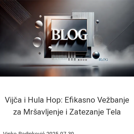
Vijča i Hula Hop: Efikasno Vežbanje
za Mršavljenje i Zatezanje Tela
Vinko Radinković
2025-07-30