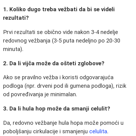
1. Koliko dugo treba vežbati da bi se videli
rezultati?
Prvi rezultati se obično vide nakon 3-4 nedelje
redovnog vežbanja (3-5 puta nedeljno po 20-30
minuta).
2. Da li vijča može da ošteti zglobove?
Ako se pravilno vežba i koristi odgovarajuća
podloga (npr. drveni pod ili gumena podloga), rizik
od povređivanja je minimalan.
3. Da li hula hop može da smanji celulit?
Da, redovno vežbanje hula hopa može pomoći u
poboljšanju cirkulacije i smanjenju
celulita
.