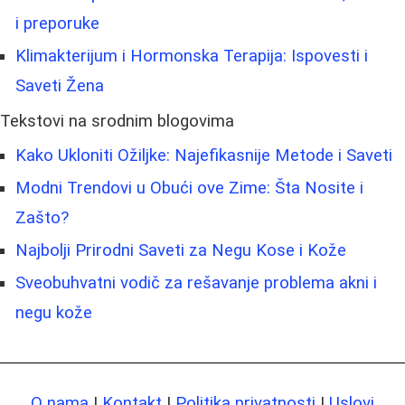
i preporuke
Klimakterijum i Hormonska Terapija: Ispovesti i
Saveti Žena
Tekstovi na srodnim blogovima
Kako Ukloniti Ožiljke: Najefikasnije Metode i Saveti
Modni Trendovi u Obući ove Zime: Šta Nosite i
Zašto?
Najbolji Prirodni Saveti za Negu Kose i Kože
Sveobuhvatni vodič za rešavanje problema akni i
negu kože
O nama
|
Kontakt
|
Politika privatnosti
|
Uslovi