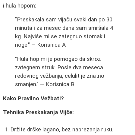
i hula hopom:
"Preskakala sam vijaču svaki dan po 30
minuta i za mesec dana sam smršala 4
kg. Najviše mi se zategnuo stomak i
noge." — Korisnica A
"Hula hop mi je pomogao da skroz
zategnem struk. Posle dva meseca
redovnog vežbanja, celulit je znatno
smanjen." — Korisnica B
Kako Pravilno Vežbati?
Tehnika Preskakanja Vijče:
Držite drške lagano, bez naprezanja ruku.