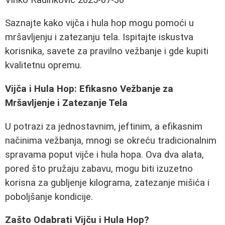
Saznajte kako vijča i hula hop mogu pomoći u
mršavljenju i zatezanju tela. Ispitajte iskustva
korisnika, savete za pravilno vežbanje i gde kupiti
kvalitetnu opremu.
Vijča i Hula Hop: Efikasno Vežbanje za
Mršavljenje i Zatezanje Tela
U potrazi za jednostavnim, jeftinim, a efikasnim
načinima vežbanja, mnogi se okreću tradicionalnim
spravama poput vijče i hula hopa. Ova dva alata,
pored što pružaju zabavu, mogu biti izuzetno
korisna za gubljenje kilograma, zatezanje mišića i
poboljšanje kondicije.
Zašto Odabrati Vijču i Hula Hop?