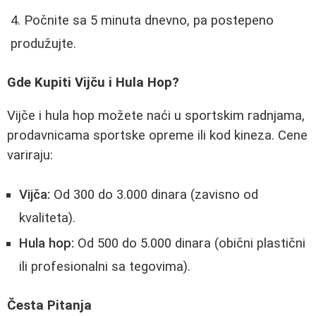
Počnite sa 5 minuta dnevno, pa postepeno
produžujte.
Gde Kupiti Vijču i Hula Hop?
Vijče i hula hop možete naći u sportskim radnjama,
prodavnicama sportske opreme ili kod kineza. Cene
variraju:
Vijča:
Od 300 do 3.000 dinara (zavisno od
kvaliteta).
Hula hop:
Od 500 do 5.000 dinara (obični plastični
ili profesionalni sa tegovima).
Česta Pitanja