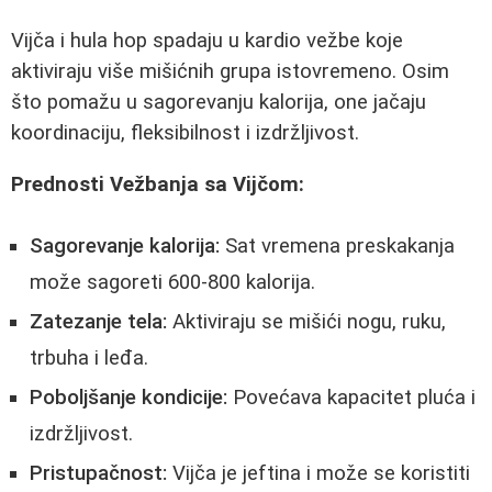
Vijča i hula hop spadaju u kardio vežbe koje
aktiviraju više mišićnih grupa istovremeno. Osim
što pomažu u sagorevanju kalorija, one jačaju
koordinaciju, fleksibilnost i izdržljivost.
Prednosti Vežbanja sa Vijčom:
Sagorevanje kalorija:
Sat vremena preskakanja
može sagoreti 600-800 kalorija.
Zatezanje tela:
Aktiviraju se mišići nogu, ruku,
trbuha i leđa.
Poboljšanje kondicije:
Povećava kapacitet pluća i
izdržljivost.
Pristupačnost:
Vijča je jeftina i može se koristiti