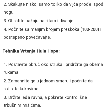
Skakujte nisko, samo toliko da vijča prođe ispod
nogu.
Obratite pažnju na ritam i disanje.
Počnite sa manjim brojem preskoka (100-200) i
postepeno povećavajte.
Tehnika Vrtenja Hula Hopa:
Postavite obruč oko struka i pridržite ga obema
rukama.
Zamahnite ga u jednom smeru i počnite da
rotirate kukovima.
Držite leđa ravna, a pokrete kontrolišite
trbušnim mišićima.