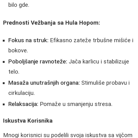
bilo gde.
Prednosti Vežbanja sa Hula Hopom:
Fokus na struk:
Efikasno zateže trbušne mišiće i
bokove.
Poboljšanje ravnoteže:
Jača karlicu i stabilizuje
telo.
Masaža unutrašnjih organa:
Stimuliše probavu i
cirkulaciju.
Relaksacija:
Pomaže u smanjenju stresa.
Iskustva Korisnika
Mnogi korisnici su podelili svoja iskustva sa vijčom