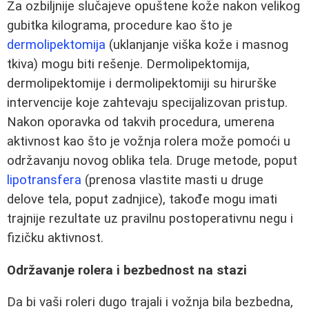
Za ozbiljnije slučajeve opuštene kože nakon velikog
gubitka kilograma, procedure kao što je
dermolipektomija
(uklanjanje viška kože i masnog
tkiva) mogu biti rešenje. Dermolipektomija,
dermolipektomije i dermolipektomiji su hirurške
intervencije koje zahtevaju specijalizovan pristup.
Nakon oporavka od takvih procedura, umerena
aktivnost kao što je vožnja rolera može pomoći u
održavanju novog oblika tela. Druge metode, poput
lipotransfera
(prenosa vlastite masti u druge
delove tela, poput zadnjice), takođe mogu imati
trajnije rezultate uz pravilnu postoperativnu negu i
fizičku aktivnost.
Održavanje rolera i bezbednost na stazi
Da bi vaši roleri dugo trajali i vožnja bila bezbedna,