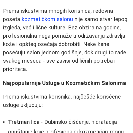
Prema iskustvima mnogih korisnica, redovna
poseta
kozmetičkom salonu
nije samo stvar lepog
izgleda, već i lične kulture. Bez obzira na godine,
profesionalna nega pomaže u održavanju zdravlja
kože i opšteg osećaja dobrobiti. Neke žene
posećuju salon jednom godišnje, dok drugi to rade
svakog meseca - sve zavisi od ličnih potreba i
prioriteta.
Najpopularnije Usluge u Kozmetičkim Salonima
Prema iskustvima korisnika, najčešće korišćene
usluge uključuju:
Tretman lica
- Dubinsko čišćenje, hidratacija i
opuštanje koje profesionalni kozmetičari mogu