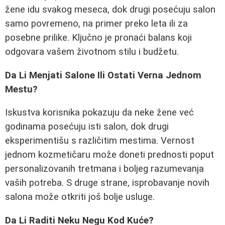
žene idu svakog meseca, dok drugi posećuju salon
samo povremeno, na primer preko leta ili za
posebne prilike. Ključno je pronaći balans koji
odgovara vašem životnom stilu i budžetu.
Da Li Menjati Salone Ili Ostati Verna Jednom
Mestu?
Iskustva korisnika pokazuju da neke žene već
godinama posećuju isti salon, dok drugi
eksperimentišu s različitim mestima. Vernost
jednom kozmetičaru može doneti prednosti poput
personalizovanih tretmana i boljeg razumevanja
vaših potreba. S druge strane, isprobavanje novih
salona može otkriti još bolje usluge.
Da Li Raditi Neku Negu Kod Kuće?