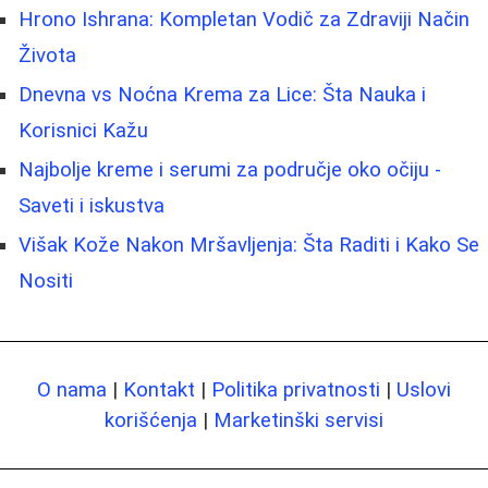
Hrono Ishrana: Kompletan Vodič za Zdraviji Način
Života
Dnevna vs Noćna Krema za Lice: Šta Nauka i
Korisnici Kažu
Najbolje kreme i serumi za područje oko očiju -
Saveti i iskustva
Višak Kože Nakon Mršavljenja: Šta Raditi i Kako Se
Nositi
O nama
|
Kontakt
|
Politika privatnosti
|
Uslovi
korišćenja
|
Marketinški servisi