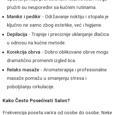
pružiti su neuporedivi sa kućnim rutinama.
Manikir i pedikir
- Održavanje noktiju i stopala je
ključno ne samo zbog estetike, već i higijene.
Depilacija
- Trajnije i preciznije uklanjanje dlačica
u odnosu na kućne metode.
Korekcija obrva
- Dobro oblikovane obrve mogu
dramatično promeniti izgled lica.
Relaks masaže
- Aromaterapija i profesionalne
masaže pomažu u smanjenju stresa i
poboljšanju cirkulacije.
Kako Često Posećivati Salon?
Frekvencija poseta varira od osobe do osobe. Neke